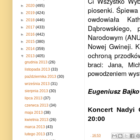
Ci Wszystko Wyba
►
2020
(495)
piosenki. Śpiewa 
►
2019
(424)
owdowiała Kat
►
2018
(446)
Dąbrowskiego, p
►
2017
(433)
►
2016
(442)
Narodowym (ANU) 
►
2015
(380)
Nowej Gwineji. K
►
2014
(359)
ochroną przodkó
▼
2013
(405)
braci: Jana, Mic
grudnia 2013
(26)
listopada 2013
(33)
powodzeniem wyst
października 2013
(30)
września 2013
(31)
Eugeniusz Bajko
sierpnia 2013
(30)
lipca 2013
(37)
czerwca 2013
(34)
Koncert Nadyi G
maja 2013
(38)
20:00
kwietnia 2013
(26)
marca 2013
(43)
lutego 2013
(37)
.
16:53