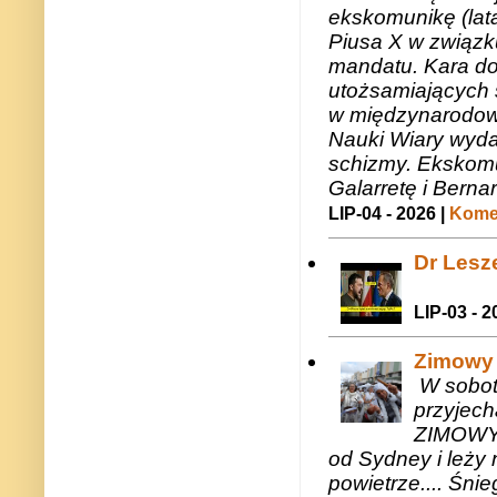
ekskomunikę (lat
Piusa X w związk
mandatu. Kara do
utożsamiających 
w międzynarodow
Nauki Wiary wyda
schizmy. Ekskomu
Galarretę i Bernar
LIP-04 - 2026 |
Komen
Dr Lesze
LIP-03 - 2
Zimowy 
W sobotę
przyjech
ZIMOWY 
od Sydney i leży 
powietrze.... Śni