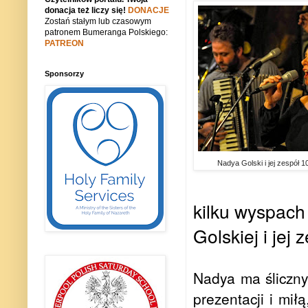
donacja też liczy się!
DONACJE
Zostań stałym lub czasowym
patronem Bumeranga Polskiego:
PATREON
Sponsorzy
Nadya Golski i jej zespół 
kilku wyspach
Golskiej i jej
Nadya ma śliczny 
prezentacji i mił