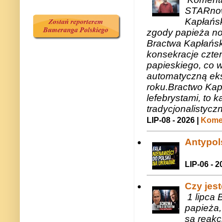
STARnow
Kapłańsk
zgody papieża n
Bractwa Kapłańsk
konsekracje czte
papieskiego, co w
automatyczną eks
roku.Bractwo Ka
lefebrystami, to
tradycjonalistycz
LIP-08 - 2026 |
Komen
Antypols
LIP-06 - 2
Czy jes
1 lipca 
papieża,
są reakc