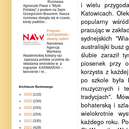
Rozmowa
i wielu przygod
Agnieszki Piwar z "Myśli
Polskiej" z posłem na Sejm
Katowicach. Olek
Grzegorzem Braunem. Nasza
rozmowa zbiegła się w czasie,
popularny wśród 
kiedy padliśm...
pracując w zakła
Program
KATAMARAN –
sydnejskich "Wia
otwarty nabór!
Narodowa
australisjki busz
Agencja
Wymiany
ślubie zaraził 
Akademickiej kolejny raz
zaprasza polskie uczelnie do
piosenek przy o
składania wniosków w p
rogramie KATAMARAN –
korzysta z każde
tworzenie i re...
po szkole była 
muzycznych i te
Archiwum Bumeranga
tradycjach". Mó
►
2026
(110)
►
2025
(150)
bohaterską i sz
►
2024
(243)
wielokrotnie wy
►
2023
(254)
każdego roku. Po
►
2022
(335)
►
2021
(428)