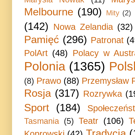
Melbourne
(190)
Mity
(2)
(142)
Nowa Zelandia
(32)
Pamięć
(296)
Patronat
(4
PolArt
(48)
Polacy w Austra
Polonia
(1365)
Pols
Prawo
(88)
Przemysław P
(8)
Rosja
(317)
Rozrywka
(1
Sport
(184)
Społeczeńs
Teatr
(106)
T
Tasmania
(5)
Tradycja
(
Koprowski
(42)