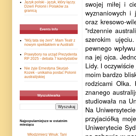
swojej miłej i c
Język polski - język, który łączy.
Dzień Polonii i Polaków za
wyznaniowych i ję
granicą
oraz kresowo-wileń
"rdzennie austral
Events Info
szerokim ujęciu
"Mój tata się żeni". Mam Teatr z
nowym spektaklem w Australii
pewnego wpływu p
Prawybory na urząd Prezydenta
na jej ojca. Jed
RP 2025 - debata 7 kandydatów
Lidy. I oczywiście
Nie żyje Ernestyna Skurjat-
moim bardzo blisk
Kozek - unikalna postać Polonii
australijskiej
rodzicami Olka. 
znanego australij
Wyszukiwarka
studiowała na Un
Na Uniwersytecie 
przyjaciółką moj
Najpopularniejsze w ostatnim
miesiącu
Uniwerytecie Syd
Włodzimierz Wnuk: Tani