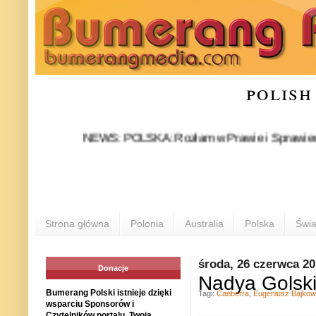
polish
NEWS: POLSKA: Rozłam w Prawie i Sprawiedliwości st
Strona główna
Polonia
Australia
Polska
Świa
środa, 26 czerwca 2
Donacje
Nadya Golski
Bumerang Polski istnieje dzięki
Tagi:
Canberra
,
Eugeniusz Bajkow
wsparciu Sponsorów i
Czytelników portalu. Twoja