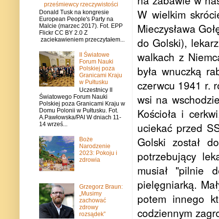
na zabawie w nas
prześmiewcy rzeczywistości
W wielkim skróci
Donald Tusk na kongresie
European People's Party na
Mieczysława Gołę
Malcie (marzec 2017). Fot. EPP
Flickr CC BY 2.0 Z
do Golski), lekar
zaciekawieniem przeczytałem...
walkach z Niemc
II Światowe
Forum Nauki
była wnuczką ra
Polskiej poza
Granicami Kraju
czerwcu 1941 r. 
w Pułtusku
Uczestnicy II
wsi na wschodzie
Światowego Forum Nauki
Polskiej poza Granicami Kraju w
Kościoła i cerkwi
Domu Polonii w Pułtusku. Fot.
A.Pawłowska/PAI W dniach 11-
uciekać przed SS
14 wrześ...
Golski został do
Boże
Narodzenie
potrzebujący lek
2023: Pokoju i
zdrowia
musiał "pilnie 
pielęgniarką. Mał
Grzegorz Braun:
„Musimy
potem innego kt
zachować
zdrowy
codziennym zagro
rozsądek”