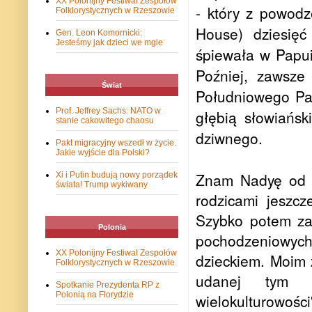
XX Polonijny Festiwal Zespołów
- który z powod
Folklorystycznych w Rzeszowie
House) dziesięć
Gen. Leon Komornicki:
Jesteśmy jak dzieci we mgle
śpiewała w Papui
Poźniej, zawsz
Świat
Południowego Pac
Prof. Jeffrey Sachs: NATO w
głębią słowiańsk
stanie cakowitego chaosu
dziwnego.
Pakt migracyjny wszedł w życie.
Jakie wyjście dla Polski?
Znam Nadyę od je
Xi i Putin budują nowy porządek
świata! Trump wykiwany
rodzicami jeszc
Szybko potem zak
Polonia
pochodzeniowyc
XX Polonijny Festiwal Zespołów
dzieckiem. Moim 
Folklorystycznych w Rzeszowie
udanej tym ra
Spotkanie Prezydenta RP z
Polonią na Florydzie
wielokulturowośc