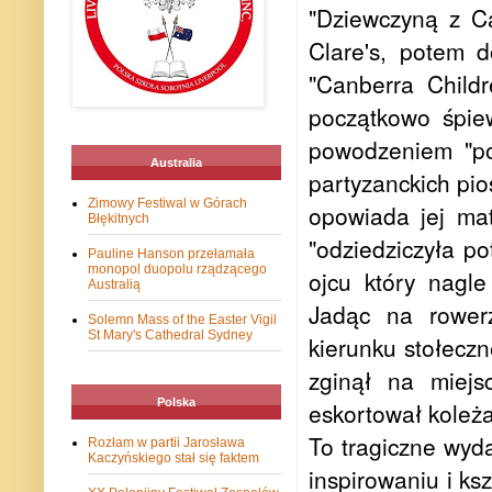
"Dziewczyną z Ca
Clare's, potem 
"Canberra Child
początkowo śpie
powodzeniem "po
Australia
partyzanckich pi
Zimowy Festiwal w Górach
opowiada jej mat
Błękitnych
"odziedziczyła p
Pauline Hanson przełamała
monopol duopolu rządzącego
ojcu który nagl
Australią
Jadąc na rower
Solemn Mass of the Easter Vigil
St Mary's Cathedral Sydney
kierunku stołeczn
zginął na miejs
Polska
eskortował koleża
To tragiczne wyda
Rozłam w partii Jarosława
Kaczyńskiego stał się faktem
inspirowaniu i ks