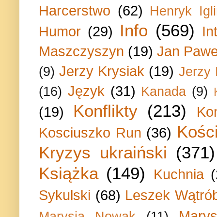
Harcerstwo
(62)
Henryk Igli
Info
(569)
Humor
(29)
In
Maszczyszyn
(19)
Jan Paweł
Jerzy Krysiak
(19)
(9)
Jerzy
Język
(31)
(16)
Kanada
(9)
Konflikty
(213)
(19)
Ko
Kości
Kosciuszko Run
(36)
Kryzys ukraiński
(371)
Książka
(149)
Kuchnia
Sykulski
(68)
Leszek Wątrób
Marys
Marysia Nowak
(11)