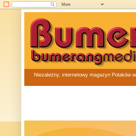
Niezależny, internetowy magazyn Polaków w Au