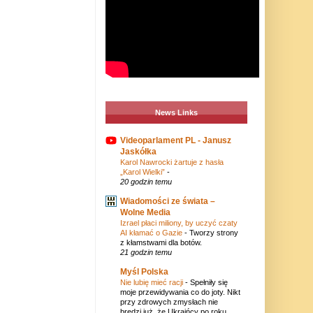
News Links
Videoparlament PL - Janusz
Jaskółka
Karol Nawrocki żartuje z hasła
„Karol Wielki”
-
20 godzin temu
Wiadomości ze świata –
Wolne Media
Izrael płaci miliony, by uczyć czaty
AI kłamać o Gazie
-
Tworzy strony
z kłamstwami dla botów.
21 godzin temu
Myśl Polska
Nie lubię mieć racji
-
Spełniły się
moje przewidywania co do joty. Nikt
przy zdrowych zmysłach nie
bredzi już, że Ukraińcy po roku