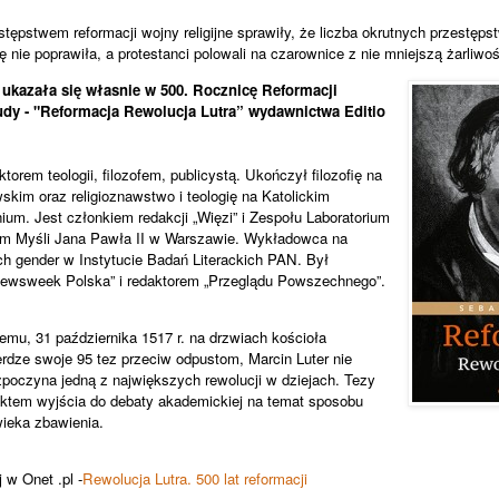
pstwem reformacji wojny religijne sprawiły, że liczba okrutnych przestęps
ę nie poprawiła, a protestanci polowali na czarownice z nie mniejszą żarliwośc
 ukazała się własnie w 500. Rocznicę Reformacji
udy - "Reformacja Rewolucja Lutra” wydawnictwa Editio
torem teologii, filozofem, publicystą. Ukończył filozofię na
kim oraz religioznawstwo i teologię na Katolickim
um. Jest członkiem redakcji „Więzi” i Zespołu Laboratorium
rum Myśli Jana Pawła II w Warszawie. Wykładowca na
h gender w Instytucie Badań Literackich PAN. Był
„Newsweek Polska” i redaktorem „Przeglądu Powszechnego”.
 temu, 31 października 1517 r. na drzwiach kościoła
dze swoje 95 tez przeciw odpustom, Marcin Luter nie
zpoczyna jedną z największych rewolucji w dziejach. Tezy
nktem wyjścia do debaty akademickiej na temat sposobu
wieka zbawienia.
 w Onet .pl -
Rewolucja Lutra. 500 lat reformacji