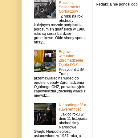
Rocznica
Redakcja nie ponosi odp
Solidarności i
Gorbaczow
Z roku na rok
obchody
kolejnych rocznic podpisania
porozumień gdańskich w 1980
roku są coraz bardziej
groteskowe. Obie strony sporu,
niczy...
Bojowe,
wirtualne
Zgromadzenie
Ogóle ONZtu
Prezydent USA
Trump,
przemawiając na wideo do
ogólnej debaty Zgromadzenia
Ogólnego ONZ, prowokacyjnie
zapowiedział „zaciekłą walkę z
niewidz...
Niepodległość a
suwerenność
Jak co roku w
dniu 11 listopada
obchodzimy
Narodowe
Święto Niepodległości,
ustanowione w 1937 roku, a