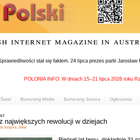
sh internet magazine in aust
wości stał się faktem. 24 lipca prezes partii Jarosław Kaczyń
POLONIA INFO: W dniach 15–21 lipca 2026 roku Rzeszów 
Świat
Bumerang Media
Bumerang Juniora
Ogłoszenia
017
 z największych rewolucji w dziejach
ół
,
Książka
,
Świat
Pięćset lat temu, dokładnie 31 p