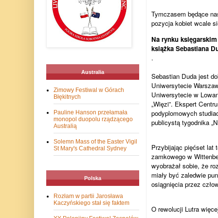
Tymczasem będące nastę
pozycja kobiet wcale si
Na rynku księgarskim
książka Sebastiana D
.
Australia
Sebastian Duda jest dok
Uniwersytecie Warszaws
Zimowy Festiwal w Górach
Uniwersytecie w Lowani
Błękitnych
„Więzi”. Ekspert Cent
podyplomowych studiac
Pauline Hanson przełamała
monopol duopolu rządzącego
publicystą tygodnika 
Australią
Solemn Mass of the Easter Vigil
Przybijając pięćset lat
St Mary's Cathedral Sydney
zamkowego w Wittenber
wyobrażał sobie, że ro
miały być zaledwie pu
Polska
osiągnięcia przez czło
Rozłam w partii Jarosława
Kaczyńskiego stał się faktem
O rewolucji Lutra więcej