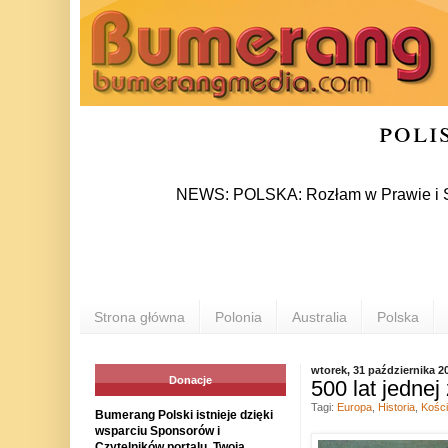
poli
NEWS: POLSKA: Rozłam w Prawie i Sprawiedli
Strona główna
Polonia
Australia
Polska
wtorek, 31 października 2
Donacje
500 lat jednej
Tagi:
Europa
,
Historia
,
Kości
Bumerang Polski istnieje dzięki
wsparciu Sponsorów i
Czytelników portalu. Twoja