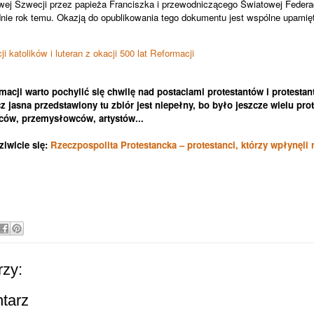
ej Szwecji przez papieża Franciszka i przewodniczącego Światowej Federacj
ie rok temu. Okazją do opublikowania tego dokumentu jest wspólne upamiętn
i katolików i luteran z okacji 500 lat Reformacji
macji warto pochylić się chwilę nad postaciami protestantów i protestan
cz jasna przedstawiony tu zbiór jest niepełny, bo było jeszcze wielu pro
ców, przemysłowców, artystów...
ziwicie się:
Rzeczpospolita Protestancka – protestanci, którzy wpłynęli n
zy:
ntarz