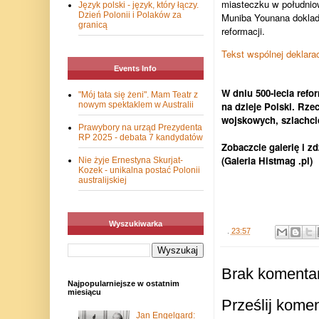
miasteczku w południow
Język polski - język, który łączy.
Dzień Polonii i Polaków za
Muniba Younana dokladn
granicą
reformacji.
Tekst wspólnej deklaracj
Events Info
W dniu 500-lecia refor
"Mój tata się żeni". Mam Teatr z
na dzieje Polski. Rze
nowym spektaklem w Australii
wojskowych, szlachci
Prawybory na urząd Prezydenta
RP 2025 - debata 7 kandydatów
Zobaczcie galerię i zd
(Galeria Histmag .pl)
Nie żyje Ernestyna Skurjat-
Kozek - unikalna postać Polonii
australijskiej
Wyszukiwarka
.
23:57
Brak komentar
Najpopularniejsze w ostatnim
miesiącu
Prześlij kome
Jan Engelgard: