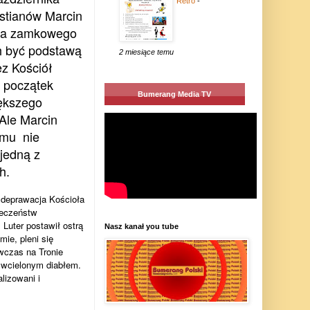
Retro
-
stianów Marcin
ioła zamkowego
h być podstawą
2 miesiące temu
z Kościół
a początek
Bumerang Media TV
iększego
Ale Marcin
temu
nie
jedną z
h.
deprawacja Kościoła
łeczeństw
 Luter postawił ostrą
Nasz kanał you tube
ie, pleni się
wczas na Tronie
n wcielonym diabłem.
lizowani i