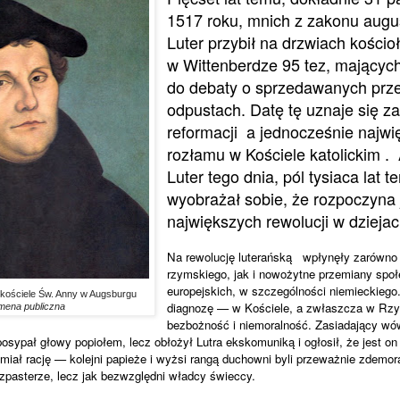
1517 roku, mnich z zakonu augu
Luter przybił na drzwiach kośc
w Wittenberdze 95 tez, mającyc
do debaty o sprzedawanych prze
odpustach. Datę tę uznaje się z
reformacji
a jednocześnie najw
rozłamu w Kościele katolickim .
Luter tego dnia, pól tysiaca lat 
wyobrażał sobie, że rozpoczyna 
największych rewolucji w dziejac
Na rewolucję luterańską
wpłynęły zarówno 
rzymskiego, jak i nowożytne przemiany spo
europejskich, w szczególności niemieckiego.
w kościele Św. Anny w Augsburgu
diagnozę — w Kościele, a zwłaszcza w Rzym
mena publiczna
bezbożność i niemoralność. Zasiadający wó
osypał głowy popiołem, lecz obłożył Lutra ekskomuniką i ogłosił, że jest o
miał rację — kolejni papieże i wyżsi rangą duchowni byli przeważnie zdemora
szpasterze, lecz jak bezwzględni władcy świeccy.