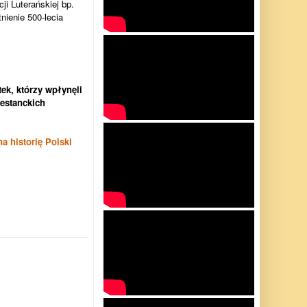
i Luterańskiej bp.
ienie 500-lecia
tek, którzy wpłynęli
testanckich
a historię Polski