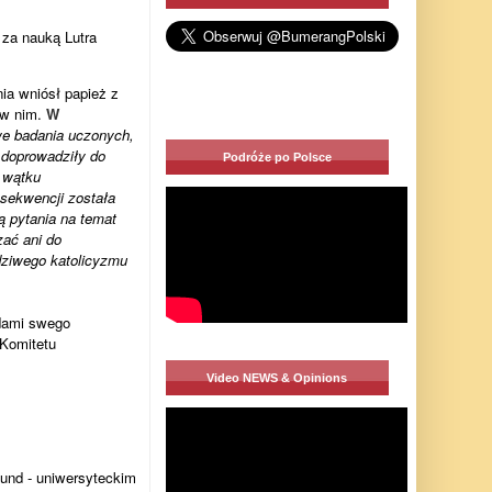
i za nauką Lutra
ia wniósł papież z
ę w nim.
W
 badania uczonych,
, doprowadziły do
Podróże po Polsce
 wątku
nsekwencji została
ą pytania na temat
zać ani do
wdziwego katolicyzmu
adami swego
 Komitetu
Video NEWS & Opinions
 Lund - uniwersyteckim