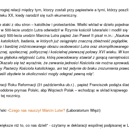
ogiej relacji między tym, ktorzy zostali przy papiestwie a tymi, którzy poszl
ieku XX, kiedy narodził się ruch ekumeniczny.
taki z obu stron – katolików i protestantów. Wielki wkład w dzieło pojednan
 w 500-lecie urodzin Lutra odwiedził w Rzymie kościół luterański i modlił si
zji 500-lecia urodzin Marcina Lutra papież Jan Paweł II pisał m.in.:
„Naukowe
i katolickich, badania, w których już osiągnięto znaczną zbieżność poglądów
go i bardziej zróżnicowanego obrazu osobowości Lutra oraz skomplikowanego
znej, społecznej, politycznej i kościelnej pierwszej połowy XVI wieku. W ko
 głęboka religijność Lutra, którą powodowany stawiał z gorącą namiętności
kazało się też wyraźnie, że zerwania jedności Kościoła nie można sprowad
ny Pasterzy Kościoła katolickiego, ani też jedynie do braku zrozumienia pra
jeśli obydwie te okoliczności mogły odegrać pewną rolę”.
acji Roku Reformacji (31 października ub.r.) , papież Franciszek podąża śl
Podobnie prymas Polski, abp Wojciech Polak – wchodząc w skład krajowego
ej rocznicy.
ński -
Czego nas nauczył Marcin Luter?
(Laboratorium Więzi)
 większe niż to, co nas dzieli" - czytamy w deklaracji wspólnej podpisanej w