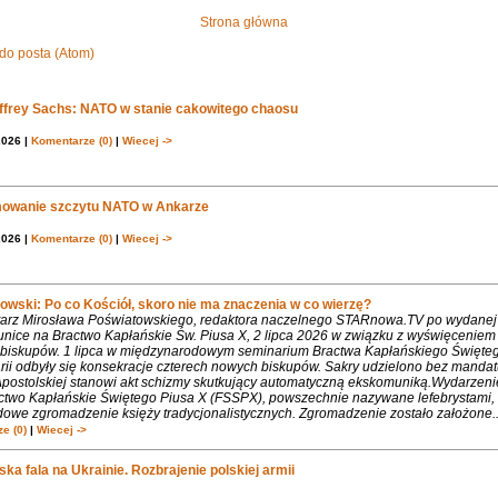
Strona główna
do posta (Atom)
effrey Sachs: NATO w stanie cakowitego chaosu
2026 |
Komentarze (0)
|
Wiecej ->
owanie szczytu NATO w Ankarze
2026 |
Komentarze (0)
|
Wiecej ->
owski: Po co Kościół, skoro nie ma znaczenia w co wierzę?
rz Mirosława Poświatowskiego, redaktora naczelnego STARnowa.TV po wydanej
nice na Bractwo Kapłańskie Św. Piusa X, 2 lipca 2026 w związku z wyświęcenie
biskupów. 1 lipca w międzynarodowym seminarium Bractwa Kapłańskiego Święte
rii odbyły się konsekracje czterech nowych biskupów. Sakry udzielono bez mandat
Apostolskiej stanowi akt schizmy skutkujący automatyczną ekskomuniką.Wydarzeni
ctwo Kapłańskie Świętego Piusa X (FSSPX), powszechnie nazywane lefebrystami, 
dowe zgromadzenie księży tradycjonalistycznych. Zgromadzenie zostało założone..
e (0)
|
Wiecej ->
ka fala na Ukrainie. Rozbrajenie polskiej armii