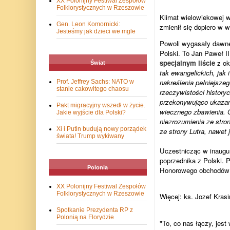
XX Polonijny Festiwal Zespołów
Folklorystycznych w Rzeszowie
Klimat wielowiekowej wr
Gen. Leon Komornicki:
zmienił się dopiero w w
Jesteśmy jak dzieci we mgle
Powoli wygasały dawne a
Polski. To Jan Paweł II
specjalnym liście
z oka
Świat
tak ewangelickich, jak 
nakreślenia pełniejsze
Prof. Jeffrey Sachs: NATO w
stanie cakowitego chaosu
rzeczywistości historyc
przekonywująco ukazana
Pakt migracyjny wszedł w życie.
wiecznego zbawienia. O
Jakie wyjście dla Polski?
niezrozumienia ze stro
Xi i Putin budują nowy porządek
ze strony Lutra, nawet 
świata! Trump wykiwany
Uczestnicząc w inaugur
poprzednika z Polski. 
Polonia
Honorowego obchodów t
XX Polonijny Festiwal Zespołów
Folklorystycznych w Rzeszowie
Więcej: ks. Jozef Krasi
Spotkanie Prezydenta RP z
Polonią na Florydzie
"To, co nas łączy, jest