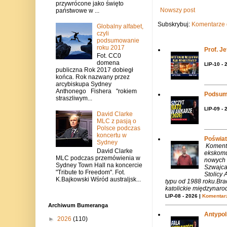
przywrócone jako święto
Nowszy post
państwowe w ...
Subskrybuj:
Komentarze 
Globalny alfabet,
czyli
podsumowanie
roku 2017
Prof. J
Fot. CC0
domena
LIP-10 - 
publiczna Rok 2017 dobiegł
końca. Rok nazwany przez
arcybiskupa Sydney
Anthonego Fishera "rokiem
Podsum
straszliwym...
LIP-09 - 
David Clarke
MLC z pasją o
Polsce podczas
koncertu w
Poświat
Sydney
Komenta
David Clarke
ekskomu
MLC podczas przemówienia w
nowych 
Sydney Town Hall na koncercie
Szwajca
"Tribute to Freedom". Fot.
Stolicy 
K.Bajkowski Wśród australjsk...
typu od 1988 roku.Bra
katolickie międzynaro
LIP-08 - 2026 |
Komentarz
Archiwum Bumeranga
Antypols
►
2026
(110)