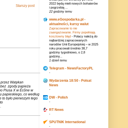
2022 będą mieli nowych bohaterów
Starszy post
i pogrzebią ...
22 godziny temu
www.eGospodarka.pl -
aktualności, kursy walut
Zapracowanie to nie
zaangażowanie. Firmy popełniają
kosztowny błąd
-
Polacy należą do
najbardziej zapracowanych
narodów Unii Europejskiej – w 2025
roku pracowali średnio 38,7
godziny tygodniowo, o 2,8
godziny...
1 dzień temu
Telegram - NewsFactoryPL
-
Wydarzenia 18:50 - Polsat
 przez Watykan
News
m bez zgody papieża
-
go Piusa X w Écône w
u papieskiego, co według
DW - Polish
e to było pierwszym tego
-
to
.
RT News
-
SPUTNIK International
-