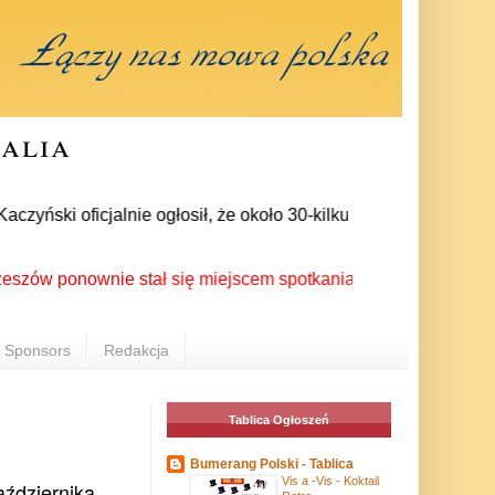
ralia
ski oficjalnie ogłosił, że około 30-kilku posłów zrezygnowało
ponownie stał się miejscem spotkania Polonii z całego świata 
Sponsors
Redakcja
Tablica Ogłoszeń
Bumerang Polski - Tablica
Vis a -Vis - Koktail
aździernika