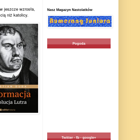
tw jeszcze wzrosła,
Nasz Magazyn Nastolatków
ią niż katolicy.
Pogoda
Twitter - fb - google+