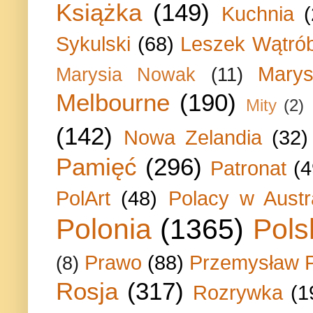
Książka
(149)
Kuchnia
Sykulski
(68)
Leszek Wątrób
Marys
Marysia Nowak
(11)
Melbourne
(190)
Mity
(2)
(142)
Nowa Zelandia
(32)
Pamięć
(296)
Patronat
(4
PolArt
(48)
Polacy w Austra
Polonia
(1365)
Pols
Prawo
(88)
Przemysław P
(8)
Rosja
(317)
Rozrywka
(1