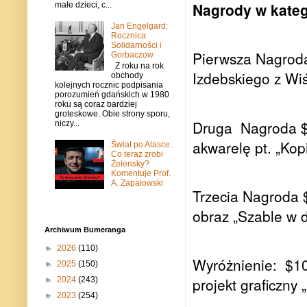
Nagrody w katego
małe dzieci, c...
Jan Engelgard:
Rocznica
Solidarności i
Pierwsza Nagroda
Gorbaczow
Z roku na rok
Izdebskiego z Wiś
obchody
kolejnych rocznic podpisania
porozumień gdańskich w 1980
roku są coraz bardziej
groteskowe. Obie strony sporu,
Druga
Nagroda $
niczy...
akwarelę pt. „Kop
Świat po Alasce:
Co teraz zrobi
Żełensky?
Komentuje Prof.
A. Zapałowski
Trzecia Nagroda 
obraz „Szable w d
Archiwum Bumeranga
►
2026
(110)
Wyróżnienie:
$10
►
2025
(150)
projekt graficzny 
►
2024
(243)
►
2023
(254)