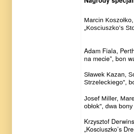
Nagrody specja
Marcin Koszołko, 
„Kosciuszko’s Sto
Adam Fiala, Perth
na mecie”, bon w
Sławek Kazan, Sou
Strzeleckiego”, b
Josef Miller, Ma
obłok”, dwa bony
Krzysztof Derwin
„Kosciuszko’s Dr