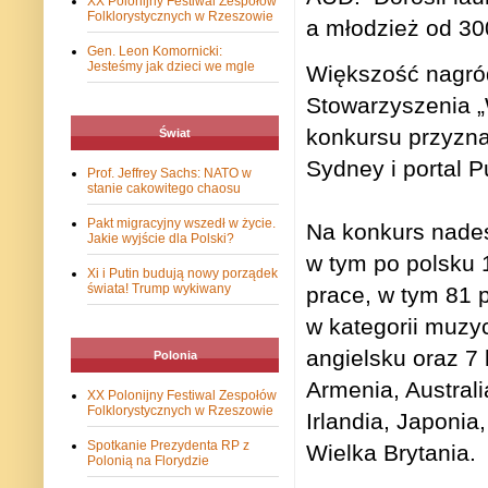
XX Polonijny Festiwal Zespołów
Folklorystycznych w Rzeszowie
a młodzież od 30
Gen. Leon Komornicki:
Jesteśmy jak dzieci we mgle
Większość nagród
Stowarzyszenia „
konkursu przyzn
Świat
Sydney i portal Pu
Prof. Jeffrey Sachs: NATO w
stanie cakowitego chaosu
Pakt migracyjny wszedł w życie.
Na konkurs nadesł
Jakie wyjście dla Polski?
w tym po polsku 1
Xi i Putin budują nowy porządek
świata! Trump wykiwany
prace, w tym 81 
w kategorii muzy
angielsku oraz 7
Polonia
Armenia, Australia
XX Polonijny Festiwal Zespołów
Folklorystycznych w Rzeszowie
Irlandia, Japonia
Spotkanie Prezydenta RP z
Wielka Brytania.
Polonią na Florydzie