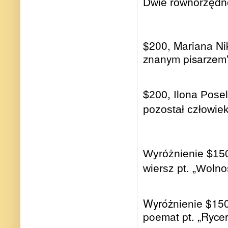
Dwie równorzędne
$200, Mariana Ni
znanym pisarzem”
$200, Ilona Posel
pozostał człowie
Wyróżnienie $150
wiersz pt. „Wolno
Wyróżnienie $150
poemat pt. „Ryce