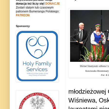
donacja też liczy się!
DONACJE
Zostań stałym lub czasowym
patronem Bumeranga Polskiego:
PATREON
Sponsorzy
Michał Skarżynski odbiera I 
Kosciuszko Bicentenary
Fot. K.
młodzieżowej G
Wiśniewa, Osk