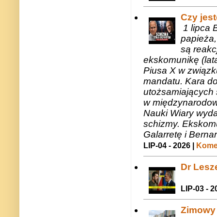
Czy jes
1 lipca 
papieża,
są reakc
ekskomunikę (lat
Piusa X w związk
mandatu. Kara do
utożsamiających 
w międzynarodow
Nauki Wiary wyda
schizmy. Ekskomu
Galarretę i Bernar
LIP-04 - 2026 |
Komen
Dr Lesze
LIP-03 - 2
Zimowy 