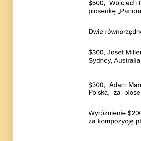
$500,
Wojciech 
piosenkę „Panor
Dwie równorzędn
$300, Josef Mill
Sydney, Australia
$300,
Adam Mare
Polska,
za
piose
Wyróżnienie $20
za kompozycję p