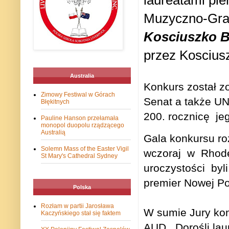
laureatami pi
Muzyczno-Graf
Kosciuszko B
przez Kosciusz
Australia
Konkurs został z
Zimowy Festiwal w Górach
Senat a także U
Błękitnych
200. rocznicę
je
Pauline Hanson przełamała
monopol duopolu rządzącego
Australią
Gala konkursu ro
Solemn Mass of the Easter Vigil
wczoraj
w
Rhod
St Mary's Cathedral Sydney
uroczystości
byl
premier Nowej Poł
Polska
Rozłam w partii Jarosława
W sumie Jury ko
Kaczyńskiego stał się faktem
AUD.
Dorośli la