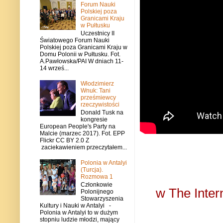
Forum Nauki
Polskiej poza
Granicami Kraju
w Pułtusku
Uczestnicy II
Światowego Forum Nauki
Polskiej poza Granicami Kraju w
Domu Polonii w Pułtusku. Fot.
A.Pawłowska/PAI W dniach 11-
14 wrześ...
Włodzimierz
Wnuk: Tani
prześmiewcy
rzeczywistości
Donald Tusk na
kongresie
European People's Party na
Malcie (marzec 2017). Fot. EPP
Flickr CC BY 2.0 Z
zaciekawieniem przeczytałem...
Polonia w Antalyi
(Turcja).
Rozmowa 1
Członkowie
w The Inter
Polonijnego
Stowarzyszenia
Kultury i Nauki w Antalyi -
Polonia w Antalyi to w dużym
stopniu ludzie młodzi, mający