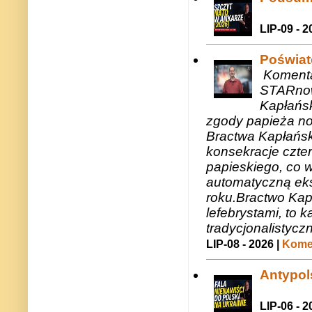
LIP-09 - 2
Poświat
Komenta
STARnow
Kapłańsk
zgody papieża n
Bractwa Kapłańsk
konsekracje czte
papieskiego, co w
automatyczną eks
roku.Bractwo Ka
lefebrystami, to
tradycjonalistycz
LIP-08 - 2026 |
Komen
Antypols
LIP-06 - 2