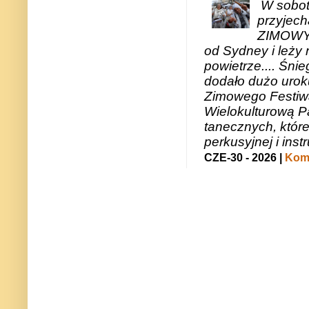
W sobotę
przyjech
ZIMOWY 
od Sydney i leży 
powietrze.... Śni
dodało dużo uroku
Zimowego Festiwal
Wielokulturową P
tanecznych, któr
perkusyjnej i in
CZE-30 - 2026 |
Kome