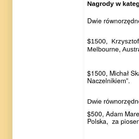
Nagrody w kateg
Dwie równorzędn
$1500,
Krzyszto
Melbourne, Austra
$1500, Michał Sk
Naczelnikiem”.
Dwie równorzędn
$500, Adam Mare
Polska,
za piosen