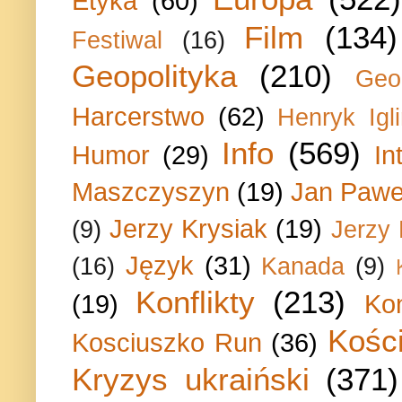
Etyka
(60)
Film
(134)
Festiwal
(16)
Geopolityka
(210)
Geo
Harcerstwo
(62)
Henryk Igli
Info
(569)
Humor
(29)
In
Maszczyszyn
(19)
Jan Paweł
Jerzy Krysiak
(19)
(9)
Jerzy
Język
(31)
(16)
Kanada
(9)
Konflikty
(213)
(19)
Ko
Kości
Kosciuszko Run
(36)
Kryzys ukraiński
(371)