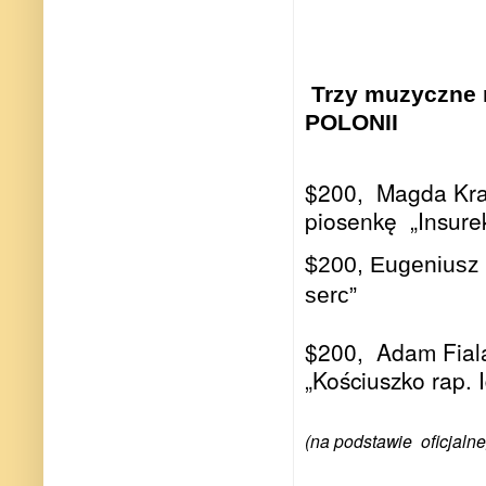
Trzy muzyczne 
POLONII
$200,
Magda Krak
piosenkę
„Insure
$200, Eugeniusz i
serc”
$200,
Adam Fiala
„Kościuszko rap. 
(na podstawie oficjaln