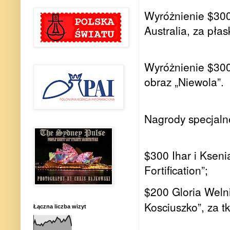
Wyróżnienie $300
Australia, za pła
Wyróżnienie $300
obraz „Niewola”.
Nagrody specjaln
$300 Ihar i Kseni
Fortification”;
$200 Gloria Welni
Kosciuszko”, za t
Łączna liczba wizyt