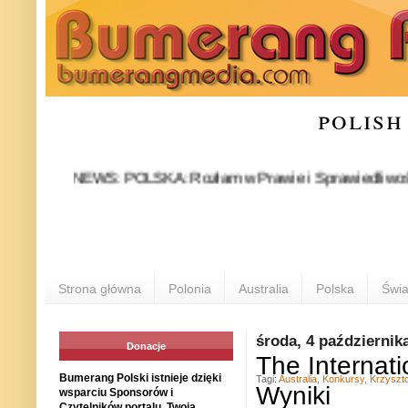
polish
NEWS: POLSKA: Rozłam w Prawie i Sprawiedliwości stał się 
POLO
Strona główna
Polonia
Australia
Polska
Świa
środa, 4 październik
Donacje
The Internat
Bumerang Polski istnieje dzięki
Tagi:
Australia
,
Konkursy
,
Krzyszto
Wyniki
wsparciu Sponsorów i
Czytelników portalu. Twoja