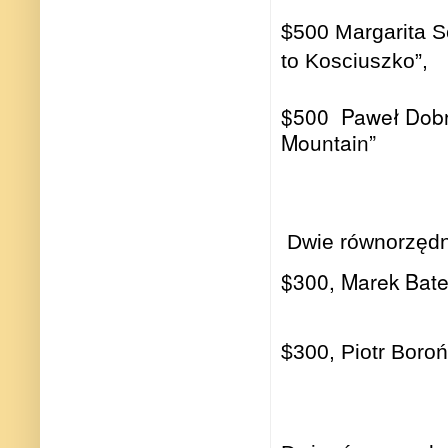
$500 Margarita S
to Kosciuszko”,
$500
Paweł Dobru
Mountain”
Dwie równorzędn
$300, Marek Bater
$300, Piotr Boro