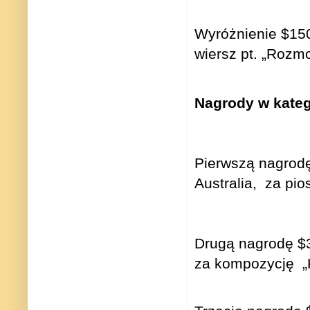
Wyróżnienie $150
wiersz pt. „Rozm
Nagrody w kateg
Pierwszą nagrod
Australia,
za pio
Drugą nagrodę $3
za kompozycję
„