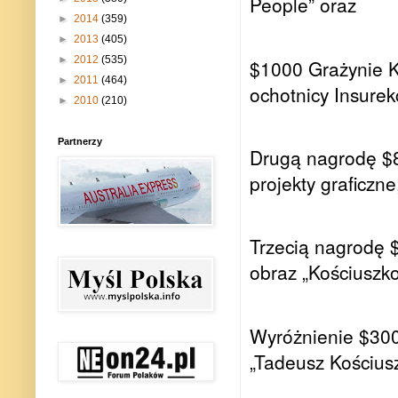
People” oraz
►
2014
(359)
►
2013
(405)
►
2012
(535)
$1000 Grażynie Ko
►
2011
(464)
ochotnicy Insurekc
►
2010
(210)
Partnerzy
Drugą nagrodę $8
projekty graficzn
Trzecią nagrodę $
obraz „Kościuszk
Wyróżnienie $300
„Tadeusz Kościus