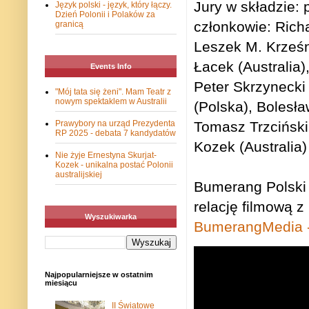
Jury w składzie: 
Język polski - język, który łączy.
Dzień Polonii i Polaków za
członkowie: Richa
granicą
Leszek M. Krześn
Łacek (Australia
Events Info
Peter Skrzynecki 
"Mój tata się żeni". Mam Teatr z
nowym spektaklem w Australii
(Polska), Bolesła
Prawybory na urząd Prezydenta
Tomasz Trzciński
RP 2025 - debata 7 kandydatów
Kozek (Australia)
Nie żyje Ernestyna Skurjat-
Kozek - unikalna postać Polonii
australijskiej
Bumerang Polski
relację filmową z 
Wyszukiwarka
BumerangMedia -
Najpopularniejsze w ostatnim
miesiącu
II Światowe