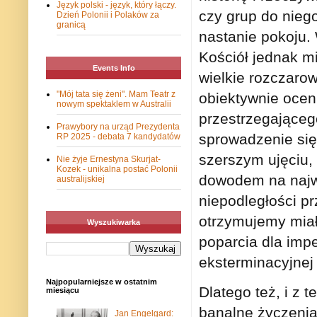
Język polski - język, który łączy.
czy grup do nieg
Dzień Polonii i Polaków za
granicą
nastanie pokoju. 
Kościół jednak mi
Events Info
wielkie rozczarowa
"Mój tata się żeni". Mam Teatr z
obiektywnie oceni
nowym spektaklem w Australii
przestrzegająceg
Prawybory na urząd Prezydenta
sprowadzenie się
RP 2025 - debata 7 kandydatów
szerszym ujęciu, 
Nie żyje Ernestyna Skurjat-
Kozek - unikalna postać Polonii
dowodem na najwi
australijskiej
niepodległości p
otrzymujemy miał
Wyszukiwarka
poparcia dla impe
eksterminacyjnej 
Najpopularniejsze w ostatnim
Dlatego też, i z 
miesiącu
banalne życzenia
Jan Engelgard: