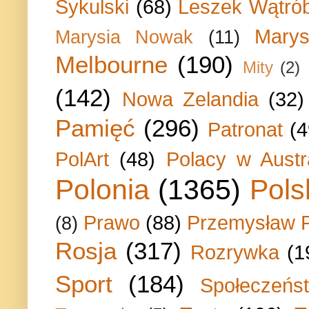
Sykulski
(68)
Leszek Wątrób
Marys
Marysia Nowak
(11)
Melbourne
(190)
Mity
(2)
(142)
Nowa Zelandia
(32)
Pamięć
(296)
Patronat
(4
PolArt
(48)
Polacy w Austra
Polonia
(1365)
Pols
Prawo
(88)
Przemysław P
(8)
Rosja
(317)
Rozrywka
(1
Sport
(184)
Społeczeńs