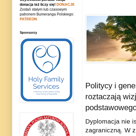
donacja też liczy się!
DONACJE
Zostań stałym lub czasowym
patronem Bumeranga Polskiego:
PATREON
Sponsorzy
Politycy i gen
roztaczają wizj
podstawowego 
Dyplomacja nie i
zagraniczną. W 