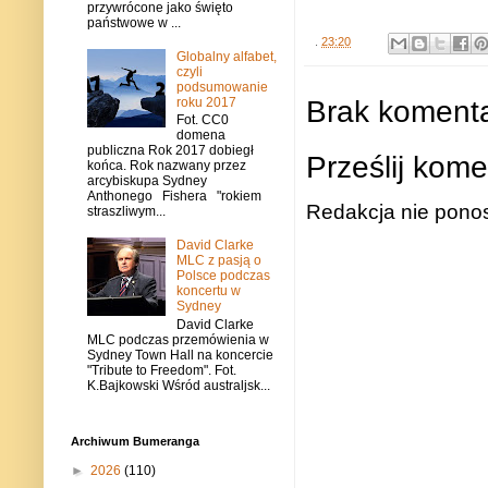
przywrócone jako święto
państwowe w ...
.
23:20
Globalny alfabet,
czyli
podsumowanie
Brak komenta
roku 2017
Fot. CC0
domena
publiczna Rok 2017 dobiegł
Prześlij kome
końca. Rok nazwany przez
arcybiskupa Sydney
Anthonego Fishera "rokiem
Redakcja nie ponos
straszliwym...
David Clarke
MLC z pasją o
Polsce podczas
koncertu w
Sydney
David Clarke
MLC podczas przemówienia w
Sydney Town Hall na koncercie
"Tribute to Freedom". Fot.
K.Bajkowski Wśród australjsk...
Archiwum Bumeranga
►
2026
(110)