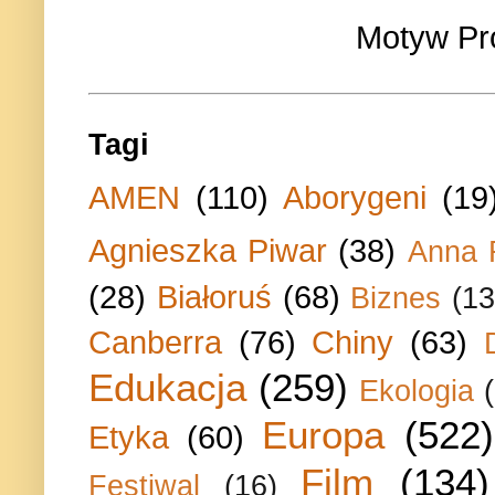
Motyw Pr
Tagi
AMEN
(110)
Aborygeni
(19
Agnieszka Piwar
(38)
Anna 
(28)
Białoruś
(68)
Biznes
(13
Canberra
(76)
Chiny
(63)
Edukacja
(259)
Ekologia
Europa
(522)
Etyka
(60)
Film
(134)
Festiwal
(16)