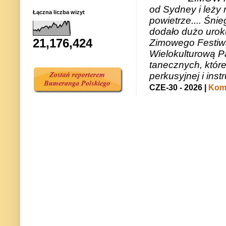
od Sydney i leży 
Łączna liczba wizyt
powietrze.... Śni
dodało dużo uroku
21,176,424
Zimowego Festiwal
Wielokulturową P
tanecznych, któr
perkusyjnej i in
CZE-30 - 2026 |
Kome