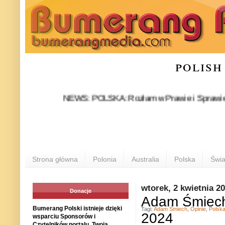
polish
NEWS: POLSKA: Rozłam w Prawie i Sprawiedliwości s
Strona główna
Polonia
Australia
Polska
Świa
wtorek, 2 kwietnia 2
Donacje
Adam Śmiech:
Bumerang Polski istnieje dzięki
Tagi:
Adam Śmiech
,
Opinie
,
Polsk
2024
wsparciu Sponsorów i
Czytelników portalu. Twoja