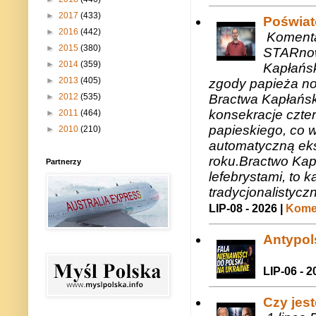
►
2017
(433)
Poświat
►
2016
(442)
Komenta
►
2015
(380)
STARnow
►
2014
(359)
Kapłańsk
►
2013
(405)
zgody papieża n
Bractwa Kapłańsk
►
2012
(535)
konsekracje czte
►
2011
(464)
papieskiego, co w
►
2010
(210)
automatyczną eks
roku.Bractwo Ka
Partnerzy
lefebrystami, to
tradycjonalistycz
LIP-08 - 2026 |
Komen
Antypols
LIP-06 - 2
Czy jes