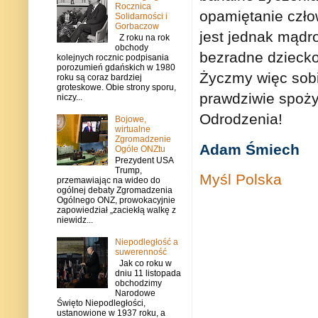
Rocznica
opamiętanie czło
Solidarności i
Gorbaczow
jest jednak mądro
Z roku na rok
obchody
bezradne dzieck
kolejnych rocznic podpisania
porozumień gdańskich w 1980
Życzmy więc sobi
roku są coraz bardziej
groteskowe. Obie strony sporu,
prawdziwie spoży
niczy...
Odrodzenia!
Bojowe,
wirtualne
Zgromadzenie
Adam Śmiech
Ogóle ONZtu
Prezydent USA
Trump,
Myśl Polska
przemawiając na wideo do
ogólnej debaty Zgromadzenia
Ogólnego ONZ, prowokacyjnie
zapowiedział „zaciekłą walkę z
niewidz...
Niepodległość a
suwerenność
Jak co roku w
dniu 11 listopada
obchodzimy
Narodowe
Święto Niepodległości,
ustanowione w 1937 roku, a