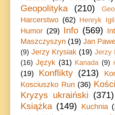
Geopolityka
(210)
Geo
Harcerstwo
(62)
Henryk Igli
Info
(569)
Humor
(29)
In
Maszczyszyn
(19)
Jan Paweł
Jerzy Krysiak
(19)
(9)
Jerzy
Język
(31)
(16)
Kanada
(9)
Konflikty
(213)
(19)
Ko
Kości
Kosciuszko Run
(36)
Kryzys ukraiński
(371)
Książka
(149)
Kuchnia