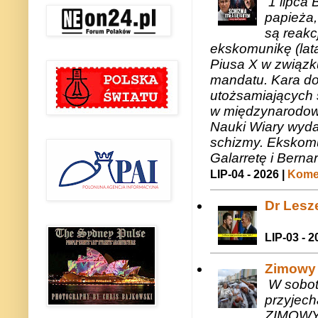
1 lipca 
papieża,
są reakc
ekskomunikę (lat
Piusa X w związk
mandatu. Kara do
utożsamiających 
w międzynarodow
Nauki Wiary wyda
schizmy. Ekskomu
Galarretę i Bernar
LIP-04 - 2026 |
Komen
Dr Lesze
LIP-03 - 2
Zimowy 
W sobotę
przyjech
ZIMOWY 