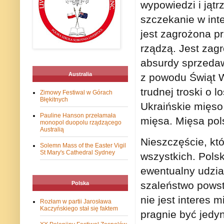
wypowiedzi i jąt
szczekanie w int
jest zagrożona pr
rządzą. Jest zag
absurdy sprzeda
Australia
z powodu Świąt W
trudnej troski o 
Zimowy Festiwal w Górach
Błękitnych
Ukraińskie mięso
Pauline Hanson przełamała
mięsa. Mięsa pols
monopol duopolu rządzącego
Australią
Nieszczęście, któ
Solemn Mass of the Easter Vigil
St Mary's Cathedral Sydney
wszystkich. Pol
ewentualny udzia
szaleństwo pow
Polska
nie jest interes 
Rozłam w partii Jarosława
Kaczyńskiego stał się faktem
pragnie być jed