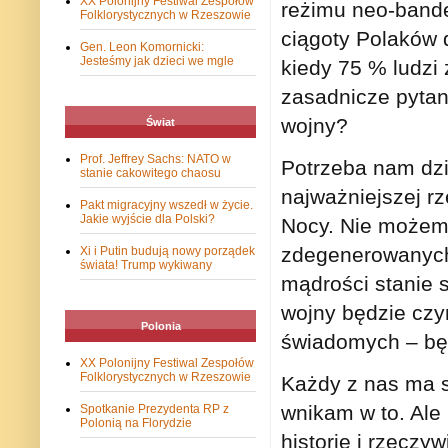
XX Polonijny Festiwal Zespołów
reżimu neo-bande
Folklorystycznych w Rzeszowie
ciągoty Polaków d
Gen. Leon Komornicki:
Jesteśmy jak dzieci we mgle
kiedy 75 % ludzi 
zasadnicze pytani
wojny?
Świat
Prof. Jeffrey Sachs: NATO w
Potrzeba nam dzis
stanie cakowitego chaosu
najważniejszej r
Pakt migracyjny wszedł w życie.
Jakie wyjście dla Polski?
Nocy. Nie możemy
zdegenerowanych „
Xi i Putin budują nowy porządek
świata! Trump wykiwany
mądrości stanie s
wojny będzie czy
Polonia
świadomych – bę
XX Polonijny Festiwal Zespołów
Folklorystycznych w Rzeszowie
Każdy z nas ma s
wnikam w to. Ale 
Spotkanie Prezydenta RP z
Polonią na Florydzie
historię i rzeczy