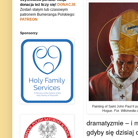
donacja też liczy się!
DONACJE
Zostań stałym lub czasowym
patronem Bumeranga Polskiego:
PATREON
Sponsorzy
Painting of Saint John Paul II 
Hogue.
Fot. Wikimedia
dramatyzmie – i m
gdyby się dzisiaj 