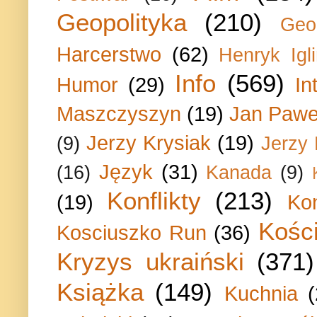
Geopolityka
(210)
Geo
Harcerstwo
(62)
Henryk Igli
Info
(569)
Humor
(29)
In
Maszczyszyn
(19)
Jan Paweł
Jerzy Krysiak
(19)
(9)
Jerzy
Język
(31)
(16)
Kanada
(9)
Konflikty
(213)
(19)
Ko
Kości
Kosciuszko Run
(36)
Kryzys ukraiński
(371)
Książka
(149)
Kuchnia