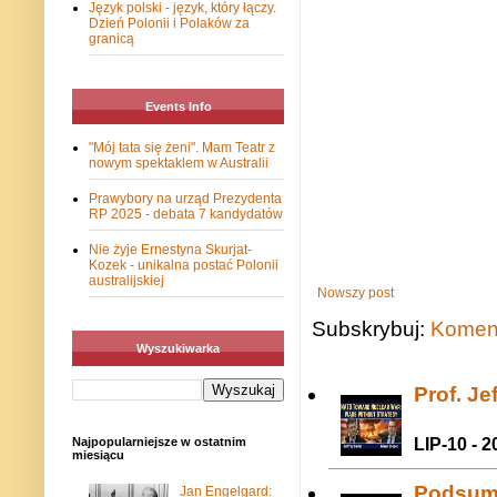
Język polski - język, który łączy.
Dzień Polonii i Polaków za
granicą
Events Info
"Mój tata się żeni". Mam Teatr z
nowym spektaklem w Australii
Prawybory na urząd Prezydenta
RP 2025 - debata 7 kandydatów
Nie żyje Ernestyna Skurjat-
Kozek - unikalna postać Polonii
australijskiej
Nowszy post
Subskrybuj:
Koment
Wyszukiwarka
Prof. J
LIP-10 - 2
Najpopularniejsze w ostatnim
miesiącu
Podsum
Jan Engelgard: