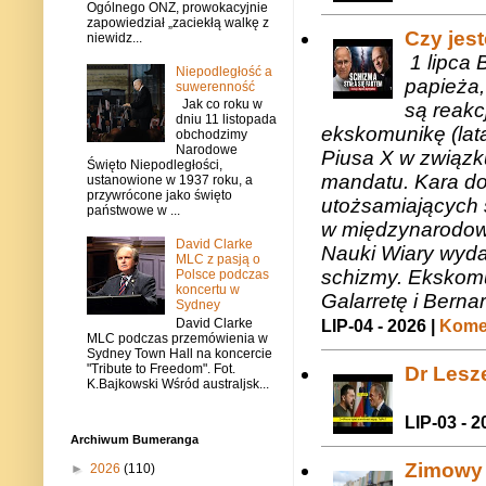
Ogólnego ONZ, prowokacyjnie
zapowiedział „zaciekłą walkę z
Czy jes
niewidz...
1 lipca 
Niepodległość a
papieża,
suwerenność
Jak co roku w
są reakc
dniu 11 listopada
ekskomunikę (lat
obchodzimy
Narodowe
Piusa X w związk
Święto Niepodległości,
mandatu. Kara do
ustanowione w 1937 roku, a
przywrócone jako święto
utożsamiających 
państwowe w ...
w międzynarodow
David Clarke
Nauki Wiary wyda
MLC z pasją o
schizmy. Ekskomu
Polsce podczas
koncertu w
Galarretę i Bernar
Sydney
David Clarke
LIP-04 - 2026 |
Komen
MLC podczas przemówienia w
Sydney Town Hall na koncercie
"Tribute to Freedom". Fot.
Dr Lesze
K.Bajkowski Wśród australjsk...
LIP-03 - 2
Archiwum Bumeranga
Zimowy 
►
2026
(110)