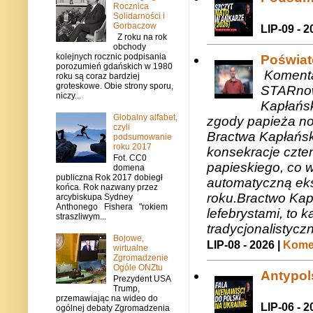
Rocznica
Solidarności i
Gorbaczow
LIP-09 - 2
Z roku na rok
obchody
kolejnych rocznic podpisania
Poświat
porozumień gdańskich w 1980
Komenta
roku są coraz bardziej
groteskowe. Obie strony sporu,
STARnow
niczy...
Kapłańsk
Globalny alfabet,
zgody papieża n
czyli
Bractwa Kapłańsk
podsumowanie
roku 2017
konsekracje czte
Fot. CC0
papieskiego, co w
domena
publiczna Rok 2017 dobiegł
automatyczną eks
końca. Rok nazwany przez
roku.Bractwo Ka
arcybiskupa Sydney
Anthonego Fishera "rokiem
lefebrystami, to
straszliwym...
tradycjonalistycz
Bojowe,
LIP-08 - 2026 |
Komen
wirtualne
Zgromadzenie
Ogóle ONZtu
Antypols
Prezydent USA
Trump,
przemawiając na wideo do
LIP-06 - 2
ogólnej debaty Zgromadzenia