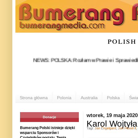
polish
NEWS: POLSKA: Rozłam w Prawie i Sprawiedliwości sta
Strona główna
Polonia
Australia
Polska
Świa
wtorek, 19 maja 2020
Donacje
Karol Wojtył
Bumerang Polski istnieje dzięki
Tagi:
Jan Engelgard
,
Jan Paweł II
,
wsparciu Sponsorów i
Czytelników portalu. Twoja