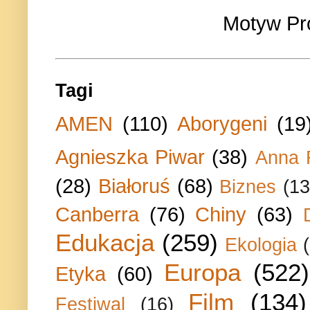
Motyw Pr
Tagi
AMEN
(110)
Aborygeni
(19
Agnieszka Piwar
(38)
Anna 
(28)
Białoruś
(68)
Biznes
(13
Canberra
(76)
Chiny
(63)
Edukacja
(259)
Ekologia
Europa
(522)
Etyka
(60)
Film
(134)
Festiwal
(16)