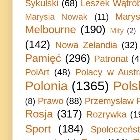
Sykulski
(68)
Leszek Wątrób
Marys
Marysia Nowak
(11)
Melbourne
(190)
Mity
(2)
(142)
Nowa Zelandia
(32)
Pamięć
(296)
Patronat
(4
PolArt
(48)
Polacy w Austra
Polonia
(1365)
Pols
Prawo
(88)
Przemysław P
(8)
Rosja
(317)
Rozrywka
(1
Sport
(184)
Społeczeńs