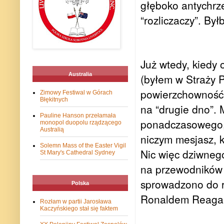
głęboko antychrze
“rozliczaczy”. By
Już wtedy, kiedy
Australia
(byłem w Straży 
powierzchowność, 
Zimowy Festiwal w Górach
Błękitnych
na “drugie dno”. 
Pauline Hanson przełamała
ponadczasowego, b
monopol duopolu rządzącego
Australią
niczym mesjasz, 
Solemn Mass of the Easter Vigil
Nic więc dziwnego
St Mary's Cathedral Sydney
na przewodników 
sprowadzono do r
Polska
Ronaldem Reaga
Rozłam w partii Jarosława
Kaczyńskiego stał się faktem