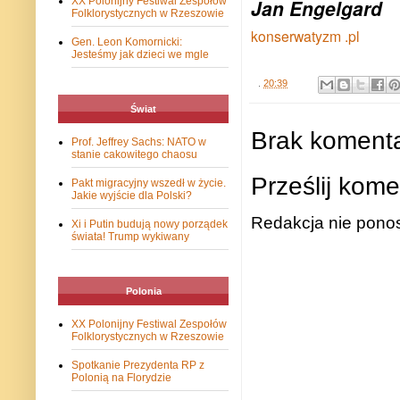
XX Polonijny Festiwal Zespołów
Jan Engelgard
Folklorystycznych w Rzeszowie
konserwatyzm .pl
Gen. Leon Komornicki:
Jesteśmy jak dzieci we mgle
.
20:39
Świat
Brak komenta
Prof. Jeffrey Sachs: NATO w
stanie cakowitego chaosu
Prześlij kome
Pakt migracyjny wszedł w życie.
Jakie wyjście dla Polski?
Redakcja nie ponos
Xi i Putin budują nowy porządek
świata! Trump wykiwany
Polonia
XX Polonijny Festiwal Zespołów
Folklorystycznych w Rzeszowie
Spotkanie Prezydenta RP z
Polonią na Florydzie