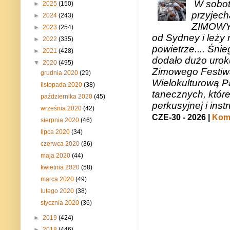
W sobotę
►
2025
(150)
przyjech
►
2024
(243)
ZIMOWY 
►
2023
(254)
od Sydney i leży 
►
2022
(335)
powietrze.... Śni
►
2021
(428)
dodało dużo uroku
▼
2020
(495)
Zimowego Festiwal
grudnia 2020
(29)
Wielokulturową P
listopada 2020
(38)
tanecznych, któr
października 2020
(45)
perkusyjnej i in
września 2020
(42)
CZE-30 - 2026 |
Kome
sierpnia 2020
(46)
lipca 2020
(34)
czerwca 2020
(36)
maja 2020
(44)
kwietnia 2020
(58)
marca 2020
(49)
lutego 2020
(38)
stycznia 2020
(36)
►
2019
(424)
►
2018
(446)