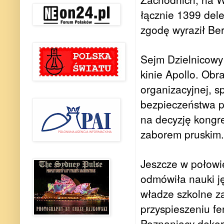
łącznie 1399 del
zgodę wyraził Ber
Sejm Dzielnicowy
kinie Apollo. Obr
organizacyjnej, sp
bezpieczeństwa p
na decyzję kongr
zaborem pruskim.
Jeszcze w połowi
odmówiła nauki j
władze szkolne za
przyspieszeniu fe
Poznaniacy dekoro