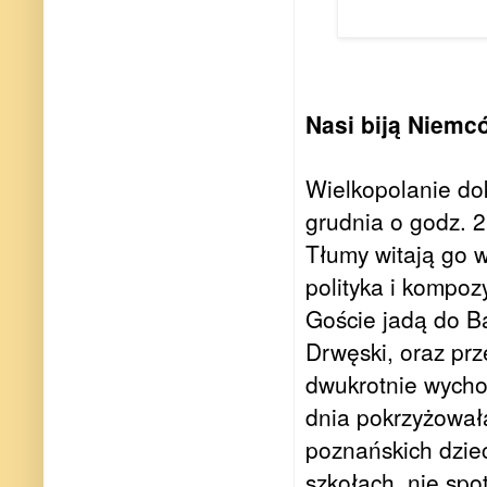
Nasi biją Niemc
Wielkopolanie dok
grudnia o godz. 
Tłumy witają go w
polityka i kompo
Goście jadą do Ba
Drwęski, oraz pr
dwukrotnie wycho
dnia pokrzyżował
poznańskich dziec
szkołach, nie spo