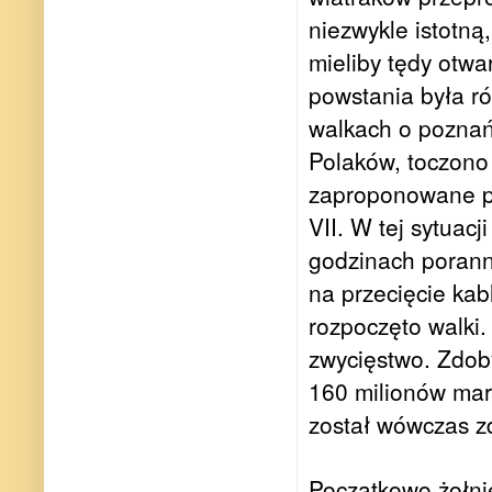
niezwykle istotn
mieliby tędy otwa
powstania była ró
walkach o poznańs
Polaków, toczono
zaproponowane p
VII. W tej sytuac
godzinach porann
na przecięcie kab
rozpoczęto walki.
zwycięstwo. Zdob
160 milionów mare
został wówczas zd
Początkowo żołnie