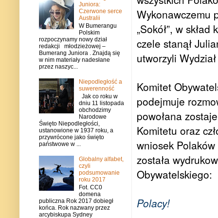
Juniora:
Wykonawczemu prz
Czerwone serce
Australii
„Sokół”, w skład 
W Bumerangu
Polskim
rozpoczynamy nowy dział
czele stanął Juli
redakcji młodzieżowej –
Bumerang Juniora . Znajdą się
utworzyli Wydzia
w nim materiały nadesłane
przez naszyc...
Niepodległość a
Komitet Obywatels
suwerenność
Jak co roku w
podejmuje rozmow
dniu 11 listopada
obchodzimy
powołana zostaje 
Narodowe
Święto Niepodległości,
Komitetu oraz cz
ustanowione w 1937 roku, a
przywrócone jako święto
wniosek Polaków 
państwowe w ...
została wydrukow
Globalny alfabet,
czyli
Obywatelskiego:
podsumowanie
roku 2017
Fot. CC0
domena
Polacy!
publiczna Rok 2017 dobiegł
końca. Rok nazwany przez
arcybiskupa Sydney