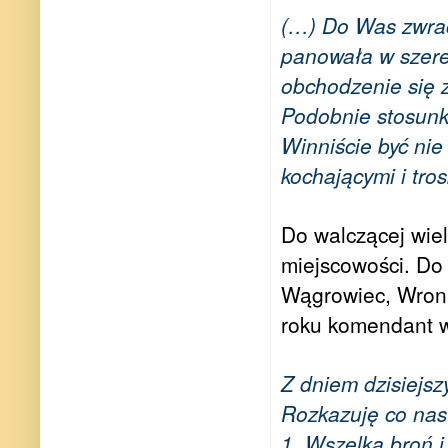
(…) Do Was zwraca
panowała w szere
obchodzenie się z
Podobnie stosunk
Winniście być nie
kochającymi i tro
Do walczącej wiel
miejscowości. Do 
Wągrowiec, Wronki
roku komendant 
Z dniem dzisiejs
Rozkazuję co nas
1. Wszelką broń i