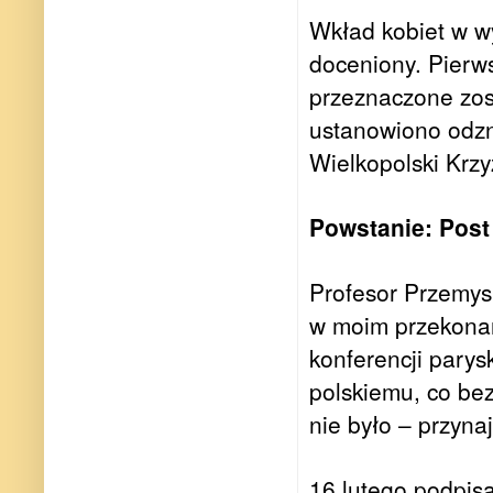
Wkład kobiet w w
doceniony. Pierw
przeznaczone zost
ustanowiono odzn
Wielkopolski Krz
Powstanie: Post
Profesor Przemys
w moim przekonan
konferencji parys
polskiemu, co be
nie było – przyna
16 lutego podpis