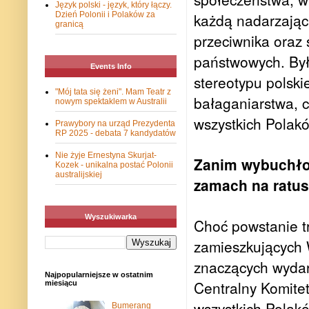
Język polski - język, który łączy.
Dzień Polonii i Polaków za
każdą nadarzając
granicą
przeciwnika oraz 
państwowych. Był
Events Info
stereotypu polski
"Mój tata się żeni". Mam Teatr z
bałaganiarstwa,
nowym spektaklem w Australii
wszystkich Polak
Prawybory na urząd Prezydenta
RP 2025 - debata 7 kandydatów
Nie żyje Ernestyna Skurjat-
Zanim wybuchło 
Kozek - unikalna postać Polonii
australijskiej
zamach na ratus
Wyszukiwarka
Choć powstanie t
zamieszkujących W
znaczących wydar
Najpopularniejsze w ostatnim
Centralny Komite
miesiącu
wszystkich Polak
Bumerang