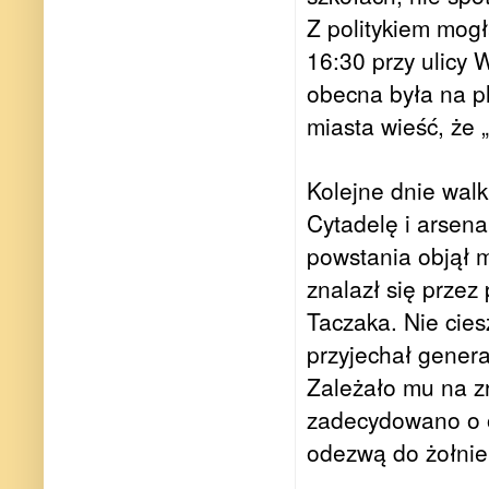
Z politykiem mog
16:30 przy ulicy 
obecna była na p
miasta wieść, że 
Kolejne dnie walk
Cytadelę i arsen
powstania objął m
znalazł się przez
Taczaka. Nie cies
przyjechał genera
Zależało mu na zr
zadecydowano o o
odezwą do żołnie