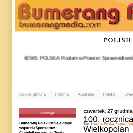
polish
NEWS: POLSKA: Rozłam w Prawie i Sprawiedliwości stał się 
POLO
Strona główna
Polonia
Australia
Polska
Świa
czwartek, 27 grudnia
Donacje
100. rocznic
Bumerang Polski istnieje dzięki
Tagi:
Historia
,
Polska
,
Poznań
,
Vi
Wielkopolan
wsparciu Sponsorów i
Czytelników portalu. Twoja