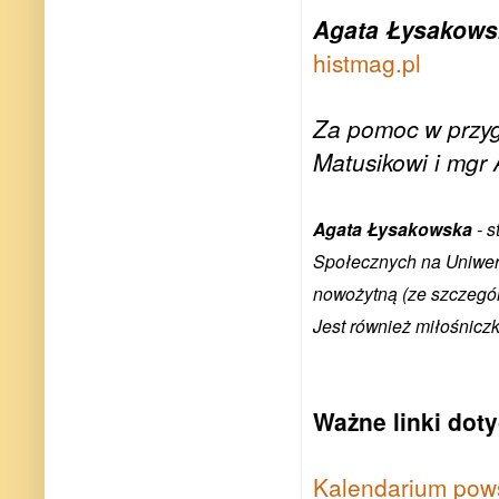
Agata Łysakows
histmag.pl
Za pomoc w przyg
Matusikowi i mgr 
Agata Łysakowska
- s
Społecznych na Uniwers
nowożytną (ze szczegól
Jest również miłośniczk
Ważne linki dot
Kalendarium pows