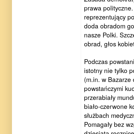
prawa polityczne.
reprezentujący po
doda obradom gorą
nasze Polki. Szcz
obrad, głos kobie
Podczas powstania
istotny nie tylko
(m.in. w Bazarze
powstańczymi kuc
przerabiały mund
biało-czerwone ko
służbach medyczn
Pomagały bez wzg
dziesiątą roczni