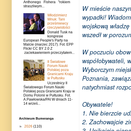
Anthonego Fishera "rokiem
W mieście naszym
straszliwym...
wypadki! Wiadomo,
Włodzimierz
Wnuk: Tani
prześmiewcy
wojskową władzę 
rzeczywistości
wszedł w porozum
Donald Tusk na
kongresie
European People's Party na
Malcie (marzec 2017). Fot. EPP
Flickr CC BY 2.0 Z
W poczuciu obow
zaciekawieniem przeczytałem...
współobywateli, 
II Światowe
Forum Nauki
Wyborczym miejsk
Polskiej poza
Granicami Kraju
Poznania, zawiąza
w Pułtusku
Uczestnicy II
natychmiast rozpo
Światowego Forum Nauki
Polskiej poza Granicami Kraju w
Domu Polonii w Pułtusku. Fot.
A.Pawłowska/PAI W dniach 11-
Obywatele!
14 wrześ...
1. Nie bierzcie u
Archiwum Bumeranga
2. Zachowajcie zi
►
2026
(110)
3. Unikajcie niep