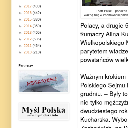
►
2017
(433)
Teatr Polski - podczas 
►
2016
(442)
ważną rolę w zachowaniu polsk
►
2015
(380)
Polacy, a drugie
►
2014
(359)
tłumaczy Alina K
►
2013
(405)
►
2012
(535)
Wielkopolskiego 
►
2011
(464)
parytetem władze 
►
2010
(210)
powstańców wielk
Partnerzy
Ważnym krokiem b
Polskiego Sejmu 
grudniu. – Były t
nie tylko mężczyź
dwudziestego rok
Kucharska. Wybo
Zachodnich, na W