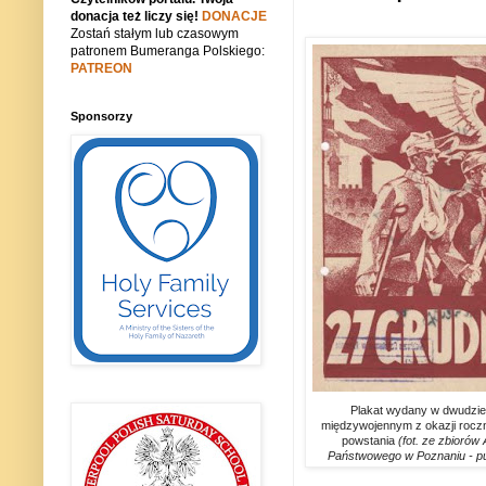
donacja też liczy się!
DONACJE
Zostań stałym lub czasowym
patronem Bumeranga Polskiego:
PATREON
Sponsorzy
Plakat wydany w dwudzies
międzywojennym z okazji rocz
powstania
(fot. ze zbiorów
Państwowego w Poznaniu - pu