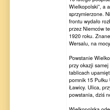
Wielkopolski”, a
sprzymierzone. N
frontu wydało ro
przez Niemców ter
1920 roku. Znane
Wersalu, na mocy
Powstanie Wielkop
przy okazji samej
tablicach upamięt
pomnik 15 Pułku U
Ławicy. Ulica, prz
powstania, dziś n
Wielkopolska odeg