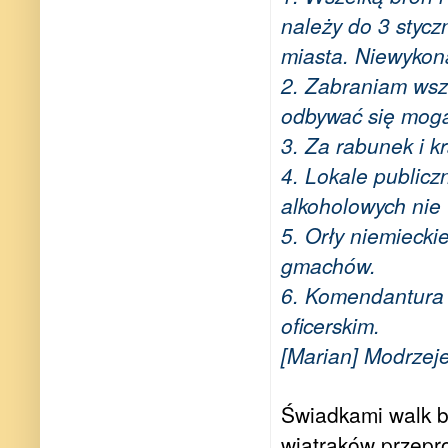
należy do 3 styc
miasta. Niewykon
2. Zabraniam wsze
odbywać się mogą
3. Za rabunek i k
4. Lokale public
alkoholowych nie
5. Orły niemiecki
gmachów.
6. Komendantura 
oficerskim.
[Marian] Modrzej
Świadkami walk by
wiatraków przepr