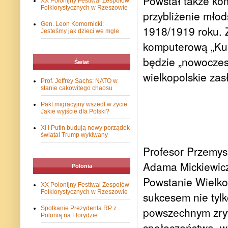
Powstał także ko
XX Polonijny Festiwal Zespołów
Folklorystycznych w Rzeszowie
przybliżenie mło
Gen. Leon Komornicki:
1918/1919 roku. Z
Jesteśmy jak dzieci we mgle
komputerową „Ku 
będzie „nowoczesn
Świat
wielkopolskie zas
Prof. Jeffrey Sachs: NATO w
stanie cakowitego chaosu
Pakt migracyjny wszedł w życie.
Jakie wyjście dla Polski?
Xi i Putin budują nowy porządek
świata! Trump wykiwany
Profesor Przemys
Adama Mickiewicz
Polonia
Powstanie Wielko
XX Polonijny Festiwal Zespołów
Folklorystycznych w Rzeszowie
sukcesem nie tylk
Spotkanie Prezydenta RP z
powszechnym zry
Polonią na Florydzie
społeczeństwa, w