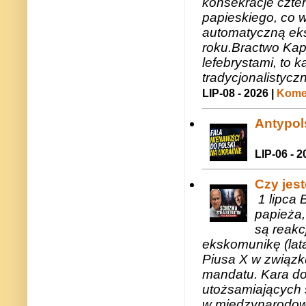
konsekracje czte
papieskiego, co w
automatyczną eks
roku.Bractwo Ka
lefebrystami, to
tradycjonalistycz
LIP-08 - 2026 |
Komen
Antypols
LIP-06 - 2
Czy jes
1 lipca 
papieża,
są reakc
ekskomunikę (lat
Piusa X w związk
mandatu. Kara do
utożsamiających 
w międzynarodow