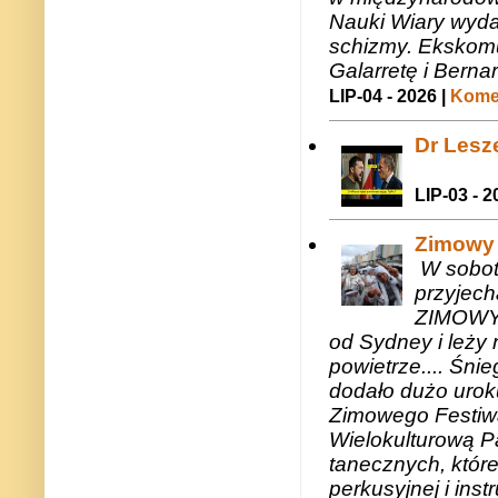
Nauki Wiary wyda
schizmy. Ekskomu
Galarretę i Bernar
LIP-04 - 2026 |
Komen
Dr Lesze
LIP-03 - 2
Zimowy 
W sobotę
przyjech
ZIMOWY 
od Sydney i leży 
powietrze.... Śni
dodało dużo uroku
Zimowego Festiwal
Wielokulturową P
tanecznych, któr
perkusyjnej i in