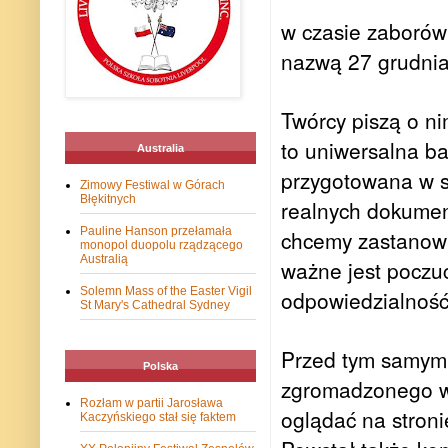
w czasie zaborów
nazwą 27 grudnia
Twórcy piszą o ni
to uniwersalna b
Australia
przygotowana w s
Zimowy Festiwal w Górach
Błękitnych
realnych dokumen
Pauline Hanson przełamała
chcemy zastanowić
monopol duopolu rządzącego
Australią
ważne jest poczu
Solemn Mass of the Easter Vigil
odpowiedzialność
St Mary's Cathedral Sydney
Przed tym samym 
Polska
zgromadzonego w 
Rozłam w partii Jarosława
oglądać na stroni
Kaczyńskiego stał się faktem