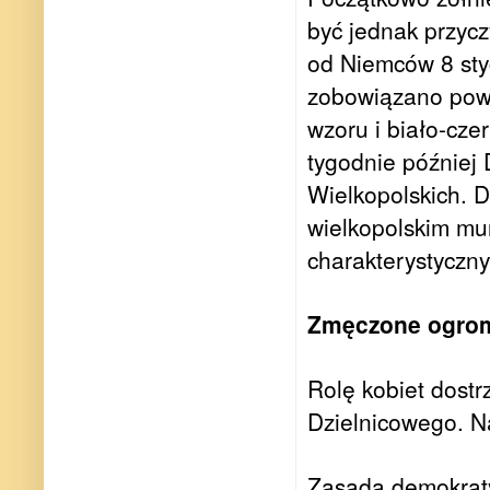
być jednak przyc
od Niemców 8 sty
zobowiązano pows
wzoru i biało-cz
tygodnie później
Wielkopolskich. D
wielkopolskim mun
charakterystyczn
Zmęczone ogrom
Rolę kobiet dost
Dzielnicowego. N
Zasada demokrat