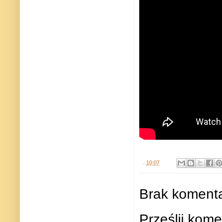
.
10:07
Brak komenta
Prześlij kome