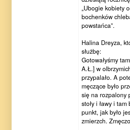
„Ubogie kobiety o
bochenków chleba
powstańca”.
Halina Dreyza, kt
służbę:
Gotowałyśmy tam [
A.Ł.] w olbrzymich
przypalało. A pote
męczące było prz
się na rozpalony 
stoły i ławy i ta
punkt, jak było j
zmierzch. Zmęczo