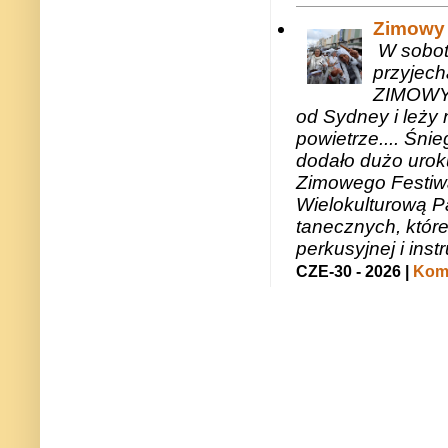
Zimowy 
W sobotę
przyjech
ZIMOWY 
od Sydney i leży 
powietrze.... Śni
dodało dużo uroku
Zimowego Festiwal
Wielokulturową P
tanecznych, któr
perkusyjnej i in
CZE-30 - 2026 |
Kome