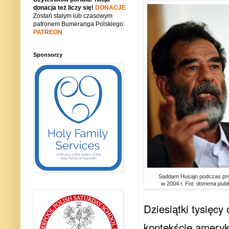
donacja też liczy się!
DONACJE
Zostań stałym lub czasowym
patronem Bumeranga Polskiego:
PATREON
Sponsorzy
Saddam Husajn podczas pr
w 2004 r.
Fot. domena publ
Dziesiątki tysięcy
kontekście ameryk