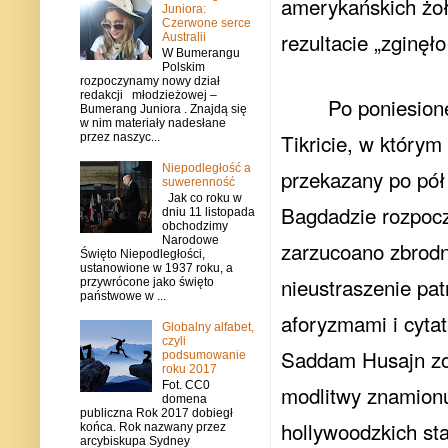
amerykańskich żołn
Juniora:
Czerwone serce
rezultacie „zginęł
Australii
W Bumerangu
Polskim
rozpoczynamy nowy dział
redakcji młodzieżowej –
Po poniesion
Bumerang Juniora . Znajdą się
w nim materiały nadesłane
Tikricie, w który
przez naszyc...
Niepodległość a
przekazany po pół
suwerenność
Jak co roku w
Bagdadzie rozpocz
dniu 11 listopada
obchodzimy
Narodowe
zarzucoano zbrodn
Święto Niepodległości,
ustanowione w 1937 roku, a
nieustraszenie pat
przywrócone jako święto
państwowe w ...
aforyzmami i cytat
Globalny alfabet,
czyli
Saddam Husajn zos
podsumowanie
roku 2017
Fot. CC0
modlitwy znamion
domena
publiczna Rok 2017 dobiegł
hollywoodzkich st
końca. Rok nazwany przez
arcybiskupa Sydney