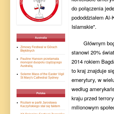
do połączenia jed
pododdziałem Al-K
Islamskie".
Australia
Głównym boga
Zimowy Festiwal w Górach
stanowi 20% świa
Błękitnych
Pauline Hanson przełamała
2014 rokiem Bagda
monopol duopolu rządzącego
Australią
to kraj znajduje s
Solemn Mass of the Easter Vigil
St Mary's Cathedral Sydney
emerytury, w wiel
według amerykańsk
Polska
kraju przed terror
Rozłam w partii Jarosława
milionowym społec
Kaczyńskiego stał się faktem