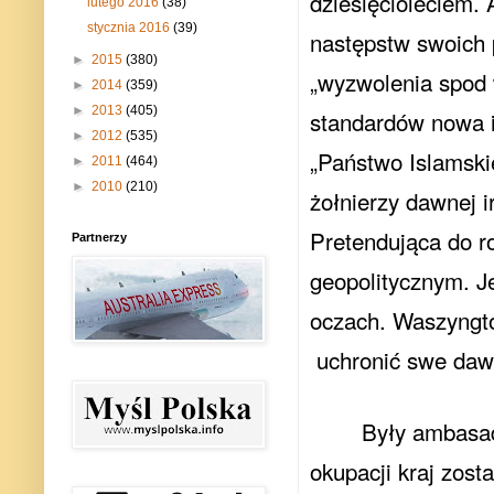
dziesięcioleciem.
lutego 2016
(38)
stycznia 2016
(39)
następstw swoich p
►
2015
(380)
„wyzwolenia spod 
►
2014
(359)
►
2013
(405)
standardów nowa i
►
2012
(535)
„Państwo Islamski
►
2011
(464)
►
2010
(210)
żołnierzy dawnej 
Pretendująca do r
Partnerzy
geopolitycznym. J
oczach. Waszyngto
uchronić swe daw
Były ambasad
okupacji kraj zost