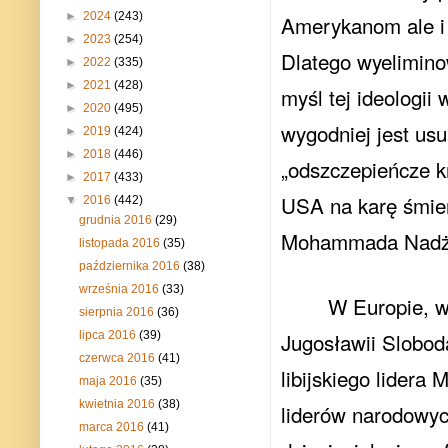
►
2024
(243)
Amerykanom ale i 
►
2023
(254)
Dlatego wyelimin
►
2022
(335)
►
2021
(428)
myśl tej ideologii
►
2020
(495)
wygodniej jest us
►
2019
(424)
►
2018
(446)
„odszczepieńcze k
►
2017
(433)
USA na karę śmier
▼
2016
(442)
grudnia 2016
(29)
Mohammada Nadżi
listopada 2016
(35)
października 2016
(38)
września 2016
(33)
W Europie, w
sierpnia 2016
(36)
Jugosławii Slobod
lipca 2016
(39)
czerwca 2016
(41)
libijskiego lidera
maja 2016
(35)
kwietnia 2016
(38)
liderów narodowyc
marca 2016
(41)