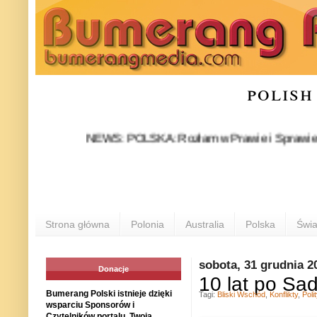
polish
NEWS: POLSKA: Rozłam w Prawie i Sprawiedliwości s
Strona główna
Polonia
Australia
Polska
Świa
sobota, 31 grudnia 2
Donacje
10 lat po Sa
Bumerang Polski istnieje dzięki
Tagi:
Bliski Wschód
,
Konflikty
,
Poli
wsparciu Sponsorów i
Czytelników portalu. Twoja