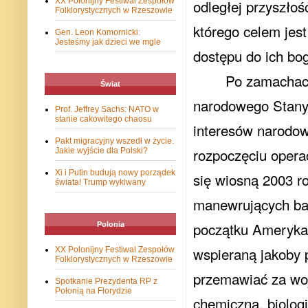
XX Polonijny Festiwal Zespołów
odległej przyszłoś
Folklorystycznych w Rzeszowie
którego celem jes
Gen. Leon Komornicki:
Jesteśmy jak dzieci we mgle
dostępu do ich bo
Po zamachach
Świat
narodowego Stany 
Prof. Jeffrey Sachs: NATO w
stanie cakowitego chaosu
interesów narodow
Pakt migracyjny wszedł w życie.
rozpoczęciu opera
Jakie wyjście dla Polski?
Xi i Putin budują nowy porządek
się wiosną 2003 r
świata! Trump wykiwany
manewrujących baz
początku Amerykan
Polonia
wspieraną jakoby
XX Polonijny Festiwal Zespołów
Folklorystycznych w Rzeszowie
przemawiać za woj
Spotkanie Prezydenta RP z
Polonią na Florydzie
chemiczna, biologi