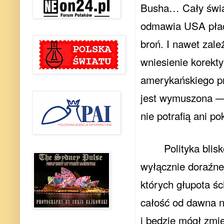
Busha… Cały świat 
odmawia USA płac
broń. I nawet zal
wniesienie korekty
amerykańskiego p
jest wymuszona — U
nie potrafią ani 
Polityka bli
wyłącznie doraźnej
których głupota śc
całość od dawna n
i będzie mógł zmie