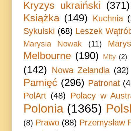
Kryzys ukraiński
(371)
Książka
(149)
Kuchnia
Sykulski
(68)
Leszek Wątrób
Marys
Marysia Nowak
(11)
Melbourne
(190)
Mity
(2)
(142)
Nowa Zelandia
(32)
Pamięć
(296)
Patronat
(4
PolArt
(48)
Polacy w Austra
Polonia
(1365)
Pols
Prawo
(88)
Przemysław P
(8)