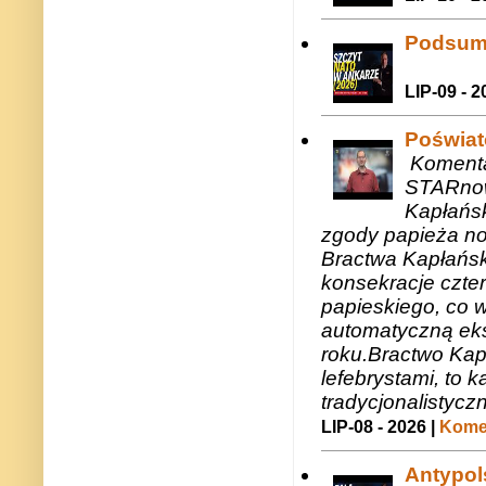
Podsum
LIP-09 - 2
Poświat
Komenta
STARnow
Kapłańsk
zgody papieża n
Bractwa Kapłańsk
konsekracje czte
papieskiego, co w
automatyczną eks
roku.Bractwo Ka
lefebrystami, to
tradycjonalistycz
LIP-08 - 2026 |
Komen
Antypols