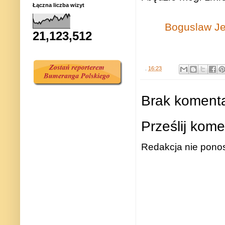
Łączna liczba wizyt
Boguslaw J
21,123,512
.
16:23
Brak komenta
Prześlij kome
Redakcja nie ponos