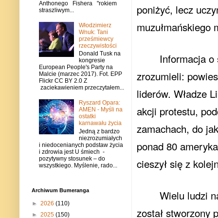
Anthonego Fishera "rokiem
poniżyć, lecz ucz
straszliwym...
muzułmańskiego m
Włodzimierz
Wnuk: Tani
prześmiewcy
rzeczywistości
Donald Tusk na
Informacja o
kongresie
European People's Party na
zrozumieli: powies
Malcie (marzec 2017). Fot. EPP
Flickr CC BY 2.0 Z
zaciekawieniem przeczytałem...
liderów. Władze Li
Ryszard Opara:
akcji protestu, po
AMEN - Myśli na
ostatki
karnawału życia
zamachach, do jak
Jedną z bardzo
niezrozumiałych
ponad 80 ameryka
i niedocenianych podstaw życia
i zdrowia jest U śmiech -
pozytywny stosunek – do
cieszył się z kole
wszystkiego. Myślenie, rado...
Archiwum Bumeranga
Wielu ludzi 
►
2026
(110)
został stworzony p
►
2025
(150)