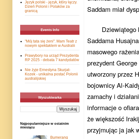
Język polski - język, który łączy.
Dzień Polonii i Polaków za
Saddam miał dysp
granicą
Dziewiątego 
Events Info
Saddama Husajna, 
"Mój tata się żeni". Mam Teatr z
nowym spektaklem w Australii
masowego rażenia.
Prawybory na urząd Prezydenta
RP 2025 - debata 7 kandydatów
prezydent George 
Nie żyje Ernestyna Skurjat-
utworzony przez H
Kozek - unikalna postać Polonii
australijskiej
bojownicy Al-Kaid
zamachy i działani
Wyszukiwarka
informacje o ofiar
że większość Irak
Najpopularniejsze w ostatnim
przyjmując ja jak 
miesiącu
Bumerang