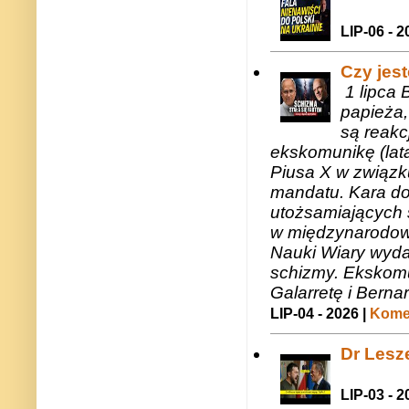
LIP-06 - 2
Czy jes
1 lipca 
papieża,
są reakc
ekskomunikę (lat
Piusa X w związk
mandatu. Kara do
utożsamiających 
w międzynarodow
Nauki Wiary wyda
schizmy. Ekskomu
Galarretę i Bernar
LIP-04 - 2026 |
Komen
Dr Lesze
LIP-03 - 2