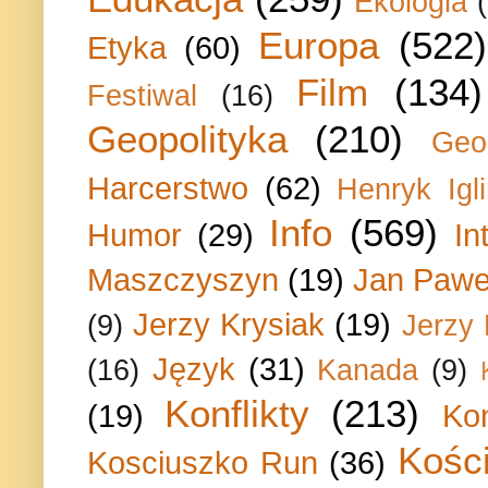
Ekologia
Europa
(522)
Etyka
(60)
Film
(134)
Festiwal
(16)
Geopolityka
(210)
Geo
Harcerstwo
(62)
Henryk Igli
Info
(569)
Humor
(29)
In
Maszczyszyn
(19)
Jan Paweł
Jerzy Krysiak
(19)
(9)
Jerzy
Język
(31)
(16)
Kanada
(9)
Konflikty
(213)
(19)
Ko
Kości
Kosciuszko Run
(36)