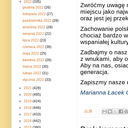
▼
2022
(335)
Zwróćmy uwagę na
grudnia 2022
(26)
miejscu jako najw
listopada 2022
(27)
oraz jest jej prz
października 2022
(28)
września 2022
(28)
Zachowanie polski
sierpnia 2022
(22)
chociaż bardzo w
lipca 2022
(23)
wspaniałej kultury
czerwca 2022
(36)
Zadbajmy o nasz 
maja 2022
(25)
z wnukami, aby on
kwietnia 2022
(26)
Aby na nas, osiad
marca 2022
(30)
generacja.
lutego 2022
(31)
stycznia 2022
(33)
Zapiszmy nasze d
►
2021
(428)
Marianna Łacek
►
2020
(495)
►
2019
(424)
►
2018
(446)
.
21:38
►
2017
(433)
►
2016
(442)
►
2015
(380)