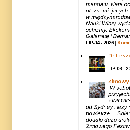
mandatu. Kara do
utożsamiających 
w międzynarodow
Nauki Wiary wyda
schizmy. Ekskomu
Galarretę i Bernar
LIP-04 - 2026 |
Komen
Dr Lesze
LIP-03 - 2
Zimowy 
W sobotę
przyjech
ZIMOWY 
od Sydney i leży 
powietrze.... Śni
dodało dużo uroku
Zimowego Festiwal