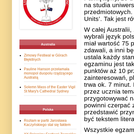
na studia uniwers
przedmiotowych. 
Units’. Tak jest 
W całej Australii
wybrali język po
miał wartość 75 
Australia
zdawali, a inni 
Zimowy Festiwal w Górach
ustala każdy sta
Błękitnych
egzaminu jest tak
Pauline Hanson przełamała
punktów aż 10 p
monopol duopolu rządzącego
zainteresowań, p
Australią
trwa ok. 7 minut
Solemn Mass of the Easter Vigil
przez ucznia tem
St Mary's Cathedral Sydney
przygotowywać n
powinni czerpać 
Polska
przedstawić przyn
być tekstem liter
Rozłam w partii Jarosława
Kaczyńskiego stał się faktem
Wszystkie egzam