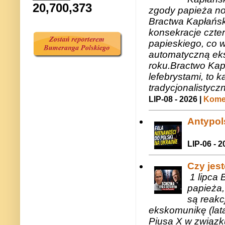
20,700,373
zgody papieża n
Bractwa Kapłańsk
konsekracje czte
papieskiego, co w
automatyczną eks
roku.Bractwo Ka
lefebrystami, to
tradycjonalistycz
LIP-08 - 2026 |
Komen
Antypols
LIP-06 - 2
Czy jes
1 lipca 
papieża,
są reakc
ekskomunikę (lat
Piusa X w związk