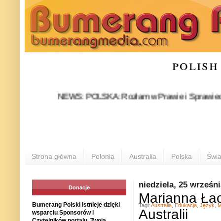
polish
NEWS: POLSKA: Rozłam w Prawie i Sprawiedliwości st
Strona główna
Polonia
Australia
Polska
Świa
niedziela, 25 wrześn
Donacje
Marianna Łac
Bumerang Polski istnieje dzięki
Tagi:
Australia
,
Edukacja
,
Język
,
M
Australii
wsparciu Sponsorów i
Czytelników portalu. Twoja