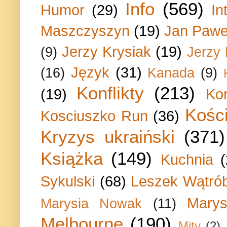
Info
(569)
Humor
(29)
In
Maszczyszyn
(19)
Jan Paweł
Jerzy Krysiak
(19)
(9)
Jerzy
Język
(31)
(16)
Kanada
(9)
Konflikty
(213)
(19)
Ko
Kości
Kosciuszko Run
(36)
Kryzys ukraiński
(371)
Książka
(149)
Kuchnia
Sykulski
(68)
Leszek Wątrób
Marys
Marysia Nowak
(11)
Melbourne
(190)
Mity
(2)