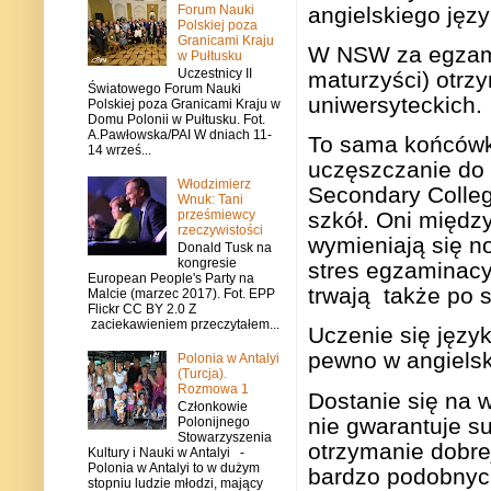
Forum Nauki
angielskiego jęz
Polskiej poza
Granicami Kraju
W NSW za egzami
w Pułtusku
Uczestnicy II
maturzyści) otrz
Światowego Forum Nauki
uniwersyteckich.
Polskiej poza Granicami Kraju w
Domu Polonii w Pułtusku. Fot.
A.Pawłowska/PAI W dniach 11-
To sama końcówka
14 wrześ...
uczęszczanie do 
Włodzimierz
Secondary Colleg
Wnuk: Tani
prześmiewcy
szkół. Oni międz
rzeczywistości
wymieniają się n
Donald Tusk na
kongresie
stres egzaminacyj
European People's Party na
trwają
także po 
Malcie (marzec 2017). Fot. EPP
Flickr CC BY 2.0 Z
zaciekawieniem przeczytałem...
Uczenie się języ
pewno w angiels
Polonia w Antalyi
(Turcja).
Rozmowa 1
Dostanie się na 
Członkowie
nie gwarantuje s
Polonijnego
Stowarzyszenia
otrzymanie dobrej
Kultury i Nauki w Antalyi -
Polonia w Antalyi to w dużym
bardzo podobnyc
stopniu ludzie młodzi, mający