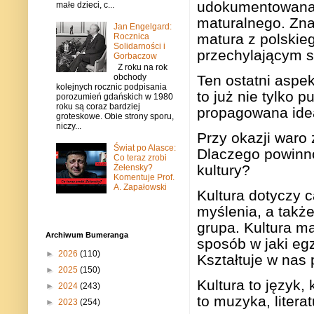
udokumentowana 
małe dzieci, c...
maturalnego. Zna
Jan Engelgard:
matura z polskie
Rocznica
Solidarności i
przechylającym s
Gorbaczow
Z roku na rok
Ten ostatni aspek
obchody
kolejnych rocznic podpisania
to już nie tylko 
porozumień gdańskich w 1980
roku są coraz bardziej
propagowana idea
groteskowe. Obie strony sporu,
niczy...
Przy okazji waro
Świat po Alasce:
Dlaczego powinn
Co teraz zrobi
kultury?
Żełensky?
Komentuje Prof.
A. Zapałowski
Kultura dotyczy 
myślenia, a takż
grupa. Kultura m
Archiwum Bumeranga
sposób w jaki eg
►
2026
(110)
Kształtuje w nas
►
2025
(150)
Kultura to język
►
2024
(243)
to muzyka, literat
►
2023
(254)