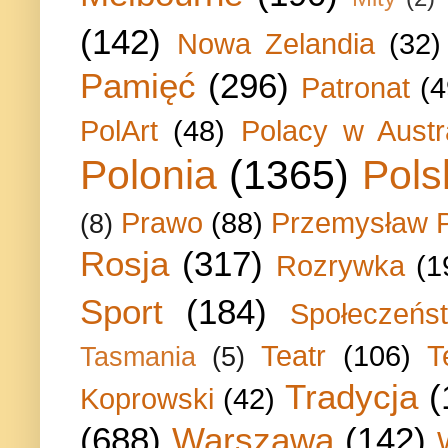
(142)
Nowa Zelandia
(32)
Pamięć
(296)
Patronat
(4
PolArt
(48)
Polacy w Austra
Polonia
(1365)
Pols
Prawo
(88)
Przemysław P
(8)
Rosja
(317)
Rozrywka
(1
Sport
(184)
Społeczeńs
Teatr
(106)
T
Tasmania
(5)
Tradycja
(
Koprowski
(42)
(688)
Warszawa
(142)