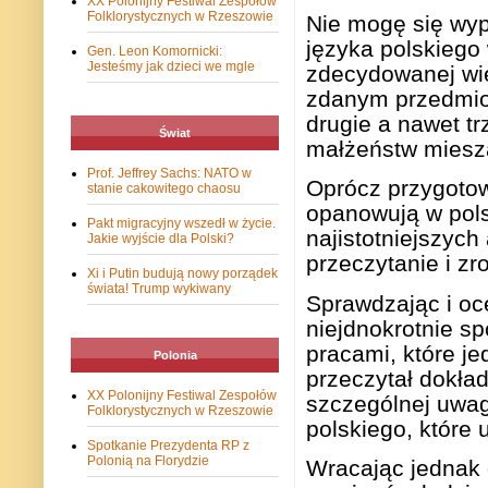
XX Polonijny Festiwal Zespołów
Folklorystycznych w Rzeszowie
Nie mogę się wyp
języka polskiego
Gen. Leon Komornicki:
Jesteśmy jak dzieci we mgle
zdecydowanej wię
zdanym przedmiot
drugie a nawet tr
Świat
małżeństw miesza
Prof. Jeffrey Sachs: NATO w
Oprócz przygotow
stanie cakowitego chaosu
opanowują w pols
Pakt migracyjny wszedł w życie.
najistotniejszyc
Jakie wyjście dla Polski?
przeczytanie i z
Xi i Putin budują nowy porządek
świata! Trump wykiwany
Sprawdzając i oce
niejdnokrotnie s
pracami, które j
Polonia
przeczytał dokła
XX Polonijny Festiwal Zespołów
szczególnej uwag
Folklorystycznych w Rzeszowie
polskiego, które 
Spotkanie Prezydenta RP z
Polonią na Florydzie
Wracając jednak 