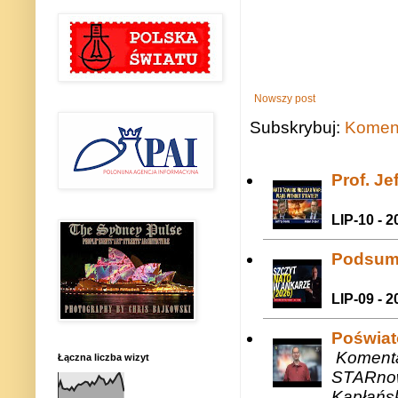
Nowszy post
Subskrybuj:
Koment
Prof. J
LIP-10 - 2
Podsum
LIP-09 - 2
Poświat
Komenta
Łączna liczba wizyt
STARnow
Kapłańsk