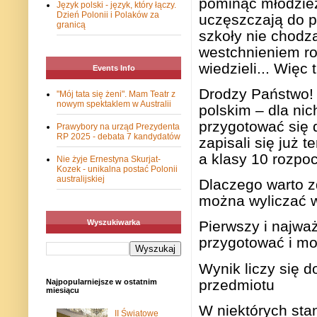
pominąć młodzieży
Język polski - język, który łączy.
Dzień Polonii i Polaków za
uczęszczają do po
granicą
szkoły nie chodz
westchnieniem ro
wiedzieli... Więc
Events Info
Drodzy Państwo! 
"Mój tata się żeni". Mam Teatr z
nowym spektaklem w Australii
polskim – dla nic
przygotować się 
Prawybory na urząd Prezydenta
RP 2025 - debata 7 kandydatów
zapisali się już 
a klasy 10 rozpoc
Nie żyje Ernestyna Skurjat-
Kozek - unikalna postać Polonii
australijskiej
Dlaczego warto z
można wyliczać w
Wyszukiwarka
Pierwszy i najwa
przygotować i mo
Wynik liczy się d
przedmiotu
Najpopularniejsze w ostatnim
miesiącu
W niektórych sta
II Światowe