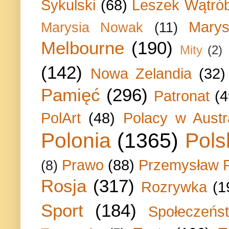
Sykulski
(68)
Leszek Wątrób
Marys
Marysia Nowak
(11)
Melbourne
(190)
Mity
(2)
(142)
Nowa Zelandia
(32)
Pamięć
(296)
Patronat
(4
PolArt
(48)
Polacy w Austra
Polonia
(1365)
Pols
Prawo
(88)
Przemysław P
(8)
Rosja
(317)
Rozrywka
(1
Sport
(184)
Społeczeńs