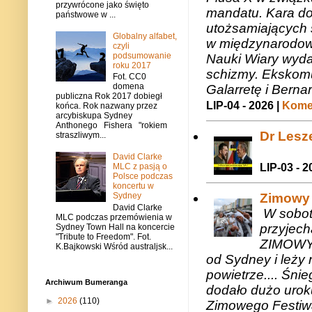
przywrócone jako święto
mandatu. Kara do
państwowe w ...
utożsamiających 
Globalny alfabet,
w międzynarodow
czyli
podsumowanie
Nauki Wiary wyda
roku 2017
schizmy. Ekskomu
Fot. CC0
domena
Galarretę i Bernar
publiczna Rok 2017 dobiegł
LIP-04 - 2026 |
Komen
końca. Rok nazwany przez
arcybiskupa Sydney
Anthonego Fishera "rokiem
Dr Lesze
straszliwym...
David Clarke
MLC z pasją o
LIP-03 - 2
Polsce podczas
koncertu w
Sydney
Zimowy 
David Clarke
W sobotę
MLC podczas przemówienia w
przyjech
Sydney Town Hall na koncercie
"Tribute to Freedom". Fot.
ZIMOWY 
K.Bajkowski Wśród australjsk...
od Sydney i leży 
powietrze.... Śni
Archiwum Bumeranga
dodało dużo uroku
►
2026
(110)
Zimowego Festiwal