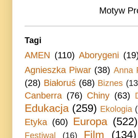
Motyw Pr
Tagi
AMEN
(110)
Aborygeni
(19
Agnieszka Piwar
(38)
Anna 
(28)
Białoruś
(68)
Biznes
(13
Canberra
(76)
Chiny
(63)
Edukacja
(259)
Ekologia
Europa
(522)
Etyka
(60)
Film
(134)
Festiwal
(16)