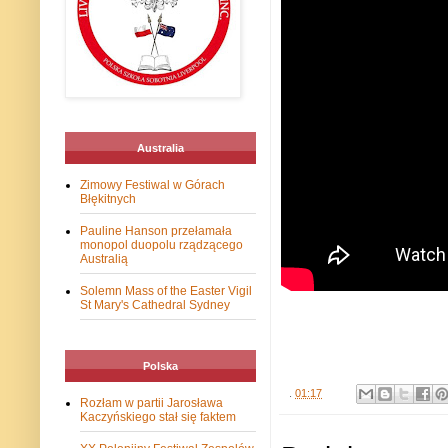
Australia
Zimowy Festiwal w Górach
Błękitnych
Pauline Hanson przełamała
monopol duopolu rządzącego
Australią
Solemn Mass of the Easter Vigil
St Mary's Cathedral Sydney
Polska
.
01:17
Rozłam w partii Jarosława
Kaczyńskiego stał się faktem