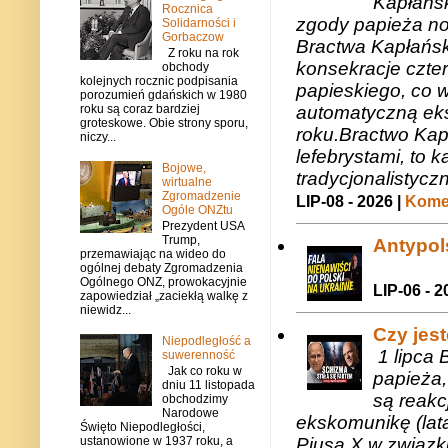
Kapłańsk
Rocznica
zgody papieża n
Solidarności i
Gorbaczow
Bractwa Kapłańsk
Z roku na rok
konsekracje czte
obchody
kolejnych rocznic podpisania
papieskiego, co w
porozumień gdańskich w 1980
roku są coraz bardziej
automatyczną eks
groteskowe. Obie strony sporu,
roku.Bractwo Ka
niczy...
lefebrystami, to
Bojowe,
tradycjonalistycz
wirtualne
Zgromadzenie
LIP-08 - 2026 |
Komen
Ogóle ONZtu
Prezydent USA
Trump,
Antypols
przemawiając na wideo do
ogólnej debaty Zgromadzenia
Ogólnego ONZ, prowokacyjnie
LIP-06 - 2
zapowiedział „zaciekłą walkę z
niewidz...
Czy jes
Niepodległość a
1 lipca 
suwerenność
Jak co roku w
papieża,
dniu 11 listopada
są reakc
obchodzimy
Narodowe
ekskomunikę (lat
Święto Niepodległości,
ustanowione w 1937 roku, a
Piusa X w związk