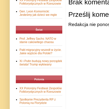
Brak komenta
XX Polonijny Festiwal Zespołów
Folklorystycznych w Rzeszowie
Gen. Leon Komornicki:
Prześlij kome
Jesteśmy jak dzieci we mgle
Redakcja nie ponos
Świat
Prof. Jeffrey Sachs: NATO w
stanie cakowitego chaosu
Pakt migracyjny wszedł w życie.
Jakie wyjście dla Polski?
Xi i Putin budują nowy porządek
świata! Trump wykiwany
Polonia
XX Polonijny Festiwal Zespołów
Folklorystycznych w Rzeszowie
Spotkanie Prezydenta RP z
Polonią na Florydzie