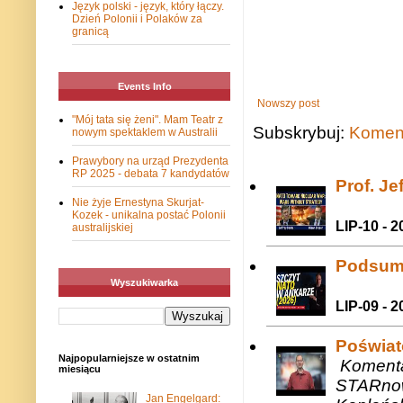
Język polski - język, który łączy.
Dzień Polonii i Polaków za
granicą
Events Info
Nowszy post
"Mój tata się żeni". Mam Teatr z
Subskrybuj:
Koment
nowym spektaklem w Australii
Prawybory na urząd Prezydenta
RP 2025 - debata 7 kandydatów
Prof. J
Nie żyje Ernestyna Skurjat-
Kozek - unikalna postać Polonii
LIP-10 - 2
australijskiej
Podsum
Wyszukiwarka
LIP-09 - 2
Poświat
Najpopularniejsze w ostatnim
Komenta
miesiącu
STARnow
Jan Engelgard: