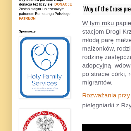
donacja też liczy się!
DONACJE
Way of the Cross pres
Zostań stałym lub czasowym
patronem Bumeranga Polskiego:
PATREON
W tym roku papie
stacjom Drogi Kr
Sponsorzy
młodą parę małże
małżonków, rodzi
rodzinę zastępcz
adopcyjną, wdow
po stracie córki,
migrantów.
Rozważania przy X
pielęgniarki z Rz