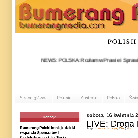
polish
NEWS: POLSKA: Rozłam w Prawie i Sprawiedliwości 
Strona główna
Polonia
Australia
Polska
Świa
sobota, 16 kwietnia 
Donacje
LIVE: Droga
Bumerang Polski istnieje dzięki
Tagi:
Kościół
,
Religia
,
Watykan
wsparciu Sponsorów i
Czytelników portalu. Twoja