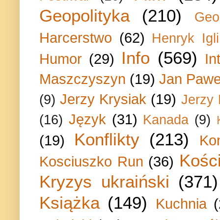
Geopolityka
(210)
Geo
Harcerstwo
(62)
Henryk Igli
Info
(569)
Humor
(29)
In
Maszczyszyn
(19)
Jan Paweł
Jerzy Krysiak
(19)
(9)
Jerzy
Język
(31)
(16)
Kanada
(9)
Konflikty
(213)
(19)
Ko
Kości
Kosciuszko Run
(36)
Kryzys ukraiński
(371)
Książka
(149)
Kuchnia