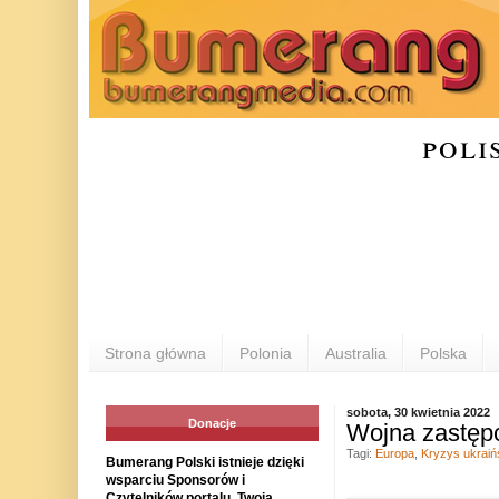
poli
Strona główna
Polonia
Australia
Polska
sobota, 30 kwietnia 2022
Donacje
Wojna zastępc
Tagi:
Europa
,
Kryzys ukraiń
Bumerang Polski istnieje dzięki
wsparciu Sponsorów i
Czytelników portalu. Twoja