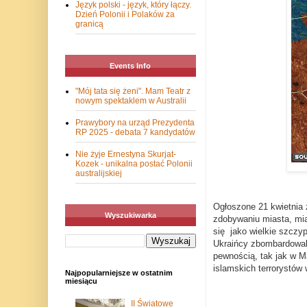
Język polski - język, który łączy.
Dzień Polonii i Polaków za
granicą
Events Info
"Mój tata się żeni". Mam Teatr z
nowym spektaklem w Australii
Prawybory na urząd Prezydenta
RP 2025 - debata 7 kandydatów
Nie żyje Ernestyna Skurjat-
Kozek - unikalna postać Polonii
australijskiej
Ogłoszone 21 kwietnia 
Wyszukiwarka
zdobywaniu miasta, mia
się jako wielkie szczy
Ukraińcy zbombardowali
pewnością, tak jak w M
islamskich terrorystów 
Najpopularniejsze w ostatnim
miesiącu
II Światowe