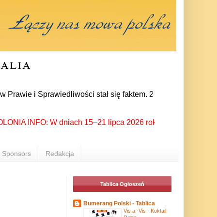
ralia
 Sprawiedliwości stał się faktem. 24 lipca prezes partii Jaro
A INFO: W dniach 15–21 lipca 2026 roku Rzeszów ponownie stał
Sponsors
Redakcja
Tablica Ogłoszeń
Bumerang Polski - Tablica
Vis a -Vis - Koktail