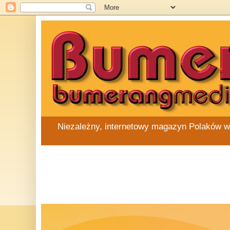
Niezależny, internetowy magazyn Polaków w Au