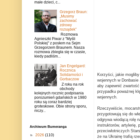
małe dzieci, c...
Grzegorz Braun:
„Musimy
zachować
zdrowy
rozsądek”
Rozmowa
Agnieszki Piwar z "Myśli
Polskiej" z posłem na Sejm
Grzegorzem Braunem. Nasza
rozmowa zbiegła się w czasie,
kiedy padliśm...
Jan Engelgard:
Rocznica
Korzyści, jakie moglib
Solidarności i
Gorbaczow
wojennych w Donbasie a
Z roku na rok
aby zapewnić zwartość
obchody
przypadku poważnej klę
kolejnych rocznic podpisania
wojennych.
porozumień gdańskich w 1980
roku są coraz bardziej
groteskowe. Obie strony sporu,
Rzeczywiście, mocarstwa
niczy...
przygotowują się do wle
odgrywa wiodącą rolę n
instruktorów, artyleri
Archiwum Bumeranga
przeciwlotniczych Star
►
2026
(110)
że na Ukrainę trafią rz