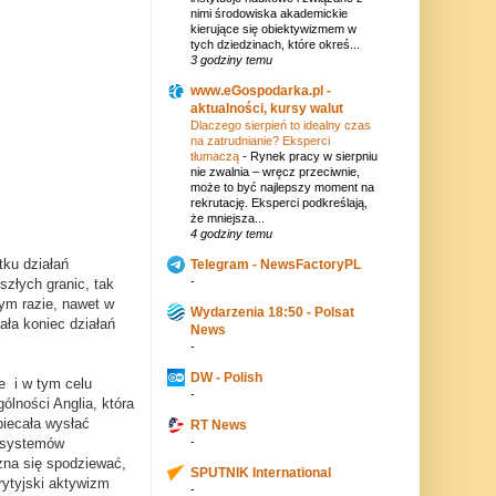
nimi środowiska akademickie
kierujące się obiektywizmem w
tych dziedzinach, które okreś...
3 godziny temu
www.eGospodarka.pl -
aktualności, kursy walut
Dlaczego sierpień to idealny czas
na zatrudnianie? Eksperci
tłumaczą
-
Rynek pracy w sierpniu
nie zwalnia – wręcz przeciwnie,
może to być najlepszy moment na
rekrutację. Eksperci podkreślają,
że mniejsza...
4 godziny temu
tku działań
Telegram - NewsFactoryPL
-
szłych granic, tak
ym razie, nawet w
Wydarzenia 18:50 - Polsat
ała koniec działań
News
-
DW - Polish
e i w tym celu
-
ólności Anglia, która
biecała wysłać
RT News
-
u systemów
żna się spodziewać,
SPUTNIK International
rytyjski aktywizm
-