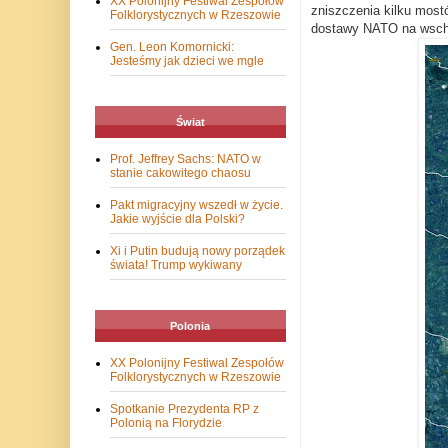
XX Polonijny Festiwal Zespołów
zniszczenia kilku most
Folklorystycznych w Rzeszowie
dostawy NATO na wsch
Gen. Leon Komornicki:
Jesteśmy jak dzieci we mgle
Świat
Prof. Jeffrey Sachs: NATO w
stanie cakowitego chaosu
Pakt migracyjny wszedł w życie.
Jakie wyjście dla Polski?
Xi i Putin budują nowy porządek
świata! Trump wykiwany
Polonia
XX Polonijny Festiwal Zespołów
Folklorystycznych w Rzeszowie
Spotkanie Prezydenta RP z
Polonią na Florydzie