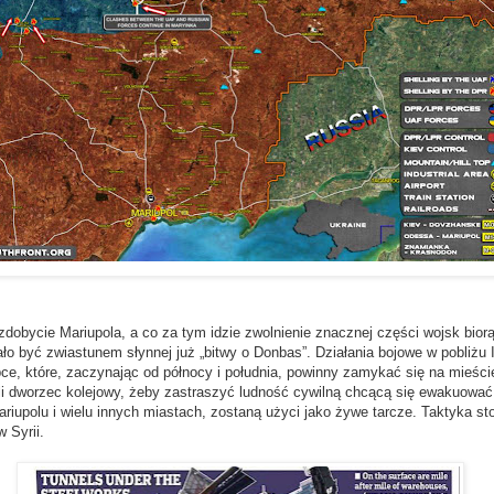
zdobycie Mariupola, a co za tym idzie zwolnienie znacznej części wojsk bior
ło być zwiastunem słynnej już „bitwy o Donbas”. Działania bojowe w pobliżu 
pce, które, zaczynając od północy i południa, powinny zamykać się na mieśc
 dworzec kolejowy, żeby zastraszyć ludność cywilną chcącą się ewakuować s
ariupolu i wielu innych miastach, zostaną użyci jako żywe tarcze. Taktyka s
w Syrii.