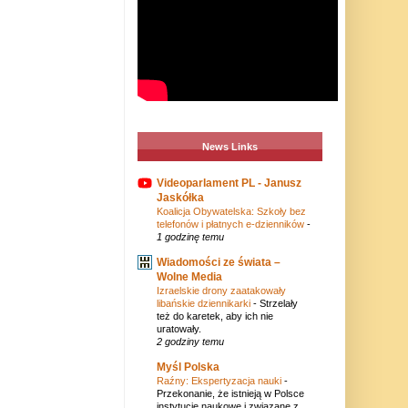
News Links
Videoparlament PL - Janusz
Jaskółka
Koalicja Obywatelska: Szkoły bez
telefonów i płatnych e-dzienników
-
1 godzinę temu
Wiadomości ze świata –
Wolne Media
Izraelskie drony zaatakowały
libańskie dziennikarki
-
Strzelały
też do karetek, aby ich nie
uratowały.
2 godziny temu
Myśl Polska
Raźny: Ekspertyzacja nauki
-
Przekonanie, że istnieją w Polsce
instytucje naukowe i związane z