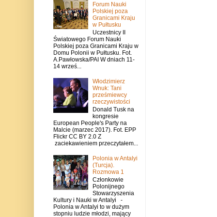
Forum Nauki
Polskiej poza
Granicami Kraju
w Pułtusku
Uczestnicy II
Światowego Forum Nauki
Polskiej poza Granicami Kraju w
Domu Polonii w Pułtusku. Fot.
A.Pawłowska/PAI W dniach 11-
14 wrześ...
Włodzimierz
Wnuk: Tani
prześmiewcy
rzeczywistości
Donald Tusk na
kongresie
European People's Party na
Malcie (marzec 2017). Fot. EPP
Flickr CC BY 2.0 Z
zaciekawieniem przeczytałem...
Polonia w Antalyi
(Turcja).
Rozmowa 1
Członkowie
Polonijnego
Stowarzyszenia
Kultury i Nauki w Antalyi -
Polonia w Antalyi to w dużym
stopniu ludzie młodzi, mający