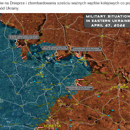
ów na Dnieprze i zbombardowania sześciu ważnych węzłów kolejowych co pra
ód Ukrainy.