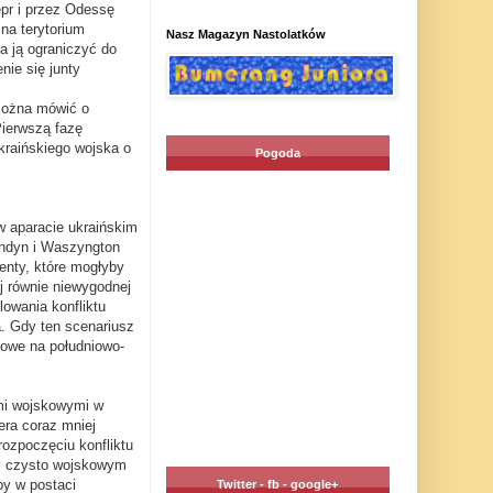
pr i przez Odessę
na terytorium
Nasz Magazyn Nastolatków
a ją ograniczyć do
nie się junty
 można mówić o
Pierwszą fazę
raińskiego wojska o
Pogoda
 w aparacie ukraińskim
ondyn i Waszyngton
menty, które mogłyby
j równie niewygodnej
lowania konfliktu
a. Gdy ten scenariusz
kowe na południowo-
ami wojskowymi w
era coraz mniej
ozpoczęciu konfliktu
zy czysto wojskowym
py w postaci
Twitter - fb - google+