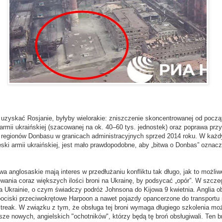
y uzyskać Rosjanie, byłyby wielorakie: zniszczenie skoncentrowanej od począ
rmii ukraińskiej (szacowanej na ok. 40–60 tys. jednostek) oraz poprawa przy
 regionów Donbasu w granicach administracyjnych sprzed 2014 roku. W każd
ski armii ukraińskiej, jest mało prawdopodobne, aby „bitwa o Donbas” oznacz
 anglosaskie mają interes w przedłużaniu konfliktu tak długo, jak to możliw
wania coraz większych ilości broni na Ukrainę, by podsycać „opór”. W szczeg
a Ukrainie, o czym świadczy podróż Johnsona do Kijowa 9 kwietnia. Anglia o
ę, pociski przeciwokrętowe Harpoon a nawet pojazdy opancerzone do transport
streak. W związku z tym, że obsługa tej broni wymaga długiego szkolenia mo
esze nowych, angielskich "ochotników", którzy będą tę broń obsługiwali. Ten b