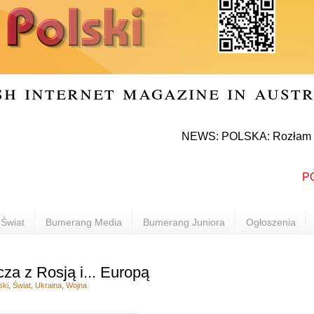
sh internet magazine in aust
NEWS: POLSKA: Rozłam w Prawie i
POLONI
Świat
Bumerang Media
Bumerang Juniora
Ogłoszenia
za z Rosją i... Europą
ski
,
Świat
,
Ukraina
,
Wojna