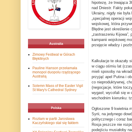
hipotezę, że trwająca 
nad Dniestr. Fakty pok
Ukrainy, nigdy nie była
„specjalnej operacji woj
wojskowej, która przyw
Błędne jest określenie 
„zastraszeniu Kijowa”, 
kampanii wojskowej mo
Australia
przejęcie władzy i pozb
Zimowy Festiwal w Górach
Błękitnych
Kalkulacje te okazały s
w ciągu ośmiu lat (cza
Pauline Hanson przełamała
mieli sposoby na wkrada
monopol duopolu rządzącego
Australią
przyjąć apel Putina i o
co nieproduktywnej, cho
Solemn Mass of the Easter Vigil
(negocjacje, które tocz
St Mary's Cathedral Sydney
wygasł, wycofali się w 
wschodnim kierunku: tzw
Polska
Ogłoszone 9 kwietnia m
Syrii, na jedynego dow
Rozłam w partii Jarosława
politycznego i coraz b
Kaczyńskiego stał się faktem
Rosja jeszcze nie rozp
podejściu musiałoby na