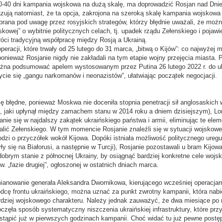
30-40 dni kampania wojskowa na dużą skalę, ma doprowadzić Rosjan nad Dnie
azują natomiast, że ta opcja, zakrojona na szeroką skalę kampania wojskowa 
 brana pod uwagę przez rosyjskich strategów, którzy błędnie uważali, że możn
skowej” o wybitnie politycznych celach, tj. upadek rządu Zełenskiego i pojawie
róci tradycyjną współpracę między Rosją a Ukrainą.
operacji, które trwały od 25 lutego do 31 marca, „bitwą o Kijów”: co najwyżej
ponieważ Rosjanie nigdy nie zakładali na tym etapie wojny przejęcia miasta. 
żna podsumować apelem wystosowanym przez Putina 26 lutego 2022 r. do uk
ycie się „gangu narkomanów i neonazistów”, ułatwiając początek negocjacji.
ię błędne, ponieważ Moskwa nie doceniła stopnia penetracji sił anglosaskich
s, jaki upłynął między zamachem stanu w 2014 roku a dniem dzisiejszym), L
nie się w najdalszy zakątek ukraińskiego państwa i armii, eliminując te ele
balić Zełenskiego. W tym momencie Rosjanie znaleźli się w sytuacji wojskowe
dzi o przyczółek wokół Kijowa. Dopóki istniała możliwość politycznego uregu
yły się na Białorusi, a następnie w Turcji), Rosjanie pozostawali u bram Kijow
dobrym stanie z północnej Ukrainy, by osiągnąć bardziej konkretne cele wojs
. „fazie drugiej”, ogłoszonej w ostatnich dniach marca.
ianowanie generała Aleksandra Dwornikowa, kierującego wcześniej operacj
ódcę frontu ukraińskiego, można uznać za punkt zwrotny kampanii, która nabi
ardziej wojskowego charakteru. Należy jednak zauważyć, że dwa miesiące po r
oczęła sposób systematyczny niszczenia ukraińskiej infrastruktury, które pr
stąpić już w pierwszych godzinach kampanii. Choć widać tu już pewne postę