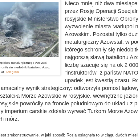
Nieco mniej niż dwa miesiące
przez Rosję Operacji Specjaln
rosyjskie Ministerstwo Obrony
wyzwolenie miasta Mariupol
Azowskim. Pozostał tylko du
metalurgiczny Azowstal, w p
którego schroniły się niedobit
najgorszą sławą batalionu Az
leksu metalurgicznego Azovstal
liczbę szacuje się na ok 2 000
roniły się niedobitki batalionu Azov.
"instruktorów" z państw NATO
Fot.
Telegram
upadek jest kwestią czasu. R
namacalny wynik strategiczny: odtworzyła pomost lądo
ształciła Morze Azowskie w rosyjskie, wewnętrzne jezior
osyjskie powróciły na froncie południowym do układu z p
edy imperium carskie zdołało wyrwać Turkom Morze Azows
ch mórz.
jest zrekonstruowanie, w jaki sposób Rosja osiągnęła to w ciągu dwóch mies