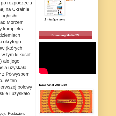
Retro
-
 po rozpoczęciu
ej na Ukrainie
 ogłosiło
2 miesiące temu
 nad Morzem
ży kompleks
odziemiach
Bumerang Media TV
ki okrytego
ow (których
 w tym kilkuset
) ale jego
osja uzyskała
wy z Półwyspem
o. W ten
Nasz kanał you tube
ierwszej połowy
kie i uzyskało
ięcy. Postawiono