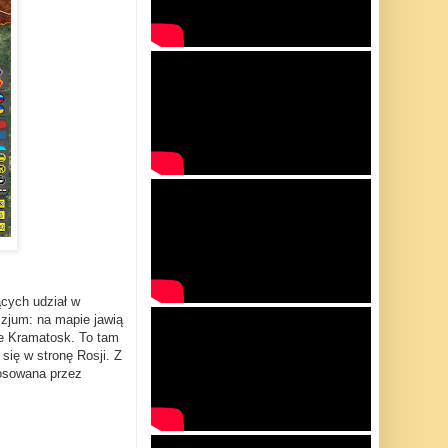
ących udział w
Izjum: na mapie jawią
ie Kramatosk. To tam
ię w stronę Rosji. Z
tosowana przez