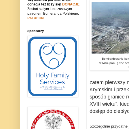
donacja też liczy się!
DONACJE
Zostań stałym lub czasowym
patronem Bumeranga Polskiego:
PATREON
Sponsorzy
Bombardowanie komp
w Mariupolu, gdzie sch
zatem pierwszy 
Krymskim i przek
sposób granice r
XVIII wieku”, ki
dostęp do ciepły
Szczególnie przydatne 