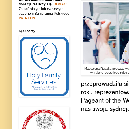
donacja też liczy się!
DONACJE
Zostań stałym lub czasowym
patronem Bumeranga Polskiego:
PATREON
Sponsorzy
Magdalena Rudzka podczas wyw
w trakcie ostatniego rejsu
przeprowadziła s
roku reprezentow
Pageant of the Wo
nas swoją sydnej