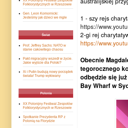
australijskiej prz
XX Polonijny Festiwal Zespołów
Folklorystycznych w Rzeszowie
Gen. Leon Komornicki:
1 - szy rejs char
Jesteśmy jak dzieci we mgle
https://www.yout
2-gi rej charytat
Świat
https://www.you
Prof. Jeffrey Sachs: NATO w
stanie cakowitego chaosu
Obecnie Magdale
Pakt migracyjny wszedł w życie.
Jakie wyjście dla Polski?
tegorocznego ko
Xi i Putin budują nowy porządek
odbędzie się ju
świata! Trump wykiwany
Bay Wharf w Sy
Polonia
XX Polonijny Festiwal Zespołów
Folklorystycznych w Rzeszowie
Spotkanie Prezydenta RP z
Polonią na Florydzie