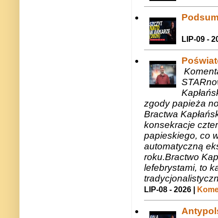
Podsum
LIP-09 - 2
Poświat
Komenta
STARnow
Kapłańsk
zgody papieża n
Bractwa Kapłańsk
konsekracje czte
papieskiego, co w
automatyczną eks
roku.Bractwo Ka
lefebrystami, to
tradycjonalistycz
LIP-08 - 2026 |
Komen
Antypols