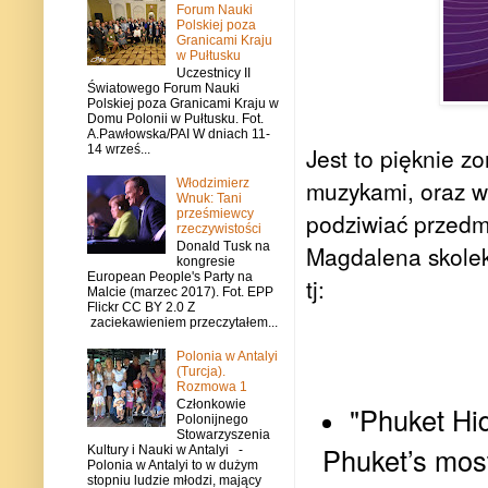
Forum Nauki
Polskiej poza
Granicami Kraju
w Pułtusku
Uczestnicy II
Światowego Forum Nauki
Polskiej poza Granicami Kraju w
Domu Polonii w Pułtusku. Fot.
A.Pawłowska/PAI W dniach 11-
14 wrześ...
Jest to pięknie 
muzykami, oraz w
Włodzimierz
Wnuk: Tani
prześmiewcy
podziwiać przed
rzeczywistości
Donald Tusk na
Magdalena skolek
kongresie
European People's Party na
tj:
Malcie (marzec 2017). Fot. EPP
Flickr CC BY 2.0 Z
zaciekawieniem przeczytałem...
Polonia w Antalyi
(Turcja).
Rozmowa 1
Członkowie
"Phuket Hid
Polonijnego
Stowarzyszenia
Phuket’s most
Kultury i Nauki w Antalyi -
Polonia w Antalyi to w dużym
stopniu ludzie młodzi, mający