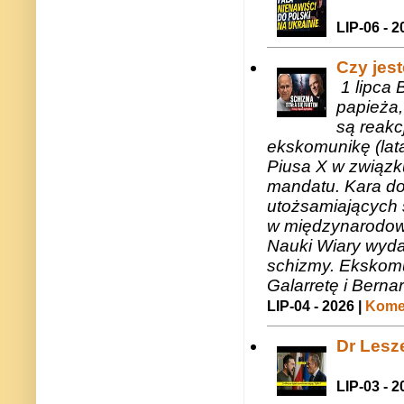
LIP-06 - 2
Czy jes
1 lipca 
papieża,
są reakc
ekskomunikę (lat
Piusa X w związk
mandatu. Kara do
utożsamiających 
w międzynarodow
Nauki Wiary wyda
schizmy. Ekskomu
Galarretę i Bernar
LIP-04 - 2026 |
Komen
Dr Lesze
LIP-03 - 2