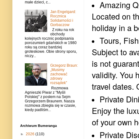
Amazing Qu
małe dzieci, c...
Jan Engelgard:
Located on th
Rocznica
Solidarności i
holiday in a b
Gorbaczow
Z roku na rok
obchody
Tours, Fishi
kolejnych rocznic podpisania
porozumień gdańskich w 1980
roku są coraz bardziej
Subject to av
groteskowe. Obie strony sporu,
niczy...
is not guaran
Grzegorz Braun:
„Musimy
validity. You
zachować
zdrowy
rozsądek”
travel dates.
Rozmowa
Agnieszki Piwar z "Myśli
Private Din
Polskiej" z posłem na Sejm
Grzegorzem Braunem. Nasza
rozmowa zbiegła się w czasie,
Enjoy the lux
kiedy padliśm...
of your own 
Archiwum Bumeranga
Private Di
►
2026
(110)