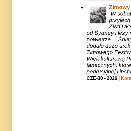
Zimowy 
W sobotę
przyjech
ZIMOWY 
od Sydney i leży 
powietrze.... Śni
dodało dużo uroku
Zimowego Festiwal
Wielokulturową P
tanecznych, któr
perkusyjnej i in
CZE-30 - 2026 |
Kome