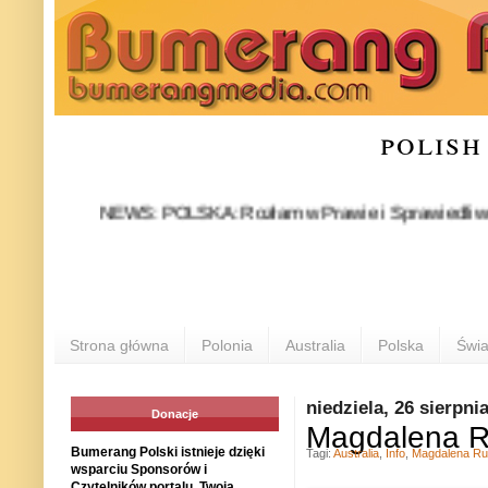
polish
NEWS: POLSKA: Rozłam w Prawie i Sprawiedliwości stał 
PO
Strona główna
Polonia
Australia
Polska
Świa
niedziela, 26 sierpni
Donacje
Magdalena R
Bumerang Polski istnieje dzięki
Tagi:
Australia
,
Info
,
Magdalena R
wsparciu Sponsorów i
Czytelników portalu. Twoja