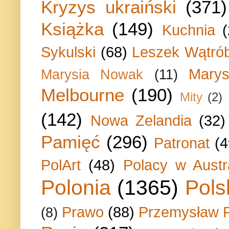
Kryzys ukraiński
(371)
Książka
(149)
Kuchnia
Sykulski
(68)
Leszek Wątrób
Marys
Marysia Nowak
(11)
Melbourne
(190)
Mity
(2)
(142)
Nowa Zelandia
(32)
Pamięć
(296)
Patronat
(4
PolArt
(48)
Polacy w Austra
Polonia
(1365)
Pols
Prawo
(88)
Przemysław P
(8)