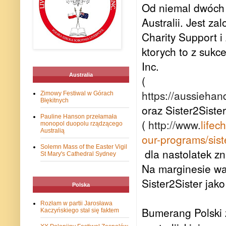
Od niemal dwóch 
Australii. Jest z
Charity Support i
ktorych to z suk
Inc.
Australia
(
https://aussiehan
Zimowy Festiwal w Górach
Błękitnych
oraz Sister2Siste
Pauline Hanson przełamała
(
http://www.
lifec
monopol duopolu rządzącego
Australią
our-programs/siste
Solemn Mass of the Easter Vigil
dla nastolatek zn
St Mary's Cathedral Sydney
Na marginesie wa
Sister2Sister jak
Polska
Rozłam w partii Jarosława
Bumerang Polski 
Kaczyńskiego stał się faktem