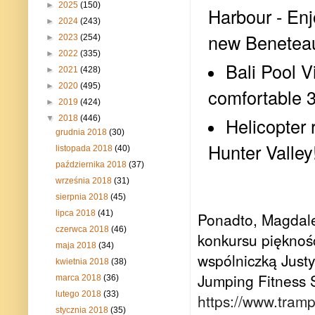
►
2025
(150)
Harbour - Enj
►
2024
(243)
new Beneteau
►
2023
(254)
►
2022
(335)
Bali Pool V
►
2021
(428)
►
2020
(495)
comfortable 3
►
2019
(424)
▼
2018
(446)
Helicopter 
grudnia 2018
(30)
Hunter Valley
listopada 2018
(40)
października 2018
(37)
września 2018
(31)
sierpnia 2018
(45)
lipca 2018
(41)
Ponadto, Magdale
czerwca 2018
(46)
konkursu pięknośc
maja 2018
(34)
wspólniczką Justy
kwietnia 2018
(38)
Jumping Fitness 
marca 2018
(36)
lutego 2018
(33)
https://www.tramp
stycznia 2018
(35)