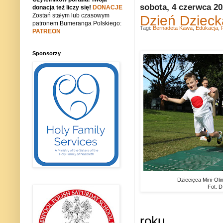
sobota, 4 czerwca 2
donacja też liczy się!
DONACJE
Zostań stałym lub czasowym
Dzień Dzieck
patronem Bumeranga Polskiego:
Tagi:
Bernadeta Kawa
,
Edukacja
,
PATREON
Sponsorzy
Dziecięca Mini-Ol
Fot. D
roku.