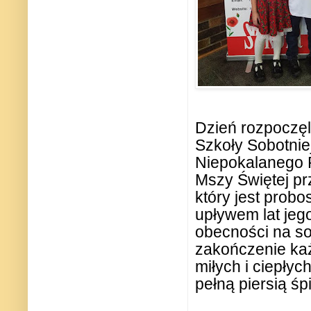
Dzień rozpoczęl
Szkoły Sobotni
Niepokalanego P
Mszy Świętej pr
który jest probos
upływem lat jego
obecności na so
zakończenie ka
miłych i ciepły
pełną piersią śp