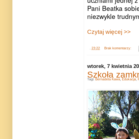
uczniami jednej z 
Pani Beatka sobi
niezwykle trudnym
Czytaj więcej >>
.
23:22
Brak komentarzy:
wtorek, 7 kwietnia 2
Szkoła zamkn
Tagi:
Bernadeta Kawa
,
Edukacja
,