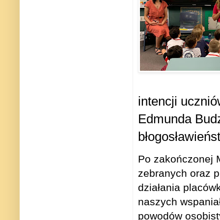
intencji uczni
Edmunda Budzi
błogosławieńst
Po zakończonej M
zebranych oraz p
działania placów
naszych wspaniał
powodów osobisty