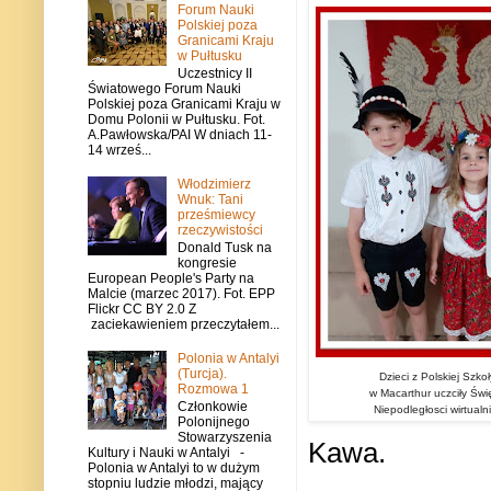
Forum Nauki
Polskiej poza
Granicami Kraju
w Pułtusku
Uczestnicy II
Światowego Forum Nauki
Polskiej poza Granicami Kraju w
Domu Polonii w Pułtusku. Fot.
A.Pawłowska/PAI W dniach 11-
14 wrześ...
Włodzimierz
Wnuk: Tani
prześmiewcy
rzeczywistości
Donald Tusk na
kongresie
European People's Party na
Malcie (marzec 2017). Fot. EPP
Flickr CC BY 2.0 Z
zaciekawieniem przeczytałem...
Polonia w Antalyi
(Turcja).
Dzieci z Polskiej Szkoł
Rozmowa 1
w Macarthur uczciły Świ
Członkowie
Niepodległosci wirtualni
Polonijnego
Stowarzyszenia
Kawa.
Kultury i Nauki w Antalyi -
Polonia w Antalyi to w dużym
stopniu ludzie młodzi, mający