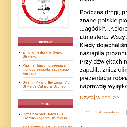
Podczas drogi, p
znane polskie pio
„Jagódki”, „Kolor
atmosfera. Wszy
Australia
Kiedy dojechaliśm
nastąpiła prezent
Zimowy Festiwal w Górach
Błękitnych
Przy dźwiękach m
Pauline Hanson przełamała
zapaliła znicz ol
monopol duopolu rządzącego
Australią
prezentacja robił
Solemn Mass of the Easter Vigil
naprawdę wyjątk
St Mary's Cathedral Sydney
Czytaj więcej >>
Polska
.
07:43
Brak komentarzy:
Rozłam w partii Jarosława
Kaczyńskiego stał się faktem