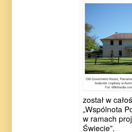
Old Goverment House, Parramat
budynek rządowy w Austra
Fot. Wikimedia c
został w cało
„Wspólnota Po
w ramach proj
Świecie”.