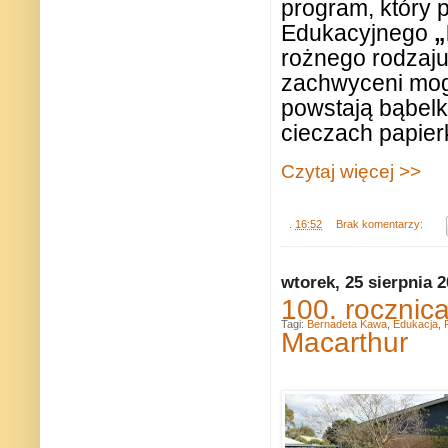
program, który 
Edukacyjnego
„
rożnego rodzaju
zachwyceni mog
powstają bąbelk
cieczach papierk
Czytaj więcej >>
.
16:52
Brak komentarzy:
wtorek, 25 sierpnia 
100. rocznic
Tagi:
Bernadeta Kawa
,
Edukacja
,
Macarthur