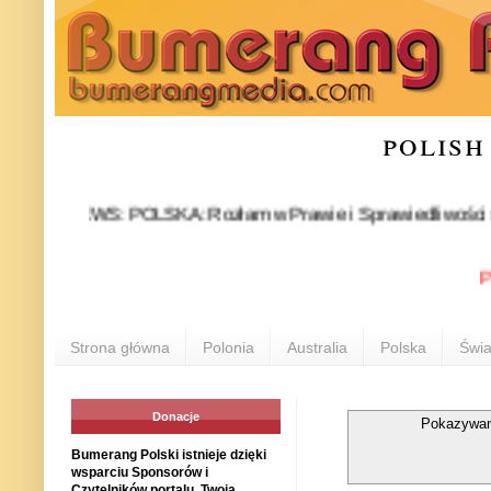
polish
NEWS: POLSKA: Rozłam w Prawie i Sprawiedliwości stał się fa
POLON
Strona główna
Polonia
Australia
Polska
Świa
Donacje
Pokazywan
Bumerang Polski istnieje dzięki
wsparciu Sponsorów i
Czytelników portalu. Twoja