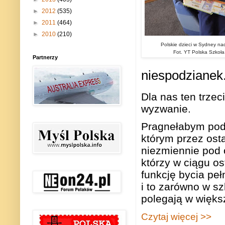
►
2012
(535)
►
2011
(464)
►
2010
(210)
Polskie dzieci w Sydney na
Fot. YT Polska Szkoła
Partnerzy
niespodzianek
Dla nas ten trzec
wyzwanie.
Pragnełabym podz
którym przez ost
niezmiennie pod
którzy w ciągu os
funkcję bycia pe
i to zarówno w szk
polegają w więks
Czytaj więcej >>