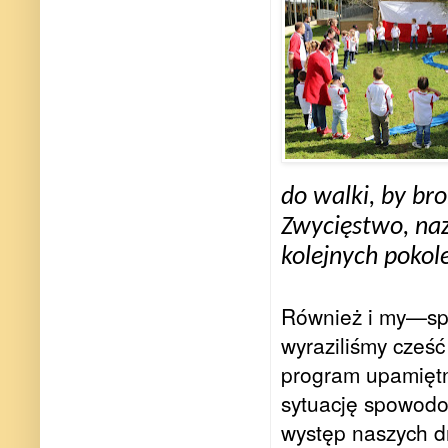
do walki, by br
Zwycięstwo, na
kolejnych pokol
Również i my—spo
wyraziliśmy cześć
program upamiętni
sytuację spowodo
występ naszych d