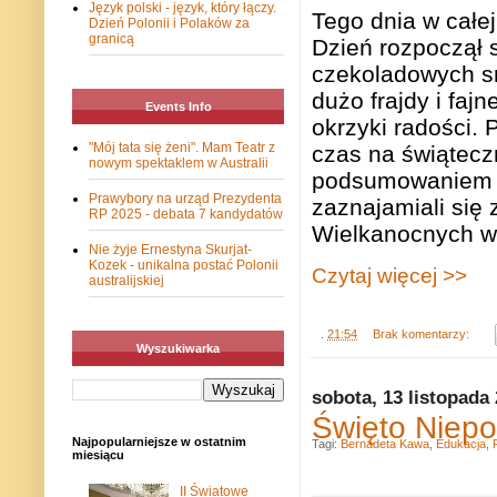
Język polski - język, który łączy.
Tego dnia w całe
Dzień Polonii i Polaków za
granicą
Dzień rozpoczął 
czekoladowych s
dużo frajdy i faj
Events Info
okrzyki radości.
"Mój tata się żeni". Mam Teatr z
czas na świątecz
nowym spektaklem w Australii
podsumowaniem os
Prawybory na urząd Prezydenta
zaznajamiali się
RP 2025 - debata 7 kandydatów
Wielkanocnych w
Nie żyje Ernestyna Skurjat-
Kozek - unikalna postać Polonii
Czytaj więcej >>
australijskiej
.
21:54
Brak komentarzy:
Wyszukiwarka
sobota, 13 listopada
Święto Niepo
Najpopularniejsze w ostatnim
Tagi:
Bernadeta Kawa
,
Edukacja
,
miesiącu
II Światowe