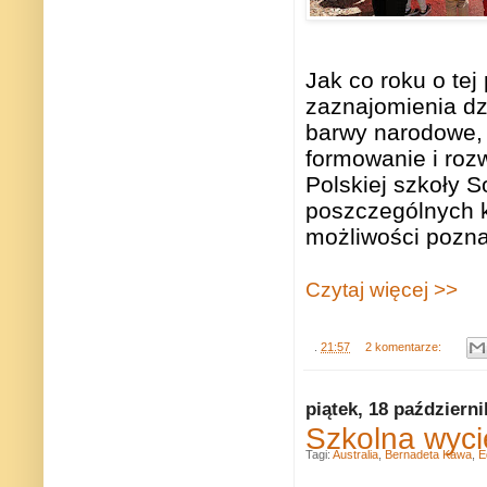
Jak co roku o te
zaznajomienia dz
barwy narodowe, 
formowanie i roz
Polskiej szkoły 
poszczególnych 
możliwości pozn
Czytaj więcej >>
.
21:57
2 komentarze:
piątek, 18 październ
Szkolna wyci
Tagi:
Australia
,
Bernadeta Kawa
,
E