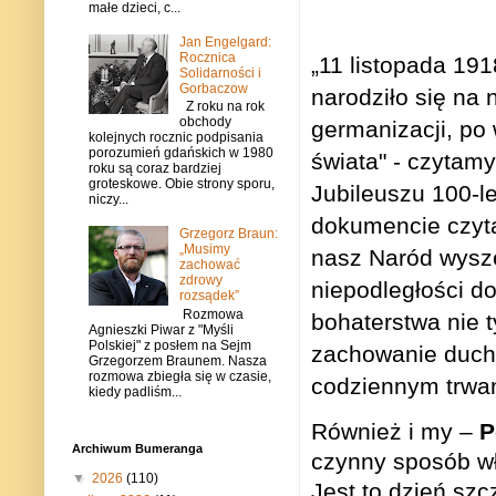
małe dzieci, c...
Jan Engelgard:
Rocznica
„11 listopada 191
Solidarności i
Gorbaczow
narodziło się na n
Z roku na rok
obchody
germanizacji, po
kolejnych rocznic podpisania
porozumień gdańskich w 1980
świata" - czytam
roku są coraz bardziej
groteskowe. Obie strony sporu,
Jubileuszu 100-l
niczy...
dokumencie czytam
Grzegorz Braun:
„Musimy
nasz Naród wysze
zachować
zdrowy
niepodległości d
rozsądek”
Rozmowa
bohaterstwa nie 
Agnieszki Piwar z "Myśli
Polskiej" z posłem na Sejm
zachowanie ducho
Grzegorzem Braunem. Nasza
rozmowa zbiegła się w czasie,
codziennym trwan
kiedy padliśm...
Również i my –
P
Archiwum Bumeranga
czynny sposób wł
▼
2026
(110)
Jest to dzień szc