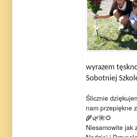
wyrazem tęsknot
Sobotniej Szkol
Ślicznie dzìękuj
nam przepiękne z
🌾🌿🌺🌻
Niesamowite jak z
Nadziei i Przynale