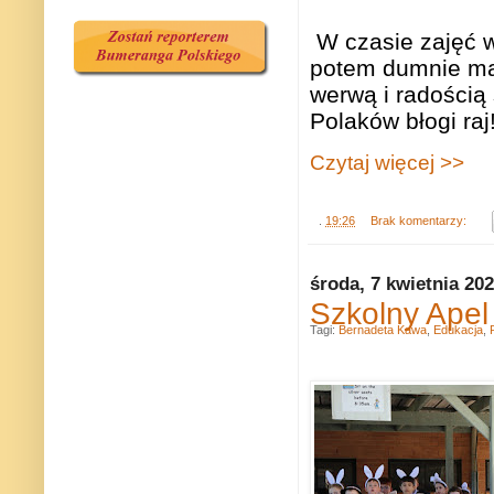
W czasie zajęć w
potem dumnie mac
werwą i radością
Polaków błogi raj!
Czytaj więcej >>
.
19:26
Brak komentarzy:
środa, 7 kwietnia 20
Szkolny Apel
Tagi:
Bernadeta Kawa
,
Edukacja
,