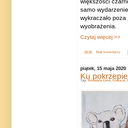
większości czarn
samo wydarzenie 
wykraczało poza j
wyobrażenia.
Czytaj więcej >>
.
09:06
Brak komentarzy:
piątek, 15 maja 2020
Ku pokrzepie
Tagi:
Bernadeta Kawa
,
Edukacja
,