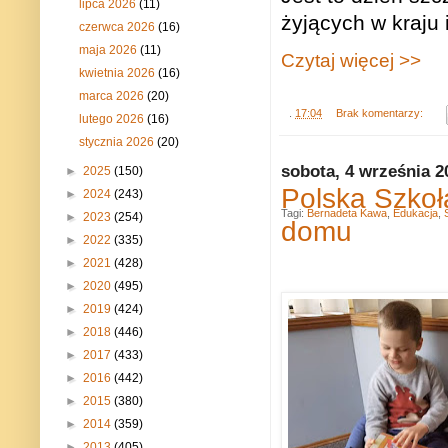
lipca 2026
(11)
żyjących w kraju 
czerwca 2026
(16)
maja 2026
(11)
Czytaj więcej >>
kwietnia 2026
(16)
marca 2026
(20)
.
17:04
Brak komentarzy:
lutego 2026
(16)
stycznia 2026
(20)
sobota, 4 września 2
►
2025
(150)
Polska Szkoł
►
2024
(243)
Tagi:
Bernadeta Kawa
,
Edukacja
,
►
2023
(254)
domu
►
2022
(335)
►
2021
(428)
►
2020
(495)
►
2019
(424)
►
2018
(446)
►
2017
(433)
►
2016
(442)
►
2015
(380)
►
2014
(359)
►
2013
(405)