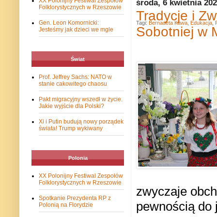
XX Polonijny Festiwal Zespołów
środa, 6 kwietnia 20
Folklorystycznych w Rzeszowie
Tradycje i Z
Gen. Leon Komornicki:
Tagi:
Bernadeta Kawa
,
Edukacja
,
Sobotniej w 
Jesteśmy jak dzieci we mgle
Świat
Prof. Jeffrey Sachs: NATO w
stanie cakowitego chaosu
Pakt migracyjny wszedł w życie.
Jakie wyjście dla Polski?
Xi i Putin budują nowy porządek
świata! Trump wykiwany
Polonia
XX Polonijny Festiwal Zespołów
Folklorystycznych w Rzeszowie
zwyczaje obch
Spotkanie Prezydenta RP z
pewnością do 
Polonią na Florydzie