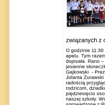
związanych z 
O godzinie 11:30
apelu. Tym razem
dopisała. Rano – 
jesienne słonecz
Gajkowski - Prez
Jolanta Żurawski 
radością przygląd
rodzicom, dziadko
piędziesięcio oso
naszej szkoły. W
sprowadzone z Po