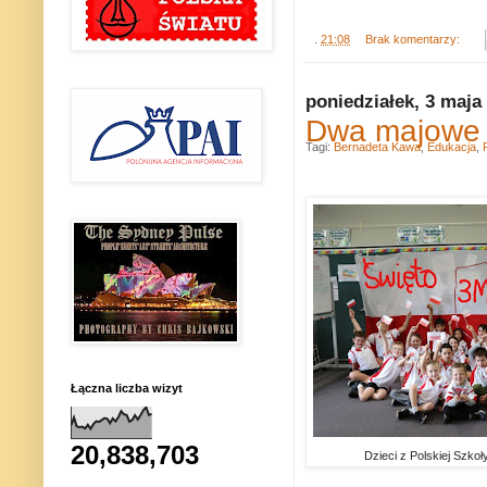
.
21:08
Brak komentarzy:
poniedziałek, 3 maja
Dwa majowe ś
Tagi:
Bernadeta Kawa
,
Edukacja
,
Łączna liczba wizyt
20,838,703
Dzieci z Polskiej Szkoł