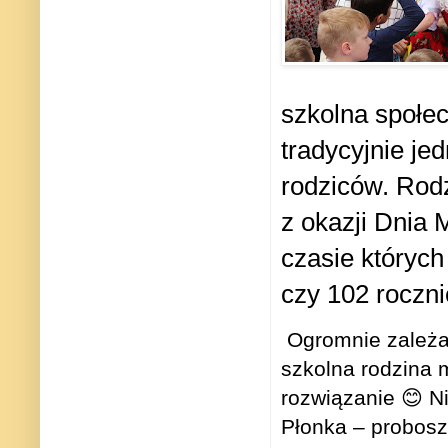
szkolna społec
tradycyjnie je
rodziców. Rodz
z okazji Dnia 
czasie których
czy 102 roczni
Ogromnie zależał
szkolna rodzina m
rozwiązanie 😊 N
Płonka – probosz