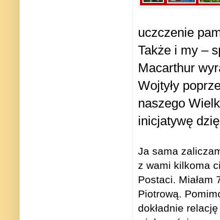
uczczenie pam
Także i my – s
Macarthur wyr
Wojtyły poprz
naszego Wielki
inicjatywę dzi
Ja sama zaliczam 
z wami kilkoma c
Postaci. Miałam 7
Piotrową. Pomim
dokładnie relację