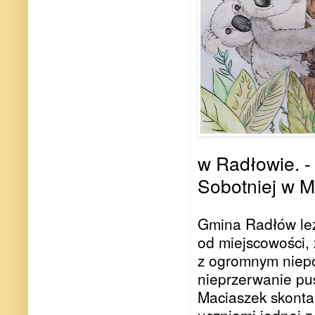
w Radłowie. - 
Sobotniej w M
Gmina Radłów leż
od miejscowości, 
z ogromnym niepok
nieprzerwanie pus
Maciaszek skonta