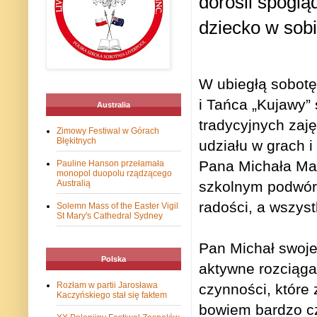
dorośli spoglą
dziecko w sobie
W ubiegłą sobotę
i Tańca „Kujawy”
Australia
tradycyjnych zaję
Zimowy Festiwal w Górach
Błękitnych
udziału w grach 
Pana Michała Mac
Pauline Hanson przełamała
monopol duopolu rządzącego
Australią
szkolnym podwórk
radości, a wszys
Solemn Mass of the Easter Vigil
St Mary's Cathedral Sydney
Pan Michał swoje
Polska
aktywne rozciągan
Rozłam w partii Jarosława
czynności, które 
Kaczyńskiego stał się faktem
bowiem bardzo cz