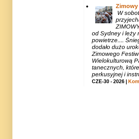
Zimowy 
W sobotę
przyjech
ZIMOWY 
od Sydney i leży 
powietrze.... Śni
dodało dużo uroku
Zimowego Festiwal
Wielokulturową P
tanecznych, któr
perkusyjnej i in
CZE-30 - 2026 |
Kome