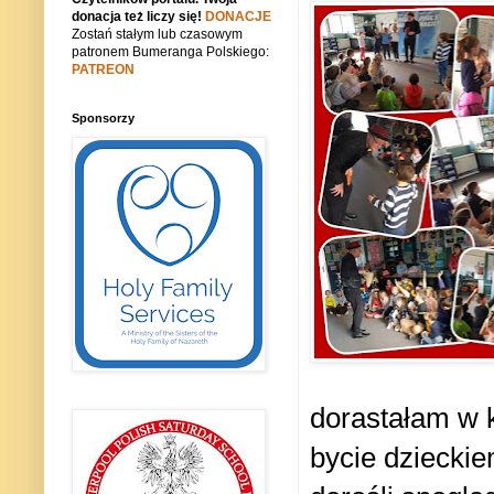
donacja też liczy się!
DONACJE
Zostań stałym lub czasowym
patronem Bumeranga Polskiego:
PATREON
Sponsorzy
dorastałam w 
bycie dzieckie