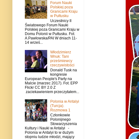
Forum Nauki
Polskiej poza
Granicami Kraju
w Pułtusku
Uczestnicy II
Światowego Forum Nauki
Polskiej poza Granicami Kraju w
Domu Polonii w Pułtusku. Fot.
A.Pawłowska/PAI W dniach 11-
14 wrześ...
Włodzimierz
Wnuk: Tani
prześmiewcy
rzeczywistości
Donald Tusk na
kongresie
European People's Party na
Malcie (marzec 2017). Fot. EPP
Flickr CC BY 2.0 Z
zaciekawieniem przeczytałem...
Polonia w Antalyi
(Turcja).
Rozmowa 1
Członkowie
Polonijnego
Stowarzyszenia
Kultury i Nauki w Antalyi -
Polonia w Antalyi to w dużym
stopniu ludzie młodzi, mający