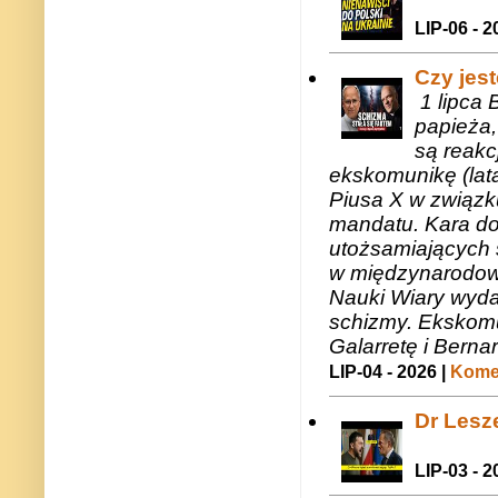
LIP-06 - 2
Czy jes
1 lipca 
papieża,
są reakc
ekskomunikę (lat
Piusa X w związk
mandatu. Kara do
utożsamiających 
w międzynarodow
Nauki Wiary wyda
schizmy. Ekskomu
Galarretę i Bernar
LIP-04 - 2026 |
Komen
Dr Lesze
LIP-03 - 2