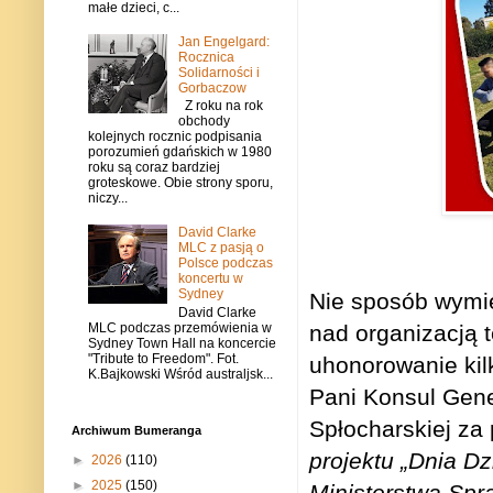
małe dzieci, c...
Jan Engelgard:
Rocznica
Solidarności i
Gorbaczow
Z roku na rok
obchody
kolejnych rocznic podpisania
porozumień gdańskich w 1980
roku są coraz bardziej
groteskowe. Obie strony sporu,
niczy...
David Clarke
MLC z pasją o
Polsce podczas
koncertu w
Sydney
Nie sposób wymien
David Clarke
MLC podczas przemówienia w
nad organizacją 
Sydney Town Hall na koncercie
"Tribute to Freedom". Fot.
uhonorowanie kil
K.Bajkowski Wśród australjsk...
Pani Konsul Gene
Spłocharskiej za
Archiwum Bumeranga
projektu „Dnia D
►
2026
(110)
►
2025
(150)
Ministerstwa Spr