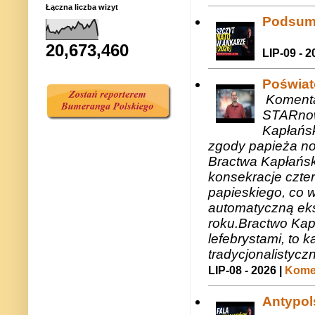
Łączna liczba wizyt
Podsum
20,673,460
LIP-09 - 2
Poświat
Komenta
STARnow
Kapłańsk
zgody papieża n
Bractwa Kapłańsk
konsekracje czte
papieskiego, co w
automatyczną eks
roku.Bractwo Ka
lefebrystami, to
tradycjonalistycz
LIP-08 - 2026 |
Komen
Antypols