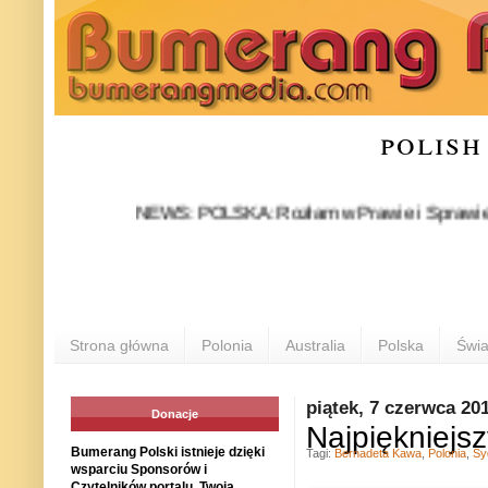
polish
NEWS: POLSKA: Rozłam w Prawie i Sprawiedliwości s
Strona główna
Polonia
Australia
Polska
Świa
piątek, 7 czerwca 20
Donacje
Najpiękniejsz
Bumerang Polski istnieje dzięki
Tagi:
Bernadeta Kawa
,
Polonia
,
Sy
wsparciu Sponsorów i
Czytelników portalu. Twoja