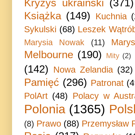
Kryzys ukraiński
(371)
Książka
(149)
Kuchnia
Sykulski
(68)
Leszek Wątrób
Marys
Marysia Nowak
(11)
Melbourne
(190)
Mity
(2)
(142)
Nowa Zelandia
(32)
Pamięć
(296)
Patronat
(4
PolArt
(48)
Polacy w Austra
Polonia
(1365)
Pols
Prawo
(88)
Przemysław P
(8)