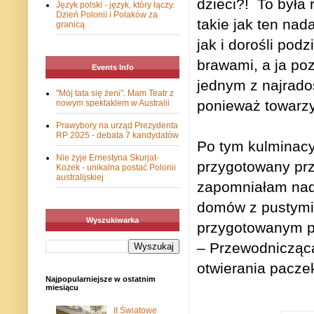
dzieci?!
To była 
Język polski - język, który łączy.
Dzień Polonii i Polaków za
takie jak ten na
granicą
jak i dorośli pod
brawami, a ja po
Events Info
jednym z najrado
"Mój tata się żeni". Mam Teatr z
ponieważ towarzys
nowym spektaklem w Australii
Prawybory na urząd Prezydenta
RP 2025 - debata 7 kandydatów
Po tym kulminacy
Nie żyje Ernestyna Skurjat-
przygotowany prz
Kozek - unikalna postać Polonii
australijskiej
zapomniałam nadm
domów z pustymi
Wyszukiwarka
przygotowanym p
– Przewodniczącą 
otwierania pacze
Najpopularniejsze w ostatnim
miesiącu
II Światowe