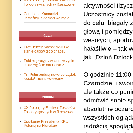
XX Polonijny Festiwal Zespołów
aktywności fizyc
Folklorystycznych w Rzeszowie
Uczestnicy zostal
Gen. Leon Komornicki:
Jesteśmy jak dzieci we mgle
do celu, biegały 
głową i pomiędzy
Świat
wesołych, sporto
Prof. Jeffrey Sachs: NATO w
hałaśliwie – tak 
stanie cakowitego chaosu
jak „Dzień Dzieck
Pakt migracyjny wszedł w życie.
Jakie wyjście dla Polski?
O godzinie 11:00 
Xi i Putin budują nowy porządek
świata! Trump wykiwany
Czarodziej i swoi
ale także co poni
Polonia
odmówić sobie sp
absolutnie oczar
XX Polonijny Festiwal Zespołów
Folklorystycznych w Rzeszowie
wszystkich ogląd
Spotkanie Prezydenta RP z
radością spogląd
Polonią na Florydzie