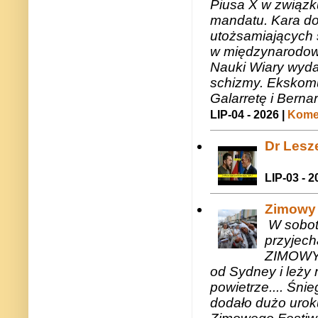
Piusa X w związk
mandatu. Kara do
utożsamiających 
w międzynarodow
Nauki Wiary wyda
schizmy. Ekskomu
Galarretę i Bernar
LIP-04 - 2026 |
Komen
Dr Lesze
LIP-03 - 2
Zimowy 
W sobotę
przyjech
ZIMOWY 
od Sydney i leży 
powietrze.... Śni
dodało dużo uroku