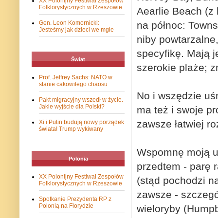
XX Polonijny Festiwal Zespołów
Folklorystycznych w Rzeszowie
Aearlie Beach (z
na północ: Townsv
Gen. Leon Komornicki:
Jesteśmy jak dzieci we mgle
niby powtarzalne
specyfikę.
Mają j
Świat
szerokie plaże; 
Prof. Jeffrey Sachs: NATO w
stanie cakowitego chaosu
No i wszędzie uś
Pakt migracyjny wszedł w życie.
Jakie wyjście dla Polski?
ma też i swoje p
zawsze łatwiej ro
Xi i Putin budują nowy porządek
świata! Trump wykiwany
Wspomnę moją ulu
Polonia
przedtem - parę r
XX Polonijny Festiwal Zespołów
(stąd pochodzi n
Folklorystycznych w Rzeszowie
zawsze - szczegó
Spotkanie Prezydenta RP z
Polonią na Florydzie
wieloryby (Hump