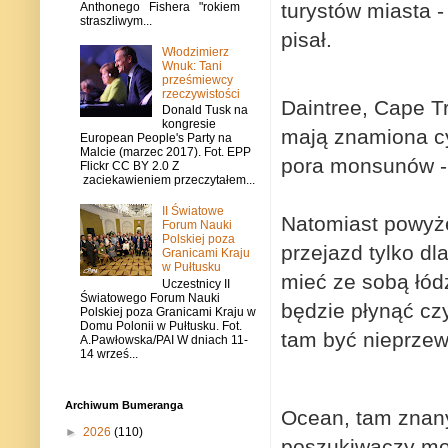
turystów miasta -
Anthonego Fishera "rokiem
straszliwym...
pisał.
Włodzimierz
Wnuk: Tani
prześmiewcy
rzeczywistości
Daintree, Cape Tr
Donald Tusk na
kongresie
mają znamiona cy
European People's Party na
Malcie (marzec 2017). Fot. EPP
pora monsunów - 
Flickr CC BY 2.0 Z
zaciekawieniem przeczytałem...
II Światowe
Natomiast powyże
Forum Nauki
Polskiej poza
przejazd tylko d
Granicami Kraju
w Pułtusku
mieć ze sobą łódź
Uczestnicy II
Światowego Forum Nauki
będzie płynąć czy
Polskiej poza Granicami Kraju w
Domu Polonii w Pułtusku. Fot.
tam być nieprzew
A.Pawłowska/PAI W dniach 11-
14 wrześ...
Archiwum Bumeranga
Ocean, tam znan
►
2026
(110)
poszukiwaczy moc