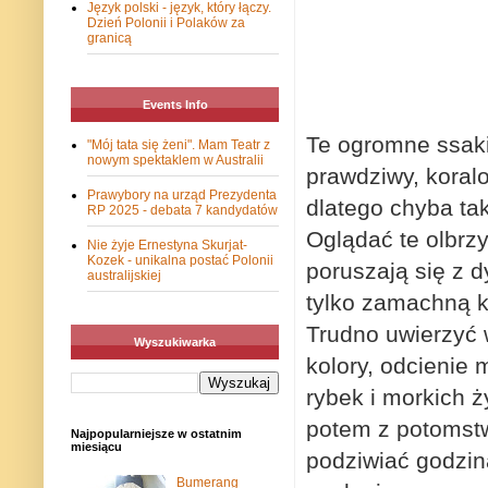
Język polski - język, który łączy.
Dzień Polonii i Polaków za
granicą
Events Info
Te ogromne ssaki
"Mój tata się żeni". Mam Teatr z
nowym spektaklem w Australii
prawdziwy, koral
Prawybory na urząd Prezydenta
dlatego chyba tak
RP 2025 - debata 7 kandydatów
Oglądać te olbrz
Nie żyje Ernestyna Skurjat-
Kozek - unikalna postać Polonii
poruszają się z 
australijskiej
tylko zamachną 
Trudno uwierzyć 
Wyszukiwarka
kolory, odcienie
rybek i morkich 
potem z potomstw
Najpopularniejsze w ostatnim
miesiącu
podziwiać godzin
Bumerang