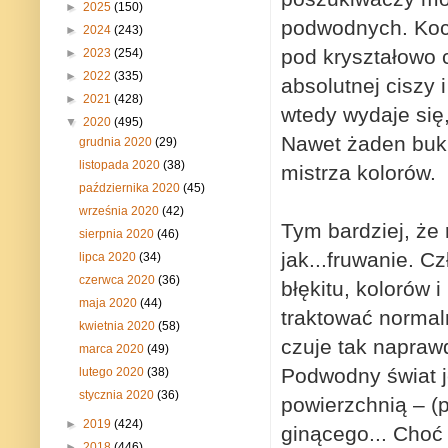
►
2025
(150)
podwodnych. Koch
►
2024
(243)
pod kryształowo 
►
2023
(254)
►
2022
(335)
absolutnej ciszy 
►
2021
(428)
wtedy wydaje się,
▼
2020
(495)
Nawet żaden buki
grudnia 2020
(29)
listopada 2020
(38)
mistrza kolorów.
października 2020
(45)
września 2020
(42)
Tym bardziej, że 
sierpnia 2020
(46)
jak...fruwanie. 
lipca 2020
(34)
czerwca 2020
(36)
błękitu, kolorów i
maja 2020
(44)
traktować normaln
kwietnia 2020
(58)
czuje tak napraw
marca 2020
(49)
Podwodny świat j
lutego 2020
(38)
stycznia 2020
(36)
powierzchnią – (
►
2019
(424)
ginącego... Choć 
►
2018
(446)