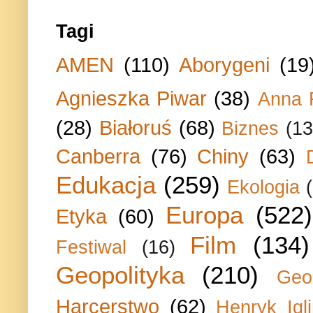
Tagi
AMEN
(110)
Aborygeni
(19
Agnieszka Piwar
(38)
Anna 
(28)
Białoruś
(68)
Biznes
(13
Canberra
(76)
Chiny
(63)
Edukacja
(259)
Ekologia
Europa
(522)
Etyka
(60)
Film
(134)
Festiwal
(16)
Geopolityka
(210)
Geo
Harcerstwo
(62)
Henryk Igli