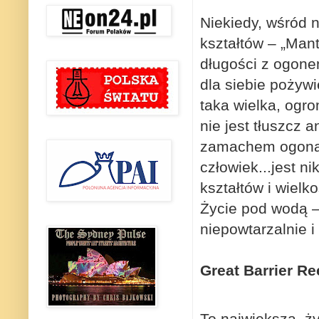
Niekiedy, wśród 
kształtów – „Man
długości z ogonem
dla siebie pożywi
taka wielka, ogr
nie jest tłuszcz a
zamachem ogona a
człowiek...jest n
kształtów i wielk
Życie pod wodą – 
niepowtarzalnie i
Great Barrier Re
To największa, ży