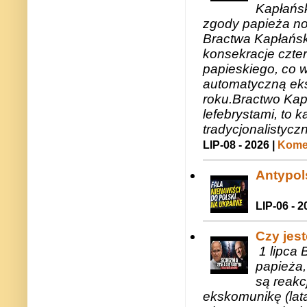
Kapłańsk
zgody papieża n
Bractwa Kapłańsk
konsekracje czte
papieskiego, co w
automatyczną eks
roku.Bractwo Ka
lefebrystami, to
tradycjonalistycz
LIP-08 - 2026 |
Komen
Antypols
LIP-06 - 2
Czy jes
1 lipca 
papieża,
są reakc
ekskomunikę (lat