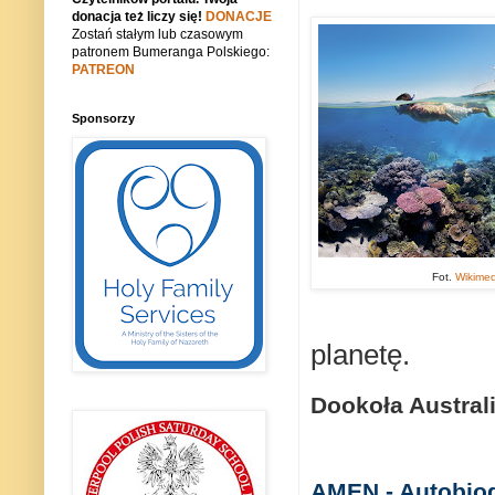
donacja też liczy się!
DONACJE
Zostań stałym lub czasowym
patronem Bumeranga Polskiego:
PATREON
Sponsorzy
Fot.
Wikime
planetę.
Dookoła Australi
AMEN - Autobiog