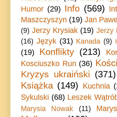
Info
(569)
Humor
(29)
In
Maszczyszyn
(19)
Jan Paweł
Jerzy Krysiak
(19)
(9)
Jerzy
Język
(31)
(16)
Kanada
(9)
Konflikty
(213)
(19)
Ko
Kości
Kosciuszko Run
(36)
Kryzys ukraiński
(371)
Książka
(149)
Kuchnia
Sykulski
(68)
Leszek Wątrób
Marys
Marysia Nowak
(11)