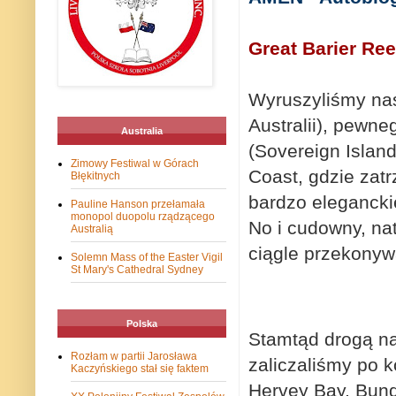
Great Barier Re
Wyruszyliśmy na
Australii), pewn
Australia
(Sovereign Islan
Zimowy Festiwal w Górach
Coast, gdzie zatr
Błękitnych
bardzo eleganckie
Pauline Hanson przełamała
monopol duopolu rządzącego
No i cudowny, na
Australią
ciągle przekonywa
Solemn Mass of the Easter Vigil
St Mary's Cathedral Sydney
Polska
Stamtąd drogą na
Rozłam w partii Jarosława
zaliczaliśmy po 
Kaczyńskiego stał się faktem
Hervey Bay, Bun