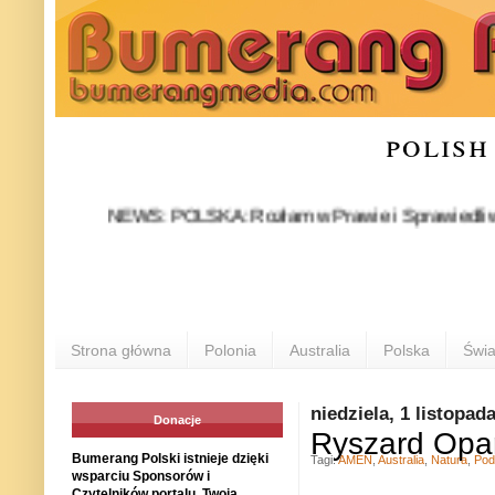
polish
NEWS: POLSKA: Rozłam w Prawie i Sprawiedliwości stał 
P
Strona główna
Polonia
Australia
Polska
Świa
niedziela, 1 listopad
Donacje
Ryszard Opa
Bumerang Polski istnieje dzięki
Tagi:
AMEN
,
Australia
,
Natura
,
Pod
wsparciu Sponsorów i
Czytelników portalu. Twoja