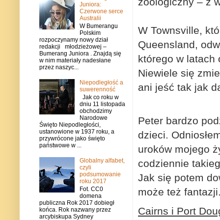
zoologiczny – z 
Juniora:
Czerwone serce
Australii
W Bumerangu
W Townsville, kt
Polskim
rozpoczynamy nowy dział
Queensland, odw
redakcji młodzieżowej –
Bumerang Juniora . Znajdą się
którego w latach
w nim materiały nadesłane
przez naszyc...
Niewiele się zmi
Niepodległość a
ani jeść tak jak d
suwerenność
Jak co roku w
dniu 11 listopada
obchodzimy
Narodowe
Peter bardzo pod
Święto Niepodległości,
ustanowione w 1937 roku, a
dzieci. Odniosłem
przywrócone jako święto
państwowe w ...
uroków mojego ży
Globalny alfabet,
codziennie takieg
czyli
podsumowanie
Jak się potem dow
roku 2017
Fot. CC0
może też fantazji.
domena
publiczna Rok 2017 dobiegł
Cairns i Port Dou
końca. Rok nazwany przez
arcybiskupa Sydney