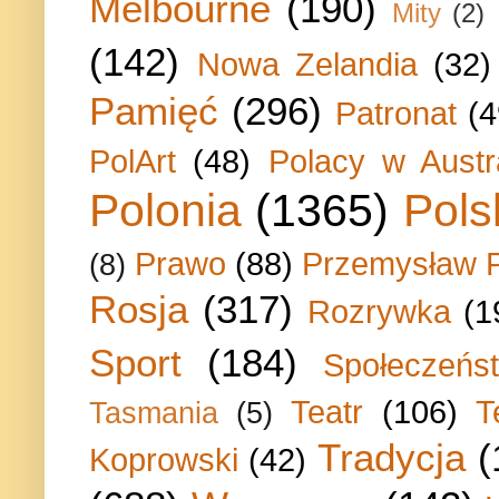
Melbourne
(190)
Mity
(2)
(142)
Nowa Zelandia
(32)
Pamięć
(296)
Patronat
(4
PolArt
(48)
Polacy w Austra
Polonia
(1365)
Pols
Prawo
(88)
Przemysław P
(8)
Rosja
(317)
Rozrywka
(1
Sport
(184)
Społeczeńs
Teatr
(106)
T
Tasmania
(5)
Tradycja
(
Koprowski
(42)