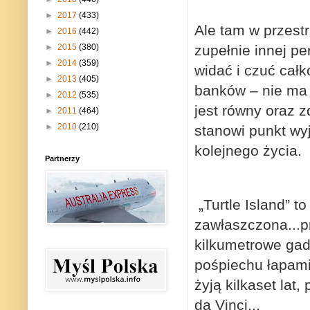
►
2017
(433)
Ale tam w przest
►
2016
(442)
►
2015
(380)
zupełnie innej p
►
2014
(359)
widać i czuć całk
►
2013
(405)
banków – nie ma 
►
2012
(535)
jest równy oraz z
►
2011
(464)
►
2010
(210)
stanowi punkt wyj
kolejnego życia.
Partnerzy
„Turtle Island” t
zawłaszczona...p
kilkumetrowe gad
pośpiechu łapami
żyją kilkaset lat
da Vinci...