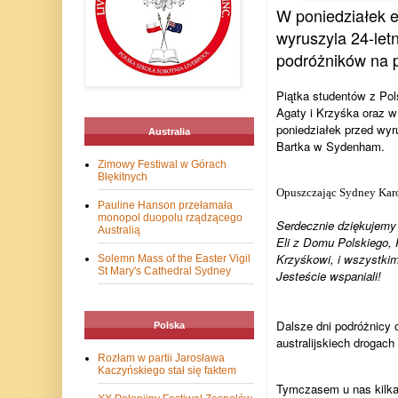
W poniedziałek e
wyruszyla 24-le
podróżników na 
Piątka studentów z Pol
Agaty i Krzyśka oraz w
poniedziałek przed wy
Australia
Bartka w Sydenham.
Zimowy Festiwal w Górach
Błękitnych
Opuszczając Sydney Karo
Pauline Hanson przełamała
monopol duopolu rządzącego
Serdecznie dziękujemy 
Australią
Eli z Domu Polskiego, 
Krzyśkowi, i wszystkim
Solemn Mass of the Easter Vigil
St Mary's Cathedral Sydney
Jesteście wspaniali!
Dalsze dni podróżnicy 
Polska
australijskiech drogach
Rozłam w partii Jarosława
Kaczyńskiego stał się faktem
Tymczasem u nas kilka 