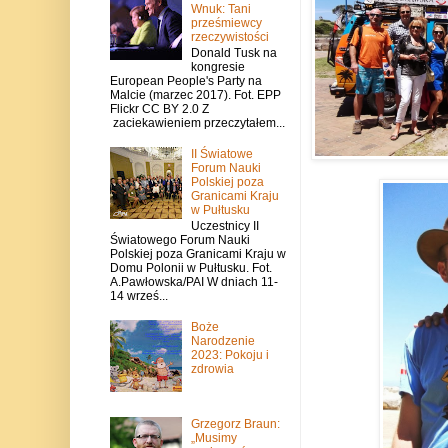
Wnuk: Tani
prześmiewcy
rzeczywistości
Donald Tusk na
kongresie
European People's Party na
Malcie (marzec 2017). Fot. EPP
Flickr CC BY 2.0 Z
zaciekawieniem przeczytałem...
II Światowe
Forum Nauki
Polskiej poza
Granicami Kraju
w Pułtusku
Uczestnicy II
Światowego Forum Nauki
Polskiej poza Granicami Kraju w
Domu Polonii w Pułtusku. Fot.
A.Pawłowska/PAI W dniach 11-
14 wrześ...
Boże
Narodzenie
2023: Pokoju i
zdrowia
Grzegorz Braun:
„Musimy