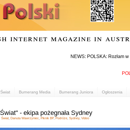
sh internet magazine in aust
NEWS: POLSKA: Rozłam w Prawie i Spr
POLONIA 
Świat
Bumerang Media
Bumerang Juniora
Ogłoszenia
Świat" - ekipa pożegnała Sydney
 Świat
,
Danuta Wawrzyniec
,
Piknik BP
,
Podróże
,
Sydney
,
Video