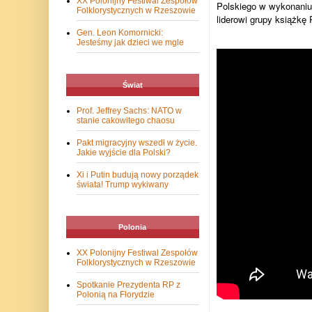
XX Polonijny Festiwal Zespołów
Polskiego w wykonaniu
Folklorystycznych w Rzeszowie
liderowi grupy książkę 
Gen. Leon Komornicki:
Jesteśmy jak dzieci we mgle
Świat
Prof. Jeffrey Sachs: NATO w
stanie cakowitego chaosu
Pakt migracyjny wszedł w życie.
Jakie wyjście dla Polski?
Xi i Putin budują nowy porządek
świata! Trump wykiwany
Polonia
XX Polonijny Festiwal Zespołów
Folklorystycznych w Rzeszowie
Spotkanie Prezydenta RP z
Polonią na Florydzie