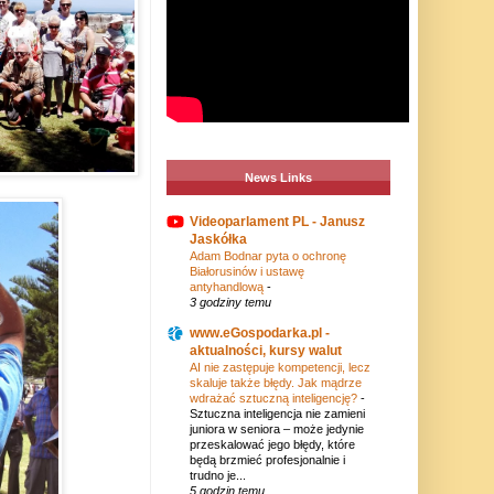
News Links
Videoparlament PL - Janusz
Jaskółka
Adam Bodnar pyta o ochronę
Białorusinów i ustawę
antyhandlową
-
3 godziny temu
www.eGospodarka.pl -
aktualności, kursy walut
AI nie zastępuje kompetencji, lecz
skaluje także błędy. Jak mądrze
wdrażać sztuczną inteligencję?
-
Sztuczna inteligencja nie zamieni
juniora w seniora – może jedynie
przeskalować jego błędy, które
będą brzmieć profesjonalnie i
trudno je...
5 godzin temu