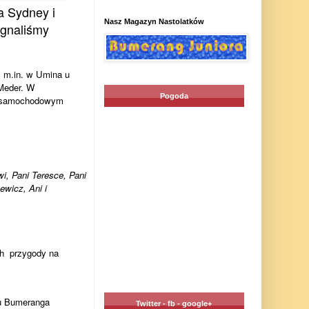
a Sydney i
Nasz Magazyn Nastolatków
egnaliśmy
m.in. w Umina u
 Meder.
W
Pogoda
ie samochodowym
i, Pani Teresce, Pani
wicz, Ani i
ch przygody na
ku Bumeranga
Twitter - fb - google+