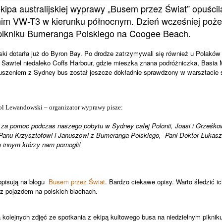
kipa australijskiej wyprawy „Busem przez Świat” opuścil
tnim VW-T3 w kierunku północnym. Dzień wcześniej poż
pikniku Bumeranga Polskiego na Coogee Beach.
ski dotarła już do Byron Bay. Po drodze zatrzymywali się również u Polaków
 Sawtel niedaleko Coffs Harbour, gdzie mieszka znana podróżniczka, Basia
ruszeniem z Sydney bus został jeszcze dokładnie sprawdzony w warsztac
l Lewandowski – organizator wyprawy pisze:
za pomoc podczas naszego pobytu w Sydney całej Polonii, Joasi i Grześkow
Panu Krzysztofowi i Januszowi z Bumeranga Polskiego, Pani Doktor Łukasze
 innym którzy nam pomogli!
opisują na blogu
Busem przez Świat
. Bardzo ciekawe opisy. Warto śledzić i
 z pojazdem na polskich blachach.
kolejnych zdjęć ze spotkania z ekipą kultowego busa na niedzielnym pikni