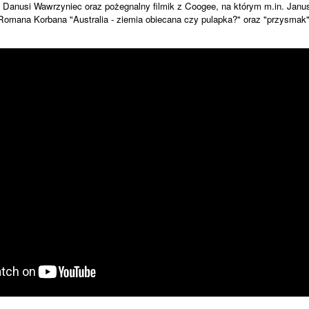
 Danusi Wawrzyniec oraz pożegnalny filmik z Coogee, na którym m.in. Jan
Romana Korbana "Australia - ziemia obiecana czy pulapka?" oraz "przysmak" a