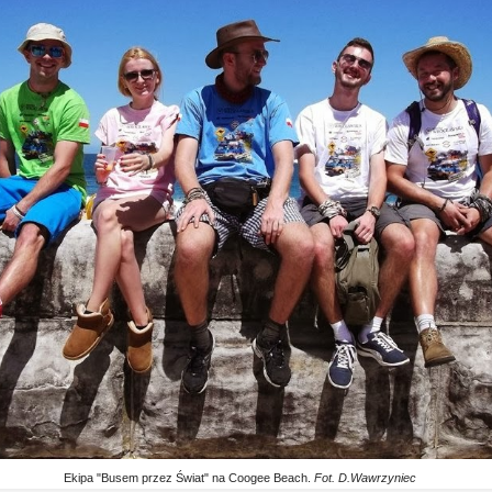
Ekipa "Busem przez Świat" na Coogee Beach.
Fot. D.Wawrzyniec