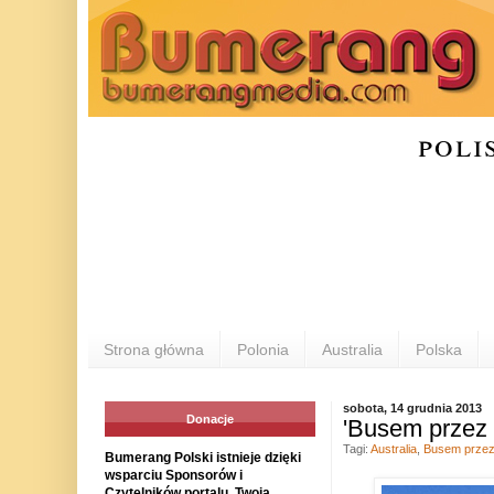
poli
Strona główna
Polonia
Australia
Polska
sobota, 14 grudnia 2013
Donacje
'Busem przez 
Tagi:
Australia
,
Busem przez
Bumerang Polski istnieje dzięki
wsparciu Sponsorów i
Czytelników portalu. Twoja