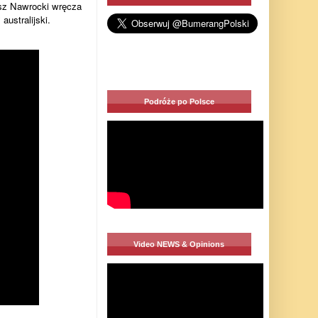
usz Nawrocki wręcza
ustralijski.
Podróże po Polsce
Video NEWS & Opinions