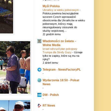
Myśl Polska
Ukraińcy w wieku poborowym
-
Polska powinna bezwzględnie
wzorem Czech wprowadzić
obostrzenia dla Ukraińców w wieku
poborowym, którzy mają
nieuregulowany stosunek do
służby wojskowej....
11 godzin temu
Wiadomości ze świata –
Wolne Media
Izrael odrzucił plan pokojowy
Trumpa dla Strefy Gazy
-
Uznaje
tylko te zapisy, które są mu na
rękę?
1 dzień temu
Telegram - NewsFactoryPL
-
Wydarzenia 18:50 - Polsat
News
-
DW - Polish
-
RT News
-