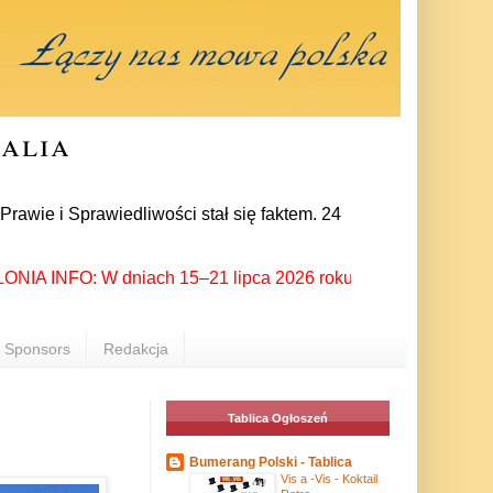
ralia
awiedliwości stał się faktem. 24 lipca prezes partii Jarosław
INFO: W dniach 15–21 lipca 2026 roku Rzeszów ponownie stał si
Sponsors
Redakcja
Tablica Ogłoszeń
Bumerang Polski - Tablica
Vis a -Vis - Koktail