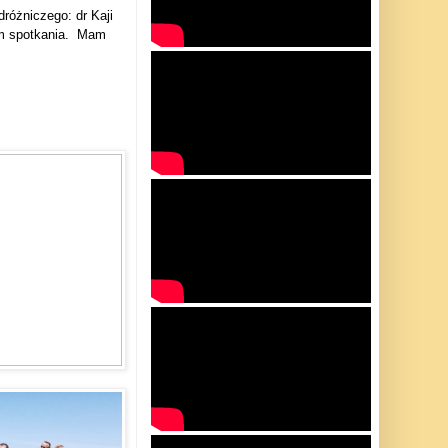
óżniczego: dr Kaji
m spotkania.
Mam