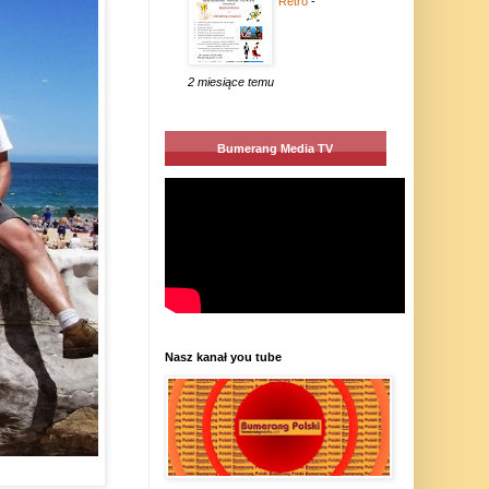
Retro
-
2 miesiące temu
Bumerang Media TV
Nasz kanał you tube