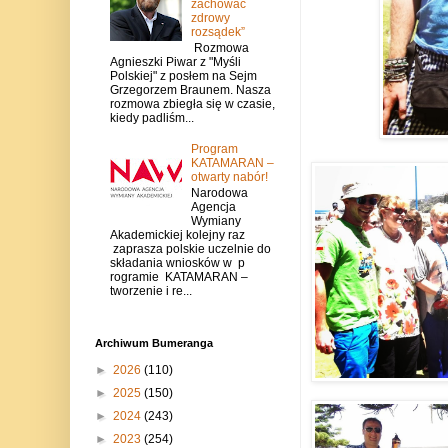
zachować
zdrowy
rozsądek”
Rozmowa
Agnieszki Piwar z "Myśli
Polskiej" z posłem na Sejm
Grzegorzem Braunem. Nasza
rozmowa zbiegła się w czasie,
kiedy padliśm...
Program
KATAMARAN –
otwarty nabór!
Narodowa
Agencja
Wymiany
Akademickiej kolejny raz
zaprasza polskie uczelnie do
składania wniosków w p
rogramie KATAMARAN –
tworzenie i re...
Archiwum Bumeranga
►
2026
(110)
►
2025
(150)
►
2024
(243)
►
2023
(254)