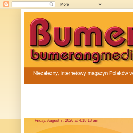
Niezależny, internetowy magazyn Polaków w Au