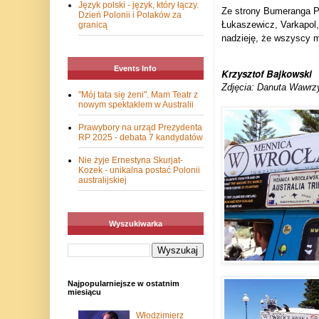
Język polski - język, który łączy.
Ze strony Bumeranga P
Dzień Polonii i Polaków za
Łukaszewicz, Varkapol,
granicą
nadzieję, że wszyscy mi
Events Info
Krzysztof Bajkowski
Zdjęcia: Danuta Wawrz
"Mój tata się żeni". Mam Teatr z
nowym spektaklem w Australii
Prawybory na urząd Prezydenta
RP 2025 - debata 7 kandydatów
Nie żyje Ernestyna Skurjat-
Kozek - unikalna postać Polonii
australijskiej
Wyszukiwarka
Najpopularniejsze w ostatnim
miesiącu
Włodzimierz