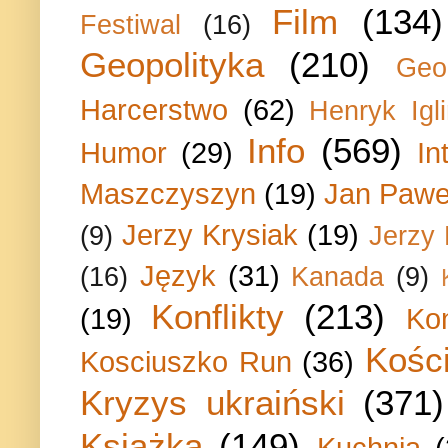
Film
(134)
Festiwal
(16)
Geopolityka
(210)
Geo
Harcerstwo
(62)
Henryk Igli
Info
(569)
Humor
(29)
In
Maszczyszyn
(19)
Jan Paweł
Jerzy Krysiak
(19)
(9)
Jerzy
Język
(31)
(16)
Kanada
(9)
Konflikty
(213)
(19)
Ko
Kości
Kosciuszko Run
(36)
Kryzys ukraiński
(371)
Książka
(149)
Kuchnia