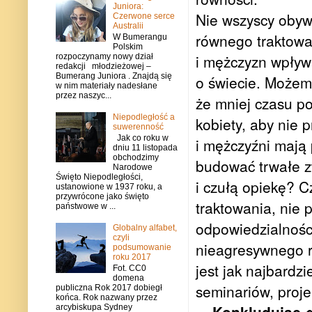
Juniora:
Nie wszyscy obyw
Czerwone serce
Australii
równego traktowa
W Bumerangu
Polskim
i mężczyzn wpływa
rozpoczynamy nowy dział
redakcji młodzieżowej –
Bumerang Juniora . Znajdą się
o świecie. Możemy
w nim materiały nadesłane
przez naszyc...
że mniej czasu p
Niepodległość a
kobiety, aby nie 
suwerenność
Jak co roku w
i mężczyźni mają
dniu 11 listopada
obchodzimy
budować trwałe zw
Narodowe
Święto Niepodległości,
i czułą opiekę? 
ustanowione w 1937 roku, a
przywrócone jako święto
traktowania, nie 
państwowe w ...
odpowiedzialności
Globalny alfabet,
czyli
nieagresywnego r
podsumowanie
roku 2017
jest jak najbardz
Fot. CC0
domena
seminariów, proje
publiczna Rok 2017 dobiegł
końca. Rok nazwany przez
arcybiskupa Sydney