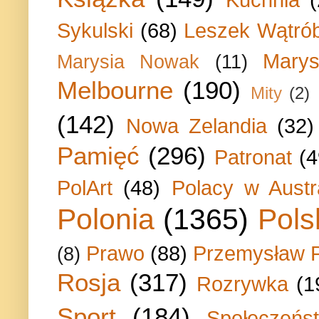
Sykulski
(68)
Leszek Wątrób
Marys
Marysia Nowak
(11)
Melbourne
(190)
Mity
(2)
(142)
Nowa Zelandia
(32)
Pamięć
(296)
Patronat
(4
PolArt
(48)
Polacy w Austra
Polonia
(1365)
Pols
Prawo
(88)
Przemysław P
(8)
Rosja
(317)
Rozrywka
(1
Sport
(184)
Społeczeńs