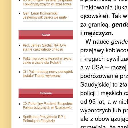
XX Polonijny Festiwal Zespołów
Folklorystycznych w Rzeszowie
Traktowania (luka
ojcowskie). Tak w 
Gen. Leon Komornicki:
Jesteśmy jak dzieci we mgle
za granicą,
gend
i mężczyzn.
Świat
W nauce
gende
Prof. Jeffrey Sachs: NATO w
przejawy kobiecoś
stanie cakowitego chaosu
i kręgach cywiliz
Pakt migracyjny wszedł w życie.
Jakie wyjście dla Polski?
a w USA – raczej
Xi i Putin budują nowy porządek
podróżowanie prze
świata! Trump wykiwany
Saudyjskiej to zł
policji i męskich
Polonia
od 95 lat, a w ni
XX Polonijny Festiwal Zespołów
wyborczych lub pr
Folklorystycznych w Rzeszowie
ale z obowiązując
Spotkanie Prezydenta RP z
Polonią na Florydzie
sprawiają, że zani