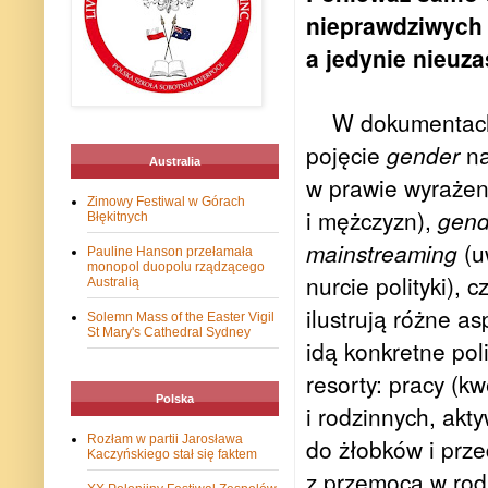
nieprawdziwych 
a jedynie nieuz
W dokumentach
pojęcie
gender
na
Australia
w prawie wyrażen
Zimowy Festiwal w Górach
i mężczyzn),
gend
Błękitnych
mainstreaming
(u
Pauline Hanson przełamała
monopol duopolu rządzącego
nurcie polityki), c
Australią
ilustrują różne a
Solemn Mass of the Easter Vigil
St Mary's Cathedral Sydney
idą konkretne pol
resorty: pracy (k
Polska
i rodzinnych, akt
Rozłam w partii Jarosława
do żłobków i prze
Kaczyńskiego stał się faktem
z przemocą w rod