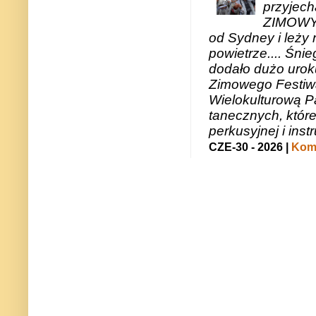
przyjech
ZIMOWY 
od Sydney i leży 
powietrze.... Śni
dodało dużo uroku
Zimowego Festiwal
Wielokulturową P
tanecznych, któr
perkusyjnej i in
CZE-30 - 2026 |
Kome