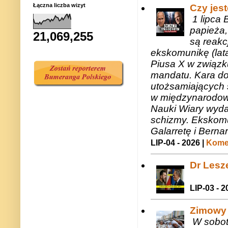
Łączna liczba wizyt
Czy jes
1 lipca 
papieża,
21,069,255
są reakc
ekskomunikę (lat
Piusa X w związk
mandatu. Kara do
utożsamiających 
w międzynarodow
Nauki Wiary wyda
schizmy. Ekskomu
Galarretę i Bernar
LIP-04 - 2026 |
Komen
Dr Lesze
LIP-03 - 2
Zimowy 
W sobotę