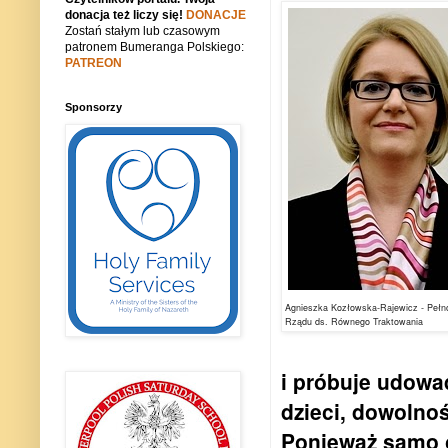
donacja też liczy się!
DONACJE
Zostań stałym lub czasowym
patronem Bumeranga Polskiego:
PATREON
Sponsorzy
Agnieszka Kozłowska-Rajewicz - Peł
Rządu ds. Równego Traktowania
i próbuje udowad
dzieci, dowolno
Ponieważ samo o