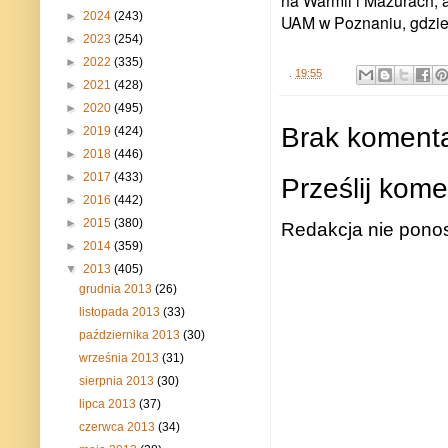
na Warmii i Mazurach, 
►
2024
(243)
UAM w Poznaniu, gdzie o
►
2023
(254)
►
2022
(335)
.
19:55
►
2021
(428)
►
2020
(495)
Brak komenta
►
2019
(424)
►
2018
(446)
►
2017
(433)
Prześlij kome
►
2016
(442)
►
2015
(380)
Redakcja nie ponos
►
2014
(359)
▼
2013
(405)
grudnia 2013
(26)
listopada 2013
(33)
października 2013
(30)
września 2013
(31)
sierpnia 2013
(30)
lipca 2013
(37)
czerwca 2013
(34)