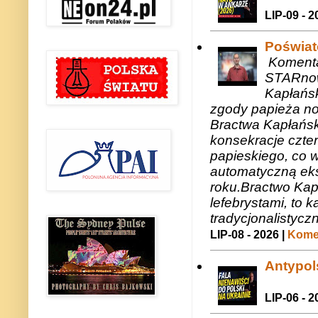
LIP-09 - 2
Poświat
Komenta
STARnow
Kapłańsk
zgody papieża n
Bractwa Kapłańsk
konsekracje czte
papieskiego, co w
automatyczną eks
roku.Bractwo Ka
lefebrystami, to
tradycjonalistycz
LIP-08 - 2026 |
Komen
Antypols
LIP-06 - 2