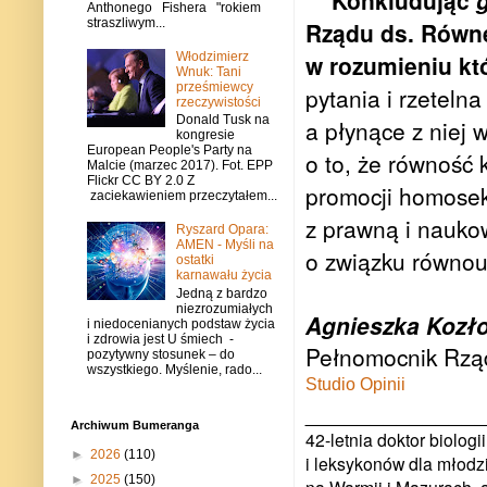
Konkludując
Anthonego Fishera "rokiem
straszliwym...
Rządu ds. Równe
Włodzimierz
w rozumieniu któ
Wnuk: Tani
prześmiewcy
pytania i rzeteln
rzeczywistości
Donald Tusk na
a płynące z niej 
kongresie
European People's Party na
o to, że równość 
Malcie (marzec 2017). Fot. EPP
Flickr CC BY 2.0 Z
promocji homosek
zaciekawieniem przeczytałem...
z prawną i naukow
Ryszard Opara:
AMEN - Myśli na
o związku równoup
ostatki
karnawału życia
Jedną z bardzo
niezrozumiałych
Agnieszka Kozł
i niedocenianych podstaw życia
i zdrowia jest U śmiech -
Pełnomocnik Rzą
pozytywny stosunek – do
wszystkiego. Myślenie, rado...
Studio Opinii
_____________
Archiwum Bumeranga
42-letnia doktor biolo
►
2026
(110)
i leksykonów dla młodzi
►
2025
(150)