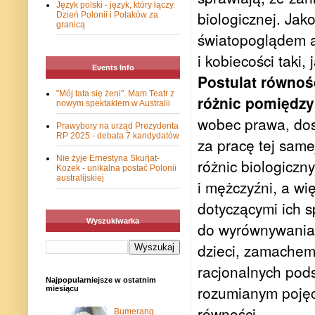
Język polski - język, który łączy.
biologicznej. Ja
Dzień Polonii i Polaków za
granicą
światopoglądem an
i kobiecości taki,
Events Info
Postulat równoś
"Mój tata się żeni". Mam Teatr z
różnic pomiędzy
nowym spektaklem w Australii
wobec prawa, dos
Prawybory na urząd Prezydenta
RP 2025 - debata 7 kandydatów
za pracę tej same
Nie żyje Ernestyna Skurjat-
różnic biologiczny
Kozek - unikalna postać Polonii
australijskiej
i mężczyźni, a wi
dotyczącymi ich s
Wyszukiwarka
do wyrównywania 
dzieci, zamachem
racjonalnych pods
Najpopularniejsze w ostatnim
rozumianym poję
miesiącu
równości.
Bumerang