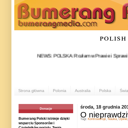
polish
NEWS: POLSKA: Rozłam w Prawie i Sprawiedliwości 
Strona główna
Polonia
Australia
Polska
Świa
środa, 18 grudnia 20
Donacje
O nieprawdzi
Bumerang Polski istnieje dzięki
Tagi:
Kontrowersje
,
Nauka
,
Opinie
wsparciu Sponsorów i
Czytelników portalu. Twoja