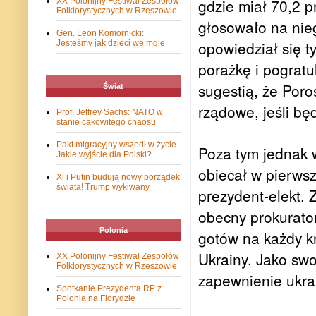
gdzie miał 70,2 p
XX Polonijny Festiwal Zespołów
Folklorystycznych w Rzeszowie
głosowało na nie
Gen. Leon Komornicki:
opowiedział się t
Jesteśmy jak dzieci we mgle
porażkę i pogratu
sugestią, że Por
Świat
rządowe, jeśli będ
Prof. Jeffrey Sachs: NATO w
stanie cakowitego chaosu
Pakt migracyjny wszedł w życie.
Poza tym jednak w
Jakie wyjście dla Polski?
obiecał w pierws
Xi i Putin budują nowy porządek
świata! Trump wykiwany
prezydent-elekt. 
obecny prokurator
Polonia
gotów na każdy k
Ukrainy. Jako sw
XX Polonijny Festiwal Zespołów
Folklorystycznych w Rzeszowie
zapewnienie ukr
Spotkanie Prezydenta RP z
Polonią na Florydzie