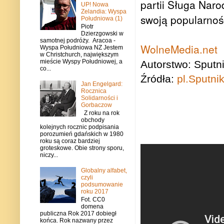
partii Sługa Nar
UP! Nowa
Zelandia: Wyspa
swoją popularnoś
Południowa (1)
Piotr
Dzierzgowski w
samotnej podróży. Aracoa -
WolneMedia.net
Wyspa Południowa NZ Jestem
w Christchurch, największym
mieście Wyspy Południowej, a
Autorstwo: Sputn
co...
Źródła:
pl.Sputn
Jan Engelgard:
Rocznica
Solidarności i
Gorbaczow
Z roku na rok
obchody
kolejnych rocznic podpisania
porozumień gdańskich w 1980
roku są coraz bardziej
groteskowe. Obie strony sporu,
niczy...
Globalny alfabet,
czyli
podsumowanie
roku 2017
Fot. CC0
domena
publiczna Rok 2017 dobiegł
końca. Rok nazwany przez