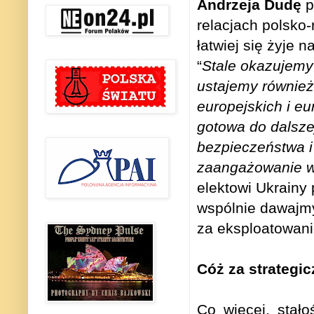
Andrzeja Dudę
p
relacjach polsko-
łatwiej się żyje n
“
Stale okazujemy 
ustajemy również 
europejskich i eu
gotowa do dalsze
bezpieczeństwa i
zaangażowanie w 
elektowi Ukrainy 
wspólnie dawajmy
za eksploatowani
Cóż za strategic
Co więcej, stało