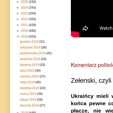
►
2025
(150)
►
2024
(243)
►
2023
(254)
►
2022
(335)
►
2021
(428)
►
2020
(495)
▼
2019
(424)
grudnia 2019
(31)
listopada 2019
(36)
października 2019
(42)
września 2019
(33)
Komentarz polito
sierpnia 2019
(33)
lipca 2019
(34)
czerwca 2019
(37)
Zełenski, czyl
maja 2019
(40)
kwietnia 2019
(43)
marca 2019
(39)
Ukraińcy mieli 
lutego 2019
(29)
końca pewne co 
stycznia 2019
(27)
płacze, nie w
►
2018
(446)