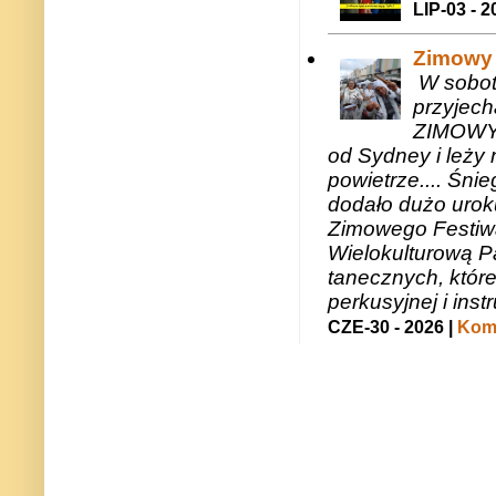
LIP-03 - 2
Zimowy 
W sobotę
przyjech
ZIMOWY 
od Sydney i leży 
powietrze.... Śni
dodało dużo uroku
Zimowego Festiwal
Wielokulturową P
tanecznych, któr
perkusyjnej i in
CZE-30 - 2026 |
Kome