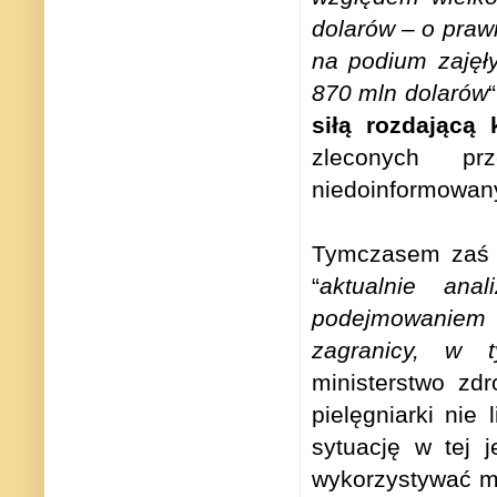
dolarów – o prawi
na podium zajęł
870 mln dolarów
siłą rozdającą 
zleconych p
niedoinformowan
Tymczasem zaś j
“
aktualnie anal
podejmowaniem n
zagranicy, w 
ministerstwo zd
pielęgniarki nie
sytuację w tej 
wykorzystywać m