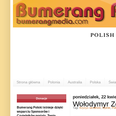
polish
Strona główna
Polonia
Australia
Polska
Świa
poniedziałek, 22 kwi
Donacje
Wołodymyr Z
Bumerang Polski istnieje dzięki
Tagi:
Kryzys ukraiński
,
Opinie
,
Pol
wsparciu Sponsorów i
Czytelników portalu. Twoja