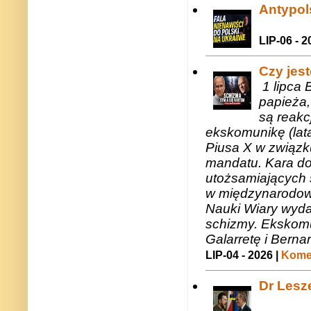
Antypols
LIP-06 - 2
Czy jes
1 lipca 
papieża,
są reakc
ekskomunikę (lat
Piusa X w związk
mandatu. Kara do
utożsamiających 
w międzynarodow
Nauki Wiary wyda
schizmy. Ekskomu
Galarretę i Bernar
LIP-04 - 2026 |
Komen
Dr Lesze