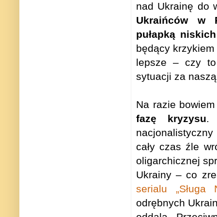
nad Ukrainę do w
Ukraińców w P
pułapką niskich
będący krzykiem 
lepsze – czy to
sytuacji za nasz
Na razie bowiem
fazę kryzysu
.
nacjonalistyczny
cały czas źle wr
oligarchicznej sp
Ukrainy – co zr
serialu „Sługa 
odrębnych Ukrain
oddala. Przeciw