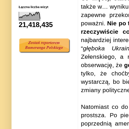
także w… wyniku 
Łączna liczba wizyt
zapewne przekon
poważni.
Nie po 
21,418,435
rzeczywiście c
najbardziej inte
“
głęboka Ukrai
Zełenskiego, a 
obserwację, że
g
tylko, że choć
wystarczą, bo b
zmiany polityczne
Natomiast co do 
prostsza. Po p
poprzednią amery