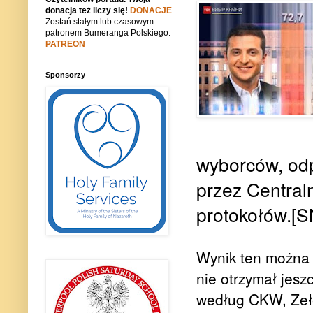
donacja też liczy się!
DONACJE
Zostań stałym lub czasowym
patronem Bumeranga Polskiego:
PATREON
Sponsorzy
wyborców, od
przez Central
protokołów.[S
Wynik ten można 
nie otrzymał jesz
według CKW, Zełe