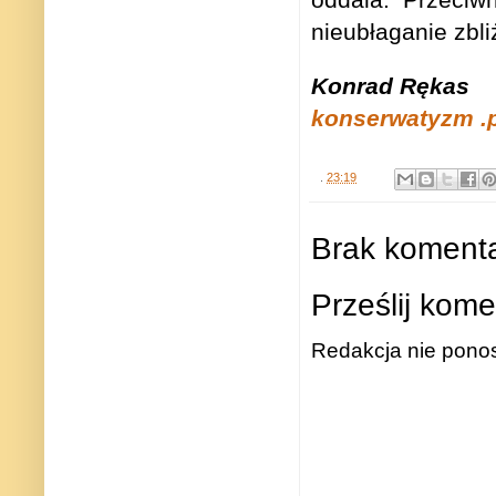
nieubłaganie zbli
Konrad Rękas
konserwatyzm .p
.
23:19
Brak komenta
Prześlij kome
Redakcja nie ponos