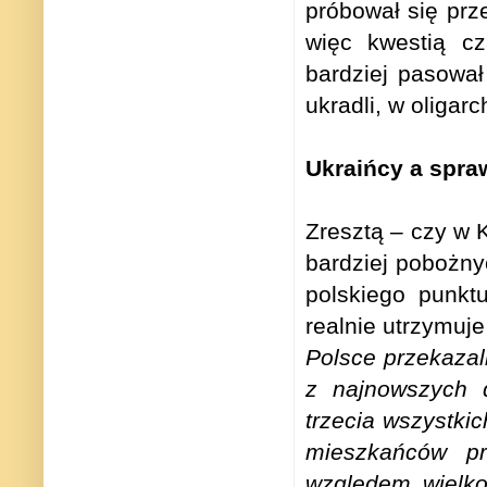
próbował się prz
więc kwestią cz
bardziej pasował
ukradli, w oligar
Ukraińcy a spra
Zresztą – czy w K
bardziej pobożny
polskiego punkt
realnie utrzymuj
Polsce przekazal
z najnowszych 
trzecia wszystkic
mieszkańców pr
względem wielko