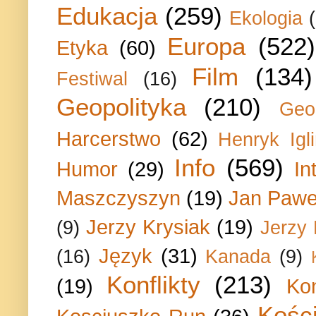
Edukacja
(259)
Ekologia
Europa
(522)
Etyka
(60)
Film
(134)
Festiwal
(16)
Geopolityka
(210)
Geo
Harcerstwo
(62)
Henryk Igli
Info
(569)
Humor
(29)
In
Maszczyszyn
(19)
Jan Paweł
Jerzy Krysiak
(19)
(9)
Jerzy
Język
(31)
(16)
Kanada
(9)
Konflikty
(213)
(19)
Ko
Kości