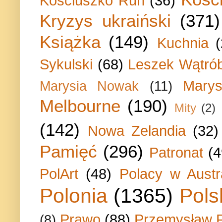
Kosciuszko Run
(36)
Kryzys ukraiński
(371)
Książka
(149)
Kuchnia
Sykulski
(68)
Leszek Wątrób
Marys
Marysia Nowak
(11)
Melbourne
(190)
Mity
(2)
(142)
Nowa Zelandia
(32)
Pamięć
(296)
Patronat
(4
PolArt
(48)
Polacy w Austra
Polonia
(1365)
Pols
Prawo
(88)
Przemysław P
(8)