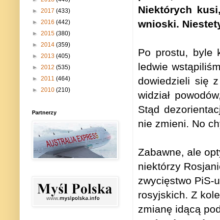
Niektórych kusi
►
2017
(433)
wnioski. Niestet
►
2016
(442)
►
2015
(380)
►
2014
(359)
Po prostu, byle
►
2013
(405)
ledwie wstąpili
►
2012
(535)
►
2011
(464)
dowiedzieli się 
►
2010
(210)
widział powodów
Stąd dezorientac
Partnerzy
nie zmieni. No c
Zabawne, ale op
niektórzy Rosjani
zwycięstwo PiS-u
rosyjskich. Z kol
zmianę idącą po