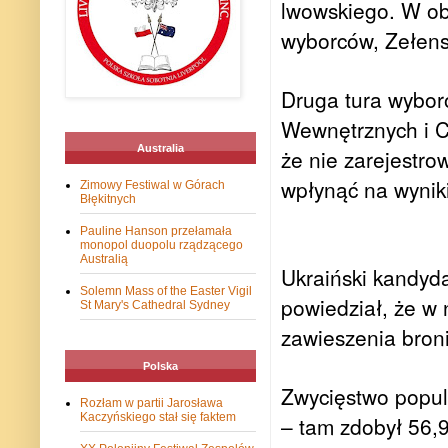
lwowskiego. W ob
wyborców, Zełens
Druga tura wybor
Wewnętrznych i C
Australia
że nie zarejestr
wpłynąć na wynik
Zimowy Festiwal w Górach
Błękitnych
Pauline Hanson przełamała
monopol duopolu rządzącego
Australią
Ukraiński kandyd
Solemn Mass of the Easter Vigil
powiedział, że w 
St Mary's Cathedral Sydney
zawieszenia bron
Polska
Zwycięstwo popul
Rozłam w partii Jarosława
Kaczyńskiego stał się faktem
– tam zdobył 56,