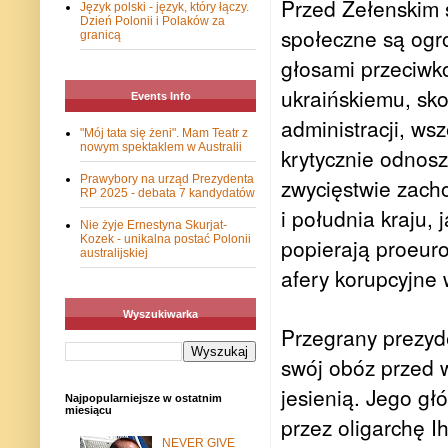
Przed Zełenskim 
Język polski - język, który łączy.
Dzień Polonii i Polaków za
społeczne są ogr
granicą
głosami przeciw
ukraińskiemu, sk
Events Info
administracji, ws
"Mój tata się żeni". Mam Teatr z
nowym spektaklem w Australii
krytycznie odnosz
Prawybory na urząd Prezydenta
zwycięstwie zacho
RP 2025 - debata 7 kandydatów
i południa kraju, 
Nie żyje Ernestyna Skurjat-
Kozek - unikalna postać Polonii
popierają proeuro
australijskiej
afery korupcyjne 
Wyszukiwarka
Przegrany prezyde
swój obóz przed 
jesienią. Jego g
Najpopularniejsze w ostatnim
miesiącu
przez oligarchę 
NEVER GIVE