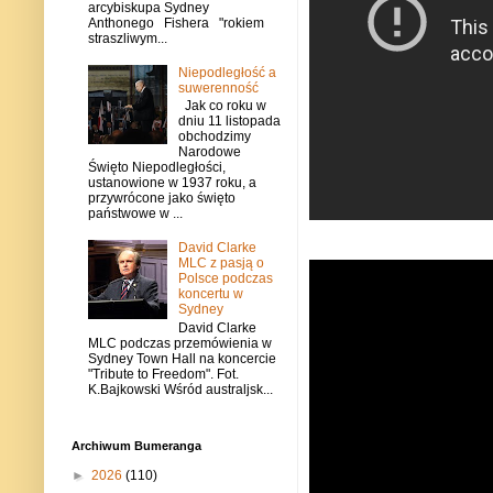
arcybiskupa Sydney
Anthonego Fishera "rokiem
straszliwym...
Niepodległość a
suwerenność
Jak co roku w
dniu 11 listopada
obchodzimy
Narodowe
Święto Niepodległości,
ustanowione w 1937 roku, a
przywrócone jako święto
państwowe w ...
David Clarke
MLC z pasją o
Polsce podczas
koncertu w
Sydney
David Clarke
MLC podczas przemówienia w
Sydney Town Hall na koncercie
"Tribute to Freedom". Fot.
K.Bajkowski Wśród australjsk...
Archiwum Bumeranga
►
2026
(110)