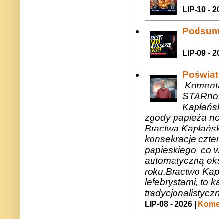
LIP-10 - 2
Podsum
LIP-09 - 2
Poświat
Komenta
STARnow
Kapłańsk
zgody papieża n
Bractwa Kapłańsk
konsekracje czte
papieskiego, co w
automatyczną eks
roku.Bractwo Ka
lefebrystami, to
tradycjonalistycz
LIP-08 - 2026 |
Komen