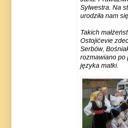
Sylwestra. Na s
urodziła nam si
Takich małżeńst
Ostojićevie zde
Serbów, Bośnia
rozmawiano po p
języka matki.