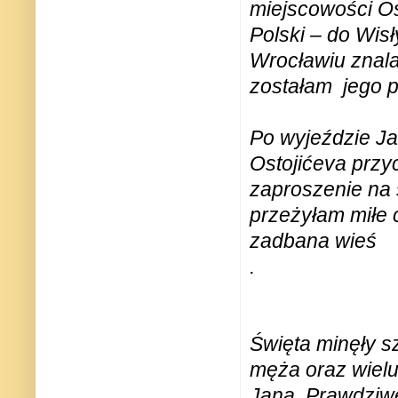
miejscowości Ost
Polski – do Wis
Wrocławiu znala
zostałam
jego 
Po wyjeździe Ja
Ostojićeva przyc
zaproszenie na 
przeżyłam miłe 
zadbana wieś
.
Święta minęły 
męża oraz wielu
Jana. Prawdziwe