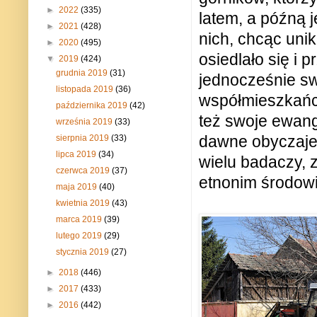
►
2022
(335)
latem, a późną 
►
2021
(428)
nich, chcąc uni
►
2020
(495)
osiedlało się i
▼
2019
(424)
grudnia 2019
(31)
jednocześnie sw
listopada 2019
(36)
współmieszkańc
października 2019
(42)
też swoje ewang
września 2019
(33)
dawne obyczaje.
sierpnia 2019
(33)
lipca 2019
(34)
wielu badaczy, 
czerwca 2019
(37)
etnonim środowi
maja 2019
(40)
kwietnia 2019
(43)
marca 2019
(39)
lutego 2019
(29)
stycznia 2019
(27)
►
2018
(446)
►
2017
(433)
►
2016
(442)