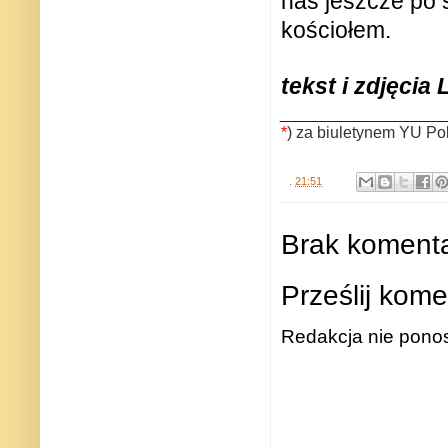
nas jeszcze po 
kościołem.
tekst i zdjęcia
____________
*
) za biuletynem YU Pol
.
21:51
Brak komenta
Prześlij kome
Redakcja nie ponos