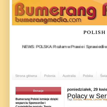
polish
NEWS: POLSKA: Rozłam w Prawie i Sprawiedliwości stał się
POL
Strona główna
Polonia
Australia
Polska
Świa
poniedziałek, 29 kwi
Donacje
Polacy w Serb
Bumerang Polski istnieje dzięki
Tagi:
Europa
,
Historia
,
Leszek Wąt
wsparciu Sponsorów i
Czytelników portalu. Twoja