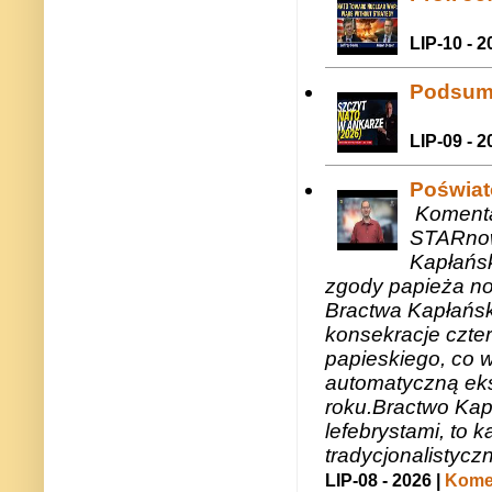
LIP-10 - 2
Podsum
LIP-09 - 2
Poświat
Komenta
STARnow
Kapłańsk
zgody papieża n
Bractwa Kapłańsk
konsekracje czte
papieskiego, co w
automatyczną eks
roku.Bractwo Ka
lefebrystami, to
tradycjonalistycz
LIP-08 - 2026 |
Komen