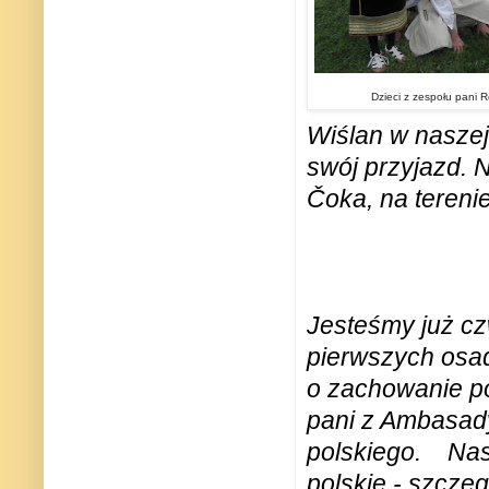
Dzieci z zespołu pani R
Wiślan w naszej
swój przyjazd. 
Čoka, na terenie
Jesteśmy już c
pierwszych osa
o zachowanie po
pani z Ambasady
polskiego.
Nas
polskie - szczeg