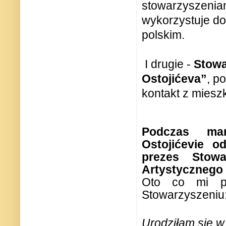
stowarzyszeniami
wykorzystuje do
polskim.
I drugie -
Stowa
Ostojićeva”
, p
kontakt z miesz
Podczas ma
Ostojićevie o
prezes Stowar
Artystycznego
Oto co mi po
Stowarzyszeniu
Urodziłam się w