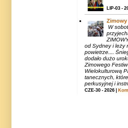
LIP-03 - 2
Zimowy 
W sobotę
przyjech
ZIMOWY 
od Sydney i leży 
powietrze.... Śni
dodało dużo uroku
Zimowego Festiwal
Wielokulturową P
tanecznych, któr
perkusyjnej i in
CZE-30 - 2026 |
Kome