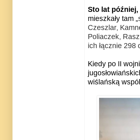
Sto lat później
mieszkały tam
„
Czeszlar, Kamnen
Poliaczek, Rasz
ich łącznie 298
Kiedy po II wojn
jugosłowiańskic
wiślańską wspól