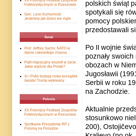
XX Polonijny Festiwal Zespołów
polskich świąt 
Folklorystycznych w Rzeszowie
spotykali się ró
Gen. Leon Komornicki:
Jesteśmy jak dzieci we mgle
pomocy polskiem
przedostawali s
Świat
Po II wojnie świ
Prof. Jeffrey Sachs: NATO w
stanie cakowitego chaosu
poznały swoich
Pakt migracyjny wszedł w życie.
obozach w Niem
Jakie wyjście dla Polski?
Jugosławii (199
Xi i Putin budują nowy porządek
świata! Trump wykiwany
Serbii w roku 19
na Zachodzie.
Polonia
Aktualnie przeds
XX Polonijny Festiwal Zespołów
Folklorystycznych w Rzeszowie
stosunkowo niel
Spotkanie Prezydenta RP z
200), Ostojičevo
Polonią na Florydzie
Kraljevo (po ok.