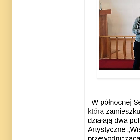
W północnej Se
którą
zamieszku
działają dwa po
Artystyczne
„
Wi
przewodnicząc