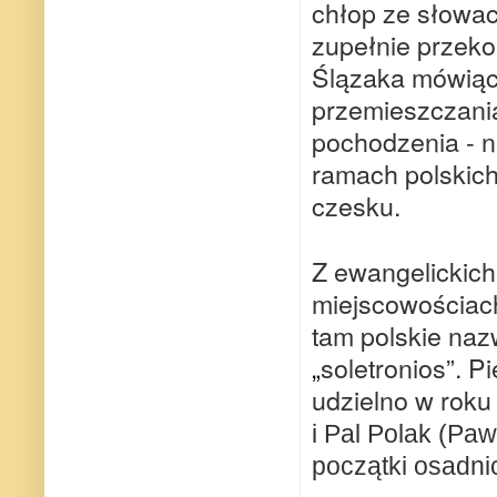
chłop ze słowac
zupełnie przeko
Ślązaka mówią
przemieszczania
pochodzenia - n
ramach polskich
czesku.
Z ewangelickich
miejscowościac
tam polskie naz
„
soletronios”. P
udzielno w roku
i Pal Polak (Paw
początki osadni