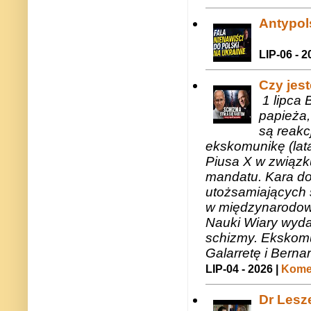
Antypols
LIP-06 - 2
Czy jes
1 lipca 
papieża,
są reakc
ekskomunikę (lat
Piusa X w związk
mandatu. Kara do
utożsamiających 
w międzynarodow
Nauki Wiary wyda
schizmy. Ekskomu
Galarretę i Bernar
LIP-04 - 2026 |
Komen
Dr Lesze