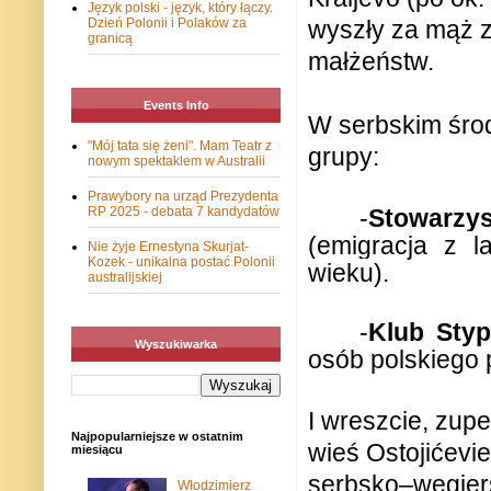
Język polski - język, który łączy.
Dzień Polonii i Polaków za
wyszły za mąż z
granicą
małżeństw.
Events Info
W serbskim śro
"Mój tata się żeni". Mam Teatr z
grupy:
nowym spektaklem w Australii
Prawybory na urząd Prezydenta
RP 2025 - debata 7 kandydatów
-
Stowarzys
(emigracja z l
Nie żyje Ernestyna Skurjat-
Kozek - unikalna postać Polonii
wieku).
australijskiej
-
Klub Styp
Wyszukiwarka
osób polskiego
I wreszcie, zup
Najpopularniejsze w ostatnim
wieś Ostojićevi
miesiącu
serbsko–węgier
Włodzimierz