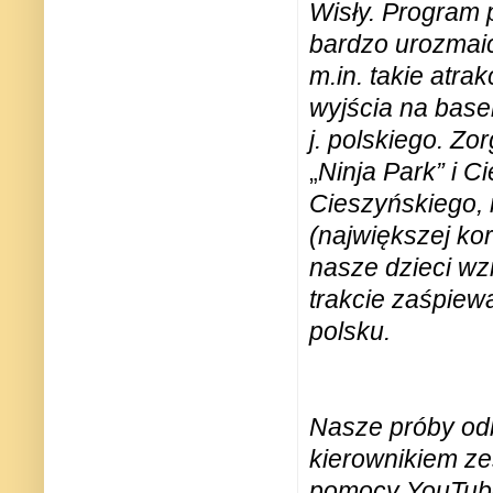
Wisły. Program p
bardzo urozmaic
m.in. takie atra
wyjścia na base
j. polskiego. Z
„
Ninja Park” i 
Cieszyńskiego,
(największej ko
nasze dzieci wz
trakcie zaśpiew
polsku.
Nasze próby odb
kierownikiem ze
pomocy YouTube 