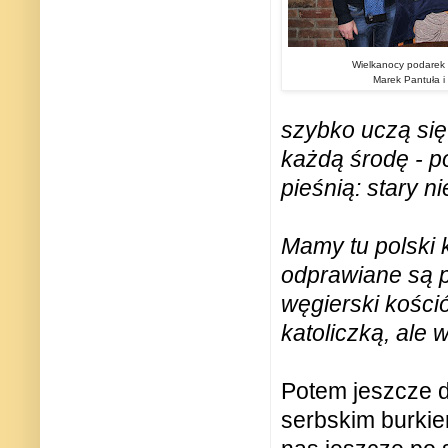
Wielkanocy podarek 
Marek Pantuła i
szybko uczą się
każdą środę - 
pieśnią: stary 
Mamy tu polski 
odprawiane są p
węgierski kośció
katoliczką, ale 
Potem jeszcze d
serbskim burkie