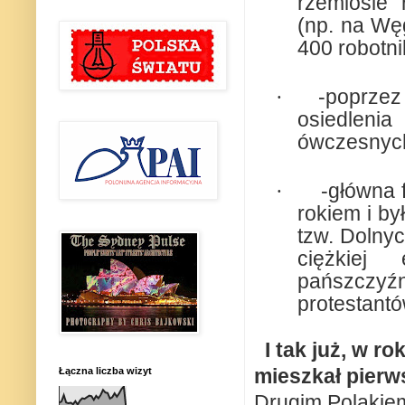
rzemiośle
(np. na Wę
400 robotn
·
-poprzez
osiedlenia
ówczesnych
·
-główna 
rokiem i b
tzw. Dolnyc
ciężkiej
pańszczyźn
protestantó
I tak już, w r
mieszkał pierw
Łączna liczba wizyt
Drugim Polakiem