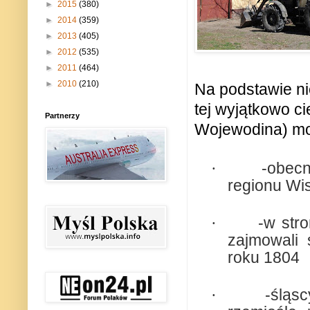
►
2015
(380)
►
2014
(359)
►
2013
(405)
►
2012
(535)
►
2011
(464)
►
2010
(210)
Na podstawie nie
tej wyjątkowo c
Partnerzy
Wojewodina) mo
·
-obecn
regionu Wis
·
-w str
zajmowali 
roku 1804
·
-śląsc