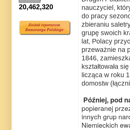
20,462,320
nauczyciel, któ
do pracy sezono
zbieraniu saletr
grupę swoich kr
lat, Polacy prz
przeważnie na p
1846, zamieszka
kształtowała się
licząca w roku 1
domostw (łączni
Później, pod 
popieranej prze
innych grup nar
Niemieckich ewa