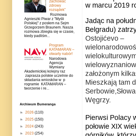
zachować
w marcu 2019 r
zdrowy
rozsądek”
Rozmowa
Agnieszki Piwar z "Myśli
Jadąc na połudn
Polskiej" z posłem na Sejm
Grzegorzem Braunem. Nasza
Belgradu) zatrz
rozmowa zbiegła się w czasie,
kiedy padliśm...
Ostojićevo –
Program
wielonarodowo
KATAMARAN –
otwarty nabór!
wielokulturowym
Narodowa
Agencja
wielowyznaniow
Wymiany
Akademickiej kolejny raz
założonym kilkas
zaprasza polskie uczelnie do
składania wniosków w p
Mieszkają tam dz
rogramie KATAMARAN –
tworzenie i re...
Serbowie,Słowa
Węgrzy.
Archiwum Bumeranga
►
2026
(110)
Pierwsi Polacy 
►
2025
(150)
połowie XIX wie
►
2024
(243)
►
2023
(254)
górników, którzy