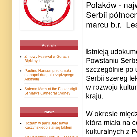
Polaków - najw
Serbii północ
marcu b.r. Le
Australia
I
stnieją udokume
Zimowy Festiwal w Górach
Powstaniu Serbs
Błękitnych
szczególnie po 
Pauline Hanson przełamała
monopol duopolu rządzącego
Serbii szereg lek
Australią
w rozwoju kultu
Solemn Mass of the Easter Vigil
St Mary's Cathedral Sydney
kraju.
W okresie międz
Polska
która miała na 
Rozłam w partii Jarosława
Kaczyńskiego stał się faktem
kulturalnych z P