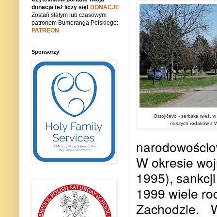
donacja też liczy się!
DONACJE
Zostań stałym lub czasowym
patronem Bumeranga Polskiego:
PATREON
Sponsorzy
Ostojičevo - serbska wieś, w
naszych rodaków z W
narodowościow
W okresie woj
1995), sankcj
1999 wiele rod
Zachodzie.
W