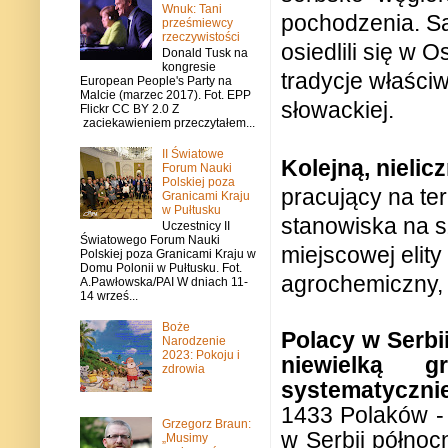
Wnuk: Tani
pochodzenia. Są
prześmiewcy
rzeczywistości
osiedlili się w 
Donald Tusk na
kongresie
tradycje właściw
European People's Party na
Malcie (marzec 2017). Fot. EPP
słowackiej.
Flickr CC BY 2.0 Z
zaciekawieniem przeczytałem...
II Światowe
Kolejną,
nielic
Forum Nauki
Polskiej poza
pracujący na te
Granicami Kraju
w Pułtusku
stanowiska na sz
Uczestnicy II
Światowego Forum Nauki
miejscowej elit
Polskiej poza Granicami Kraju w
Domu Polonii w Pułtusku. Fot.
agrochemiczny, 
A.Pawłowska/PAI W dniach 11-
14 wrześ...
Boże
Polacy w Serbi
Narodzenie
2023: Pokoju i
niewielką g
zdrowia
systematycznie
1433 Polaków - 
Grzegorz Braun:
w Serbii północ
„Musimy