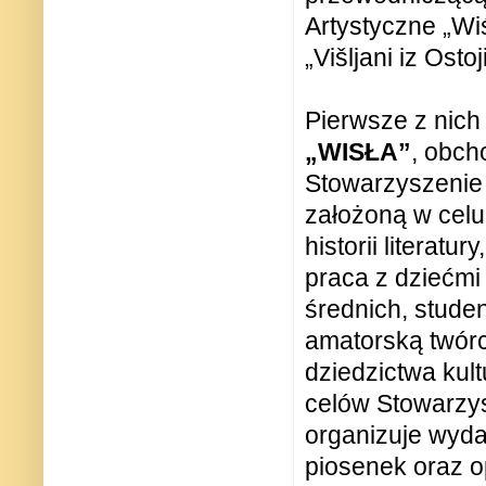
Artystyczne
„
Wi
„Višljani iz Osto
Pierwsze z nich
„WISŁA”
, obch
Stowarzyszenie 
założoną w celu 
historii literatu
praca z dziećmi
średnich, stude
amatorską twórc
dziedzictwa kul
celów Stowarzys
organizuje wydar
piosenek oraz o