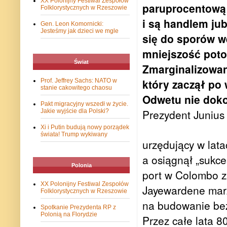
XX Polonijny Festiwal Zespołów
paruprocentową 
Folklorystycznych w Rzeszowie
i są handlem ju
Gen. Leon Komornicki:
Jesteśmy jak dzieci we mgle
się do sporów w
mniejszość poto
Świat
Zmarginalizowan
który zaczął po
Prof. Jeffrey Sachs: NATO w
stanie cakowitego chaosu
Odwetu nie dokon
Pakt migracyjny wszedł w życie.
Prezydent Junius
Jakie wyjście dla Polski?
Xi i Putin budują nowy porządek
świata! Trump wykiwany
urzędujący w lata
a osiągnął „sukce
Polonia
port w Colombo z
XX Polonijny Festiwal Zespołów
Jayewardene marzy
Folklorystycznych w Rzeszowie
na budowanie bez
Spotkanie Prezydenta RP z
Polonią na Florydzie
Przez całe lata 80