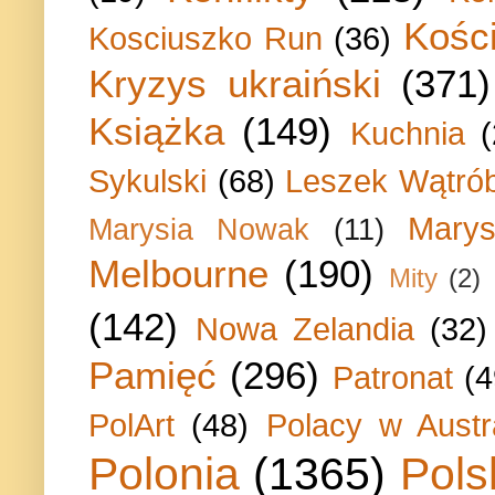
Kości
Kosciuszko Run
(36)
Kryzys ukraiński
(371)
Książka
(149)
Kuchnia
Sykulski
(68)
Leszek Wątrób
Marys
Marysia Nowak
(11)
Melbourne
(190)
Mity
(2)
(142)
Nowa Zelandia
(32)
Pamięć
(296)
Patronat
(4
PolArt
(48)
Polacy w Austra
Polonia
(1365)
Pols