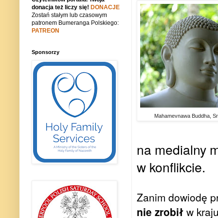
donacja też liczy się!
DONACJE
Zostań stałym lub czasowym
patronem Bumeranga Polskiego:
PATREON
Sponsorzy
Mahamevnawa Buddha, Sr
na medialny m
w konflikcie.
Zanim dowiodę pr
nie zrobił
w kraju