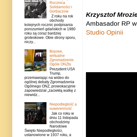
Rocznica
Solidarności i
Gorbaczow
Krzysztof Mrozi
Z roku na rok
obchody
Ambasador RP w 
kolejnych rocznic podpisania
porozumień gdańskich w 1980
Studio Opinii
roku są coraz bardziej
groteskowe. Obie strony sporu,
niczy...
Bojowe,
wirtualne
Zgromadzenie
Ogóle ONZtu
Prezydent USA
Trump,
przemawiając na wideo do
ogólnej debaty Zgromadzenia
Ogólnego ONZ, prowokacyjnie
zapowiedział „zaciekłą walkę z
niewidz...
Niepodległość a
suwerenność
Jak co roku w
dniu 11 listopada
obchodzimy
Narodowe
Święto Niepodległości,
ustanowione w 1937 roku, a