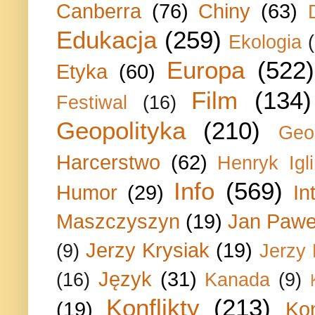
Canberra
(76)
Chiny
(63)
Edukacja
(259)
Ekologia
Europa
(522)
Etyka
(60)
Film
(134)
Festiwal
(16)
Geopolityka
(210)
Geo
Harcerstwo
(62)
Henryk Igli
Info
(569)
Humor
(29)
In
Maszczyszyn
(19)
Jan Paweł
Jerzy Krysiak
(19)
(9)
Jerzy
Język
(31)
(16)
Kanada
(9)
Konflikty
(213)
(19)
Ko