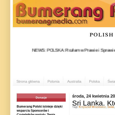
polish
NEWS: POLSKA: Rozłam w Prawie i Sprawiedliwości s
Strona główna
Polonia
Australia
Polska
Świa
środa, 24 kwietnia 2
Donacje
Sri Lanka. Kt
Bumerang Polski istnieje dzięki
Tagi:
Krzysztof Mroziewicz
,
Świat
wsparciu Sponsorów i
Czytelników portalu. Twoja