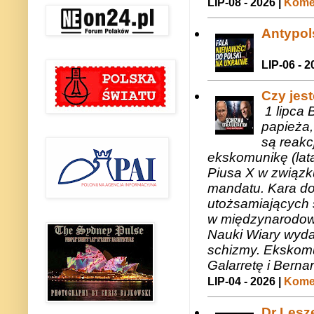
LIP-08 - 2026 |
Komen
Antypols
LIP-06 - 2
Czy jes
1 lipca 
papieża,
są reakc
ekskomunikę (lat
Piusa X w związk
mandatu. Kara do
utożsamiających 
w międzynarodow
Nauki Wiary wyda
schizmy. Ekskomu
Galarretę i Bernar
LIP-04 - 2026 |
Komen
Dr Lesze