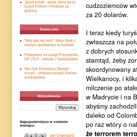
Język polski - język, który łączy.
cudzoziemców wte
Dzień Polonii i Polaków za
granicą
za 20 dolarów.
Events Info
I teraz kiedy tury
zwłaszcza na połu
"Mój tata się żeni". Mam Teatr z
nowym spektaklem w Australii
z dobrych stosunk
Prawybory na urząd Prezydenta
stamtąd, żeby z
RP 2025 - debata 7 kandydatów
skoordynowany ata
Nie żyje Ernestyna Skurjat-
Kozek - unikalna postać Polonii
Wielkanocy, i kilk
australijskiej
milczenie po atak
w Madrycie i na B
Wyszukiwarka
abyśmy zachodzili
daleko od Colomb
po raz wtóry o nak
Najpopularniejsze w ostatnim
miesiącu
że terrorem ter
Jan Engelgard: