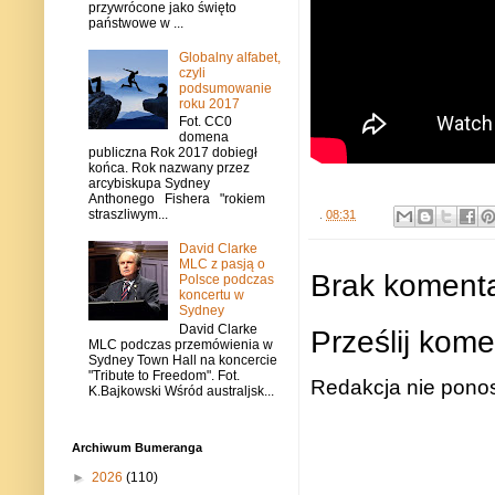
przywrócone jako święto
państwowe w ...
Globalny alfabet,
czyli
podsumowanie
roku 2017
Fot. CC0
domena
publiczna Rok 2017 dobiegł
końca. Rok nazwany przez
arcybiskupa Sydney
Anthonego Fishera "rokiem
straszliwym...
.
08:31
David Clarke
MLC z pasją o
Brak komenta
Polsce podczas
koncertu w
Sydney
David Clarke
Prześlij kome
MLC podczas przemówienia w
Sydney Town Hall na koncercie
"Tribute to Freedom". Fot.
Redakcja nie ponos
K.Bajkowski Wśród australjsk...
Archiwum Bumeranga
►
2026
(110)