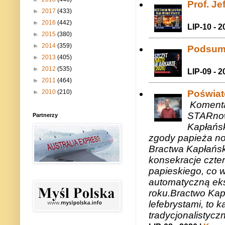
Prof. J
►
2017
(433)
►
2016
(442)
LIP-10 - 2
►
2015
(380)
►
2014
(359)
Podsum
►
2013
(405)
►
2012
(535)
LIP-09 - 2
►
2011
(464)
Poświat
►
2010
(210)
Komenta
STARnow
Partnerzy
Kapłańsk
zgody papieża n
Bractwa Kapłańsk
konsekracje czte
papieskiego, co w
automatyczną eks
roku.Bractwo Ka
lefebrystami, to
tradycjonalistycz