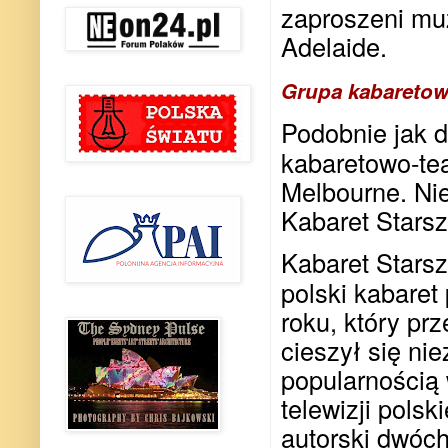
zaproszeni muz
Adelaide.
Grupa kabaretowo
Podobnie jak d
kabaretowo-tea
Melbourne. Ni
Kabaret Starsz
Kabaret Stars
polski kabaret
roku, który prz
cieszył się ni
popularnością
telewizji polski
autorski dwóc