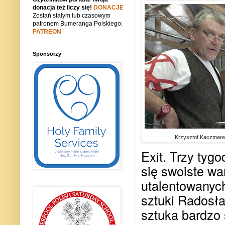
donacja też liczy się!
DONACJE
Zostań stałym lub czasowym
patronem Bumeranga Polskiego:
PATREON
Sponsorzy
Krzysztof Kaczmar
Exit. Trzy tygo
się swoiste wa
utalentowanych
sztuki Radosł
sztuka bardzo 