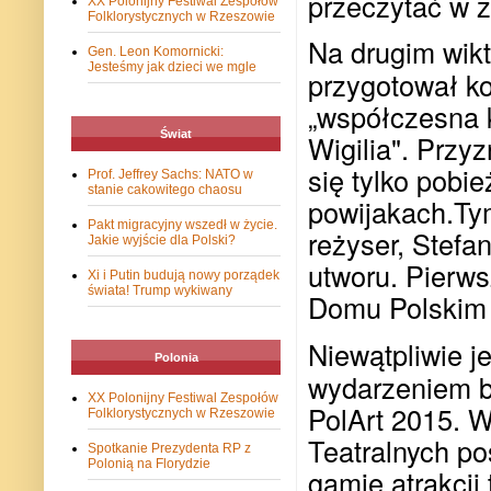
przeczytać w z
XX Polonijny Festiwal Zespołów
Folklorystycznych w Rzeszowie
Na drugim wikt
Gen. Leon Komornicki:
Jesteśmy jak dzieci we mgle
przygotował ko
„współczesna 
Świat
Wigilia". Prz
się tylko pobi
Prof. Jeffrey Sachs: NATO w
stanie cakowitego chaosu
powijakach.Tym
Pakt migracyjny wszedł w życie.
reżyser, Stefa
Jakie wyjście dla Polski?
utworu. Pierws
Xi i Putin budują nowy porządek
świata! Trump wykiwany
Domu Polskim 
Niewątpliwie 
Polonia
wydarzeniem bę
XX Polonijny Festiwal Zespołów
PolArt 2015. 
Folklorystycznych w Rzeszowie
Teatralnych po
Spotkanie Prezydenta RP z
Polonią na Florydzie
gamie atrakcji