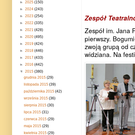
►
2025
(150)
►
2024
(243)
Zespół Teatraln
►
2023
(254)
►
2022
(335)
Zespół im. Jana 
►
2021
(428)
pierwszy. Bogumiła
►
2020
(495)
►
2019
(424)
zwoją grupą od cz
►
2018
(446)
widziana. Na fes
►
2017
(433)
►
2016
(442)
▼
2015
(380)
grudnia 2015
(29)
listopada 2015
(39)
października 2015
(42)
września 2015
(36)
sierpnia 2015
(30)
lipca 2015
(31)
czerwca 2015
(29)
maja 2015
(29)
kwietnia 2015
(29)