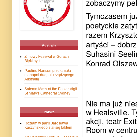
zobaczymy pełn
Tymczasem już 
poetyckie zaty
razem Krzyszt
artyści – dob
Australia
Suhasini Seel
Zimowy Festiwal w Górach
Konrad Olszew
Błękitnych
Pauline Hanson przełamała
monopol duopolu rządzącego
Australią
Solemn Mass of the Easter Vigil
St Mary's Cathedral Sydney
Nie ma już nie
w Healsville. 
Polska
akcji, teatr E
Rozłam w partii Jarosława
Room w centru
Kaczyńskiego stał się faktem