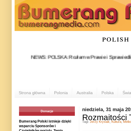
polish
NEWS: POLSKA: Rozłam w Prawie i Sprawiedliwości sta
Strona główna
Polonia
Australia
Polska
Świa
niedziela, 31 maja 2
Donacje
Rozmaitości T
Bumerang Polski istnieje dzięki
Tagi:
Jerzy Krysiak
,
Kultura
,
Melb
wsparciu Sponsorów i
Czytelników portalu. Twoja