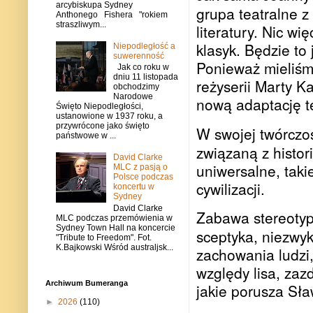
arcybiskupa Sydney
grupa teatralne z
Anthonego Fishera "rokiem
straszliwym...
literatury. Nic w
klasyk. Będzie t
Niepodległość a
suwerenność
Ponieważ mieliśm
Jak co roku w
dniu 11 listopada
reżyserii Marty K
obchodzimy
Narodowe
nową adaptację t
Święto Niepodległości,
ustanowione w 1937 roku, a
przywrócone jako święto
W swojej twórczo
państwowe w ...
związaną z histori
David Clarke
uniwersalne, taki
MLC z pasją o
Polsce podczas
cywilizacji.
koncertu w
Sydney
David Clarke
Zabawa stereotyp
MLC podczas przemówienia w
Sydney Town Hall na koncercie
sceptyka, niezwy
"Tribute to Freedom". Fot.
K.Bajkowski Wśród australjsk...
zachowania ludzi,
względy lisa, zaz
Archiwum Bumeranga
jakie porusza Sł
►
2026
(110)