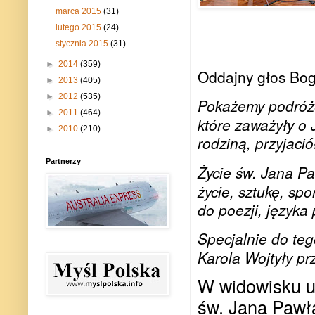
marca 2015
(31)
lutego 2015
(24)
stycznia 2015
(31)
►
2014
(359)
Oddajny głos Bogu
►
2013
(405)
►
2012
(535)
Pokażemy podróże
►
2011
(464)
które zaważyły o 
►
2010
(210)
rodziną, przyjació
Partnerzy
Życie św. Jana Paw
życie, sztukę, sp
do poezji, języka 
Specjalnie do te
Karola Wojtyły pr
W widowisku u
św. Jana Pawła