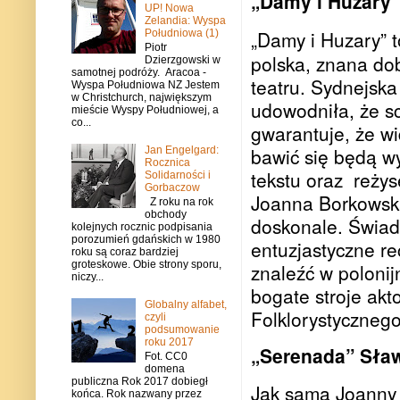
„Damy i Huzary”
UP! Nowa
Zelandia: Wyspa
„Damy i Huzary” 
Południowa (1)
Piotr
polska, znana do
Dzierzgowski w
samotnej podróży. Aracoa -
teatru. Sydnejska
Wyspa Południowa NZ Jestem
w Christchurch, największym
udowodniła, że sc
mieście Wyspy Południowej, a
co...
gwarantuje, że w
bawić się będą w
Jan Engelgard:
Rocznica
tekstu oraz
reżys
Solidarności i
Gorbaczow
Joanna Borkowska-
Z roku na rok
obchody
doskonale. Świad
kolejnych rocznic podpisania
porozumień gdańskich w 1980
entuzjastyczne r
roku są coraz bardziej
groteskowe. Obie strony sporu,
znaleźć w polonij
niczy...
bogate stroje akt
Globalny alfabet,
Folklorystycznego
czyli
podsumowanie
roku 2017
„Serenada” Sła
Fot. CC0
domena
publiczna Rok 2017 dobiegł
Jak sama Joanny B
końca. Rok nazwany przez