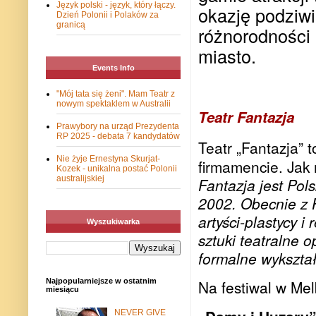
Język polski - język, który łączy.
okazję podziwi
Dzień Polonii i Polaków za
granicą
różnorodności
miasto.
Events Info
"Mój tata się żeni". Mam Teatr z
nowym spektaklem w Australii
Teatr Fantazja
Prawybory na urząd Prezydenta
RP 2025 - debata 7 kandydatów
Teatr „Fantazja” 
Nie żyje Ernestyna Skurjat-
firmamencie. Jak 
Kozek - unikalna postać Polonii
australijskiej
Fantazja jest Po
2002. Obecnie z 
artyści-plastycy i
Wyszukiwarka
sztuki teatralne o
formalne wykszta
Na festiwal w Me
Najpopularniejsze w ostatnim
miesiącu
NEVER GIVE