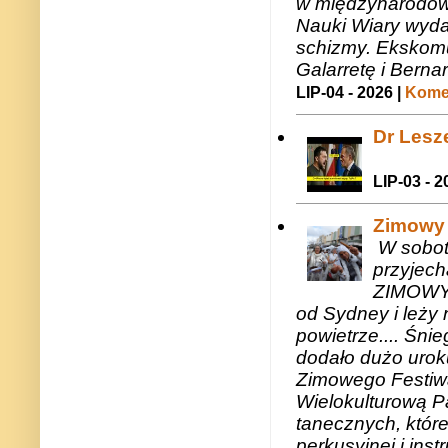
w międzynarodow
Nauki Wiary wyda
schizmy. Ekskomu
Galarretę i Bernar
LIP-04 - 2026 |
Komen
Dr Lesze
LIP-03 - 2
Zimowy 
W sobotę
przyjech
ZIMOWY 
od Sydney i leży 
powietrze.... Śni
dodało dużo uroku
Zimowego Festiwal
Wielokulturową P
tanecznych, któr
perkusyjnej i in