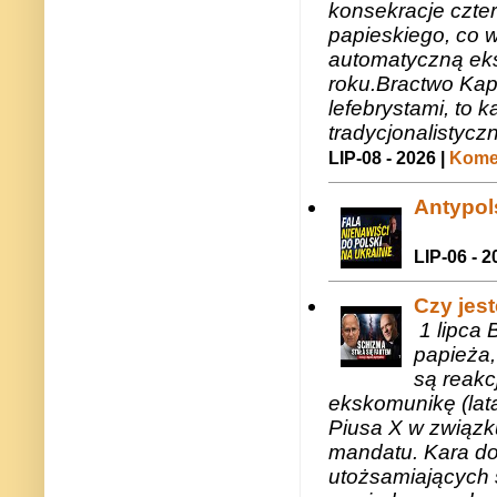
konsekracje czte
papieskiego, co w
automatyczną eks
roku.Bractwo Ka
lefebrystami, to
tradycjonalistycz
LIP-08 - 2026 |
Komen
Antypols
LIP-06 - 2
Czy jes
1 lipca 
papieża,
są reakc
ekskomunikę (lat
Piusa X w związk
mandatu. Kara do
utożsamiających 