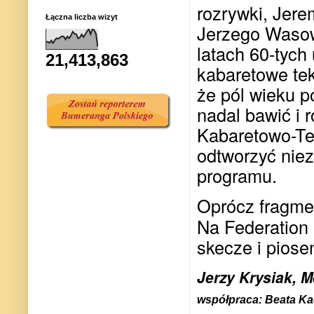
rozrywki, Jere
Łączna liczba wizyt
Jerzego Wasow
latach 60-tych 
21,413,863
kabaretowe tek
że pól wieku pó
nadal bawić i 
Kabaretowo-Tea
odtworzyć niez
programu.
Oprócz fragme
Na Federation
skecze i piose
Jerzy Krysiak, 
współpraca: Beata K