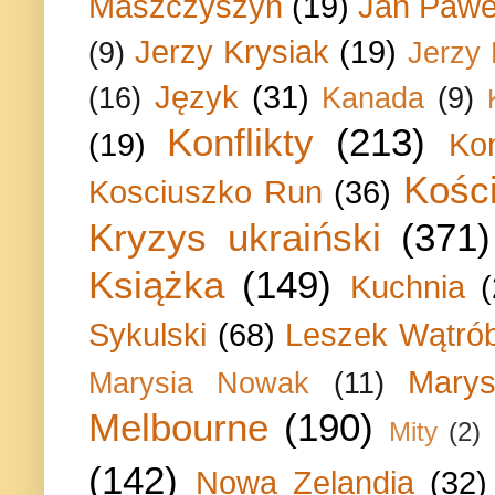
Maszczyszyn
(19)
Jan Paweł
Jerzy Krysiak
(19)
(9)
Jerzy
Język
(31)
(16)
Kanada
(9)
Konflikty
(213)
(19)
Ko
Kości
Kosciuszko Run
(36)
Kryzys ukraiński
(371)
Książka
(149)
Kuchnia
Sykulski
(68)
Leszek Wątrób
Marys
Marysia Nowak
(11)
Melbourne
(190)
Mity
(2)
(142)
Nowa Zelandia
(32)