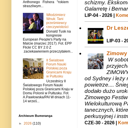
schizmy. Ekskomu
Anthonego Fishera "rokiem
straszliwym...
Galarretę i Bernar
Włodzimierz
LIP-04 - 2026 |
Komen
Wnuk: Tani
prześmiewcy
rzeczywistości
Dr Lesze
Donald Tusk na
kongresie
European People's Party na
LIP-03 - 2
Malcie (marzec 2017). Fot. EPP
Flickr CC BY 2.0 Z
zaciekawieniem przeczytałem...
Zimowy 
W sobotę
II Światowe
Forum Nauki
przyjech
Polskiej poza
ZIMOWY 
Granicami Kraju
w Pułtusku
od Sydney i leży 
Uczestnicy II
powietrze.... Śni
Światowego Forum Nauki
Polskiej poza Granicami Kraju w
dodało dużo uroku
Domu Polonii w Pułtusku. Fot.
Zimowego Festiwal
A.Pawłowska/PAI W dniach 11-
14 wrześ...
Wielokulturową P
tanecznych, któr
perkusyjnej i in
Archiwum Bumeranga
CZE-30 - 2026 |
Kome
►
2026
(110)