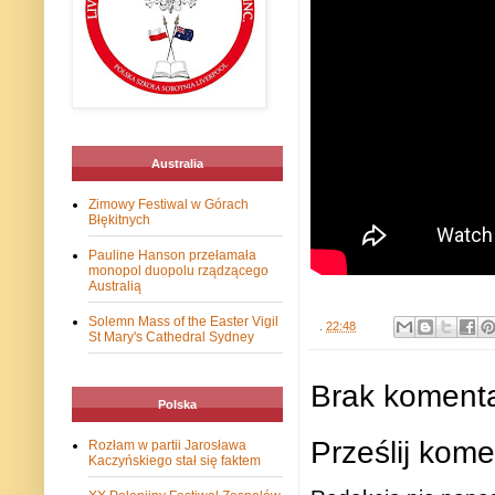
Australia
Zimowy Festiwal w Górach
Błękitnych
Pauline Hanson przełamała
monopol duopolu rządzącego
Australią
Solemn Mass of the Easter Vigil
.
22:48
St Mary's Cathedral Sydney
Brak komenta
Polska
Prześlij kome
Rozłam w partii Jarosława
Kaczyńskiego stał się faktem