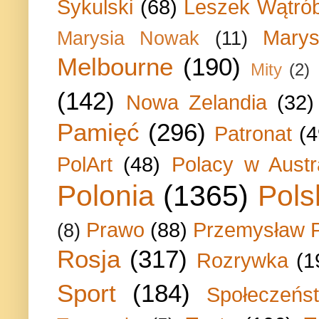
Sykulski
(68)
Leszek Wątrób
Marys
Marysia Nowak
(11)
Melbourne
(190)
Mity
(2)
(142)
Nowa Zelandia
(32)
Pamięć
(296)
Patronat
(4
PolArt
(48)
Polacy w Austra
Polonia
(1365)
Pols
Prawo
(88)
Przemysław P
(8)
Rosja
(317)
Rozrywka
(1
Sport
(184)
Społeczeńs