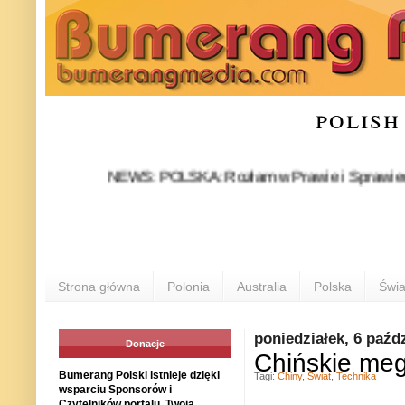
polish
NEWS: POLSKA: Rozłam w Prawie i Sprawiedliwości s
Strona główna
Polonia
Australia
Polska
Świa
poniedziałek, 6 paźd
Donacje
Chińskie meg
Bumerang Polski istnieje dzięki
Tagi:
Chiny
,
Świat
,
Technika
wsparciu Sponsorów i
Czytelników portalu. Twoja