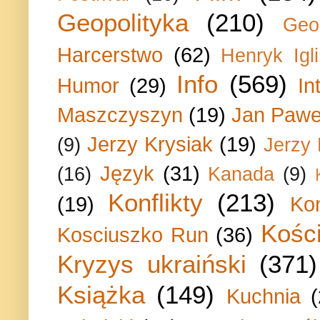
Geopolityka
(210)
Geo
Harcerstwo
(62)
Henryk Igli
Info
(569)
Humor
(29)
In
Maszczyszyn
(19)
Jan Paweł
Jerzy Krysiak
(19)
(9)
Jerzy
Język
(31)
(16)
Kanada
(9)
Konflikty
(213)
(19)
Ko
Kości
Kosciuszko Run
(36)
Kryzys ukraiński
(371)
Książka
(149)
Kuchnia