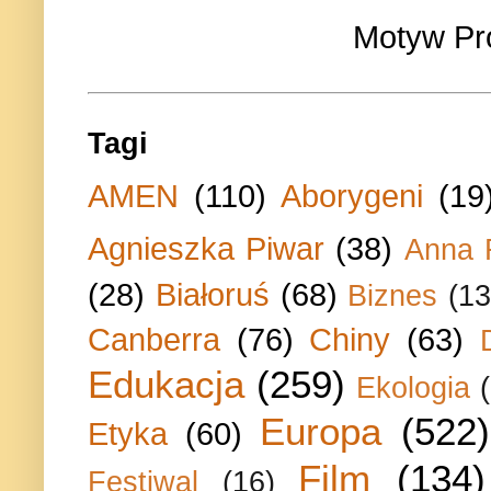
Motyw Pr
Tagi
AMEN
(110)
Aborygeni
(19
Agnieszka Piwar
(38)
Anna 
(28)
Białoruś
(68)
Biznes
(13
Canberra
(76)
Chiny
(63)
Edukacja
(259)
Ekologia
Europa
(522)
Etyka
(60)
Film
(134)
Festiwal
(16)