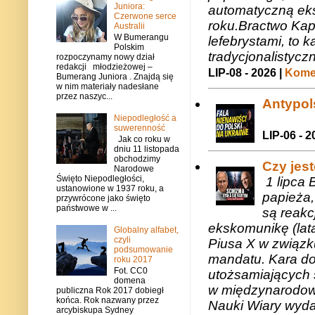
Juniora:
automatyczną eks
Czerwone serce
roku.Bractwo Ka
Australii
W Bumerangu
lefebrystami, to
Polskim
tradycjonalistycz
rozpoczynamy nowy dział
redakcji młodzieżowej –
LIP-08 - 2026 |
Komen
Bumerang Juniora . Znajdą się
w nim materiały nadesłane
przez naszyc...
Antypols
Niepodległość a
suwerenność
LIP-06 - 2
Jak co roku w
dniu 11 listopada
obchodzimy
Czy jes
Narodowe
Święto Niepodległości,
1 lipca 
ustanowione w 1937 roku, a
papieża,
przywrócone jako święto
państwowe w ...
są reakc
ekskomunikę (lat
Globalny alfabet,
czyli
Piusa X w związk
podsumowanie
mandatu. Kara do
roku 2017
Fot. CC0
utożsamiających 
domena
w międzynarodow
publiczna Rok 2017 dobiegł
końca. Rok nazwany przez
Nauki Wiary wyda
arcybiskupa Sydney