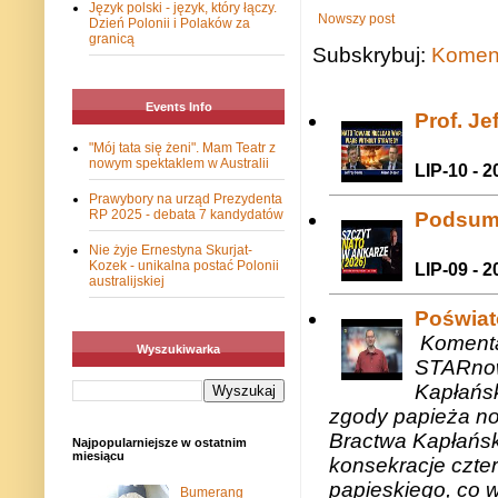
Język polski - język, który łączy.
Nowszy post
Dzień Polonii i Polaków za
granicą
Subskrybuj:
Koment
Events Info
Prof. J
"Mój tata się żeni". Mam Teatr z
nowym spektaklem w Australii
LIP-10 - 2
Prawybory na urząd Prezydenta
RP 2025 - debata 7 kandydatów
Podsum
Nie żyje Ernestyna Skurjat-
Kozek - unikalna postać Polonii
LIP-09 - 2
australijskiej
Poświat
Komenta
Wyszukiwarka
STARnow
Kapłańsk
zgody papieża n
Bractwa Kapłańsk
Najpopularniejsze w ostatnim
miesiącu
konsekracje czte
papieskiego, co w
Bumerang