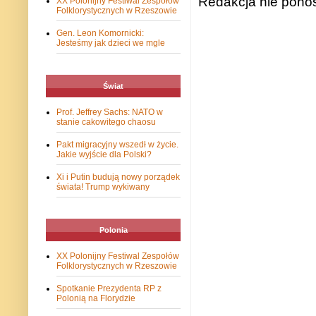
Redakcja nie ponos
XX Polonijny Festiwal Zespołów
Folklorystycznych w Rzeszowie
Gen. Leon Komornicki:
Jesteśmy jak dzieci we mgle
Świat
Prof. Jeffrey Sachs: NATO w
stanie cakowitego chaosu
Pakt migracyjny wszedł w życie.
Jakie wyjście dla Polski?
Xi i Putin budują nowy porządek
świata! Trump wykiwany
Polonia
XX Polonijny Festiwal Zespołów
Folklorystycznych w Rzeszowie
Spotkanie Prezydenta RP z
Polonią na Florydzie