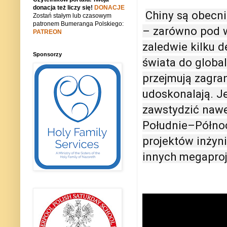
donacja też liczy się!
DONACJE
Chiny są obecn
Zostań stałym lub czasowym
patronem Bumeranga Polskiego:
– zarówno pod w
PATREON
zaledwie kilku d
Sponsorzy
świata do global
przejmują zagran
udoskonalają. J
zawstydzić nawe
Południe–Północ.
projektów inżyni
innych megaproj