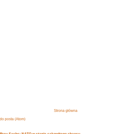
Strona główna
do posta (Atom)
effrey Sachs: NATO w stanie cakowitego chaosu