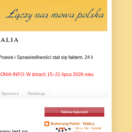
ralia
prawiedliwości stał się faktem. 24 lipca prezes partii Jarosł
 INFO: W dniach 15–21 lipca 2026 roku Rzeszów ponownie stał 
Sponsors
Redakcja
Tablica Ogłoszeń
Bumerang Polski - Tablica
Vis a -Vis - Koktail
wany jest na