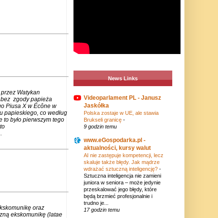
News Links
 przez Watykan
Videoparlament PL - Janusz
m bez zgody papieża
Jaskółka
go Piusa X w Écône w
u papieskiego, co według
Polska zostaje w UE, ale stawia
e to było pierwszym tego
Brukseli granicę
-
to
9 godzin temu
.
www.eGospodarka.pl -
aktualności, kursy walut
AI nie zastępuje kompetencji, lecz
skaluje także błędy. Jak mądrze
wdrażać sztuczną inteligencję?
-
Sztuczna inteligencja nie zamieni
juniora w seniora – może jedynie
przeskalować jego błędy, które
będą brzmieć profesjonalnie i
trudno je...
ekskomunikę oraz
17 godzin temu
czną ekskomunikę (latae