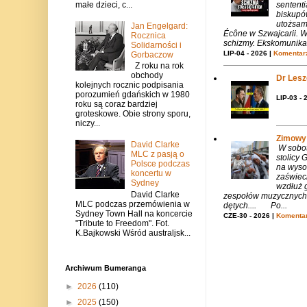
sentent
małe dzieci, c...
biskupó
utożsam
Jan Engelgard:
Écône w Szwajcarii. W
Rocznica
schizmy. Ekskomunika 
Solidarności i
LIP-04 - 2026 |
Komentarz
Gorbaczow
Z roku na rok
obchody
Dr Lesze
kolejnych rocznic podpisania
porozumień gdańskich w 1980
LIP-03 - 
roku są coraz bardziej
groteskowe. Obie strony sporu,
niczy...
Zimowy 
David Clarke
W sobotę
MLC z pasją o
stolicy
Polsce podczas
na wysok
koncertu w
zaświeci
Sydney
wzdłuż g
David Clarke
zespołów muzycznych i
MLC podczas przemówienia w
dętych.... Po...
Sydney Town Hall na koncercie
CZE-30 - 2026 |
Komentar
"Tribute to Freedom". Fot.
K.Bajkowski Wśród australjsk...
Archiwum Bumeranga
►
2026
(110)
►
2025
(150)