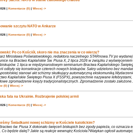
2026 |
Komentarze (0)
|
Wiecej ->
owanie szczytu NATO w Ankarze
2026 |
Komentarze (0)
|
Wiecej ->
owski: Po co Kościół, skoro nie ma znaczenia w co wierzę?
rz Mirosława Poświatowskiego, redaktora naczelnego STARnowa.TV po wydanej
nice na Bractwo Kapłańskie Św. Piusa X, 2 lipca 2026 w związku z wyświęcenie
biskupów. 1 lipca w międzynarodowym seminarium Bractwa Kapłańskiego Święte
rii odbyły się konsekracje czterech nowych biskupów. Sakry udzielono bez mandat
Apostolskiej stanowi akt schizmy skutkujący automatyczną ekskomuniką.Wydarzeni
ctwo Kapłańskie Świętego Piusa X (FSSPX), powszechnie nazywane lefebrystami, 
dowe zgromadzenie księży tradycjonalistycznych. Zgromadzenie zostało założone..
e (0)
|
Wiecej ->
ka fala na Ukrainie. Rozbrajenie polskiej armii
2026 |
Komentarze (0)
|
Wiecej ->
teśmy Świadkami nowej schizmy w Kościele katolickim?
 Bractwo św. Piusa X dokonało święceń biskupich bez zgody papieża, co oznacza 
. Co będzie dalej? Jakie są reakcje wewnątrz Kościoła?Watykan ogłosił automaty