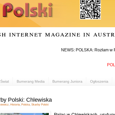
sh internet magazine in aust
NEWS: POLSKA: Rozłam w Prawie i S
POLONIA
Świat
Bumerang Media
Bumerang Juniora
Ogłoszenia
by Polski: Chlewiska
kiewicz
,
Historia
,
Polska
,
Skarby Polski
Pałac w Chlewiskach, usytuo