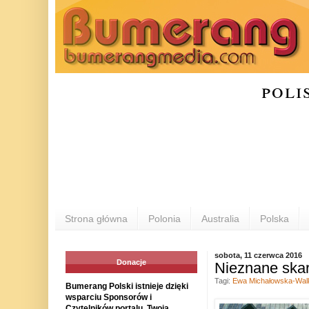
poli
Strona główna
Polonia
Australia
Polska
sobota, 11 czerwca 2016
Donacje
Nieznane skar
Tagi:
Ewa Michałowska-Wal
Bumerang Polski istnieje dzięki
wsparciu Sponsorów i
Czytelników portalu. Twoja