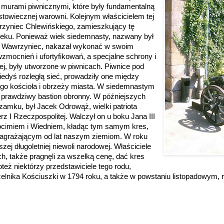
 murami piwnicznymi, które były fundamentalną
towiecznej warowni. Kolejnym właścicielem tej
wrzyniec Chlewińskiego, zamieszkujący tę
ieku. Ponieważ wiek siedemnasty, nazwany był
ż Wawrzyniec, nakazał wykonać w swoim
mocnień i ufortyfikowań, a specjalne schrony i
j, były utworzone w piwnicach. Piwnice pod
edyś rozległą sieć, prowadziły one między
go kościoła i obrzeży miasta. W siedemnastym
e prawdziwy bastion obronny. W późniejszych
 zamku, był Jacek Odrowąż, wielki patriota
erz I Rzeczpospolitej. Walczył on u boku Jana III
cimiem i Wiedniem, kładąc tym samym kres,
agrażającym od lat naszym ziemiom. W roku
zej długoletniej niewoli narodowej. Właściciele
, także pragnęli za wszelką cenę, dać kres
Toteż niektórzy przedstawiciele tego rodu,
zelnika Kościuszki w 1794 roku, a także w powstaniu listopadowym,