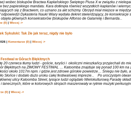
iae) wobec biskupów Bractwa Kapłańskiego Świętego Piusa X w związku z nielega
w bez papieskiego mandatu. Kara dotknęła również wszystkich kapłanów i wiernyc
iających się z Bractwem, co uznano za akt schizmy. Obrzęd miał miejsce w międ
 odpowiedzi Dykasteria Nauki Wiary wydała dekret stwierdzający, że konsekracje 
objęła głównych konsekratorów (biskupów Alfonso de Galarretę i Bernarda...
e (0)
|
Wiecej ->
k Sykulski: Tak źle jak teraz, nigdy nie było
2026 |
Komentarze (0)
|
Wiecej ->
Festiwal w Górach Błękitnych
 20 czerwca tłumy ludzi - goście, turyści i okoliczni mieszkańcy przyjechali do m
 Gór Błękitnych na ZIMOWY FESTIWAL .... Katoomba znajduje się ponad 100 km na 
ości około 1017m npm. i gdzie jest zdrowe górskie powietrze.... Śniegu nie było, 
ło Słońce i dodało dużo uroku całej festiwalowej imprezie... Po uroczystym otwa
łównej ulicy Katoomba Street, tysiące ludzi oglądało Wielokulturową Paradę składa
 tanecznych, które w kolorowych strojach maszerowały w rytmie muzyki perkusyjne
ze (0)
|
Wiecej ->