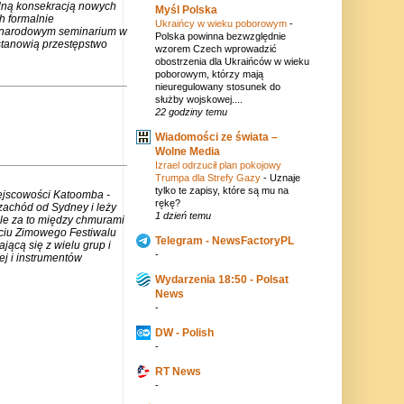
lną konsekracją nowych
Myśl Polska
h formalnie
Ukraińcy w wieku poborowym
-
zynarodowym seminarium w
Polska powinna bezwzględnie
stanowią przestępstwo
wzorem Czech wprowadzić
obostrzenia dla Ukraińców w wieku
poborowym, którzy mają
nieuregulowany stosunek do
służby wojskowej....
22 godziny temu
Wiadomości ze świata –
Wolne Media
Izrael odrzucił plan pokojowy
Trumpa dla Strefy Gazy
-
Uznaje
tylko te zapisy, które są mu na
iejscowości Katoomba -
rękę?
zachód od Sydney i leży
1 dzień temu
ale za to między chmurami
rciu Zimowego Festiwalu
Telegram - NewsFactoryPL
jącą się z wielu grup i
-
j i instrumentów
Wydarzenia 18:50 - Polsat
News
-
DW - Polish
-
RT News
-