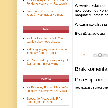
XX Polonijny Festiwal Zespołów
Folklorystycznych w Rzeszowie
W wyniku kolejnego 
jako pogromcy Polakó
Gen. Leon Komornicki:
Jesteśmy jak dzieci we mgle
magnaterii. Zatem pa
W dzisiejszych czasa
Świat
Ewa Michałowska -
Prof. Jeffrey Sachs: NATO w
stanie cakowitego chaosu
Pakt migracyjny wszedł w życie.
Jakie wyjście dla Polski?
.
14:48
Xi i Putin budują nowy porządek
świata! Trump wykiwany
Brak komentar
Prześlij kome
Polonia
XX Polonijny Festiwal Zespołów
Redakcja nie ponosi odp
Folklorystycznych w Rzeszowie
Spotkanie Prezydenta RP z
Polonią na Florydzie