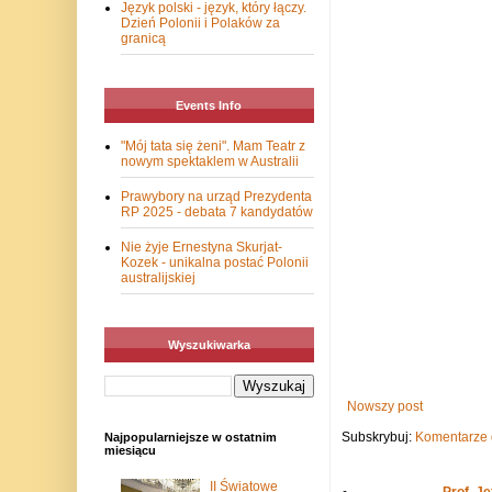
Język polski - język, który łączy.
Dzień Polonii i Polaków za
granicą
Events Info
"Mój tata się żeni". Mam Teatr z
nowym spektaklem w Australii
Prawybory na urząd Prezydenta
RP 2025 - debata 7 kandydatów
Nie żyje Ernestyna Skurjat-
Kozek - unikalna postać Polonii
australijskiej
Wyszukiwarka
Nowszy post
Subskrybuj:
Komentarze 
Najpopularniejsze w ostatnim
miesiącu
II Światowe
Prof. J