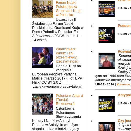
Forum Nauki
Polskiej poza
LIP-10 - 
Granicami Kraju
w Pułtusku
Uczestnicy II
Światowego Forum Nauki
Podsum
Polskiej poza Granicami Kraju w
Domu Polonii w Pułtusku. Fot.
LIP-09 - 
A.Pawłowska/PAI W dniach 11-
14 wrześ...
Włodzimierz
Poświat
Wnuk: Tani
Komenta
prześmiewcy
ekskomu
rzeczywistości
nowych 
Donald Tusk na
Szwajca
kongresie
Stolicy 
European People's Party na
typu od 1988 roku.Bra
Malcie (marzec 2017). Fot. EPP
katolickie międzynaro
Flickr CC BY 2.0 Z
LIP-08 - 2026 |
Komentarz
zaciekawieniem przeczytałem...
Antypols
Polonia w Antalyi
(Turcja).
LIP-06 - 
Rozmowa 1
Członkowie
Polonijnego
Stowarzyszenia
Czy jes
Kultury i Nauki w Antalyi -
1 lipca
Polonia w Antalyi to w dużym
schizmę
stopniu ludzie młodzi, mający