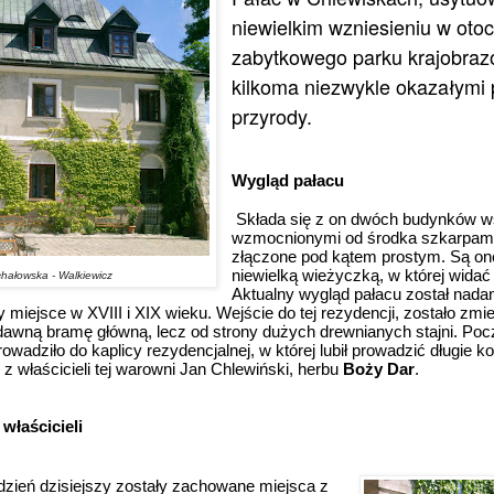
niewielkim wzniesieniu w oto
zabytkowego parku krajobra
kilkoma niezwykle okazałymi
przyrody.
Wygląd pałacu
Składa się z on dwóch budynków w
wzmocnionymi od środka szkarpami,
złączone pod kątem prostym. Są on
niewielką wieżyczką, w której widać 
hałowska - Walkiewicz
Aktualny wygląd pałacu został nada
y miejsce w XVIII i XIX wieku. Wejście do tej rezydencji, zostało zmie
dawną bramę główną, lecz od strony dużych drewnianych stajni. Po
owadziło do kaplicy rezydencjalnej, w której lubił prowadzić długie k
z właścicieli tej warowni Jan Chlewiński, herbu
Boży Dar
.
właścicieli
dzień dzisiejszy zostały zachowane miejsca z