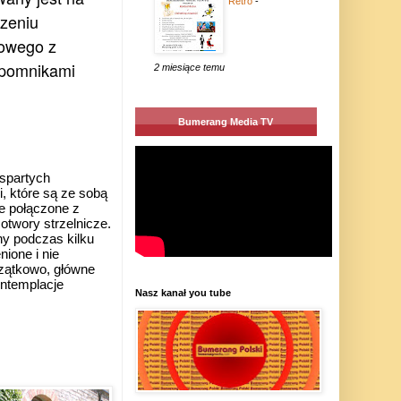
Retro
-
czeniu
zowego z
 pomnikami
2 miesiące temu
Bumerang Media TV
spartych
 które są ze sobą
e połączone z
otwory strzelnicze.
ny podczas kilku
nione i nie
czątkowo, główne
ontemplacje
Nasz kanał you tube