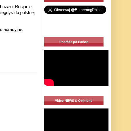
bożało. Rosjanie
iegdyś do polskiej
stauracyjne.
Podróże po Polsce
Video NEWS & Opinions