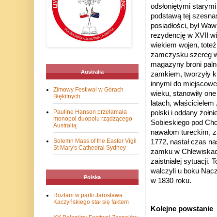
odsłoniętymi starymi
podstawą tej szesnas
posiadłości, był Wa
rezydencję w XVII w
wiekiem wojen, tote
zamczysku szereg wz
magazyny broni palne
Australia
zamkiem, tworzyły ki
innymi do miejscowe
Zimowy Festiwal w Górach
wieku, stanowiły on
Błękitnych
latach, właścicielem
Pauline Hanson przełamała
polski i oddany żołni
monopol duopolu rządzącego
Sobieskiego pod Cho
Australią
nawałom tureckim, z
Solemn Mass of the Easter Vigil
1772, nastał czas nas
St Mary's Cathedral Sydney
zamku w Chlewiskach
zaistniałej sytuacji. 
walczyli u boku Nac
Polska
w 1830 roku.
Rozłam w partii Jarosława
Kaczyńskiego stał się faktem
Kolejne powstanie