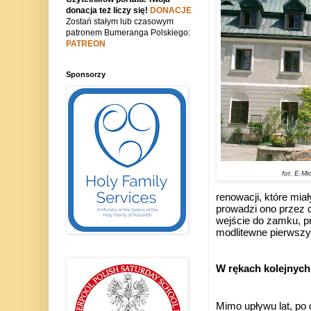
donacja też liczy się!
DONACJE
Zostań stałym lub czasowym
patronem Bumeranga Polskiego:
PATREON
Sponsorzy
fot. E.
Mic
renowacji, które miał
prowadzi ono przez 
wejście do zamku, pr
modlitewne pierwszy 
W rękach kolejnych 
Mimo upływu lat, po 