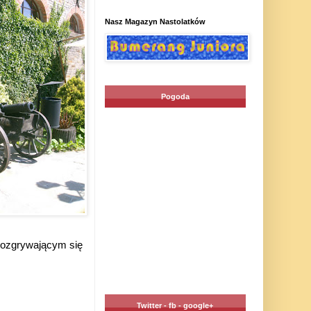
Nasz Magazyn Nastolatków
Pogoda
 rozgrywającym się
Twitter - fb - google+