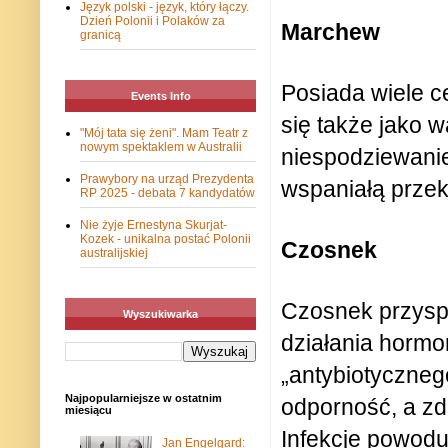
Język polski - język, który łączy.
Dzień Polonii i Polaków za
Marchew
granicą
Posiada wiele 
Events Info
się także jako w
"Mój tata się żeni". Mam Teatr z
nowym spektaklem w Australii
niespodziewani
Prawybory na urząd Prezydenta
wspaniałą przek
RP 2025 - debata 7 kandydatów
Nie żyje Ernestyna Skurjat-
Kozek - unikalna postać Polonii
Czosnek
australijskiej
Czosnek przyspi
Wyszukiwarka
działania hormo
„antybiotyczneg
Najpopularniejsze w ostatnim
odporność, a zd
miesiącu
Infekcje powodu
Jan Engelgard: