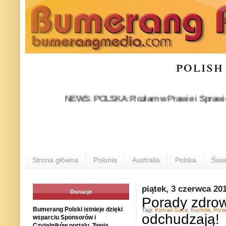
polish
NEWS: POLSKA: Rozłam w Prawie i Sprawiedliwości 
Strona główna
Polonia
Australia
Polska
Świa
piątek, 3 czerwca 20
Donacje
Porady zdrow
Bumerang Polski istnieje dzięki
Tagi:
Konrad Gaca
,
Kuchnia
,
Pora
odchudzają!
wsparciu Sponsorów i
Czytelników portalu. Twoja