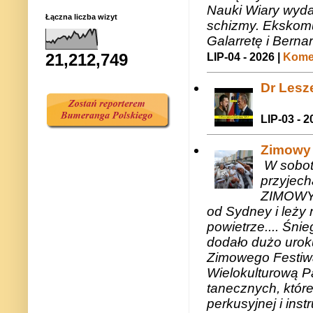
Nauki Wiary wyda
Łączna liczba wizyt
schizmy. Ekskomu
Galarretę i Bernar
21,212,749
LIP-04 - 2026 |
Komen
Dr Lesze
LIP-03 - 2
Zimowy 
W sobotę
przyjech
ZIMOWY 
od Sydney i leży 
powietrze.... Śni
dodało dużo uroku
Zimowego Festiwal
Wielokulturową P
tanecznych, któr
perkusyjnej i in