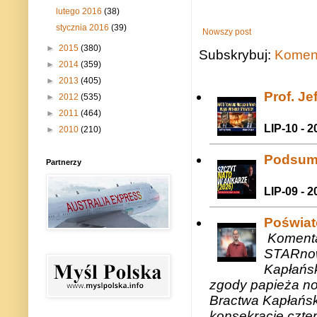
lutego 2016
(38)
stycznia 2016
(39)
Nowszy post
►
2015
(380)
Subskrybuj:
Koment
►
2014
(359)
►
2013
(405)
Prof. J
►
2012
(535)
►
2011
(464)
LIP-10 - 2
►
2010
(210)
Podsum
Partnerzy
LIP-09 - 2
Poświat
Komenta
STARnow
Kapłańsk
zgody papieża n
Bractwa Kapłańsk
konsekracje czte