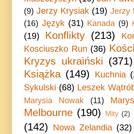
Jerzy Krysiak
(19)
(9)
Jerzy
Język
(31)
(16)
Kanada
(9)
Konflikty
(213)
(19)
Ko
Kości
Kosciuszko Run
(36)
Kryzys ukraiński
(371)
Książka
(149)
Kuchnia
Sykulski
(68)
Leszek Wątrób
Marys
Marysia Nowak
(11)
Melbourne
(190)
Mity
(2)
(142)
Nowa Zelandia
(32)