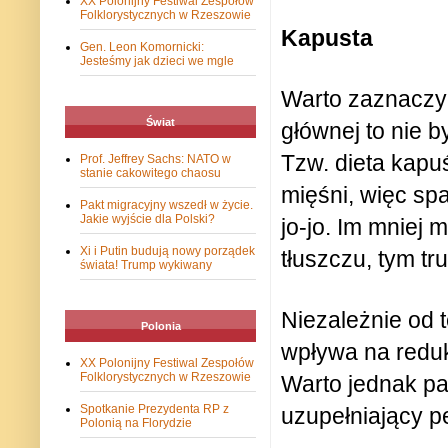
XX Polonijny Festiwal Zespołów
Folklorystycznych w Rzeszowie
Kapusta
Gen. Leon Komornicki:
Jesteśmy jak dzieci we mgle
Warto zaznaczyć
Świat
głównej to nie b
Tzw. dieta kapu
Prof. Jeffrey Sachs: NATO w
stanie cakowitego chaosu
mięśni, więc sp
Pakt migracyjny wszedł w życie.
Jakie wyjście dla Polski?
jo-jo. Im mniej
Xi i Putin budują nowy porządek
tłuszczu, tym tr
świata! Trump wykiwany
Niezależnie od 
Polonia
wpływa na redukc
XX Polonijny Festiwal Zespołów
Folklorystycznych w Rzeszowie
Warto jednak pa
Spotkanie Prezydenta RP z
uzupełniający pe
Polonią na Florydzie