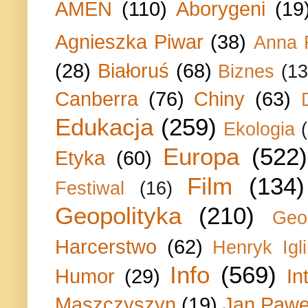
AMEN
(110)
Aborygeni
(19
Agnieszka Piwar
(38)
Anna 
(28)
Białoruś
(68)
Biznes
(13
Canberra
(76)
Chiny
(63)
Edukacja
(259)
Ekologia
Europa
(522)
Etyka
(60)
Film
(134)
Festiwal
(16)
Geopolityka
(210)
Geo
Harcerstwo
(62)
Henryk Igli
Info
(569)
Humor
(29)
In
Maszczyszyn
(19)
Jan Paweł