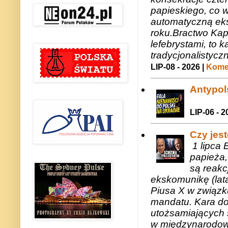
papieskiego, co w
automatyczną eks
roku.Bractwo Ka
lefebrystami, to
tradycjonalistycz
LIP-08 - 2026 |
Komen
Antypols
LIP-06 - 2
Czy jes
1 lipca 
papieża,
są reakc
ekskomunikę (lat
Piusa X w związk
mandatu. Kara do
utożsamiających 
w międzynarodow