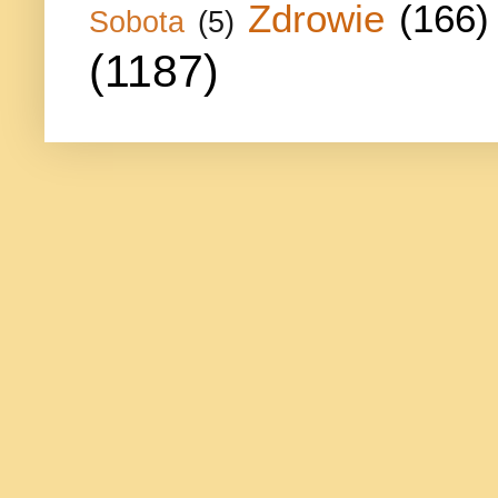
Zdrowie
(166)
Sobota
(5)
(1187)