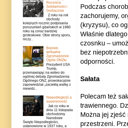
Rocznica
Podczas choroby
Solidarności i
Gorbaczow
zachorujemy, org
Z roku na rok
obchody
kolejnych rocznic podpisania
(kryzysu), co og
porozumień gdańskich w 1980
roku są coraz bardziej
Właśnie dlatego
groteskowe. Obie strony sporu,
niczy...
czosnku – umożl
Bojowe,
bez niepotrzebn
wirtualne
Zgromadzenie
odporności.
Ogóle ONZtu
Prezydent USA
Trump,
przemawiając na wideo do
ogólnej debaty Zgromadzenia
Sałata
Ogólnego ONZ, prowokacyjnie
zapowiedział „zaciekłą walkę z
niewidz...
Polecam też sał
Niepodległość a
suwerenność
trawiennego. Dz
Jak co roku w
dniu 11 listopada
Można jej zjeść
obchodzimy
Narodowe
Święto Niepodległości,
przestrzeni. Pr
ustanowione w 1937 roku, a