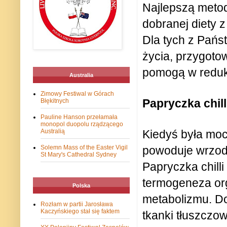
Najlepszą metod
dobranej diety 
Dla tych z Pańs
życia, przygoto
pomogą w redukc
Australia
Zimowy Festiwal w Górach
Papryczka chill
Błękitnych
Pauline Hanson przełamała
monopol duopolu rządzącego
Australią
Kiedyś była mo
Solemn Mass of the Easter Vigil
powoduje wrzody
St Mary's Cathedral Sydney
Papryczka chilli
termogeneza or
Polska
metabolizmu. Do
Rozłam w partii Jarosława
Kaczyńskiego stał się faktem
tkanki tłuszczow