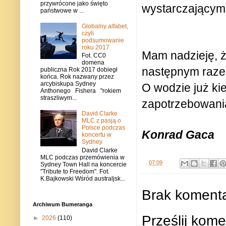
przywrócone jako święto
wystarczającym 
państwowe w ...
Globalny alfabet,
czyli
podsumowanie
roku 2017
Mam nadzieję, 
Fot. CC0
domena
następnym raze
publiczna Rok 2017 dobiegł
końca. Rok nazwany przez
arcybiskupa Sydney
O wodzie już ki
Anthonego Fishera "rokiem
straszliwym...
zapotrzebowania
David Clarke
MLC z pasją o
Polsce podczas
Konrad Gaca
koncertu w
Sydney
David Clarke
MLC podczas przemówienia w
.
07:09
Sydney Town Hall na koncercie
"Tribute to Freedom". Fot.
K.Bajkowski Wśród australjsk...
Brak komenta
Archiwum Bumeranga
Prześlij kome
►
2026
(110)