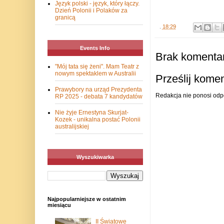
Język polski - język, który łączy.
Dzień Polonii i Polaków za
granicą
.
18:29
Events Info
Brak komentar
"Mój tata się żeni". Mam Teatr z
nowym spektaklem w Australii
Prześlij kome
Prawybory na urząd Prezydenta
Redakcja nie ponosi odp
RP 2025 - debata 7 kandydatów
Nie żyje Ernestyna Skurjat-
Kozek - unikalna postać Polonii
australijskiej
Wyszukiwarka
Najpopularniejsze w ostatnim
miesiącu
II Światowe