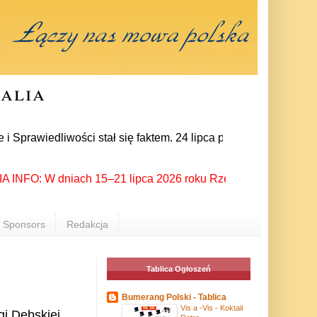
ralia
dliwości stał się faktem. 24 lipca prezes partii Jarosław Kac
O: W dniach 15–21 lipca 2026 roku Rzeszów ponownie stał się 
Sponsors
Redakcja
Tablica Ogłoszeń
Bumerang Polski - Tablica
Vis a -Vis - Koktail
gi Dębskiej,