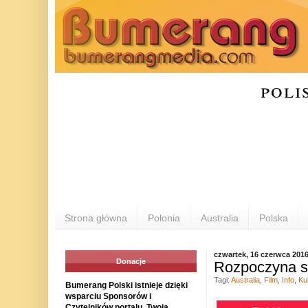
poli
Strona główna
Polonia
Australia
Polska
czwartek, 16 czerwca 201
Donacje
Rozpoczyna si
Tagi:
Australia
,
Film
,
Info
,
Ku
Bumerang Polski istnieje dzięki
wsparciu Sponsorów i
Czytelników portalu. Twoja