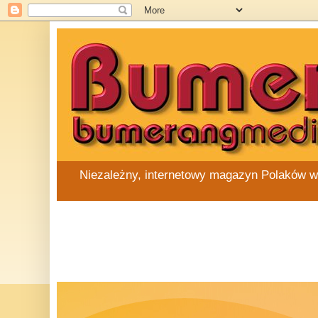
Niezależny, internetowy magazyn Polaków w Au