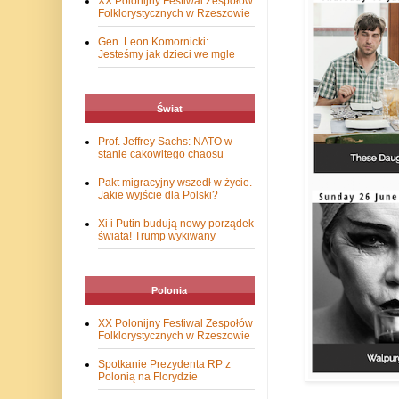
XX Polonijny Festiwal Zespołów
Folklorystycznych w Rzeszowie
Gen. Leon Komornicki:
Jesteśmy jak dzieci we mgle
Świat
Prof. Jeffrey Sachs: NATO w
stanie cakowitego chaosu
Pakt migracyjny wszedł w życie.
Jakie wyjście dla Polski?
Xi i Putin budują nowy porządek
świata! Trump wykiwany
Polonia
XX Polonijny Festiwal Zespołów
Folklorystycznych w Rzeszowie
Spotkanie Prezydenta RP z
Polonią na Florydzie