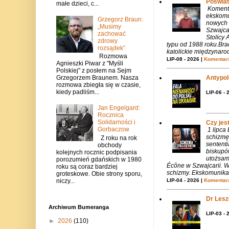
Poświat
małe dzieci, c...
Komenta
ekskomu
Grzegorz Braun:
nowych 
„Musimy
Szwajca
zachować
Stolicy 
zdrowy
typu od 1988 roku.Bra
rozsądek”
katolickie międzynaro
Rozmowa
LIP-08 - 2026 |
Komentarz
Agnieszki Piwar z "Myśli
Polskiej" z posłem na Sejm
Antypols
Grzegorzem Braunem. Nasza
rozmowa zbiegła się w czasie,
kiedy padliśm...
LIP-06 - 
Jan Engelgard:
Rocznica
Solidarności i
Czy jes
Gorbaczow
1 lipca
schizmę
Z roku na rok
sentent
obchody
biskupó
kolejnych rocznic podpisania
utożsam
porozumień gdańskich w 1980
Écône w Szwajcarii. W
roku są coraz bardziej
schizmy. Ekskomunika 
groteskowe. Obie strony sporu,
LIP-04 - 2026 |
Komentarz
niczy...
Dr Lesze
Archiwum Bumeranga
LIP-03 - 
►
2026
(110)