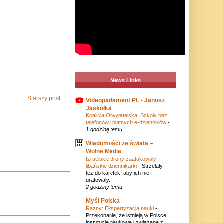
News Links
Starszy post
Videoparlament PL - Janusz
Jaskółka
Koalicja Obywatelska: Szkoły bez
telefonów i płatnych e-dzienników
-
1 godzinę temu
Wiadomości ze świata –
Wolne Media
Izraelskie drony zaatakowały
libańskie dziennikarki
-
Strzelały
też do karetek, aby ich nie
uratowały.
2 godziny temu
Myśl Polska
Raźny: Ekspertyzacja nauki
-
Przekonanie, że istnieją w Polsce
instytucje naukowe i związane z