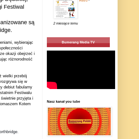
Retro
-
i
Festiwal
ganizowane są
2 miesiące temu
idge.
eniami, wybierając
Bumerang Media TV
 społeczności
ze okazji obejrzeć i
rując różnorodność
 wielki przebój
a rozgrywa się w
 debiut fabularny
ostatnim Festiwalu
świetnie przyjęta i
Nasz kanał you tube
 z Tomaszem Kotem
rthbridge.