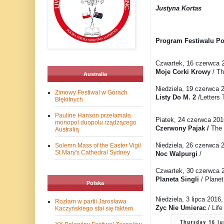
Justyna Kortas
Program Festiwalu Po
Czwartek, 16 czerwca 
Moje Corki Krowy
/ Th
Australia
Niedziela, 19 czerwca 
Zimowy Festiwal w Górach
Listy Do M. 2
/Letters
Błękitnych
Pauline Hanson przełamała
Piatek, 24 czerwca 20
monopol duopolu rządzącego
Czerwony Pajak /
The 
Australią
Niedziela, 26 czerwca 
Solemn Mass of the Easter Vigil
St Mary's Cathedral Sydney
Noc Walpurgi
/
Czwartek, 30 czerwca 
Planeta Singli
/ Planet
Polska
Niedziela, 3 lipca 2016
Rozłam w partii Jarosława
Zyc Nie Umierac
/ Lif
Kaczyńskiego stał się faktem