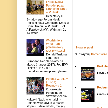
Forum Nauki
Polskiej poza
Granicami Kraju
w Pułtusku
Uczestnicy II
Światowego Forum Nauki
Polskiej poza Granicami Kraju w
Domu Polonii w Pułtusku. Fot.
A.Pawłowska/PAI W dniach 11-
14 wrześ...
Włodzimierz
Wnuk: Tani
prześmiewcy
Nowszy post
rzeczywistości
Subskrybuj:
Komentarze 
Donald Tusk na
kongresie
European People's Party na
Malcie (marzec 2017). Fot. EPP
Prof. J
Flickr CC BY 2.0 Z
zaciekawieniem przeczytałem...
LIP-10 - 
Polonia w Antalyi
(Turcja).
Rozmowa 1
Podsum
Członkowie
Polonijnego
LIP-09 - 
Stowarzyszenia
Kultury i Nauki w Antalyi -
Polonia w Antalyi to w dużym
stopniu ludzie młodzi, mający