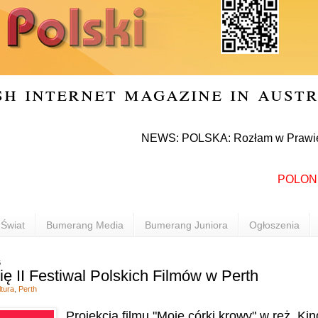
sh internet magazine in aust
NEWS: POLSKA: Rozłam w Prawie i Sprawie
POLONIA INF
Świat
Bumerang Media
Bumerang Juniora
Ogłoszenia
6
ę II Festiwal Polskich Filmów w Perth
ltura
,
Perth
Projekcją filmu "Moje córki krowy" w reż. Kin