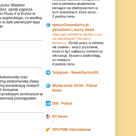
nimi środowiska akademickie
 przez Watykan
kierujące się obiektywizmem w
m bez zgody papieża
tych dziedzinach, które okreś...
go Piusa X w Écône w
3 godziny temu
u papieskiego, co według
e to było pierwszym tego
www.eGospodarka.pl -
to
aktualności, kursy walut
.
Dlaczego sierpień to idealny czas
na zatrudnianie? Eksperci
tłumaczą
-
Rynek pracy w sierpniu
nie zwalnia – wręcz przeciwnie,
może to być najlepszy moment na
rekrutację. Eksperci podkreślają,
że mniejsza...
4 godziny temu
Telegram - NewsFactoryPL
ekskomunikę oraz
-
czną ekskomunikę (latae
lną konsekracją nowych
Wydarzenia 18:50 - Polsat
h formalnie
News
zynarodowym seminarium w
-
stanowią przestępstwo
DW - Polish
-
RT News
-
SPUTNIK International
-