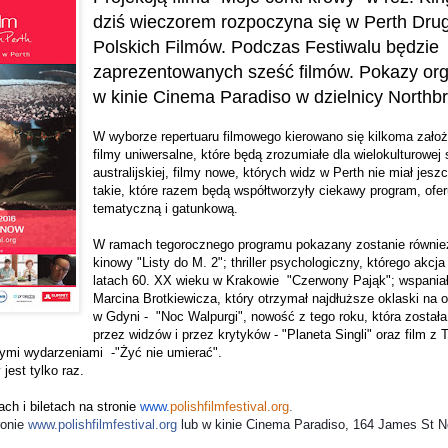
dziś wieczorem rozpoczyna się w Perth Drug
Polskich Filmów. Podczas Festiwalu będzie
zaprezentowanych sześć filmów. Pokazy or
w kinie Cinema Paradiso w dzielnicy Northbr
W wyborze repertuaru filmowego kierowano się kilkoma założ
filmy uniwersalne, które będą zrozumiałe dla wielokulturowej
australijskiej, filmy nowe, których widz w Perth nie miał jeszc
takie, które razem
będą współtworzyły ciekawy program, ofe
tematyczną i gatunkową.
W ramach
tegorocznego programu pokazany zostanie również
kinowy "Listy do M. 2"; thriller psychologiczny, którego akcj
latach 60. XX wieku w Krakowie "Czerwony Pająk"; wspaniały
Marcina Brotkiewicza, który otrzymał najdłuższe oklaski na 
w Gdyni - "Noc Walpurgi", nowość z tego roku, która została 
przez widzów i przez krytyków - "Planeta Singli" oraz film
ymi wydarzeniami -"Żyć nie umierać".
est tylko raz.
ach i biletach na stronie
www.
polishfilmfestival.org
.
ronie
www.
polishfilmfestival.org
lub w kinie Cinema Paradiso, 164 James St No