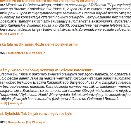
owski: Po co Kościół, skoro nie ma znaczenia w co wierzę?
rz Mirosława Poświatowskiego, redaktora naczelnego STARnowa.TV po wydanej
nice na Bractwo Kapłańskie Św. Piusa X, 2 lipca 2026 w związku z wyświęcenie
biskupów. 1 lipca w międzynarodowym seminarium Bractwa Kapłańskiego Święte
rii odbyły się konsekracje czterech nowych biskupów. Sakry udzielono bez mandat
Apostolskiej stanowi akt schizmy skutkujący automatyczną ekskomuniką.Wydarzeni
ctwo Kapłańskie Świętego Piusa X (FSSPX), powszechnie nazywane lefebrystami, 
dowe zgromadzenie księży tradycjonalistycznych. Zgromadzenie zostało założone..
e (0)
|
Wiecej ->
ka fala na Ukrainie. Rozbrajenie polskiej armii
2026 |
Komentarze (0)
|
Wiecej ->
teśmy Świadkami nowej schizmy w Kościele katolickim?
 Bractwo św. Piusa X dokonało święceń biskupich bez zgody papieża, co oznacza 
. Co będzie dalej? Jakie są reakcje wewnątrz Kościoła?Watykan ogłosił automaty
iae) wobec biskupów Bractwa Kapłańskiego Świętego Piusa X w związku z nielega
w bez papieskiego mandatu. Kara dotknęła również wszystkich kapłanów i wiernyc
iających się z Bractwem, co uznano za akt schizmy. Obrzęd miał miejsce w międ
 odpowiedzi Dykasteria Nauki Wiary wydała dekret stwierdzający, że konsekracje 
objęła głównych konsekratorów (biskupów Alfonso de Galarretę i Bernarda...
e (0)
|
Wiecej ->
k Sykulski: Tak źle jak teraz, nigdy nie było
2026 |
Komentarze (0)
|
Wiecej ->