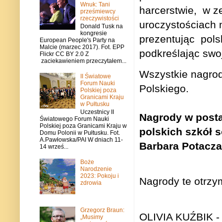
Wnuk: Tani
harcerstwie,
w z
prześmiewcy
rzeczywistości
uroczystościach 
Donald Tusk na
kongresie
prezentując
pols
European People's Party na
Malcie (marzec 2017). Fot. EPP
podkreślając swoj
Flickr CC BY 2.0 Z
zaciekawieniem przeczytałem...
Wszystkie nagrod
II Światowe
Forum Nauki
Polskiego.
Polskiej poza
Granicami Kraju
w Pułtusku
Uczestnicy II
Nagrody w posta
Światowego Forum Nauki
Polskiej poza Granicami Kraju w
polskich szkół 
Domu Polonii w Pułtusku. Fot.
A.Pawłowska/PAI W dniach 11-
Barbara Potacz
14 wrześ...
Boże
Narodzenie
2023: Pokoju i
Nagrody te otrzym
zdrowia
Grzegorz Braun:
OLIVIA KUŹBIK - 
„Musimy