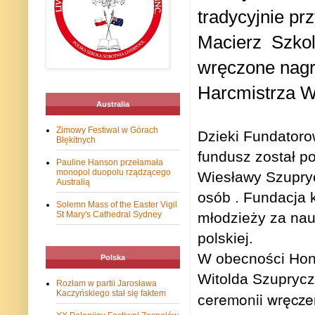
tradycyjnie pr
Macierz
Szkol
wręczone nagro
Harcmistrza W
Australia
Zimowy Festiwal w Górach
Dzieki Fundator
Błękitnych
fundusz został p
Pauline Hanson przełamała
monopol duopolu rządzącego
Wiesławy Szupry
Australią
osób . Fundacja 
Solemn Mass of the Easter Vigil
młodzieży za nauk
St Mary's Cathedral Sydney
polskiej.
W obecności Hono
Polska
Witolda Szupryc
Rozłam w partii Jarosława
eremonii wręcze
Kaczyńskiego stał się faktem
c