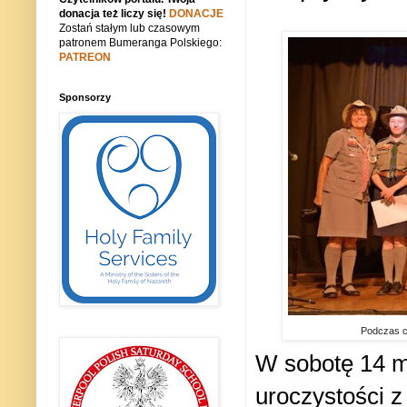
donacja też liczy się!
DONACJE
Zostań stałym lub czasowym
patronem Bumeranga Polskiego:
PATREON
Sponsorzy
Podczas ce
W sobotę 14 m
uroczystości z