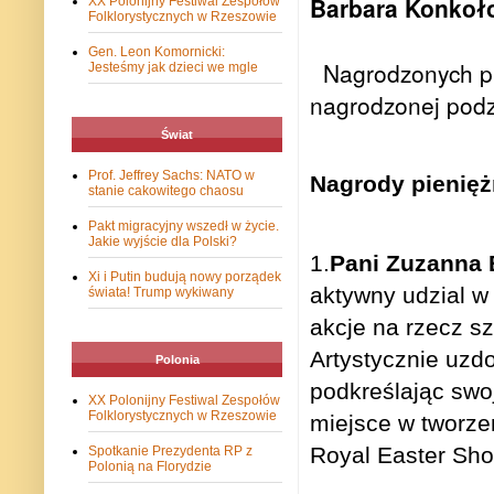
Barbara Konkoł
XX Polonijny Festiwal Zespołów
Folklorystycznych w Rzeszowie
Gen. Leon Komornicki:
Nagrodzonych pr
Jesteśmy jak dzieci we mgle
nagrodzonej podz
Świat
Prof. Jeffrey Sachs: NATO w
Nagrody pienięż
stanie cakowitego chaosu
Pakt migracyjny wszedł w życie.
Jakie wyjście dla Polski?
1.
Pani Zuzanna 
Xi i Putin budują nowy porządek
aktywny udzial w
świata! Trump wykiwany
akcje na rzecz sz
Artystycznie uzd
Polonia
podkreślając swo
XX Polonijny Festiwal Zespołów
Folklorystycznych w Rzeszowie
miejsce w tworze
Royal Easter Sho
Spotkanie Prezydenta RP z
Polonią na Florydzie