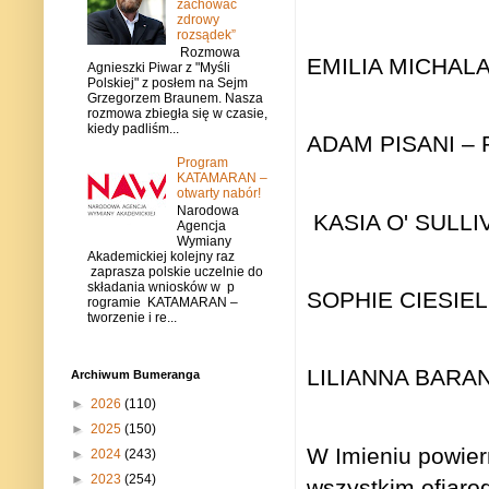
zachować
zdrowy
rozsądek”
Rozmowa
EMILIA MICHALAK
Agnieszki Piwar z "Myśli
Polskiej" z posłem na Sejm
Grzegorzem Braunem. Nasza
rozmowa zbiegła się w czasie,
kiedy padliśm...
ADAM PISANI – P
Program
KATAMARAN –
otwarty nabór!
Narodowa
KASIA O' SULLI
Agencja
Wymiany
Akademickiej kolejny raz
zaprasza polskie uczelnie do
składania wniosków w p
SOPHIE CIESIELS
rogramie KATAMARAN –
tworzenie i re...
LILIANNA BARA
Archiwum Bumeranga
►
2026
(110)
►
2025
(150)
W Imieniu powier
►
2024
(243)
►
2023
(254)
wszystkim ofiaro