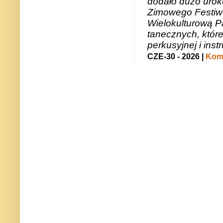
dodało dużo uroku
Zimowego Festiwal
Wielokulturową P
tanecznych, któr
perkusyjnej i in
CZE-30 - 2026 |
Kome