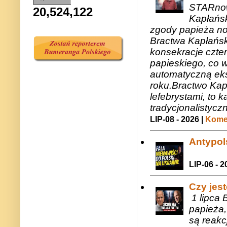
STARnow
20,524,122
Kapłańsk
zgody papieża n
Bractwa Kapłańsk
konsekracje czte
papieskiego, co w
automatyczną eks
roku.Bractwo Ka
lefebrystami, to
tradycjonalistycz
LIP-08 - 2026 |
Komen
Antypols
LIP-06 - 2
Czy jes
1 lipca 
papieża,
są reakc