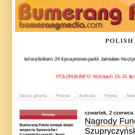
polish
stał się faktem. 24 lipca prezes partii Jarosław Kaczyński of
POLONIA INFO: W dniach 15–21 lipca 202
Strona główna
Polonia
Australia
Polska
Świa
czwartek, 2 czerwca
Donacje
Nagrody Fund
Bumerang Polski istnieje dzięki
Tagi:
Australia
,
Elżbieta Cesarska
Szupryczyńs
wsparciu Sponsorów i
Czytelników portalu. Twoja