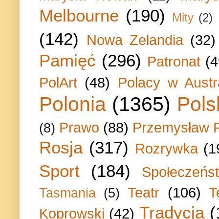
Melbourne
(190)
Mity
(2)
(142)
Nowa Zelandia
(32)
Pamięć
(296)
Patronat
(4
PolArt
(48)
Polacy w Austra
Polonia
(1365)
Pols
Prawo
(88)
Przemysław P
(8)
Rosja
(317)
Rozrywka
(1
Sport
(184)
Społeczeńs
Teatr
(106)
T
Tasmania
(5)
Tradycja
(
Koprowski
(42)