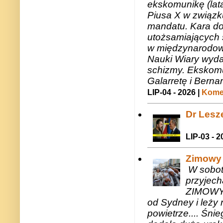
ekskomunikę (lat
Piusa X w związk
mandatu. Kara do
utożsamiających 
w międzynarodow
Nauki Wiary wyda
schizmy. Ekskomu
Galarretę i Bernar
LIP-04 - 2026 |
Komen
Dr Lesze
LIP-03 - 2
Zimowy 
W sobotę
przyjech
ZIMOWY 
od Sydney i leży 
powietrze.... Śni