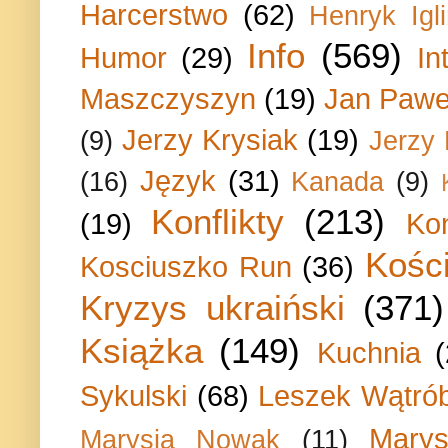
Harcerstwo
(62)
Henryk Igli
Info
(569)
Humor
(29)
In
Maszczyszyn
(19)
Jan Paweł
Jerzy Krysiak
(19)
(9)
Jerzy
Język
(31)
(16)
Kanada
(9)
Konflikty
(213)
(19)
Ko
Kości
Kosciuszko Run
(36)
Kryzys ukraiński
(371)
Książka
(149)
Kuchnia
Sykulski
(68)
Leszek Wątrób
Marys
Marysia Nowak
(11)