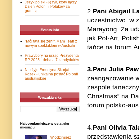
Język polski - język, który łączy.
Dzień Polonii i Polaków za
2.
Pani Abigail L
granicą
uczestnictwo
w z
Marayong. Za udz
Events Info
jak Pol-Art, Poli
"Mój tata się żeni". Mam Teatr z
tańce na forum Au
nowym spektaklem w Australii
Prawybory na urząd Prezydenta
RP 2025 - debata 7 kandydatów
3.Pani Julia Pa
Nie żyje Ernestyna Skurjat-
Kozek - unikalna postać Polonii
zaangażowanie w 
australijskiej
zespole taneczn
Christmas” na Dar
Wyszukiwarka
forum polsko-aust
Najpopularniejsze w ostatnim
4.
Pani Olivia Tal
miesiącu
przedstawienia s
Włodzimierz