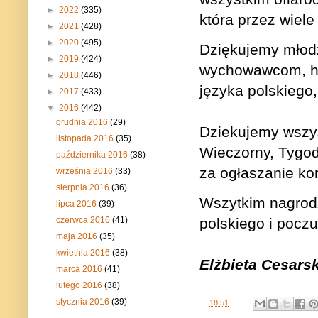
►
2022
(335)
która przez wiele
►
2021
(428)
►
2020
(495)
Dziękujemy młodz
►
2019
(424)
wychowawcom, har
►
2018
(446)
języka polskiego, 
►
2017
(433)
▼
2016
(442)
grudnia 2016
(29)
Dziekujemy wszys
listopada 2016
(35)
Wieczorny, Tygod
października 2016
(38)
za ogłaszanie ko
września 2016
(33)
sierpnia 2016
(36)
Wszytkim nagrod
lipca 2016
(39)
czerwca 2016
(41)
polskiego i poczu
maja 2016
(35)
kwietnia 2016
(38)
Elżbieta Cesarsk
marca 2016
(41)
lutego 2016
(38)
stycznia 2016
(39)
.
18:51