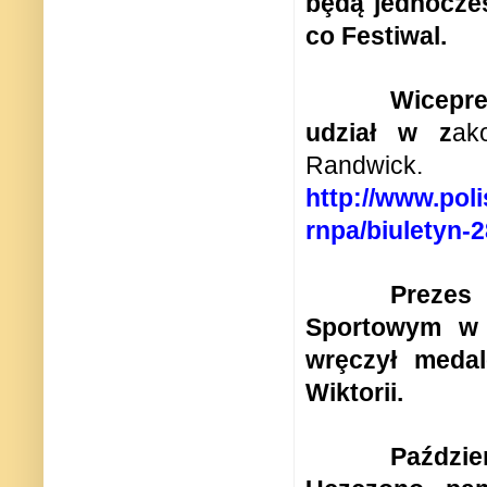
bȩdą jednocze
co Festiwal.
Wicepr
udział w z
ak
Randwick.
http://www.poli
rnpa/biuletyn-
Prezes
Sportowym w 
wrȩczył meda
Wiktorii.
Paździe