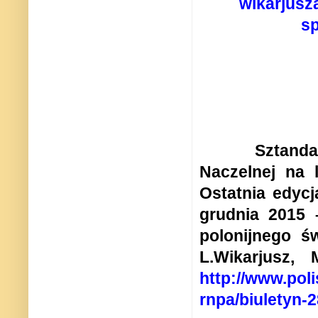
wikarjusza
sp
Sztand
Naczelnej na l
Ostatnia edycj
grudnia 2015 
polonijnego św
L.Wikarjusz,
http://www.poli
rnpa/biuletyn-