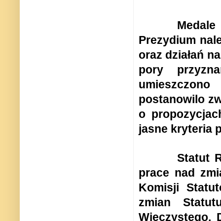
Medale
Prezydium nale
oraz działań na
pory przyzn
umieszczono 
postanowilo zw
o propozycjac
jasne kryteria
Statut 
prace nad zmi
Komisji Statu
zmian Statu
Wieczystego. 