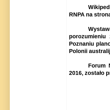
Wikiped
RNPA na strona
Wystaw
porozumieniu
Poznaniu plan
Polonii austral
Forum N
2016, zostało p