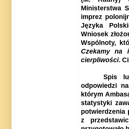
Ministerstwa 
imprez polonij
Języka Polsk
Wniosek złożon
Wspólnoty, któ
Czekamy na i
cierpliwości
. C
Spis l
odpowiedzi na
którym Ambasad
statystyki za
potwierdzenia 
z przedstawic
przygotowało 