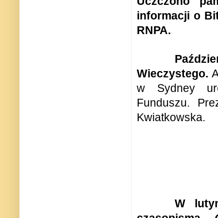
Uczczono pam
informacji o Bi
RNPA.
Paździ
Wieczystego.
A
w Sydney uroc
Funduszu. Pre
Kwiatkowska.
W luty
czasopisma