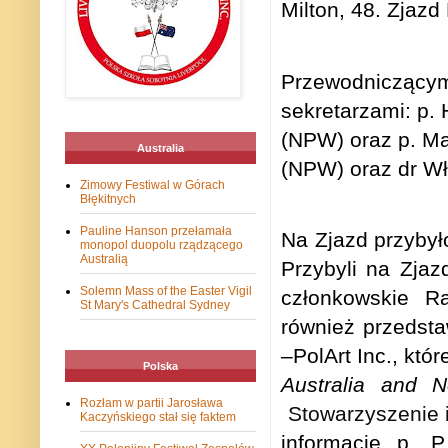
Milton, 48. Zjazd
Przewodniczącym 
sekretarzami: p.
(NPW) oraz p. Ma
Australia
(NPW) oraz dr W
Zimowy Festiwal w Górach
Błękitnych
Pauline Hanson przełamała
Na Zjazd przybył
monopol duopolu rządzącego
Australią
Przybyli na Zjaz
Solemn Mass of the Easter Vigil
członkowskie R
St Mary's Cathedral Sydney
również przedsta
–
PolArt Inc., któ
Polska
Australia and N
Rozłam w partii Jarosława
Stowarzyszenie 
Kaczyńskiego stał się faktem
informację p. P