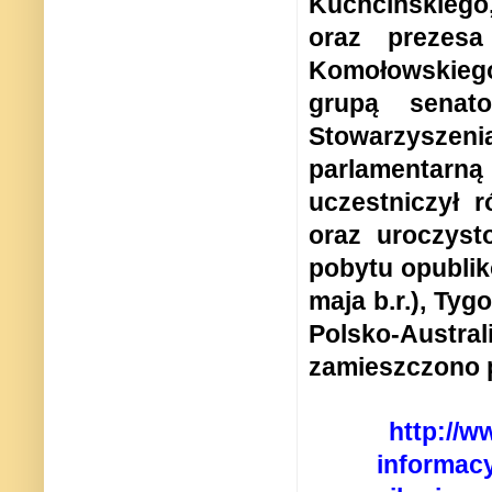
Kuchcińskiego
oraz prezesa
Komołowskiego.
grupą senat
Stowarzyszeni
parlamentarn
uczestniczył 
oraz uroczyst
pobytu opublik
maja b.r.), Tyg
Polsko-Austra
zamieszczono 
http://w
informac