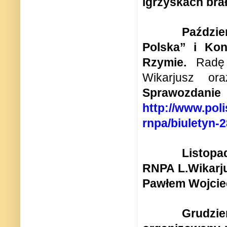
igrzyskach brał
Paździe
Polska” i Kon
Rzymie.
Radę
Wikarjusz o
Sprawozdan
http://www.poli
rnpa/biuletyn-
Listopa
RNPA L.Wikarj
Pawłem Wojcie
Grudzie