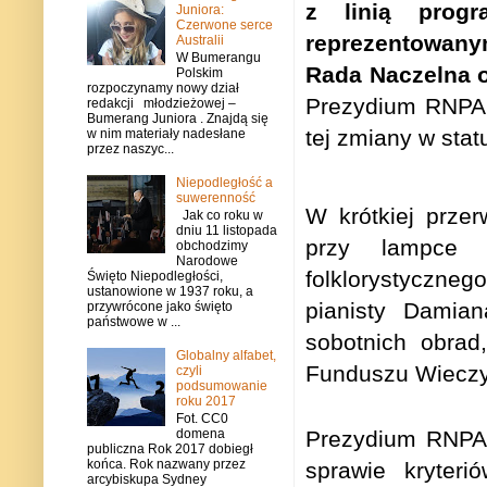
z linią progr
Juniora:
Czerwone serce
reprezentowany
Australii
W Bumerangu
Rada Naczelna o
Polskim
rozpoczynamy nowy dział
Prezydium RNPA 
redakcji młodzieżowej –
Bumerang Juniora . Znajdą się
tej zmiany w sta
w nim materiały nadesłane
przez naszyc...
Niepodległość a
suwerenność
W krótkiej prze
Jak co roku w
dniu 11 listopada
przy lampce 
obchodzimy
Narodowe
folklorystyczneg
Święto Niepodległości,
ustanowione w 1937 roku, a
pianisty Damia
przywrócone jako święto
państwowe w ...
sobotnich obrad,
Globalny alfabet,
Funduszu Wieczys
czyli
podsumowanie
roku 2017
Fot. CC0
domena
Prezydium RNPA 
publiczna Rok 2017 dobiegł
końca. Rok nazwany przez
sprawie kryteri
arcybiskupa Sydney