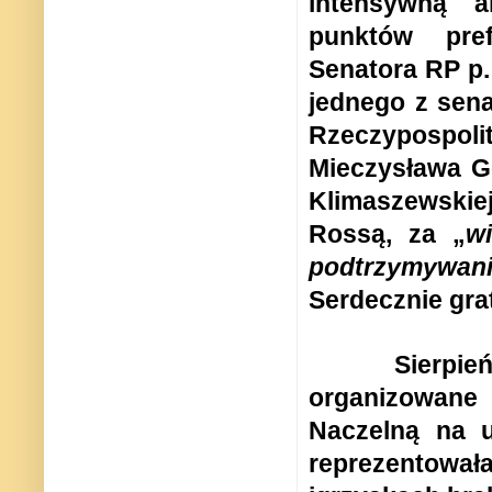
intensywną 
punktów pre
Senatora RP p.
jednego z sena
Rzeczypospol
Mieczysława Gę
Klimaszewskiej
Rossą, za „
wi
podtrzymywani
Serdecznie gra
Sierpie
organizowane 
Naczelną na u
reprezentował