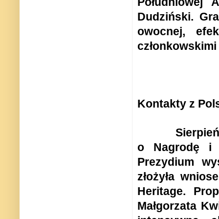
Południowej A
Dudziński. Gra
owocnej, efe
członkowskimi 
Kontakty z Pol
Sierpie
o Nagrodȩ i T
Prezydium wys
złożyła wnios
Heritage. Pro
Małgorzata Kw