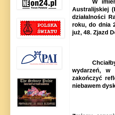
W imien
Australijskiej
działalności 
roku, do dnia 
już, 48. Zjazd 
Chciałb
wydarzeń, w 
zakończyć ref
niebawem dysk