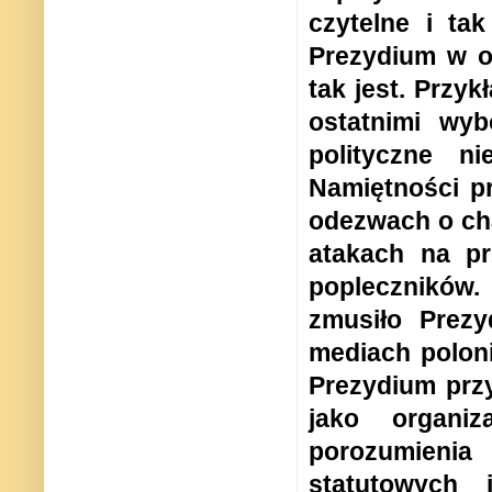
czytelne i ta
Prezydium w os
tak jest. Przy
ostatnimi wyb
polityczne nie
Namiętności pr
odezwach o cha
atakach na pr
popleczników.
zmusiło Prezy
mediach poloni
Prezydium prz
jako organiz
porozumienia 
statutowych 