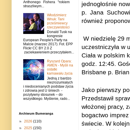
Anthonego Fishera "rokiem
jednogłośnie now
straszliwym...
p. Jana Suchowi
Włodzimierz
Wnuk: Tani
również propono
prześmiewcy
rzeczywistości
Donald Tusk na
kongresie
W niedzielȩ 29 
European People's Party na
Malcie (marzec 2017). Fot. EPP
uczestniczyła w u
Flickr CC BY 2.0 Z
zaciekawieniem przeczytałem...
Ciała w polskim 
Ryszard Opara:
godz. 12:45. Goś
AMEN - Myśli na
ostatki
Brisbane p. Brian
karnawału życia
Jedną z bardzo
niezrozumiałych
i niedocenianych podstaw życia
Jako pierwszy po
i zdrowia jest U śmiech -
pozytywny stosunek – do
Przedstawił spra
wszystkiego. Myślenie, rado...
włożonej pracy, 
bogactwo imprez 
Archiwum Bumeranga
►
2026
(110)
świecie. W kolej
►
2025
(150)