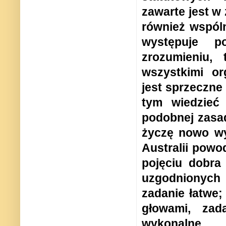
zawarte jest w
również wspóln
występuje p
zrozumieniu,
wszystkimi or
jest sprzeczne
tym wiedzieć
podobnej zasad
życzę nowo wy
Australii powo
pojęciu dobra
uzgodnionych 
zadanie łatwe; 
głowami, zada
wykonalne.