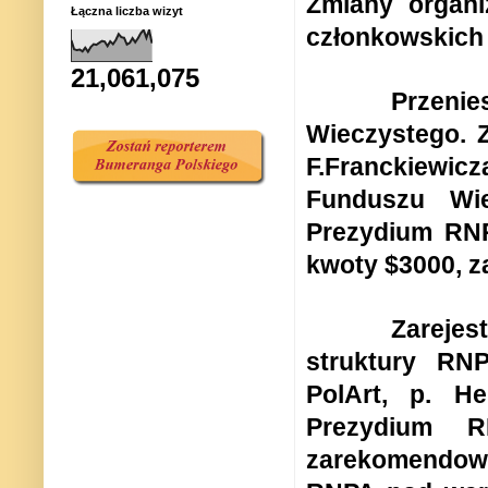
Zmiany organi
Łączna liczba wizyt
członkowskich
21,061,075
Przenie
Wieczystego
. 
F.Franckiewic
Funduszu Wie
Prezydium RNP
kwoty $3000, z
Zarejes
struktury RN
PolArt, p. He
Prezydium R
zarekomendow