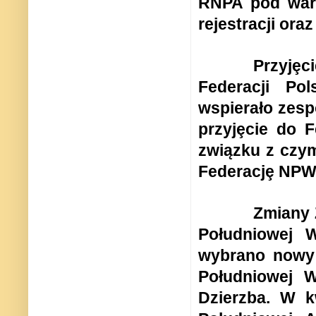
RNPA pod waru
rejestracji ora
Przyjȩ
Federacji Po
wspierało zesp
przyjȩcie do F
związku z czy
Federacjȩ NPW,
Zmiany 
Południowej W
wybrano nowy
Południowej W
Dzierzba. W k