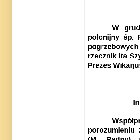
W grud
polonijny
ś
p. 
pogrzebowy
rzecznik Ita S
P
rezes
Wikarju
In
Współp
porozumieniu 
(M. Radny) 