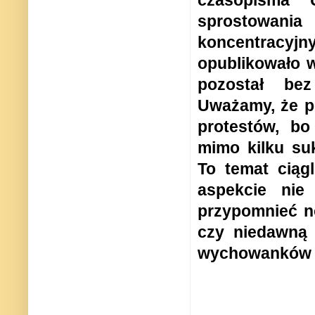
sprostowani
koncentracy
opublikowało w
pozostał bez
Uważamy, że p
protestów, bo
mimo kilku suk
To temat ciąg
aspekcie nie
przypomnieć n
czy niedawną 
wychowanków p