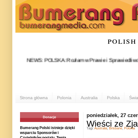
polish
NEWS: POLSKA: Rozłam w Prawie i Sprawiedliwości stał się
POL
Strona główna
Polonia
Australia
Polska
Świa
poniedziałek, 27 cze
Donacje
Wieści ze Zja
Bumerang Polski istnieje dzięki
Tagi:
Australia
,
Brisbane
,
Polonia
wsparciu Sponsorów i
Czytelników portalu. Twoja