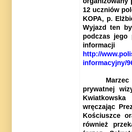
organizowany 
12 uczniów pol
KOPA, p. Elżbi
Wyjazd ten by
podczas jego 
inform
http://www.poli
informacyjny/
Marzec
prywatnej wi
Kwiatkowska
wręczając Pre
Kościuszce ora
również prze