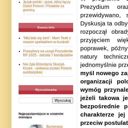
Język polski - język, który łączy.
Prezydium or
Dzień Polonii i Polaków za
granicą
przewidywano, 
Dyskusja ta odby
Events Info
rozpoczął obra
"Mój tata się żeni". Mam Teatr z
przyjęciem wi
nowym spektaklem w Australii
poprawek, późn
Prawybory na urząd Prezydenta
RP 2025 - debata 7 kandydatów
natury technicz
jednomyślnie prz
Nie żyje Ernestyna Skurjat-
Kozek - unikalna postać Polonii
myśl nowego zap
australijskiej
organizacji po
wymóg przynależ
Wyszukiwarka
jeżeli takowa j
bezpośrednie p
charakterze je
Najpopularniejsze w ostatnim
miesiącu
przeciw postula
Bumerang