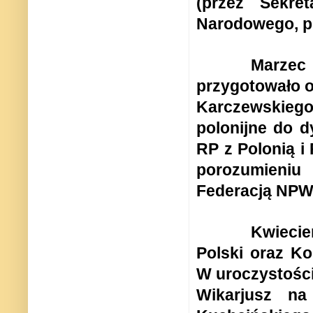
(przez Sekret
Narodowego, pr
Marzec 
przygotowało 
Karczewskiego
polonijne do 
RP z Polonią i
porozumieniu
Federacją NPW,
Kwieci
Polski
oraz
Ko
W uroczystości
Wikarjusz n