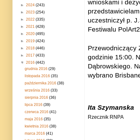
wnioskami i dezy
►
2024
(243)
przedstawicielami
►
2023
(254)
uczestniczył p. J
►
2022
(335)
►
2021
(428)
Festiwalu PolArt
►
2020
(495)
►
2019
(424)
Przewodniczący Z
►
2018
(446)
►
2017
(433)
godzinie 15:00. 
▼
2016
(442)
Dąbrowskiego.
N
grudnia 2016
(29)
wybrano Brisban
listopada 2016
(35)
października 2016
(38)
września 2016
(33)
sierpnia 2016
(36)
lipca 2016
(39)
Ita Szymanska
czerwca 2016
(41)
Rzecznik RNPA
maja 2016
(35)
kwietnia 2016
(38)
marca 2016
(41)