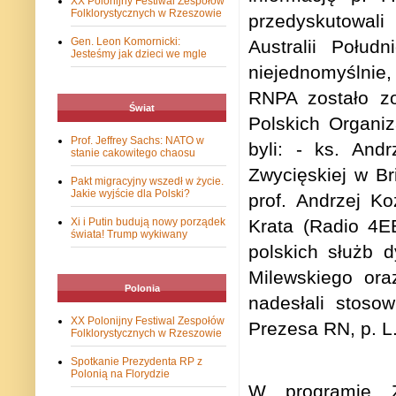
XX Polonijny Festiwal Zespołów
Folklorystycznych w Rzeszowie
przedyskutowali
Gen. Leon Komornicki:
Australii Połud
Jesteśmy jak dzieci we mgle
niejednomyślnie,
RNPA zostało zo
Świat
Polskich Organiza
Prof. Jeffrey Sachs: NATO w
byli:
- ks. Andr
stanie cakowitego chaosu
Zwycięskiej w Br
Pakt migracyjny wszedł w życie.
Jakie wyjście dla Polski?
prof. Andrzej K
Krata (Radio 4E
Xi i Putin budują nowy porządek
świata! Trump wykiwany
polskich służb 
Milewskiego ora
Polonia
nadesłali stoso
XX Polonijny Festiwal Zespołów
Prezesa RN, p. L
Folklorystycznych w Rzeszowie
Spotkanie Prezydenta RP z
Polonią na Florydzie
W programie Z