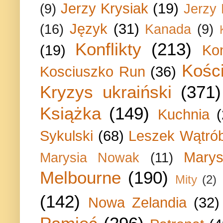
Jerzy Krysiak
(19)
(9)
Jerzy
Język
(31)
(16)
Kanada
(9)
Konflikty
(213)
(19)
Ko
Kości
Kosciuszko Run
(36)
Kryzys ukraiński
(371)
Książka
(149)
Kuchnia
Sykulski
(68)
Leszek Wątrób
Marys
Marysia Nowak
(11)
Melbourne
(190)
Mity
(2)
(142)
Nowa Zelandia
(32)