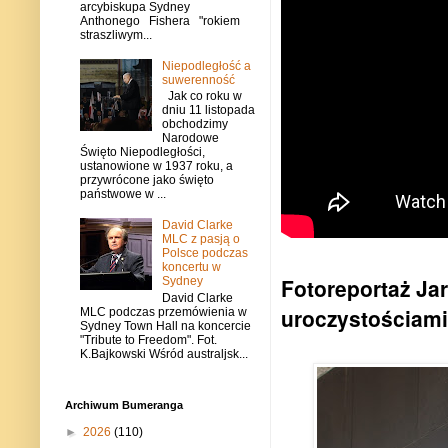
arcybiskupa Sydney
Anthonego Fishera "rokiem
straszliwym...
Niepodległość a
suwerenność
Jak co roku w
dniu 11 listopada
obchodzimy
Narodowe
Święto Niepodległości,
ustanowione w 1937 roku, a
przywrócone jako święto
państwowe w ...
David Clarke
MLC z pasją o
Polsce podczas
koncertu w
Fotoreportaż Ja
Sydney
David Clarke
uroczystościami
MLC podczas przemówienia w
Sydney Town Hall na koncercie
"Tribute to Freedom". Fot.
K.Bajkowski Wśród australjsk...
Archiwum Bumeranga
►
2026
(110)