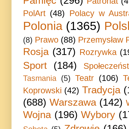
Pamięć
(296)
Patronat
(4
PolArt
(48)
Polacy w Austra
Polonia
(1365)
Pols
Prawo
(88)
Przemysław P
(8)
Rosja
(317)
Rozrywka
(1
Sport
(184)
Społeczeńs
Teatr
(106)
T
Tasmania
(5)
Tradycja
(
Koprowski
(42)
(688)
Warszawa
(142)
Wojna
(196)
Wybory
(1
Zdrowie
(166)