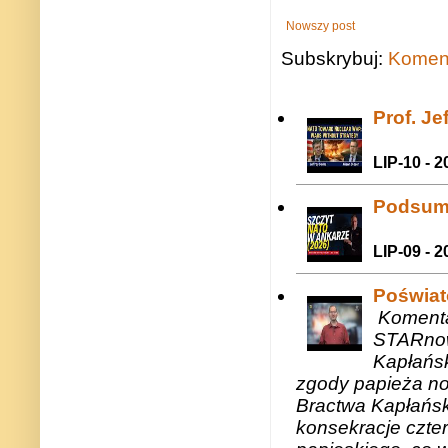
Nowszy post
Subskrybuj:
Koment
Prof. J
LIP-10 - 2
Podsum
LIP-09 - 2
Poświat
Komenta
STARnow
Kapłańsk
zgody papieża n
Bractwa Kapłańsk
konsekracje czte