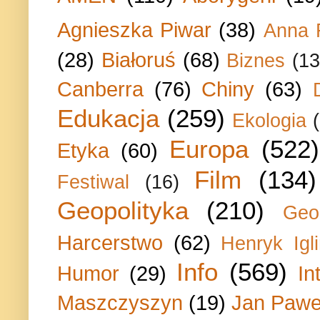
Agnieszka Piwar
(38)
Anna 
(28)
Białoruś
(68)
Biznes
(13
Canberra
(76)
Chiny
(63)
Edukacja
(259)
Ekologia
Europa
(522)
Etyka
(60)
Film
(134)
Festiwal
(16)
Geopolityka
(210)
Geo
Harcerstwo
(62)
Henryk Igli
Info
(569)
Humor
(29)
In
Maszczyszyn
(19)
Jan Paweł