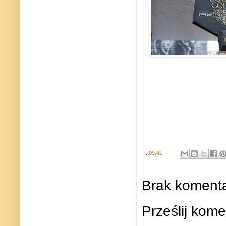
.
09:41
Brak komenta
Prześlij kome