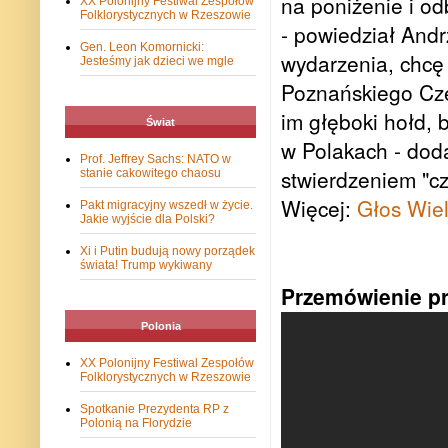
na poniżenie i od
XX Polonijny Festiwal Zespołów
Folklorystycznych w Rzeszowie
- powiedział Andr
Gen. Leon Komornicki:
wydarzenia, chcę
Jesteśmy jak dzieci we mgle
Poznańskiego Czer
im głęboki hołd, 
Świat
w Polakach - dod
Prof. Jeffrey Sachs: NATO w
stwierdzeniem "c
stanie cakowitego chaosu
Więcej:
Głos Wiel
Pakt migracyjny wszedł w życie.
Jakie wyjście dla Polski?
Xi i Putin budują nowy porządek
świata! Trump wykiwany
Przemówienie pr
Polonia
XX Polonijny Festiwal Zespołów
Folklorystycznych w Rzeszowie
Spotkanie Prezydenta RP z
Polonią na Florydzie