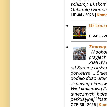
schizmy. Ekskomu
Galarretę i Bernar
LIP-04 - 2026 |
Komen
Dr Lesze
LIP-03 - 2
Zimowy 
W sobotę
przyjech
ZIMOWY 
od Sydney i leży 
powietrze.... Śni
dodało dużo uroku
Zimowego Festiwal
Wielokulturową P
tanecznych, któr
perkusyjnej i in
CZE-30 - 2026 |
Kome