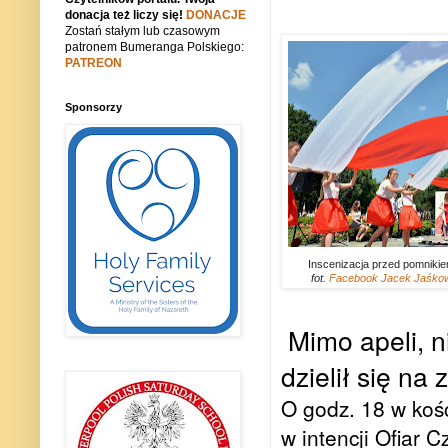
donacja też liczy się!
DONACJE
Zostań stałym lub czasowym
patronem Bumeranga Polskiego:
PATREON
Sponsorzy
Inscenizacja przed pomniki
fot.
Facebook Jacek Jaśko
Mimo apeli, 
dzielił się n
O godz. 18 w koś
w intencji Ofiar C