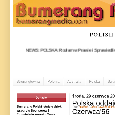
polish
NEWS: POLSKA: Rozłam w Prawie i Sprawiedliwości stał 
P
Strona główna
Polonia
Australia
Polska
Świa
środa, 29 czerwca 2
Donacje
Polska oddaj
Bumerang Polski istnieje dzięki
Tagi:
Historia
,
Jarek Ławoński
,
Pa
Czerwca'56
wsparciu Sponsorów i
Czytelników portalu. Twoja