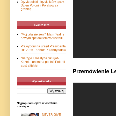
Język polski - język, który łączy.
Dzień Polonii i Polaków za
granicą
Events Info
"Mój tata się żeni". Mam Teatr z
nowym spektaklem w Australii
Prawybory na urząd Prezydenta
RP 2025 - debata 7 kandydatów
Nie żyje Ernestyna Skurjat-
Kozek - unikalna postać Polonii
australijskiej
Przemówienie L
Wyszukiwarka
Najpopularniejsze w ostatnim
miesiącu
NEVER GIVE