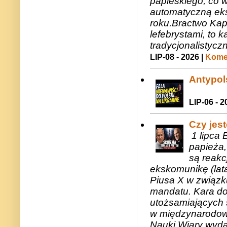
papieskiego, co w
automatyczną eks
roku.Bractwo Ka
lefebrystami, to
tradycjonalistycz
LIP-08 - 2026 |
Komen
Antypols
LIP-06 - 2
Czy jes
1 lipca 
papieża,
są reakc
ekskomunikę (lat
Piusa X w związk
mandatu. Kara do
utożsamiających 
w międzynarodow
Nauki Wiary wyda