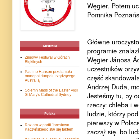
Węgier. Potem uc
Pomnika Poznańs
Główne uroczysto
Australia
programie znalazł
Węgier Jánosa Ád
Zimowy Festiwal w Górach
Błękitnych
uczestników przyw
Pauline Hanson przełamała
część skandowała
monopol duopolu rządzącego
Australią
Andrzej Duda, mo
Solemn Mass of the Easter Vigil
Jesteśmy tu, by 
St Mary's Cathedral Sydney
rzeczy: chleba i 
ludzie, którzy po
Polska
pierwszy w Polsce
Rozłam w partii Jarosława
zaczął się, bo lu
Kaczyńskiego stał się faktem