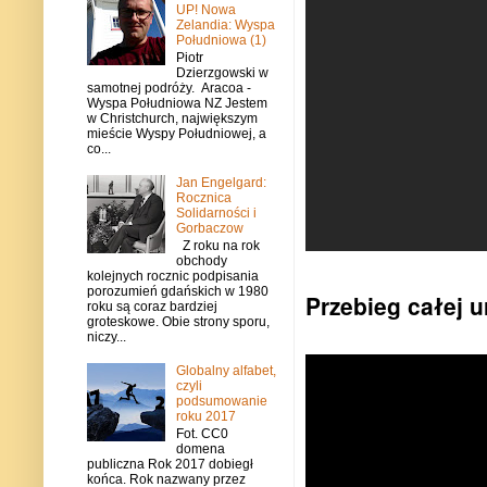
UP! Nowa
Zelandia: Wyspa
Południowa (1)
Piotr
Dzierzgowski w
samotnej podróży. Aracoa -
Wyspa Południowa NZ Jestem
w Christchurch, największym
mieście Wyspy Południowej, a
co...
Jan Engelgard:
Rocznica
Solidarności i
Gorbaczow
Z roku na rok
obchody
kolejnych rocznic podpisania
porozumień gdańskich w 1980
Przebieg całej u
roku są coraz bardziej
groteskowe. Obie strony sporu,
niczy...
Globalny alfabet,
czyli
podsumowanie
roku 2017
Fot. CC0
domena
publiczna Rok 2017 dobiegł
końca. Rok nazwany przez