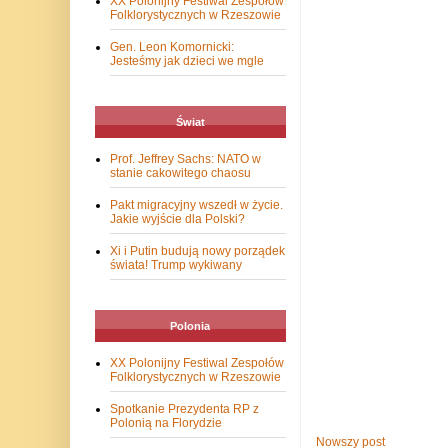
XX Polonijny Festiwal Zespołów
Folklorystycznych w Rzeszowie
Gen. Leon Komornicki:
Jesteśmy jak dzieci we mgle
Świat
Prof. Jeffrey Sachs: NATO w
stanie cakowitego chaosu
Pakt migracyjny wszedł w życie.
Jakie wyjście dla Polski?
Xi i Putin budują nowy porządek
świata! Trump wykiwany
Polonia
XX Polonijny Festiwal Zespołów
Folklorystycznych w Rzeszowie
Spotkanie Prezydenta RP z
Polonią na Florydzie
Nowszy post