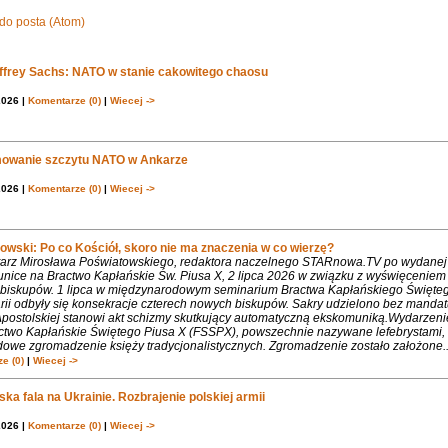
do posta (Atom)
effrey Sachs: NATO w stanie cakowitego chaosu
2026 |
Komentarze (0)
|
Wiecej ->
owanie szczytu NATO w Ankarze
2026 |
Komentarze (0)
|
Wiecej ->
owski: Po co Kościół, skoro nie ma znaczenia w co wierzę?
rz Mirosława Poświatowskiego, redaktora naczelnego STARnowa.TV po wydanej
nice na Bractwo Kapłańskie Św. Piusa X, 2 lipca 2026 w związku z wyświęcenie
biskupów. 1 lipca w międzynarodowym seminarium Bractwa Kapłańskiego Święte
rii odbyły się konsekracje czterech nowych biskupów. Sakry udzielono bez mandat
Apostolskiej stanowi akt schizmy skutkujący automatyczną ekskomuniką.Wydarzeni
ctwo Kapłańskie Świętego Piusa X (FSSPX), powszechnie nazywane lefebrystami, 
dowe zgromadzenie księży tradycjonalistycznych. Zgromadzenie zostało założone..
e (0)
|
Wiecej ->
ka fala na Ukrainie. Rozbrajenie polskiej armii
2026 |
Komentarze (0)
|
Wiecej ->