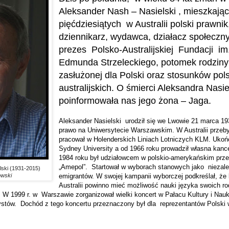
Aleksander Nash – Nasielski , mieszkając
pięćdziesiątych
w Australii polski prawnik,
dziennikarz, wydawca, działacz społeczny,
prezes
Polsko-Australijskiej
Fundacji
im
Edmunda Strzeleckiego, potomek rodziny
zasłużonej dla Polski oraz stosunków pol
australijskich. O śmierci Aleksandra Nasi
poinformowała nas jego żona – Jaga.
Aleksander Nasielski
urodził się we Lwowie 21 marca 19
prawo na Uniwersytecie Warszawskim. W Australii przeby
pracował w Holenderskich Liniach Lotniczych KLM. Ukoń
Sydney University a od 1966 roku prowadził własna kanc
1984 roku był udziałowcem w polskio-amerykańskim prze
„Amepol”.
Startował w wyborach stanowych jako
niezal
lski (1931-2015)
owski
emigrantów. W swojej kampanii wyborczej podkreślał, że
Australii powinno mieć możliwość nauki języka swoich r
 W 1999 r. w
Warszawie zorganizował wielki koncert w Pałacu Kultury i Nau
ystów.
Dochód z tego koncertu przeznaczony był dla
reprezentantów Polski 