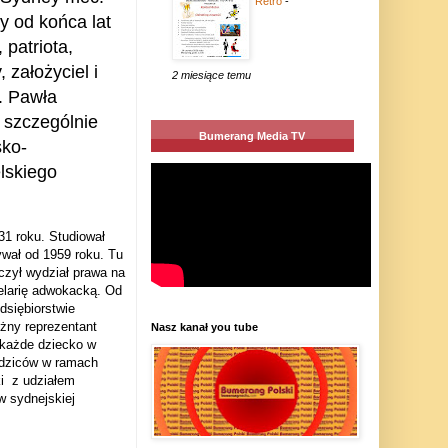
Retro
-
y od końca lat
 patriota,
 założyciel i
2 miesiące temu
. Pawła
 szczególnie
Bumerang Media TV
sko-
elskiego
31 roku. Studiował
wał od 1959 roku. Tu
czył wydział prawa na
elarię adwokacką. Od
dsiębiorstwie
eżny reprezentant
Nasz kanał you tube
 każde dziecko w
odziców w ramach
ki
z udziałem
w sydnejskiej