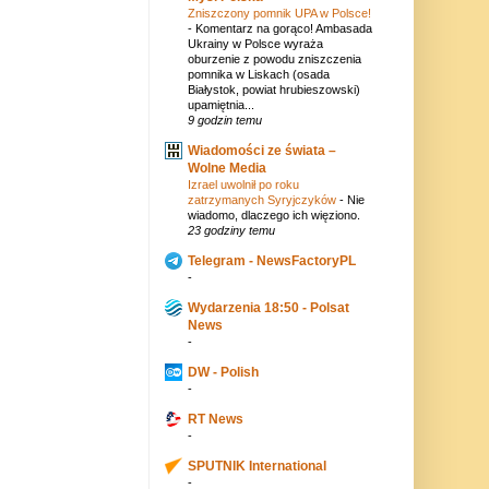
Zniszczony pomnik UPA w Polsce!
-
Komentarz na gorąco! Ambasada
Ukrainy w Polsce wyraża
oburzenie z powodu zniszczenia
pomnika w Liskach (osada
Białystok, powiat hrubieszowski)
upamiętnia...
9 godzin temu
Wiadomości ze świata –
Wolne Media
Izrael uwolnił po roku
zatrzymanych Syryjczyków
-
Nie
wiadomo, dlaczego ich więziono.
23 godziny temu
Telegram - NewsFactoryPL
-
Wydarzenia 18:50 - Polsat
News
-
DW - Polish
-
RT News
-
SPUTNIK International
-