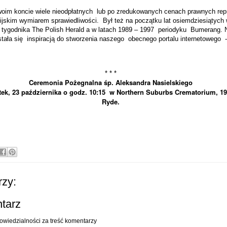
oim koncie wiele nieodpłatnych
lub po zredukowanych cenach prawnych rep
lijskim wymiarem sprawiedliwości.
Był też na początku lat osiemdziesiątych
tygodnika The Polish Herald a w latach 1989 – 1997
periodyku
Bumerang. 
tała się
inspiracją do stworzenia naszego
obecnego portalu internetowego
* * *
Ceremonia Pożegnalna śp. Aleksandra Nasielskiego
tek, 23 października o godz. 10:15 w Northern Suburbs Crematorium, 19
Ryde.
zy:
ntarz
owiedzialności za treść komentarzy