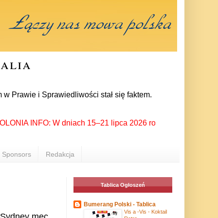
ralia
 i Sprawiedliwości stał się faktem. 24 lipca prezes partii Ja
IA INFO: W dniach 15–21 lipca 2026 roku Rzeszów ponownie sta
Sponsors
Redakcja
Tablica Ogłoszeń
Bumerang Polski - Tablica
Vis a -Vis - Koktail
w Sydney mec.