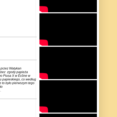
 przez Watykan
m bez zgody papieża
go Piusa X w Écône w
u papieskiego, co według
e to było pierwszym tego
to
.