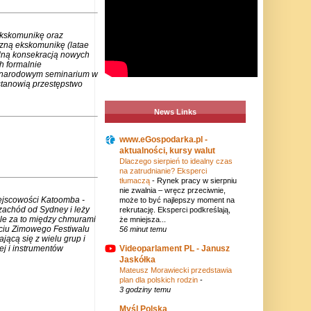
ekskomunikę oraz
czną ekskomunikę (latae
lną konsekracją nowych
h formalnie
zynarodowym seminarium w
stanowią przestępstwo
News Links
www.eGospodarka.pl -
aktualności, kursy walut
Dlaczego sierpień to idealny czas
na zatrudnianie? Eksperci
tłumaczą
-
Rynek pracy w sierpniu
nie zwalnia – wręcz przeciwnie,
iejscowości Katoomba -
może to być najlepszy moment na
zachód od Sydney i leży
rekrutację. Eksperci podkreślają,
ale za to między chmurami
że mniejsza...
rciu Zimowego Festiwalu
56 minut temu
jącą się z wielu grup i
Videoparlament PL - Janusz
j i instrumentów
Jaskółka
Mateusz Morawiecki przedstawia
plan dla polskich rodzin
-
3 godziny temu
Myśl Polska