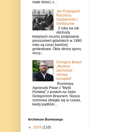
małe dzieci, c...
Jan Engelgard:
Rocznica
Solidarności i
Gorbaczow
Z roku na rok
obchody
kolejnych rocznic podpisania
porozumień gdańskich w 1980
roku są coraz bardziej
groteskowe. Obie strony sporu,
niczy...
Grzegorz Braun:
„Musimy
zachować
zdrowy
rozsądek”
Rozmowa
Agnieszki Piwar z "Myśli
Polskiej" z posłem na Sejm
Grzegorzem Braunem. Nasza
rozmowa zbiegła się w czasie,
kiedy padliśm...
Archiwum Bumeranga
►
2026
(110)