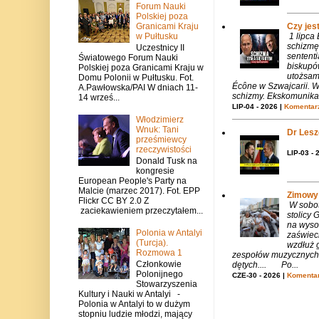
Forum Nauki
Polskiej poza
Granicami Kraju
Czy jes
w Pułtusku
1 lipca
schizmę
Uczestnicy II
sentent
Światowego Forum Nauki
biskupó
Polskiej poza Granicami Kraju w
utożsam
Domu Polonii w Pułtusku. Fot.
Écône w Szwajcarii. W
A.Pawłowska/PAI W dniach 11-
schizmy. Ekskomunika 
14 wrześ...
LIP-04 - 2026 |
Komentarz
Włodzimierz
Wnuk: Tani
Dr Lesze
prześmiewcy
rzeczywistości
LIP-03 - 
Donald Tusk na
kongresie
European People's Party na
Malcie (marzec 2017). Fot. EPP
Zimowy 
Flickr CC BY 2.0 Z
W sobotę
zaciekawieniem przeczytałem...
stolicy
na wysok
Polonia w Antalyi
zaświeci
(Turcja).
wzdłuż g
Rozmowa 1
zespołów muzycznych i
Członkowie
dętych.... Po...
Polonijnego
CZE-30 - 2026 |
Komentar
Stowarzyszenia
Kultury i Nauki w Antalyi -
Polonia w Antalyi to w dużym
stopniu ludzie młodzi, mający