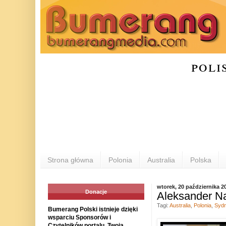
poli
Strona główna
Polonia
Australia
Polska
wtorek, 20 października 2
Donacje
Aleksander Na
Tagi:
Australia
,
Polonia
,
Syd
Bumerang Polski istnieje dzięki
wsparciu Sponsorów i
Czytelników portalu. Twoja