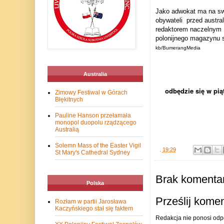
Jako adwokat ma na sw
obywateli
przed austra
redaktorem naczelnym 
polonijnego magazynu s
kb/BumerangMedia
Australia
odbędzie się w pią
Zimowy Festiwal w Górach
Błękitnych
Pauline Hanson przełamała
monopol duopolu rządzącego
Australią
Solemn Mass of the Easter Vigil
.
19:29
St Mary's Cathedral Sydney
Brak komentar
Polska
Prześlij kome
Rozłam w partii Jarosława
Kaczyńskiego stał się faktem
Redakcja nie ponosi odp