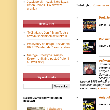
Język polski - język, który łączy.
Dzień Polonii i Polaków za
Subskrybuj:
Komentarze 
granicą
Prof. J
Events Info
LIP-10 - 
"Mój tata się żeni". Mam Teatr z
nowym spektaklem w Australii
Podsum
Prawybory na urząd Prezydenta
LIP-09 - 
RP 2025 - debata 7 kandydatów
Nie żyje Ernestyna Skurjat-
Kozek - unikalna postać Polonii
Poświat
australijskiej
Komenta
ekskomu
nowych 
Szwajca
Wyszukiwarka
Stolicy 
typu od 1988 roku.Bra
katolickie międzynaro
LIP-08 - 2026 |
Komentarz
Antypols
Najpopularniejsze w ostatnim
miesiącu
LIP-06 - 
II Światowe