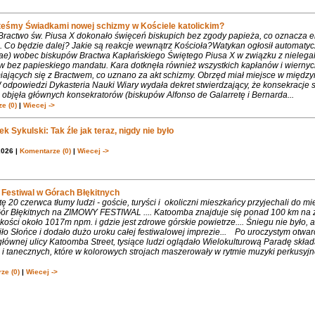
teśmy Świadkami nowej schizmy w Kościele katolickim?
 Bractwo św. Piusa X dokonało święceń biskupich bez zgody papieża, co oznacza 
. Co będzie dalej? Jakie są reakcje wewnątrz Kościoła?Watykan ogłosił automaty
iae) wobec biskupów Bractwa Kapłańskiego Świętego Piusa X w związku z nielega
w bez papieskiego mandatu. Kara dotknęła również wszystkich kapłanów i wiernyc
iających się z Bractwem, co uznano za akt schizmy. Obrzęd miał miejsce w międ
 odpowiedzi Dykasteria Nauki Wiary wydała dekret stwierdzający, że konsekracje 
objęła głównych konsekratorów (biskupów Alfonso de Galarretę i Bernarda...
e (0)
|
Wiecej ->
k Sykulski: Tak źle jak teraz, nigdy nie było
2026 |
Komentarze (0)
|
Wiecej ->
Festiwal w Górach Błękitnych
 20 czerwca tłumy ludzi - goście, turyści i okoliczni mieszkańcy przyjechali do m
 Gór Błękitnych na ZIMOWY FESTIWAL .... Katoomba znajduje się ponad 100 km na 
ości około 1017m npm. i gdzie jest zdrowe górskie powietrze.... Śniegu nie było, 
ło Słońce i dodało dużo uroku całej festiwalowej imprezie... Po uroczystym otwa
łównej ulicy Katoomba Street, tysiące ludzi oglądało Wielokulturową Paradę składa
 tanecznych, które w kolorowych strojach maszerowały w rytmie muzyki perkusyjne
ze (0)
|
Wiecej ->