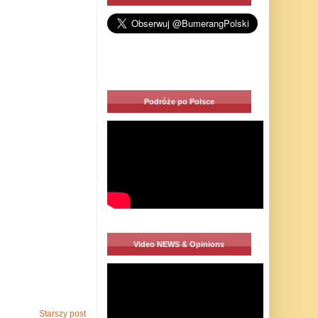
Podróże po Polsce
Video NEWS & Opinions
Starszy post