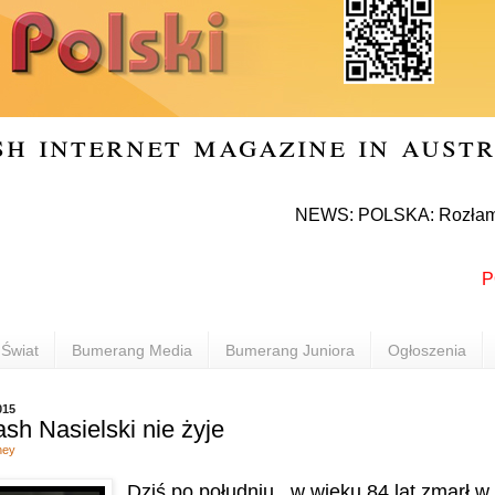
sh internet magazine in aust
NEWS: POLSKA: Rozłam w Prawie
POLON
Świat
Bumerang Media
Bumerang Juniora
Ogłoszenia
015
sh Nasielski nie żyje
ney
Dziś po południu,
w wieku 84 lat zmarł 