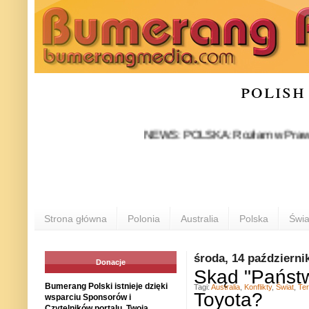
polish
NEWS: POLSKA: Rozłam w Prawie i Spraw
Strona główna
Polonia
Australia
Polska
Świa
środa, 14 październi
Donacje
Skąd "Państ
Bumerang Polski istnieje dzięki
Tagi:
Australia
,
Konflikty
,
Świat
,
Te
Toyota?
wsparciu Sponsorów i
Czytelników portalu. Twoja