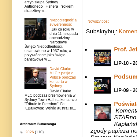
arcybiskupa Sydney
Anthonego Fishera "rokiem
straszliwym...
Niepodległość a
Nowszy post
suwerenność
Jak co roku w
Subskrybuj:
Koment
dniu 11 listopada
obchodzimy
Narodowe
Święto Niepodległości,
Prof. J
ustanowione w 1937 roku, a
przywrócone jako święto
państwowe w ...
LIP-10 - 2
David Clarke
MLC z pasją o
Podsum
Polsce podczas
koncertu w
Sydney
LIP-09 - 2
David Clarke
MLC podczas przemówienia w
Sydney Town Hall na koncercie
Poświat
"Tribute to Freedom". Fot.
K.Bajkowski Wśród australjsk...
Komenta
STARnow
Kapłańsk
Archiwum Bumeranga
zgody papieża n
►
2026
(110)