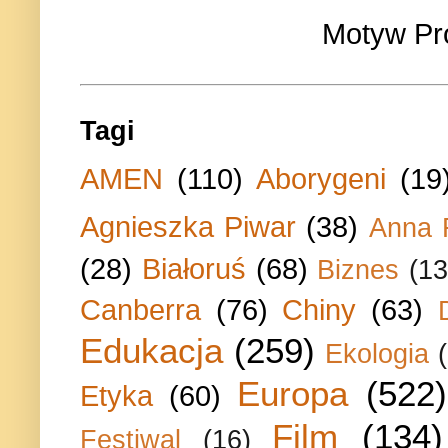
Motyw Pr
Tagi
AMEN
(110)
Aborygeni
(19
Agnieszka Piwar
(38)
Anna 
(28)
Białoruś
(68)
Biznes
(13
Canberra
(76)
Chiny
(63)
Edukacja
(259)
Ekologia
Europa
(522)
Etyka
(60)
Film
(134)
Festiwal
(16)