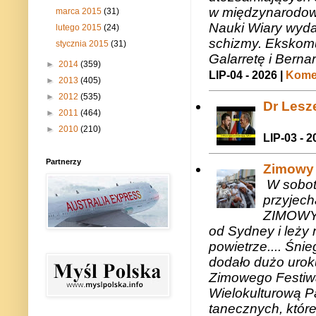
w międzynarodow
marca 2015
(31)
Nauki Wiary wyda
lutego 2015
(24)
schizmy. Ekskomu
stycznia 2015
(31)
Galarretę i Bernar
►
2014
(359)
LIP-04 - 2026 |
Komen
►
2013
(405)
►
2012
(535)
Dr Lesze
►
2011
(464)
►
2010
(210)
LIP-03 - 2
Partnerzy
Zimowy 
W sobotę
przyjech
ZIMOWY 
od Sydney i leży 
powietrze.... Śni
dodało dużo uroku
Zimowego Festiwal
Wielokulturową P
tanecznych, któr