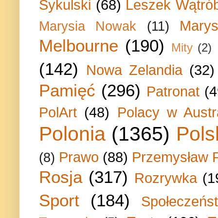
Sykulski
(68)
Leszek Wątrób
Marys
Marysia Nowak
(11)
Melbourne
(190)
Mity
(2)
(142)
Nowa Zelandia
(32)
Pamięć
(296)
Patronat
(4
PolArt
(48)
Polacy w Austra
Polonia
(1365)
Pols
Prawo
(88)
Przemysław P
(8)
Rosja
(317)
Rozrywka
(1
Sport
(184)
Społeczeńs