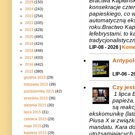
Bractwa Kapłańsk
►
2025
(150)
konsekracje czte
►
2024
(243)
papieskiego, co w
►
2023
(254)
automatyczną eks
►
2022
(335)
roku.Bractwo Ka
►
2021
(428)
lefebrystami, to
►
2020
(495)
tradycjonalistycz
►
2019
(424)
LIP-08 - 2026 |
Komen
►
2018
(446)
►
2017
(433)
Antypols
►
2016
(442)
▼
2015
(380)
LIP-06 - 2
grudnia 2015
(29)
listopada 2015
(39)
Czy jes
października 2015
(42)
1 lipca 
września 2015
(36)
papieża,
sierpnia 2015
(30)
są reakc
lipca 2015
(31)
ekskomunikę (lat
czerwca 2015
(29)
Piusa X w związk
mandatu. Kara do
maja 2015
(29)
utożsamiających 
kwietnia 2015
(29)