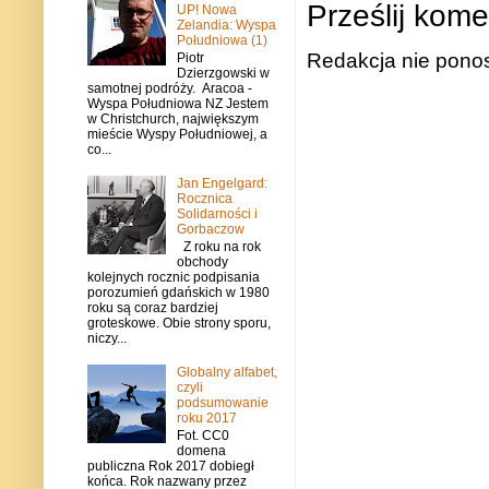
Prześlij kome
UP! Nowa
Zelandia: Wyspa
Południowa (1)
Redakcja nie ponos
Piotr
Dzierzgowski w
samotnej podróży. Aracoa -
Wyspa Południowa NZ Jestem
w Christchurch, największym
mieście Wyspy Południowej, a
co...
Jan Engelgard:
Rocznica
Solidarności i
Gorbaczow
Z roku na rok
obchody
kolejnych rocznic podpisania
porozumień gdańskich w 1980
roku są coraz bardziej
groteskowe. Obie strony sporu,
niczy...
Globalny alfabet,
czyli
podsumowanie
roku 2017
Fot. CC0
domena
publiczna Rok 2017 dobiegł
końca. Rok nazwany przez