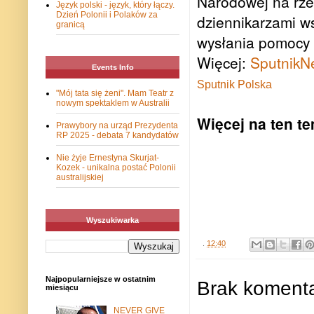
Narodowej na rze
Język polski - język, który łączy.
Dzień Polonii i Polaków za
dziennikarzami 
granicą
wysłania pomocy 
Więcej:
SputnikN
Events Info
Sputnik Polska
"Mój tata się żeni". Mam Teatr z
nowym spektaklem w Australii
Więcej na ten t
Prawybory na urząd Prezydenta
RP 2025 - debata 7 kandydatów
Nie żyje Ernestyna Skurjat-
Kozek - unikalna postać Polonii
australijskiej
Wyszukiwarka
.
12:40
Najpopularniejsze w ostatnim
Brak komenta
miesiącu
NEVER GIVE