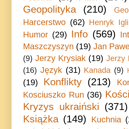
Geopolityka
(210)
Geo
Harcerstwo
(62)
Henryk Igli
Info
(569)
Humor
(29)
In
Maszczyszyn
(19)
Jan Paweł
Jerzy Krysiak
(19)
(9)
Jerzy
Język
(31)
(16)
Kanada
(9)
Konflikty
(213)
(19)
Ko
Kości
Kosciuszko Run
(36)
Kryzys ukraiński
(371)
Książka
(149)
Kuchnia