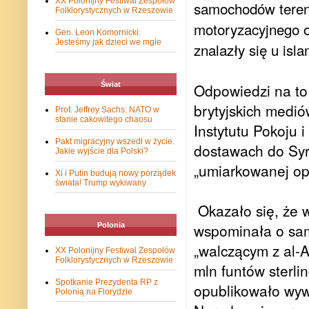
XX Polonijny Festiwal Zespołów
samochodów teren
Folklorystycznych w Rzeszowie
motoryzacyjnego od
Gen. Leon Komornicki:
Jesteśmy jak dzieci we mgle
znalazły się u isl
Świat
Odpowiedzi na to 
brytyjskich mediów
Prof. Jeffrey Sachs: NATO w
stanie cakowitego chaosu
Instytutu Pokoju 
Pakt migracyjny wszedł w życie.
dostawach do Syr
Jakie wyjście dla Polski?
„umiarkowanej opo
Xi i Putin budują nowy porządek
świata! Trump wykiwany
Okazało się, że 
wspominała o sam
Polonia
„walczącym z al-
XX Polonijny Festiwal Zespołów
Folklorystycznych w Rzeszowie
mln funtów sterl
Spotkanie Prezydenta RP z
opublikowało wyw
Polonią na Florydzie