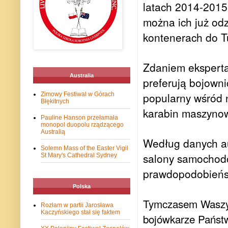
latach 2014-2015
można ich już od
kontenerach do Tur
Zdaniem eksperta 
Australia
preferują bojowni
popularny wśród 
Zimowy Festiwal w Górach
Błękitnych
karabin maszyno
Pauline Hanson przełamała
monopol duopolu rządzącego
Australią
Według danych aus
Solemn Mass of the Easter Vigil
salony samochodo
St Mary's Cathedral Sydney
prawdopodobieńs
Polska
Tymczasem Waszyn
Rozłam w partii Jarosława
Kaczyńskiego stał się faktem
bojówkarze Państw