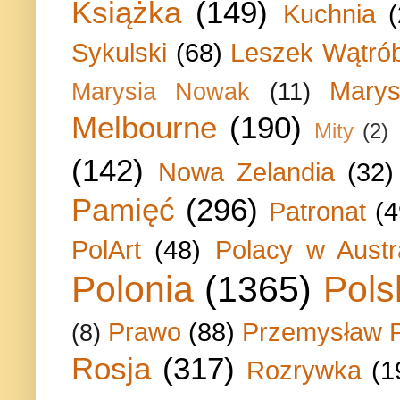
Książka
(149)
Kuchnia
Sykulski
(68)
Leszek Wątrób
Marys
Marysia Nowak
(11)
Melbourne
(190)
Mity
(2)
(142)
Nowa Zelandia
(32)
Pamięć
(296)
Patronat
(4
PolArt
(48)
Polacy w Austra
Polonia
(1365)
Pols
Prawo
(88)
Przemysław P
(8)
Rosja
(317)
Rozrywka
(1