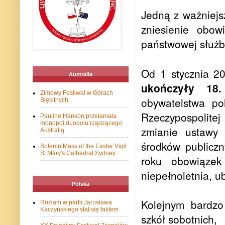
Jedną z ważniejsz
zniesienie obow
państwowej służb
Od 1 stycznia 2
Australia
ukończyły 18.
Zimowy Festiwal w Górach
obywatelstwa po
Błękitnych
Rzeczypospolitej 
Pauline Hanson przełamała
monopol duopolu rządzącego
zmianie ustawy 
Australią
środków publiczn
Solemn Mass of the Easter Vigil
St Mary's Cathedral Sydney
roku obowiązek
niepełnoletnia, u
Polska
Kolejnym bardzo
Rozłam w partii Jarosława
Kaczyńskiego stał się faktem
szkół sobotnich,