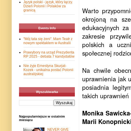
Język polski - język, który łączy.
Dzień Polonii i Polaków za
Warto przypomni
granicą
okrojoną na sze
edukacyjnych za 
Events Info
zakresie przywi
"Mój tata się żeni". Mam Teatr z
polskich a uczn
nowym spektaklem w Australii
społecznej rodzi
Prawybory na urząd Prezydenta
RP 2025 - debata 7 kandydatów
Nie żyje Ernestyna Skurjat-
Na chwile obecn
Kozek - unikalna postać Polonii
australijskiej
uprawnienia jak 
posiadnia legity
Wyszukiwarka
takich uprawnień 
Monika Sawicka-
Najpopularniejsze w ostatnim
Marii Konopnick
miesiącu
NEVER GIVE