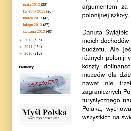
argumentem za 
maja 2013
(38)
kwietnia 2013
(26)
polonijnej szkoły.
marca 2013
(43)
lutego 2013
(37)
Danuta Świątek: 
stycznia 2013
(40)
moich dochodów p
►
2012
(535)
budżetu. Ale je
►
2011
(464)
►
2010
(210)
różnych polonijny
koszty dofinans
Partnerzy
muzeów dla dziec
nawet nie trze
zagranicznych Po
turystycznego na
Polaka, wychowa
wszystkich na świ