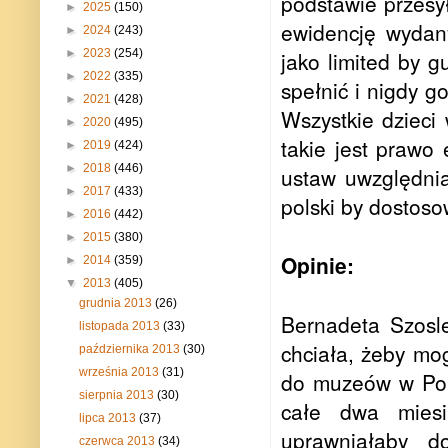
podstawie przesy
►
2025
(150)
ewidencję wydany
►
2024
(243)
►
2023
(254)
jako limited by 
►
2022
(335)
spełnić i nigdy g
►
2021
(428)
Wszystkie dzieci
►
2020
(495)
takie jest prawo 
►
2019
(424)
►
2018
(446)
ustaw uwzględnia
►
2017
(433)
polski by dostoso
►
2016
(442)
►
2015
(380)
Opinie:
►
2014
(359)
▼
2013
(405)
grudnia 2013
(26)
Bernadeta Szosl
listopada 2013
(33)
chciała, żeby mog
października 2013
(30)
września 2013
(31)
do muzeów w Pols
sierpnia 2013
(30)
całe dwa miesi
lipca 2013
(37)
uprawniałaby d
czerwca 2013
(34)