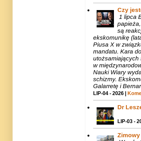
Czy jes
1 lipca 
papieża,
są reakc
ekskomunikę (lat
Piusa X w związk
mandatu. Kara do
utożsamiających 
w międzynarodow
Nauki Wiary wyda
schizmy. Ekskomu
Galarretę i Bernar
LIP-04 - 2026 |
Komen
Dr Lesze
LIP-03 - 2
Zimowy 