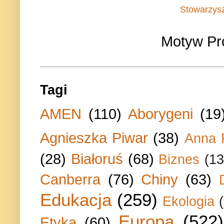
Stowarzys
Motyw Pr
Tagi
AMEN
(110)
Aborygeni
(19
Agnieszka Piwar
(38)
Anna 
(28)
Białoruś
(68)
Biznes
(13
Canberra
(76)
Chiny
(63)
Edukacja
(259)
Ekologia
Europa
(522)
Etyka
(60)