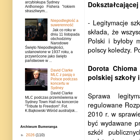
Dokształcającej 
arcybiskupa Sydney
Anthonego Fishera "rokiem
straszliwym...
- Legitymacje sz
Niepodległość a
suwerenność
składa, że wszys
Jak co roku w
dniu 11 listopada
Polski i byłoby 
obchodzimy
Narodowe
polscy koledzy. P
Święto Niepodległości,
ustanowione w 1937 roku, a
przywrócone jako święto
państwowe w ...
Dorota Chioma 
David Clarke
MLC z pasją o
polskiej szkoły
Polsce podczas
koncertu w
Sydney
David Clarke
Sprawa legitym
MLC podczas przemówienia w
Sydney Town Hall na koncercie
regulowane Rozpo
"Tribute to Freedom". Fot.
K.Bajkowski Wśród australjsk...
2010 r. w sprawi
być wydawane prz
Archiwum Bumeranga
szkół publiczn
►
2026
(110)