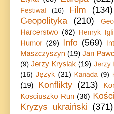
Film
(134)
Festiwal
(16)
Geopolityka
(210)
Geo
Harcerstwo
(62)
Henryk Igli
Info
(569)
Humor
(29)
In
Maszczyszyn
(19)
Jan Paweł
Jerzy Krysiak
(19)
(9)
Jerzy
Język
(31)
(16)
Kanada
(9)
Konflikty
(213)
(19)
Ko
Kości
Kosciuszko Run
(36)
Kryzys ukraiński
(371)