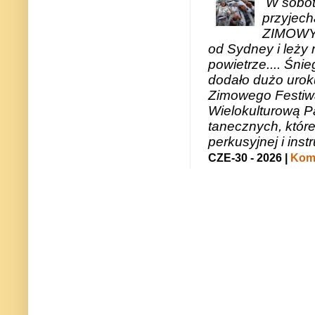
W sobotę
przyjech
ZIMOWY 
od Sydney i leży 
powietrze.... Śni
dodało dużo uroku
Zimowego Festiwal
Wielokulturową P
tanecznych, któr
perkusyjnej i in
CZE-30 - 2026 |
Kome