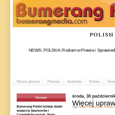
polish
NEWS: POLSKA: Rozłam w Prawie i Sprawiedliwości sta
Strona główna
Polonia
Australia
Polska
Świa
środa, 30 październi
Donacje
Więcej uprawn
Bumerang Polski istnieje dzięki
Tagi:
Iwona Pruszyńska
,
Polonia
,
wsparciu Sponsorów i
Czytelników portalu. Twoja