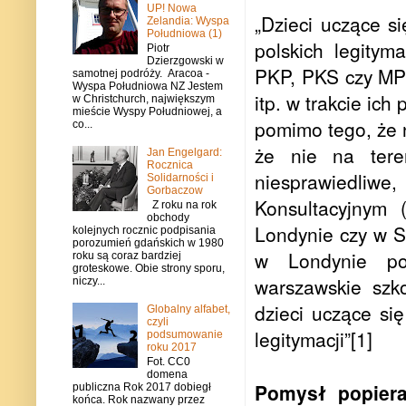
UP! Nowa
„Dzieci uczące s
Zelandia: Wyspa
Południowa (1)
polskich legitym
Piotr
Dzierzgowski w
PKP, PKS czy MPK
samotnej podróży. Aracoa -
Wyspa Południowa NZ Jestem
itp. w trakcie ic
w Christchurch, największym
mieście Wyspy Południowej, a
pomimo tego, że n
co...
że nie na teren
Jan Engelgard:
Rocznica
niesprawiedliwe
Solidarności i
Gorbaczow
Konsultacyjnym
Z roku na rok
obchody
Londynie czy w S
kolejnych rocznic podpisania
porozumień gdańskich w 1980
w Londynie pos
roku są coraz bardziej
groteskowe. Obie strony sporu,
warszawskie szk
niczy...
dzieci uczące si
Globalny alfabet,
czyli
legitymacji”[1]
podsumowanie
roku 2017
Fot. CC0
domena
Pomysł popiera
publiczna Rok 2017 dobiegł
końca. Rok nazwany przez