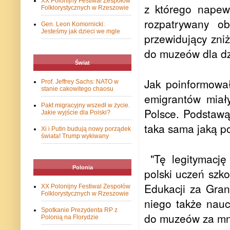
XX Polonijny Festiwal Zespołów
z którego napewn
Folklorystycznych w Rzeszowie
rozpatrywany ob
Gen. Leon Komornicki:
Jesteśmy jak dzieci we mgle
przewidujący zni
do muzeów dla dzi
Świat
Jak poinformował
Prof. Jeffrey Sachs: NATO w
stanie cakowitego chaosu
emigrantów miał
Pakt migracyjny wszedł w życie.
Polsce. Podstawą
Jakie wyjście dla Polski?
taka sama jaką po
Xi i Putin budują nowy porządek
świata! Trump wykiwany
"Tę legitymacj
Polonia
polski uczeń szko
Edukacji za Gra
XX Polonijny Festiwal Zespołów
Folklorystycznych w Rzeszowie
niego także nauc
Spotkanie Prezydenta RP z
do muzeów za mni
Polonią na Florydzie