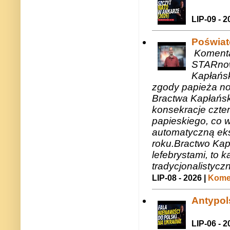
LIP-09 - 2
Poświat
Komenta
STARnow
Kapłańsk
zgody papieża n
Bractwa Kapłańsk
konsekracje czte
papieskiego, co w
automatyczną eks
roku.Bractwo Ka
lefebrystami, to
tradycjonalistycz
LIP-08 - 2026 |
Komen
Antypols
LIP-06 - 2