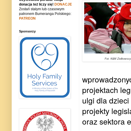
donacja też liczy się!
DONACJE
Zostań stałym lub czasowym
patronem Bumeranga Polskiego:
PATREON
Sponsorzy
Fot. K&M Ziolkowscy
wprowadzonyc
projektach le
ulgi dla dzie
projekty legi
oraz sektora 