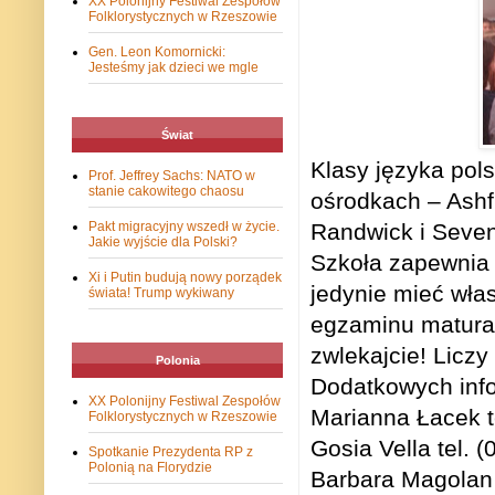
XX Polonijny Festiwal Zespołów
Folklorystycznych w Rzeszowie
Gen. Leon Komornicki:
Jesteśmy jak dzieci we mgle
Świat
Klasy języka pol
Prof. Jeffrey Sachs: NATO w
stanie cakowitego chaosu
ośrodkach – Ashf
Pakt migracyjny wszedł w życie.
Randwick i Seven 
Jakie wyjście dla Polski?
Szkoła zapewnia 
Xi i Putin budują nowy porządek
jedynie mieć wła
świata! Trump wykiwany
egzaminu matural
zwlekajcie! Liczy
Polonia
Dodatkowych info
XX Polonijny Festiwal Zespołów
Marianna Łacek t
Folklorystycznych w Rzeszowie
Gosia Vella tel. 
Spotkanie Prezydenta RP z
Polonią na Florydzie
Barbara Magolan 