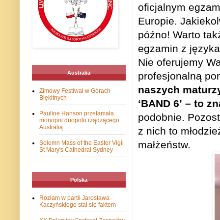
oficjalnym egzam
Europie. Jakieko
późno! Warto tak
egzamin z języka
Nie oferujemy Wa
Australia
profesjonalną po
naszych maturzy
Zimowy Festiwal w Górach
Błękitnych
‘BAND 6’
– to z
Pauline Hanson przełamała
podobnie. Pozost
monopol duopolu rządzącego
Australią
z nich to młodzi
małżeństw.
Solemn Mass of the Easter Vigil
St Mary's Cathedral Sydney
Polska
Rozłam w partii Jarosława
Kaczyńskiego stał się faktem