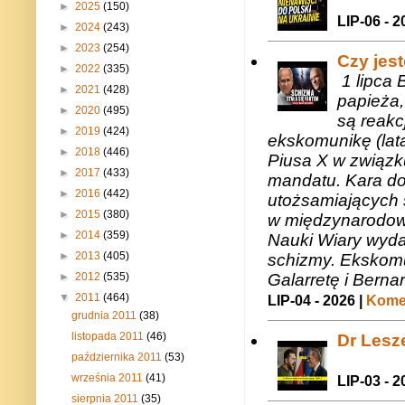
►
2025
(150)
LIP-06 - 2
►
2024
(243)
►
2023
(254)
Czy jes
►
2022
(335)
1 lipca 
►
2021
(428)
papieża,
►
2020
(495)
są reakc
►
2019
(424)
ekskomunikę (lat
►
2018
(446)
Piusa X w związk
►
2017
(433)
mandatu. Kara do
►
2016
(442)
utożsamiających 
►
2015
(380)
w międzynarodow
►
2014
(359)
Nauki Wiary wyda
►
2013
(405)
schizmy. Ekskomu
Galarretę i Bernar
►
2012
(535)
▼
2011
(464)
LIP-04 - 2026 |
Komen
grudnia 2011
(38)
listopada 2011
(46)
Dr Lesze
października 2011
(53)
września 2011
(41)
LIP-03 - 2
sierpnia 2011
(35)