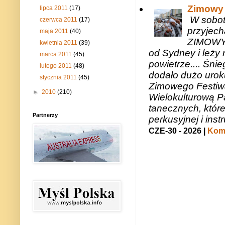
Zimowy 
lipca 2011
(17)
W sobotę
czerwca 2011
(17)
przyjech
maja 2011
(40)
ZIMOWY 
kwietnia 2011
(39)
od Sydney i leży 
marca 2011
(45)
powietrze.... Śni
lutego 2011
(48)
dodało dużo uroku
stycznia 2011
(45)
Zimowego Festiwal
►
2010
(210)
Wielokulturową P
tanecznych, któr
Partnerzy
perkusyjnej i in
CZE-30 - 2026 |
Kome