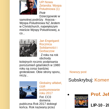
UP! Nowa
Zelandia: Wyspa
Południowa (1)
Piotr
Dzierzgowski w
samotnej podróży. Aracoa -
Wyspa Południowa NZ Jestem
w Christchurch, największym
mieście Wyspy Południowej, a
co...
Jan Engelgard:
Rocznica
Solidarności i
Gorbaczow
Z roku na rok
obchody
kolejnych rocznic podpisania
porozumień gdańskich w 1980
roku są coraz bardziej
Nowszy post
groteskowe. Obie strony sporu,
niczy...
Subskrybuj:
Koment
Globalny alfabet,
czyli
podsumowanie
roku 2017
Prof. J
Fot. CC0
domena
publiczna Rok 2017 dobiegł
LIP-10 - 2
końca. Rok nazwany przez