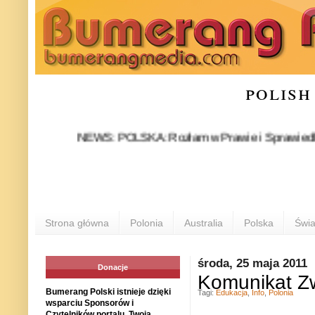
polish
NEWS: POLSKA: Rozłam w Prawie i Sprawiedliwości sta
Strona główna
Polonia
Australia
Polska
Świa
środa, 25 maja 2011
Donacje
Komunikat Zw
Bumerang Polski istnieje dzięki
Tagi:
Edukacja
,
Info
,
Polonia
wsparciu Sponsorów i
Czytelników portalu. Twoja