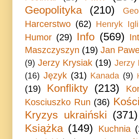
Geopolityka
(210)
Geo
Harcerstwo
(62)
Henryk Igli
Info
(569)
Humor
(29)
In
Maszczyszyn
(19)
Jan Paweł
Jerzy Krysiak
(19)
(9)
Jerzy
Język
(31)
(16)
Kanada
(9)
Konflikty
(213)
(19)
Ko
Kości
Kosciuszko Run
(36)
Kryzys ukraiński
(371)
Książka
(149)
Kuchnia