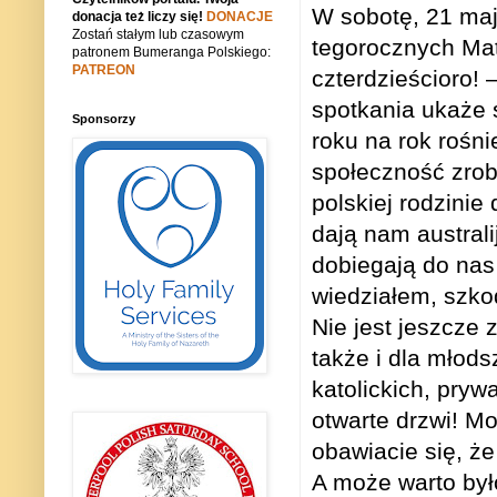
W sobotę, 21 maj
donacja też liczy się!
DONACJE
Zostań stałym lub czasowym
tegorocznych Mat
patronem Bumeranga Polskiego:
PATREON
czterdzieścioro! 
spotkania ukaże 
Sponsorzy
roku na rok rośni
społeczność zro
polskiej rodzinie
dają nam australi
dobiegają do nas
wiedziałem, szkod
Nie jest jeszcze
także i dla młod
katolickich, pry
otwarte drzwi! M
obawiacie się, 
A może warto by