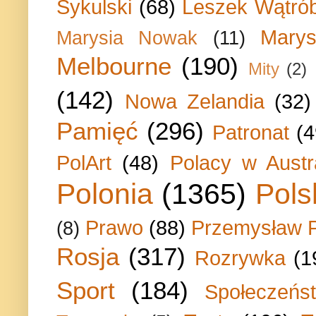
Sykulski
(68)
Leszek Wątrób
Marys
Marysia Nowak
(11)
Melbourne
(190)
Mity
(2)
(142)
Nowa Zelandia
(32)
Pamięć
(296)
Patronat
(4
PolArt
(48)
Polacy w Austra
Polonia
(1365)
Pols
Prawo
(88)
Przemysław P
(8)
Rosja
(317)
Rozrywka
(1
Sport
(184)
Społeczeńs