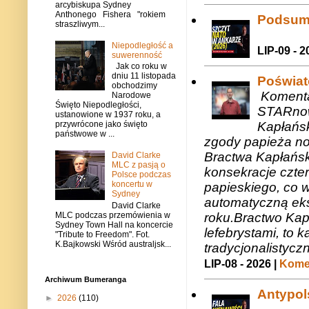
arcybiskupa Sydney
Anthonego Fishera "rokiem
Podsum
straszliwym...
Niepodległość a
LIP-09 - 2
suwerenność
Jak co roku w
dniu 11 listopada
Poświat
obchodzimy
Komenta
Narodowe
Święto Niepodległości,
STARnow
ustanowione w 1937 roku, a
Kapłańsk
przywrócone jako święto
państwowe w ...
zgody papieża n
Bractwa Kapłańsk
David Clarke
MLC z pasją o
konsekracje czte
Polsce podczas
koncertu w
papieskiego, co w
Sydney
automatyczną eks
David Clarke
MLC podczas przemówienia w
roku.Bractwo Ka
Sydney Town Hall na koncercie
lefebrystami, to
"Tribute to Freedom". Fot.
K.Bajkowski Wśród australjsk...
tradycjonalistycz
LIP-08 - 2026 |
Komen
Archiwum Bumeranga
Antypols
►
2026
(110)