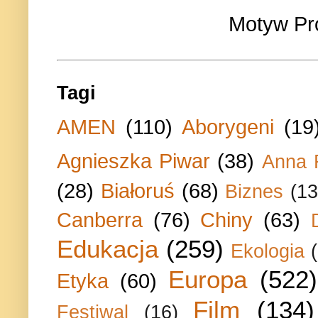
Motyw Pr
Tagi
AMEN
(110)
Aborygeni
(19
Agnieszka Piwar
(38)
Anna 
(28)
Białoruś
(68)
Biznes
(13
Canberra
(76)
Chiny
(63)
Edukacja
(259)
Ekologia
Europa
(522)
Etyka
(60)
Film
(134)
Festiwal
(16)