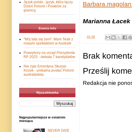
Język polski - język, który łączy.
Barbara.magola
Dzień Polonii i Polaków za
granicą
Marianna Łacek
Events Info
.
01:26
"Mój tata się żeni". Mam Teatr z
nowym spektaklem w Australii
Prawybory na urząd Prezydenta
Brak komenta
RP 2025 - debata 7 kandydatów
Nie żyje Ernestyna Skurjat-
Prześlij kome
Kozek - unikalna postać Polonii
australijskiej
Redakcja nie ponos
Wyszukiwarka
Najpopularniejsze w ostatnim
miesiącu
NEVER GIVE