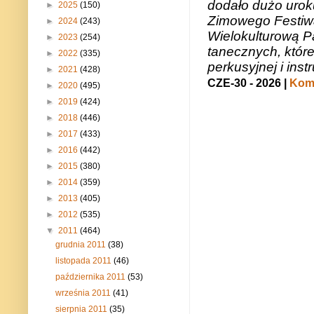
dodało dużo uroku
►
2025
(150)
Zimowego Festiwal
►
2024
(243)
Wielokulturową P
►
2023
(254)
tanecznych, któr
►
2022
(335)
perkusyjnej i in
►
2021
(428)
CZE-30 - 2026 |
Kome
►
2020
(495)
►
2019
(424)
►
2018
(446)
►
2017
(433)
►
2016
(442)
►
2015
(380)
►
2014
(359)
►
2013
(405)
►
2012
(535)
▼
2011
(464)
grudnia 2011
(38)
listopada 2011
(46)
października 2011
(53)
września 2011
(41)
sierpnia 2011
(35)