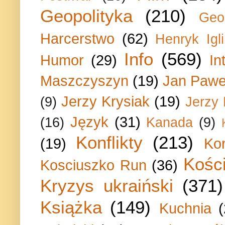
Geopolityka
(210)
Geo
Harcerstwo
(62)
Henryk Igli
Info
(569)
Humor
(29)
In
Maszczyszyn
(19)
Jan Paweł
Jerzy Krysiak
(19)
(9)
Jerzy
Język
(31)
(16)
Kanada
(9)
Konflikty
(213)
(19)
Ko
Kości
Kosciuszko Run
(36)
Kryzys ukraiński
(371)
Książka
(149)
Kuchnia