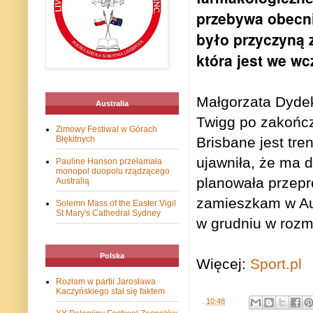
przebywa obecni
było przyczyną 
która jest we w
Małgorzata Dydek
Australia
Twigg po zakończe
Zimowy Festiwal w Górach
Błękitnych
Brisbane jest tr
ujawniła, że ma 
Pauline Hanson przełamała
monopol duopolu rządzącego
planowała przepr
Australią
zamieszkam w Aus
Solemn Mass of the Easter Vigil
St Mary's Cathedral Sydney
w grudniu w roz
Polska
Więcej:
Sport.pl
Rozłam w partii Jarosława
Kaczyńskiego stał się faktem
.
10:48