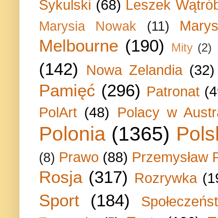
Sykulski
(68)
Leszek Wątrób
Marys
Marysia Nowak
(11)
Melbourne
(190)
Mity
(2)
(142)
Nowa Zelandia
(32)
Pamięć
(296)
Patronat
(4
PolArt
(48)
Polacy w Austra
Polonia
(1365)
Pols
Prawo
(88)
Przemysław P
(8)
Rosja
(317)
Rozrywka
(1
Sport
(184)
Społeczeńs