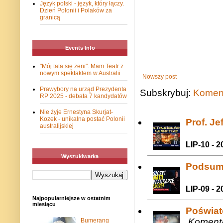
Język polski - język, który łączy.
Dzień Polonii i Polaków za
granicą
Events Info
"Mój tata się żeni". Mam Teatr z
nowym spektaklem w Australii
Nowszy post
Prawybory na urząd Prezydenta
Subskrybuj:
Koment
RP 2025 - debata 7 kandydatów
Nie żyje Ernestyna Skurjat-
Kozek - unikalna postać Polonii
Prof. J
australijskiej
LIP-10 - 2
Wyszukiwarka
Podsum
LIP-09 - 2
Najpopularniejsze w ostatnim
miesiącu
Poświat
Komenta
Bumerang