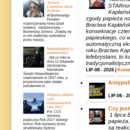
Juniora:
STARnow
Czerwone serce
Australii
Kapłańsk
W Bumerangu
zgody papieża n
Polskim
rozpoczynamy nowy dział
Bractwa Kapłańsk
redakcji młodzieżowej –
konsekracje czte
Bumerang Juniora . Znajdą się
w nim materiały nadesłane
papieskiego, co w
przez naszyc...
automatyczną eks
Niepodległość a
roku.Bractwo Ka
suwerenność
lefebrystami, to
Jak co roku w
dniu 11 listopada
tradycjonalistycz
obchodzimy
LIP-08 - 2026 |
Komen
Narodowe
Święto Niepodległości,
ustanowione w 1937 roku, a
Antypols
przywrócone jako święto
państwowe w ...
Globalny alfabet,
LIP-06 - 2
czyli
podsumowanie
roku 2017
Czy jes
Fot. CC0
1 lipca 
domena
publiczna Rok 2017 dobiegł
papieża,
końca. Rok nazwany przez
są reakc
arcybiskupa Sydney