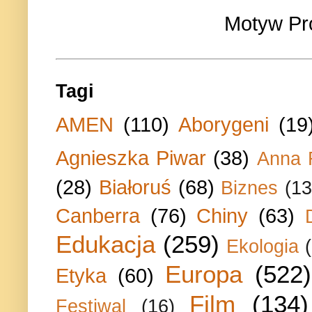
Motyw Pr
Tagi
AMEN
(110)
Aborygeni
(19
Agnieszka Piwar
(38)
Anna 
(28)
Białoruś
(68)
Biznes
(13
Canberra
(76)
Chiny
(63)
Edukacja
(259)
Ekologia
Europa
(522)
Etyka
(60)
Film
(134)
Festiwal
(16)