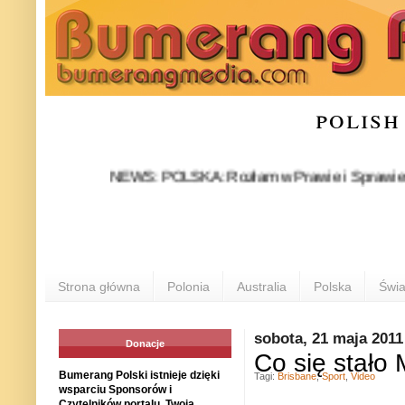
polish
NEWS: POLSKA: Rozłam w Prawie i Sprawiedliwości s
Strona główna
Polonia
Australia
Polska
Świa
sobota, 21 maja 2011
Donacje
Co się stało
Bumerang Polski istnieje dzięki
Tagi:
Brisbane
,
Sport
,
Video
wsparciu Sponsorów i
Czytelników portalu. Twoja