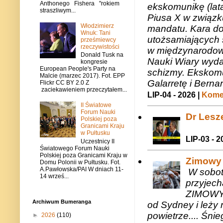
Anthonego Fishera "rokiem
ekskomunikę (lat
straszliwym...
Piusa X w związk
Włodzimierz
mandatu. Kara do
Wnuk: Tani
utożsamiających 
prześmiewcy
rzeczywistości
w międzynarodow
Donald Tusk na
Nauki Wiary wyda
kongresie
European People's Party na
schizmy. Ekskomu
Malcie (marzec 2017). Fot. EPP
Galarretę i Bernar
Flickr CC BY 2.0 Z
zaciekawieniem przeczytałem...
LIP-04 - 2026 |
Komen
II Światowe
Forum Nauki
Dr Lesze
Polskiej poza
Granicami Kraju
w Pułtusku
LIP-03 - 2
Uczestnicy II
Światowego Forum Nauki
Polskiej poza Granicami Kraju w
Zimowy 
Domu Polonii w Pułtusku. Fot.
A.Pawłowska/PAI W dniach 11-
W sobotę
14 wrześ...
przyjech
ZIMOWY 
Archiwum Bumeranga
od Sydney i leży 
powietrze.... Śni
►
2026
(110)