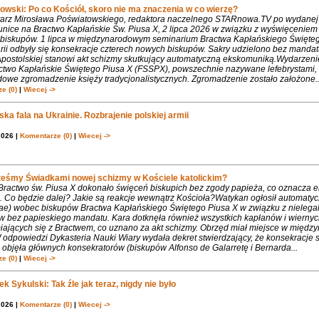
owski: Po co Kościół, skoro nie ma znaczenia w co wierzę?
rz Mirosława Poświatowskiego, redaktora naczelnego STARnowa.TV po wydanej
nice na Bractwo Kapłańskie Św. Piusa X, 2 lipca 2026 w związku z wyświęcenie
biskupów. 1 lipca w międzynarodowym seminarium Bractwa Kapłańskiego Święte
rii odbyły się konsekracje czterech nowych biskupów. Sakry udzielono bez mandat
Apostolskiej stanowi akt schizmy skutkujący automatyczną ekskomuniką.Wydarzeni
ctwo Kapłańskie Świętego Piusa X (FSSPX), powszechnie nazywane lefebrystami, 
dowe zgromadzenie księży tradycjonalistycznych. Zgromadzenie zostało założone..
e (0)
|
Wiecej ->
ka fala na Ukrainie. Rozbrajenie polskiej armii
2026 |
Komentarze (0)
|
Wiecej ->
teśmy Świadkami nowej schizmy w Kościele katolickim?
 Bractwo św. Piusa X dokonało święceń biskupich bez zgody papieża, co oznacza 
. Co będzie dalej? Jakie są reakcje wewnątrz Kościoła?Watykan ogłosił automaty
iae) wobec biskupów Bractwa Kapłańskiego Świętego Piusa X w związku z nielega
w bez papieskiego mandatu. Kara dotknęła również wszystkich kapłanów i wiernyc
iających się z Bractwem, co uznano za akt schizmy. Obrzęd miał miejsce w międ
 odpowiedzi Dykasteria Nauki Wiary wydała dekret stwierdzający, że konsekracje 
objęła głównych konsekratorów (biskupów Alfonso de Galarretę i Bernarda...
e (0)
|
Wiecej ->
k Sykulski: Tak źle jak teraz, nigdy nie było
2026 |
Komentarze (0)
|
Wiecej ->