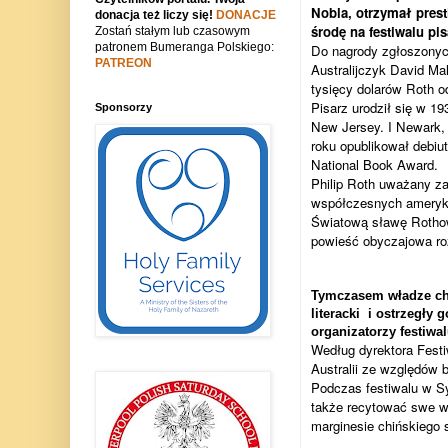
Nobla, otrzymał pres
donacja też liczy się!
DONACJE
środę na festiwalu pi
Zostań stałym lub czasowym
patronem Bumeranga Polskiego:
Do nagrody zgłoszonych
PATREON
Australijczyk David Ma
tysięcy dolarów Roth o
Pisarz urodził się w 1
Sponsorzy
New Jersey. I Newark, 
roku opublikował debiu
National Book Award.
Philip Roth
uważany za 
współczesnych ameryka
Światową sławę Rothow
powieść obyczajowa roz
Tymczasem władze chiń
literacki i ostrzegły
organizatorzy festiwal
Według dyrektora Festi
Australii ze względów 
Podczas festiwalu w Sy
także recytować swe wi
marginesie chińskiego 