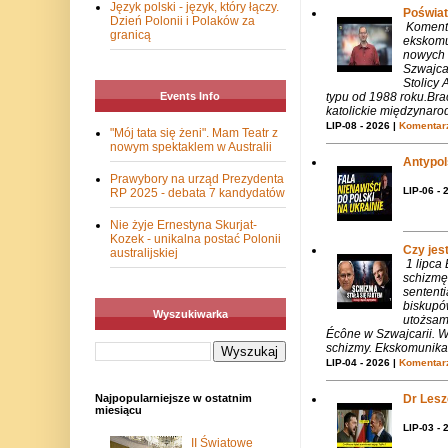
Język polski - język, który łączy.
Poświat
Dzień Polonii i Polaków za
Komenta
granicą
ekskomu
nowych 
Szwajca
Stolicy 
typu od 1988 roku.Bra
Events Info
katolickie międzynaro
LIP-08 - 2026 |
Komentarz
"Mój tata się żeni". Mam Teatr z
nowym spektaklem w Australii
Antypols
Prawybory na urząd Prezydenta
LIP-06 - 
RP 2025 - debata 7 kandydatów
Nie żyje Ernestyna Skurjat-
Kozek - unikalna postać Polonii
Czy jes
australijskiej
1 lipca
schizmę
sentent
biskupó
Wyszukiwarka
utożsam
Écône w Szwajcarii. W
schizmy. Ekskomunika 
LIP-04 - 2026 |
Komentarz
Dr Lesze
Najpopularniejsze w ostatnim
miesiącu
LIP-03 - 
II Światowe