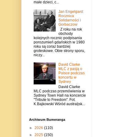
małe dzieci, c...
Jan Engelgard:
Rocznica
Solidarności i
Gorbaczow
Z roku na rok
obchody
kolejnych rocznic podpisania
porozumień gdańskich w 1980
roku są coraz bardziej
groteskowe. Obie strony sporu,
niczy...
David Clarke
MLC z pasją o
Polsce podczas
koncertu w
Sydney
David Clarke
MLC podczas przemówienia w
Sydney Town Hall na koncercie
"Tribute to Freedom". Fot.
K.Bajkowski Wśród australjsk...
Archiwum Bumeranga
►
2026
(110)
►
2025
(150)