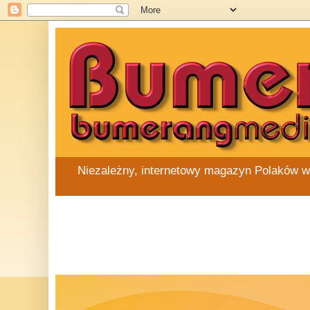
Niezależny, internetowy magazyn Polaków w Au