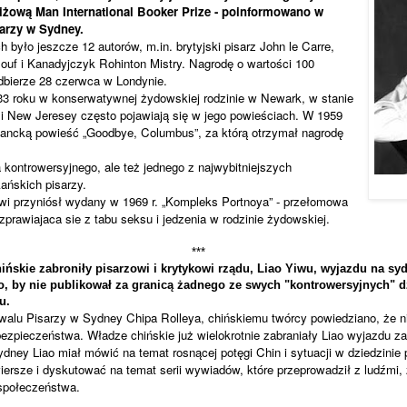
tiżową Man International Booker Prize - poinformowano w
sarzy w Sydney.
 było jeszcze 12 autorów, m.in. brytyjski pisarz
John le Carre
,
louf i Kanadyjczyk Rohinton Mistry. Nagrodę o wartości 100
dbierze 28 czerwca w Londynie.
933 roku w konserwatywnej żydowskiej rodzinie w Newark, w stanie
i New Jeresey często pojawiają się w jego powieściach. W 1959
tancką powieść „Goodbye, Columbus”, za którą otrzymał nagrodę
kontrowersyjnego, ale też jednego z najwybitniejszych
ńskich pisarzy.
i przyniósł wydany w 1969 r. „Kompleks Portnoya” - przełomowa
prawiajaca sie z tabu seksu i jedzenia w rodzinie żydowskiej.
***
skie zabroniły pisarzowi i krytykowi rządu, Liao Yiwu, wyjazdu na sydn
 go, by nie publikował za granicą żadnego ze swych "kontrowersyjnych" d
u.
walu Pisarzy w Sydney Chipa Rolleya, chińskiemu twórcy powiedziano, że n
bezpieczeństwa. Władze chińskie już wielokrotnie zabraniały Liao wyjazdu za
dney Liao miał mówić na temat rosnącej potęgi Chin i sytuacji w dziedzinie 
ersze i dyskutować na temat serii wywiadów, które przeprowadził z ludźmi,
społeczeństwa.