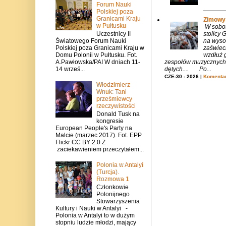
Forum Nauki
Polskiej poza
Granicami Kraju
Zimowy 
w Pułtusku
W sobotę
stolicy
Uczestnicy II
na wysok
Światowego Forum Nauki
zaświeci
Polskiej poza Granicami Kraju w
wzdłuż g
Domu Polonii w Pułtusku. Fot.
zespołów muzycznych i
A.Pawłowska/PAI W dniach 11-
dętych.... Po...
14 wrześ...
CZE-30 - 2026 |
Komentar
Włodzimierz
Wnuk: Tani
prześmiewcy
rzeczywistości
Donald Tusk na
kongresie
European People's Party na
Malcie (marzec 2017). Fot. EPP
Flickr CC BY 2.0 Z
zaciekawieniem przeczytałem...
Polonia w Antalyi
(Turcja).
Rozmowa 1
Członkowie
Polonijnego
Stowarzyszenia
Kultury i Nauki w Antalyi -
Polonia w Antalyi to w dużym
stopniu ludzie młodzi, mający