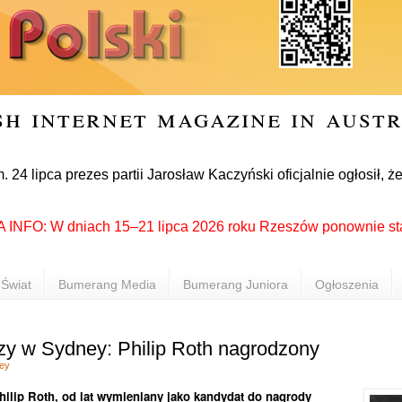
sh internet magazine in aust
ipca prezes partii Jarosław Kaczyński oficjalnie ogłosił, że 
O: W dniach 15–21 lipca 2026 roku Rzeszów ponownie stał się 
Świat
Bumerang Media
Bumerang Juniora
Ogłoszenia
rzy w Sydney: Philip Roth nagrodzony
ey
hilip Roth
, od lat wymieniany jako kandydat do nagrody