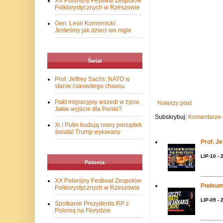
XX Polonijny Festiwal Zespołów
Folklorystycznych w Rzeszowie
Gen. Leon Komornicki:
Jesteśmy jak dzieci we mgle
Świat
Prof. Jeffrey Sachs: NATO w
stanie cakowitego chaosu
Pakt migracyjny wszedł w życie.
Nowszy post
Jakie wyjście dla Polski?
Subskrybuj:
Komentarze 
Xi i Putin budują nowy porządek
świata! Trump wykiwany
Prof. J
LIP-10 - 
Polonia
XX Polonijny Festiwal Zespołów
Podsum
Folklorystycznych w Rzeszowie
LIP-09 - 
Spotkanie Prezydenta RP z
Polonią na Florydzie