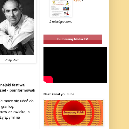
Retro
-
2 miesiące temu
Bumerang Media TV
Philip Roth
ejski festiwal
zieł - poinformowali
Nasz kanał you tube
ie może się udać do
 granicę.
praw człowieka, a
 żyjącymi na