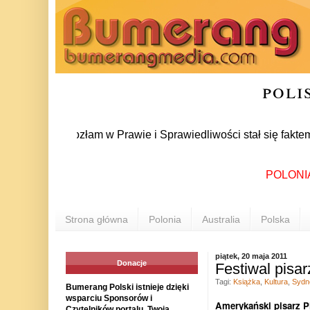
poli
LSKA: Rozłam w Prawie i Sprawiedliwości stał się faktem. 24 l
POLONIA INF
Strona główna
Polonia
Australia
Polska
piątek, 20 maja 2011
Donacje
Festiwal pisa
Tagi:
Książka
,
Kultura
,
Sydn
Bumerang Polski istnieje dzięki
wsparciu Sponsorów i
Amerykański pisarz
P
Czytelników portalu. Twoja