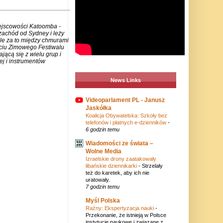
iejscowości Katoomba -
zachód od Sydney i leży
ale za to między chmurami
rciu Zimowego Festiwalu
jącą się z wielu grup i
j i instrumentów
News Links
Videoparlament PL - Janusz
Jaskółka
Koalicja Obywatelska: Szkoły bez
telefonów i płatnych e-dzienników
-
6 godzin temu
Wiadomości ze świata –
Wolne Media
Izraelskie drony zaatakowały
libańskie dziennikarki
-
Strzelały
też do karetek, aby ich nie
uratowały.
7 godzin temu
Myśl Polska
Raźny: Ekspertyzacja nauki
-
Przekonanie, że istnieją w Polsce
instytucje naukowe i związane z