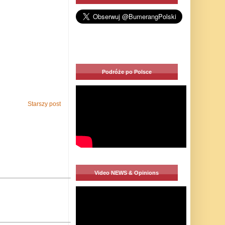
Podróże po Polsce
Starszy post
Video NEWS & Opinions