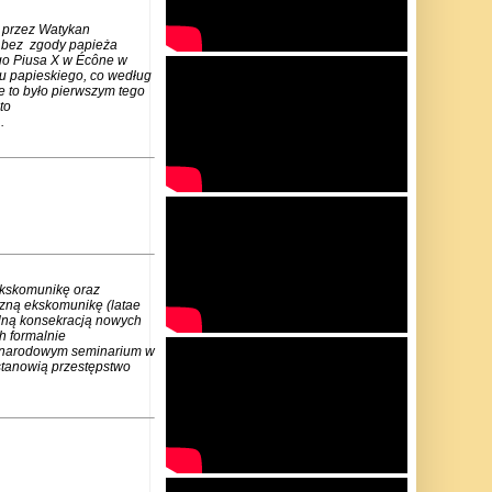
 przez Watykan
m bez zgody papieża
go Piusa X w Écône w
u papieskiego, co według
e to było pierwszym tego
to
.
ekskomunikę oraz
czną ekskomunikę (latae
lną konsekracją nowych
h formalnie
zynarodowym seminarium w
stanowią przestępstwo