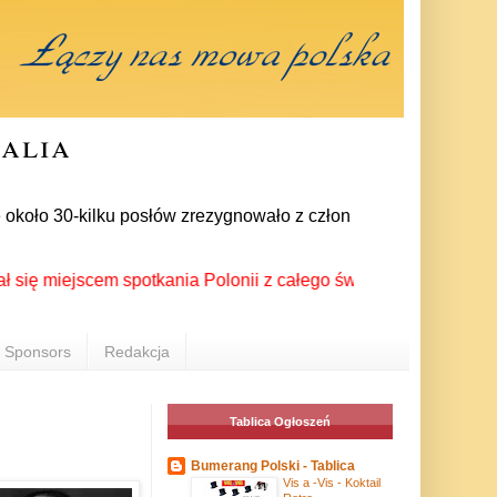
ralia
około 30-kilku posłów zrezygnowało z członkostwa w PiS. Bezpo
miejscem spotkania Polonii z całego świata podczas XX Światow
Sponsors
Redakcja
Tablica Ogłoszeń
Bumerang Polski - Tablica
Vis a -Vis - Koktail