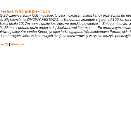
Festiwal w Górach Błękitnych
 20 czerwca tłumy ludzi - goście, turyści i okoliczni mieszkańcy przyjechali do m
 Gór Błękitnych na ZIMOWY FESTIWAL .... Katoomba znajduje się ponad 100 km na 
ości około 1017m npm. i gdzie jest zdrowe górskie powietrze.... Śniegu nie było, 
ło Słońce i dodało dużo uroku całej festiwalowej imprezie... Po uroczystym otwa
łównej ulicy Katoomba Street, tysiące ludzi oglądało Wielokulturową Paradę składa
 tanecznych, które w kolorowych strojach maszerowały w rytmie muzyki perkusyjne
ze (0)
|
Wiecej ->