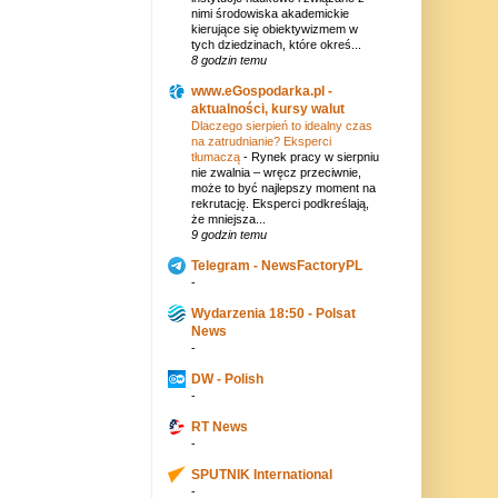
nimi środowiska akademickie
kierujące się obiektywizmem w
tych dziedzinach, które okreś...
8 godzin temu
www.eGospodarka.pl -
aktualności, kursy walut
Dlaczego sierpień to idealny czas
na zatrudnianie? Eksperci
tłumaczą
-
Rynek pracy w sierpniu
nie zwalnia – wręcz przeciwnie,
może to być najlepszy moment na
rekrutację. Eksperci podkreślają,
że mniejsza...
9 godzin temu
Telegram - NewsFactoryPL
-
Wydarzenia 18:50 - Polsat
News
-
DW - Polish
-
RT News
-
SPUTNIK International
-