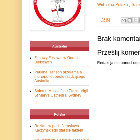
Wirtualna Polska
,
Salo
.
23:53
Brak komentar
Australia
Prześlij kome
Zimowy Festiwal w Górach
Błękitnych
Redakcja nie ponosi odp
Pauline Hanson przełamała
monopol duopolu rządzącego
Australią
Solemn Mass of the Easter Vigil
St Mary's Cathedral Sydney
Polska
Rozłam w partii Jarosława
Kaczyńskiego stał się faktem