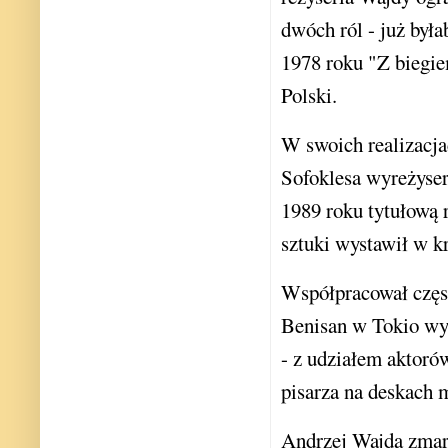
dwóch ról - już była
1978 roku "Z biegie
Polski.
W swoich realizacja
Sofoklesa wyreżyser
1989 roku tytułową 
sztuki wystawił w k
Współpracował częs
Benisan w Tokio wys
- z udziałem aktoró
pisarza na deskach 
Andrzej Wajda zmarł