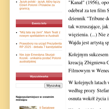
"Kanał" (1956), op
Język polski - język, który łączy.
Dzień Polonii i Polaków za
granicą
odebrał za ten film
dziennik "Tribune d
Events Info
tak wzruszające, jak
"Mój tata się żeni". Mam Teatr z
więzienia. (...) Nie 
nowym spektaklem w Australii
Wajda jest artystą s
Prawybory na urząd Prezydenta
RP 2025 - debata 7 kandydatów
Kolejnym sukcesem 
Nie żyje Ernestyna Skurjat-
Kozek - unikalna postać Polonii
kreacją Zbigniewa 
australijskiej
Filmowym w Wenec
Wyszukiwarka
W kolejnych latach 
według prozy Stefa
osnuta wokół życia 
Najpopularniejsze w ostatnim
miesiącu
II Światowe