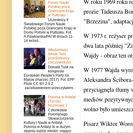
W roku 1969 roku re
Forum Nauki
Polskiej poza
prozie Tadeusza Bor
Granicami Kraju
w Pułtusku
"Brzezina", adaptac
Uczestnicy II
Światowego Forum Nauki
Polskiej poza Granicami Kraju w
Domu Polonii w Pułtusku. Fot.
W 1973 r. reżyser p
A.Pawłowska/PAI W dniach 11-
14 wrześ...
dwa lata później "Z
Włodzimierz
Wajdy - obraz ten o
Wnuk: Tani
prześmiewcy
rzeczywistości
Donald Tusk na
W 1977 Wajda wyreż
kongresie
European People's Party na
Aleksandra Ścibora
Malcie (marzec 2017). Fot. EPP
Flickr CC BY 2.0 Z
przyciągnęła tłumy 
zaciekawieniem przeczytałem...
Polonia w Antalyi
mediów pozytywnych
(Turcja).
Rozmowa 1
wolno było umieszcz
Członkowie
Polonijnego
Stowarzyszenia
Pisarz Wiktor Woro
Kultury i Nauki w Antalyi -
Polonia w Antalyi to w dużym
stopniu ludzie młodzi, mający