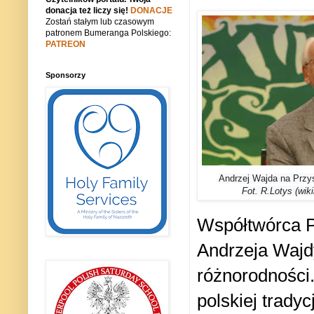
donacja też liczy się!
DONACJE
Zostań stałym lub czasowym
patronem Bumeranga Polskiego:
PATREON
Sponsorzy
Andrzej Wajda na Przy
Fot. R.Lotys (wi
Współtwórca Po
Andrzeja Wajdy
różnorodności.
polskiej trady