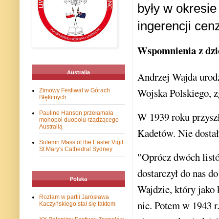
były w okresie
ingerencji cen
Wspomnienia z dzi
Australia
Andrzej Wajda urodz
Wojska Polskiego, z
Zimowy Festiwal w Górach
Błękitnych
Pauline Hanson przełamała
W 1939 roku przyszł
monopol duopolu rządzącego
Australią
Kadetów. Nie dostał
Solemn Mass of the Easter Vigil
St Mary's Cathedral Sydney
"Oprócz dwóch listó
dostarczył do nas d
Polska
Wajdzie, który jako
Rozłam w partii Jarosława
nic. Potem w 1943 
Kaczyńskiego stał się faktem