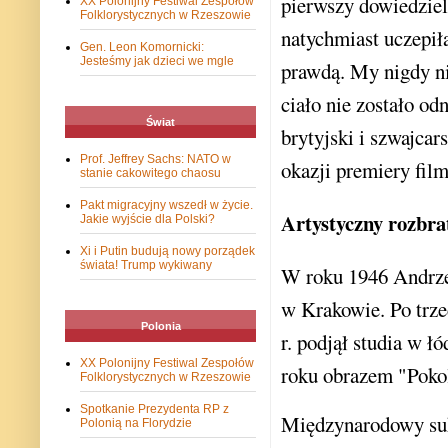
pierwszy dowiedziel
XX Polonijny Festiwal Zespołów
Folklorystycznych w Rzeszowie
natychmiast uczepiła 
Gen. Leon Komornicki:
Jesteśmy jak dzieci we mgle
prawdą. My nigdy ni
ciało nie zostało od
Świat
brytyjski i szwajca
Prof. Jeffrey Sachs: NATO w
okazji premiery fil
stanie cakowitego chaosu
Pakt migracyjny wszedł w życie.
Artystyczny rozbrat
Jakie wyjście dla Polski?
Xi i Putin budują nowy porządek
świata! Trump wykiwany
W roku 1946 Andrze
w Krakowie. Po trze
Polonia
r. podjął studia w 
XX Polonijny Festiwal Zespołów
roku obrazem "Poko
Folklorystycznych w Rzeszowie
Spotkanie Prezydenta RP z
Międzynarodowy sukc
Polonią na Florydzie