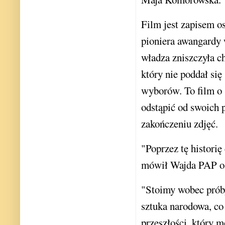
Film jest zapisem o
pioniera awangardy 
władza zniszczyła c
który nie poddał si
wyborów. To film o 
odstąpić od swoich p
zakończeniu zdjęć.
"Poprzez tę historię
mówił Wajda PAP o
"Stoimy wobec próby
sztuka narodowa, co 
przeszłości, który m