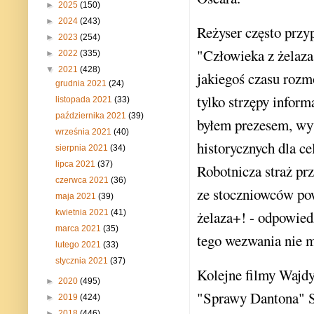
►
2025
(150)
►
2024
(243)
Reżyser często przy
►
2023
(254)
"Człowieka z żelaza
►
2022
(335)
▼
2021
(428)
jakiegoś czasu roz
grudnia 2021
(24)
tylko strzępy infor
listopada 2021
(33)
października 2021
(39)
byłem prezesem, wy
września 2021
(40)
historycznych dla c
sierpnia 2021
(34)
lipca 2021
(37)
Robotnicza straż pr
czerwca 2021
(36)
ze stoczniowców pow
maja 2021
(39)
kwietnia 2021
(41)
żelaza+! - odpowied
marca 2021
(35)
tego wezwania nie 
lutego 2021
(33)
stycznia 2021
(37)
Kolejne filmy Wajdy
►
2020
(495)
"Sprawy Dantona" St
►
2019
(424)
►
2018
(446)