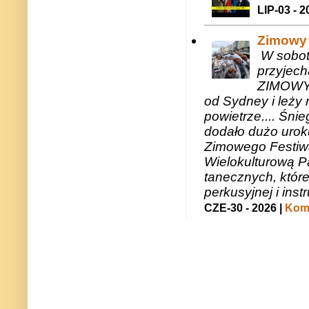
LIP-03 - 2
Zimowy 
W sobotę
przyjech
ZIMOWY 
od Sydney i leży 
powietrze.... Śni
dodało dużo uroku
Zimowego Festiwal
Wielokulturową P
tanecznych, któr
perkusyjnej i in
CZE-30 - 2026 |
Kome