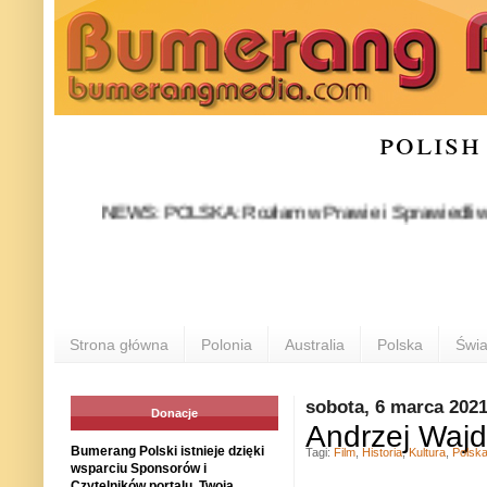
polish
NEWS: POLSKA: Rozłam w Prawie i Sprawiedliwości stał 
PO
Strona główna
Polonia
Australia
Polska
Świa
sobota, 6 marca 202
Donacje
Andrzej Wajd
Bumerang Polski istnieje dzięki
Tagi:
Film
,
Historia
,
Kultura
,
Polsk
wsparciu Sponsorów i
Czytelników portalu. Twoja