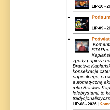
LIP-10 - 2
Podsum
LIP-09 - 2
Poświat
Komenta
STARnow
Kapłańsk
zgody papieża n
Bractwa Kapłańsk
konsekracje czte
papieskiego, co w
automatyczną eks
roku.Bractwo Ka
lefebrystami, to
tradycjonalistycz
LIP-08 - 2026 |
Komen