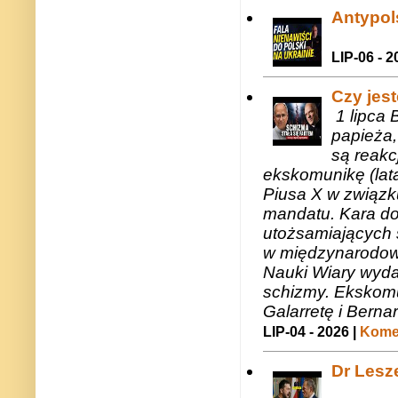
Antypols
LIP-06 - 2
Czy jes
1 lipca 
papieża,
są reakc
ekskomunikę (lat
Piusa X w związk
mandatu. Kara do
utożsamiających 
w międzynarodow
Nauki Wiary wyda
schizmy. Ekskomu
Galarretę i Bernar
LIP-04 - 2026 |
Komen
Dr Lesze