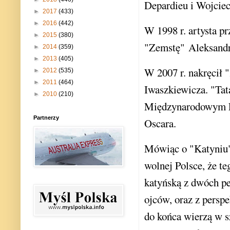
Depardieu i Wojciec
►
2017
(433)
►
2016
(442)
W 1998 r. artysta p
►
2015
(380)
"Zemstę" Aleksandr
►
2014
(359)
►
2013
(405)
W 2007 r. nakręcił 
►
2012
(535)
►
2011
(464)
Iwaszkiewicza. "Tat
►
2010
(210)
Międzynarodowym F
Partnerzy
Oscara.
Mówiąc o "Katyniu"
wolnej Polsce, że te
katyńską z dwóch pe
ojców, oraz z persp
do końca wierzą w s