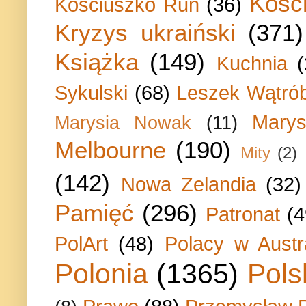
Kości
Kosciuszko Run
(36)
Kryzys ukraiński
(371)
Książka
(149)
Kuchnia
Sykulski
(68)
Leszek Wątrób
Marys
Marysia Nowak
(11)
Melbourne
(190)
Mity
(2)
(142)
Nowa Zelandia
(32)
Pamięć
(296)
Patronat
(4
PolArt
(48)
Polacy w Austra
Polonia
(1365)
Pols