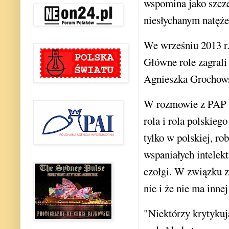
wspomina jako szcze
niesłychanym natęże
We wrześniu 2013 r.
Główne role zagrali
Agnieszka Grochows
W rozmowie z PAP re
rola i rola polskieg
tylko w polskiej, ro
wspaniałych intelek
czołgi. W związku z
nie i że nie ma innej
"Niektórzy krytykują