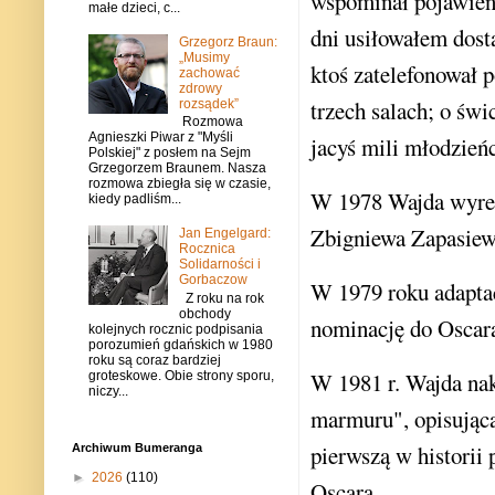
wspominał pojawieni
małe dzieci, c...
dni usiłowałem dosta
Grzegorz Braun:
„Musimy
ktoś zatelefonował 
zachować
zdrowy
trzech salach; o świ
rozsądek”
Rozmowa
Agnieszki Piwar z "Myśli
jacyś mili młodzieńc
Polskiej" z posłem na Sejm
Grzegorzem Braunem. Nasza
rozmowa zbiegła się w czasie,
W 1978 Wajda wyreż
kiedy padliśm...
Zbigniewa Zapasiew
Jan Engelgard:
Rocznica
Solidarności i
Gorbaczow
W 1979 roku adaptac
Z roku na rok
obchody
nominację do Oscar
kolejnych rocznic podpisania
porozumień gdańskich w 1980
roku są coraz bardziej
W 1981 r. Wajda nak
groteskowe. Obie strony sporu,
niczy...
marmuru", opisującą
pierwszą w historii
Archiwum Bumeranga
►
2026
(110)
Oscara.