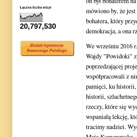
on był bohaterem na
Łączna liczba wizyt
mówiono by, że jest
bohatera, który przy
20,797,530
demokracja, a ona r
We wrześniu 2016 r.
Wajdy "Powidoki" z
poprzedzającej proj
współpracowali z ni
pamięci, ku historii
historii, szlachetne
rzeczy, które się w
wspaniałą lekcję, kt
tracimy nadziei. Wyd
Maja Komorowska.