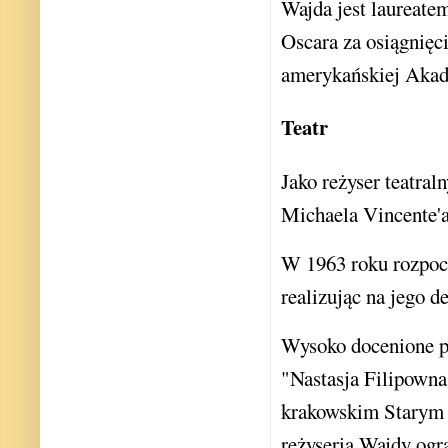
Wajda jest laureate
Oscara za osiągnięc
amerykańskiej Akad
Teatr
Jako reżyser teatra
Michaela Vincente'a
W 1963 roku rozpoc
realizując na jego 
Wysoko docenione prz
"Nastasja Filipowna
krakowskim Starym 
reżyseria Wajdy ogr