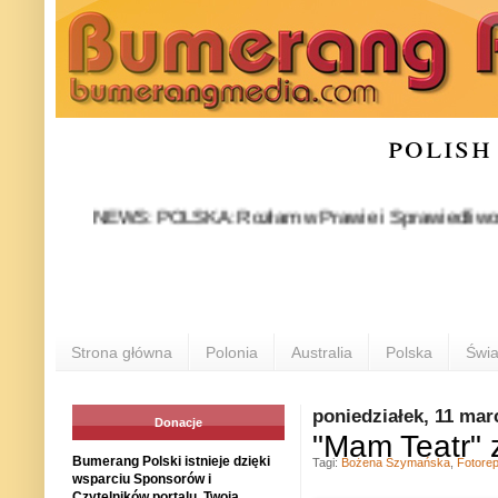
polish
NEWS: POLSKA: Rozłam w Prawie i Sprawiedliwości stał się
POL
Strona główna
Polonia
Australia
Polska
Świa
poniedziałek, 11 mar
Donacje
"Mam Teatr" 
Bumerang Polski istnieje dzięki
Tagi:
Bożena Szymańska
,
Fotorep
wsparciu Sponsorów i
Czytelników portalu. Twoja