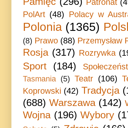
Pamięć
(296)
Patronat
(4
PolArt
(48)
Polacy w Austra
Polonia
(1365)
Pols
Prawo
(88)
Przemysław P
(8)
Rosja
(317)
Rozrywka
(1
Sport
(184)
Społeczeńs
Teatr
(106)
T
Tasmania
(5)
Tradycja
(
Koprowski
(42)
(688)
Warszawa
(142)
Wojna
(196)
Wybory
(1