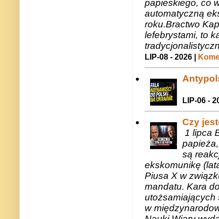
papieskiego, co w
automatyczną eks
roku.Bractwo Ka
lefebrystami, to
tradycjonalistycz
LIP-08 - 2026 |
Komen
Antypols
LIP-06 - 2
Czy jes
1 lipca 
papieża,
są reakc
ekskomunikę (lat
Piusa X w związk
mandatu. Kara do
utożsamiających 
w międzynarodow
Nauki Wiary wyda