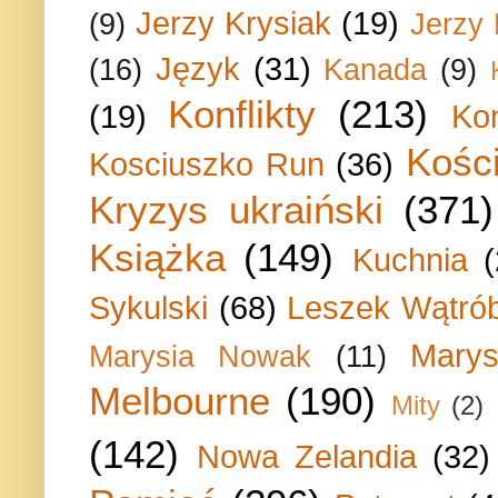
Jerzy Krysiak
(19)
(9)
Jerzy
Język
(31)
(16)
Kanada
(9)
Konflikty
(213)
(19)
Ko
Kości
Kosciuszko Run
(36)
Kryzys ukraiński
(371)
Książka
(149)
Kuchnia
Sykulski
(68)
Leszek Wątrób
Marys
Marysia Nowak
(11)
Melbourne
(190)
Mity
(2)
(142)
Nowa Zelandia
(32)