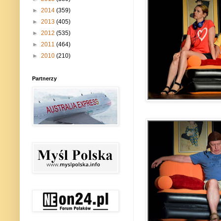
►
2014
(359)
►
2013
(405)
►
2012
(535)
►
2011
(464)
►
2010
(210)
Partnerzy