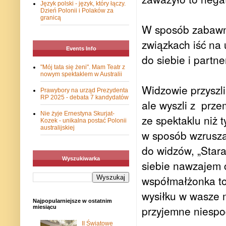
Język polski - język, który łączy.
Dzień Polonii i Polaków za
granicą
W sposób zabawny
związkach iść na
Events Info
do siebie i partn
"Mój tata się żeni". Mam Teatr z
nowym spektaklem w Australii
Widzowie przyszl
Prawybory na urząd Prezydenta
RP 2025 - debata 7 kandydatów
ale wyszli z
prze
Nie żyje Ernestyna Skurjat-
ze spektaklu niż 
Kozek - unikalna postać Polonii
australijskiej
w sposób wzruszaj
do widzów, „Stara
Wyszukiwarka
siebie nawzajem c
współmałżonka to 
wysiłku w wasze m
Najpopularniejsze w ostatnim
przyjemne niespod
miesiącu
II Światowe