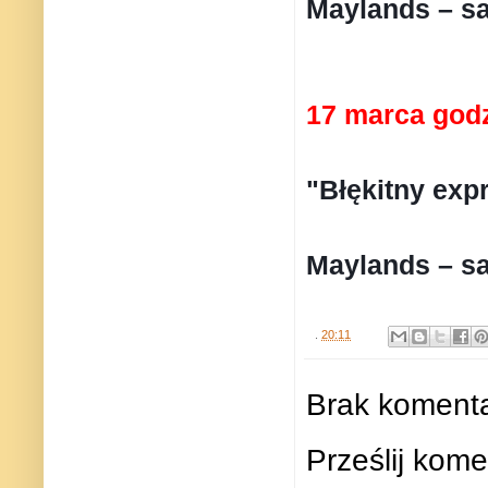
Maylands – sa
17 marca godz
"Błękitny exp
Maylands – sa
.
20:11
Brak komenta
Prześlij kome