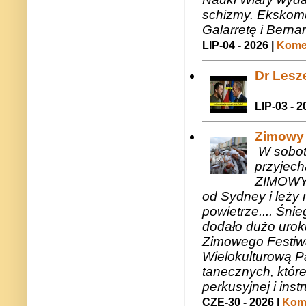
schizmy. Ekskomu
Galarretę i Bernar
LIP-04 - 2026 |
Komen
Dr Lesze
LIP-03 - 2
Zimowy 
W sobotę
przyjech
ZIMOWY 
od Sydney i leży 
powietrze.... Śni
dodało dużo uroku
Zimowego Festiwal
Wielokulturową P
tanecznych, któr
perkusyjnej i in
CZE-30 - 2026 |
Kome