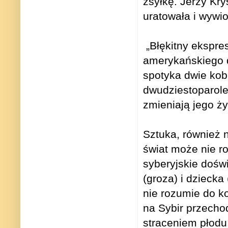
zsyłkę. Jerzy Kr
uratowała i wywio
„Błękitny ekspre
amerykańskiego d
spotyka dwie kobi
dwudziestoparole
zmieniają jego życ
Sztuka, również 
świat może nie r
syberyjskie dośw
(groza) i dziecka
nie rozumie do k
na Sybir przechod
straceniem płodu