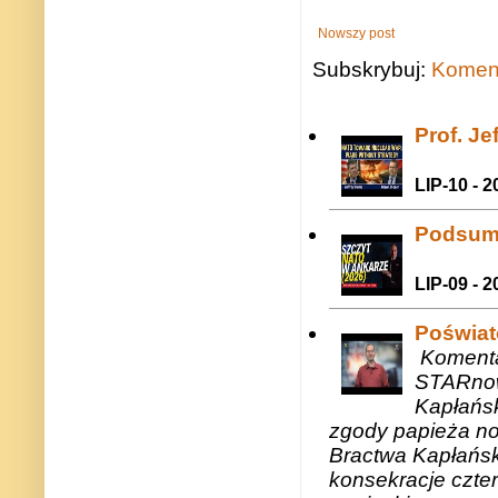
Nowszy post
Subskrybuj:
Koment
Prof. J
LIP-10 - 2
Podsum
LIP-09 - 2
Poświat
Komenta
STARnow
Kapłańsk
zgody papieża n
Bractwa Kapłańsk
konsekracje czte