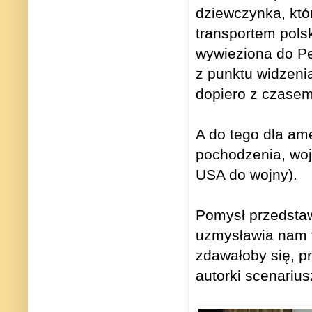
dziewczynka, któr
transportem pols
wywieziona do Per
z punktu widzeni
dopiero z czasem
A do tego dla am
pochodzenia, woj
USA do wojny).
Pomysł przedstaw
uzmysławia nam t
zdawałoby się, p
autorki scenarius