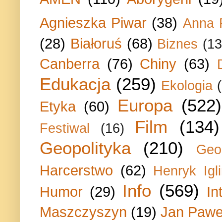
Agnieszka Piwar
(38)
Anna 
(28)
Białoruś
(68)
Biznes
(13
Canberra
(76)
Chiny
(63)
Edukacja
(259)
Ekologia
Europa
(522)
Etyka
(60)
Film
(134)
Festiwal
(16)
Geopolityka
(210)
Geo
Harcerstwo
(62)
Henryk Igli
Info
(569)
Humor
(29)
In
Maszczyszyn
(19)
Jan Paweł