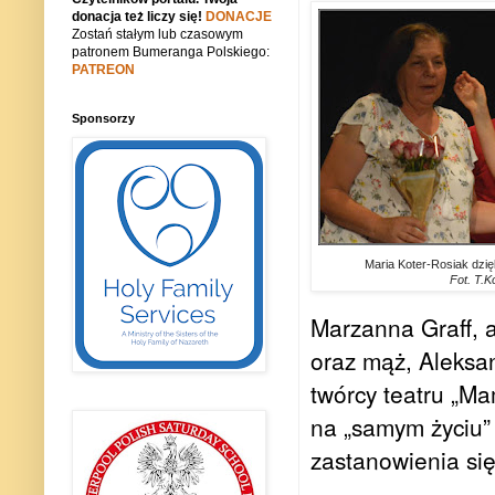
donacja też liczy się!
DONACJE
Zostań stałym lub czasowym
patronem Bumeranga Polskiego:
PATREON
Sponsorzy
Maria Koter-Rosiak dzię
Fot. T.K
Marzanna Graff, a
oraz mąż, Aleksan
twórcy teatru „Ma
na „samym życiu” 
zastanowienia si