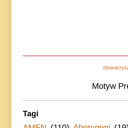
Stowarzys
Motyw Pr
Tagi
AMEN
(110)
Aborygeni
(19