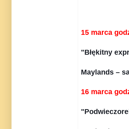
15 marca godz
"Błękitny exp
Maylands – sa
16 marca godz
"Podwieczore