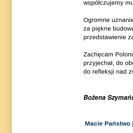
współczujemy mu,
Ogromne uznanie d
za piękne budowa
przedstawienie z
Zachęcam Polonię
przyjechał, do o
do refleksji nad
Bożena Szymań
Macie Państwo j