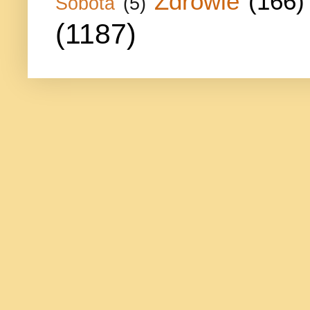
Zdrowie
(166)
Sobota
(5)
(1187)