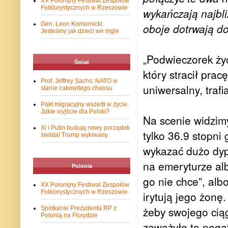
XX Polonijny Festiwal Zespołów
Folklorystycznych w Rzeszowie
wykańczają najbli
Gen. Leon Komornicki:
oboje dotrwają do 
Jesteśmy jak dzieci we mgle
„Podwieczorek życ
Świat
który stracił prac
Prof. Jeffrey Sachs: NATO w
uniwersalny, trafi
stanie cakowitego chaosu
Pakt migracyjny wszedł w życie.
Jakie wyjście dla Polski?
Na scenie widzimy
Xi i Putin budują nowy porządek
tylko 36.9 stopni
świata! Trump wykiwany
wykazać dużo dyp
na emeryturze alb
Polonia
go nie chce”, alb
XX Polonijny Festiwal Zespołów
Folklorystycznych w Rzeszowie
irytują jego żonę
żeby swojego cią
Spotkanie Prezydenta RP z
Polonią na Florydzie
zaważyło to nega