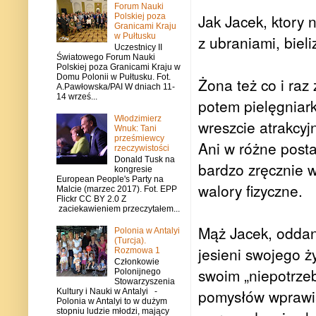
Forum Nauki
Jak Jacek, ktory 
Polskiej poza
Granicami Kraju
w Pułtusku
z ubraniami, biel
Uczestnicy II
Światowego Forum Nauki
Polskiej poza Granicami Kraju w
Domu Polonii w Pułtusku. Fot.
Żona też co i raz
A.Pawłowska/PAI W dniach 11-
14 wrześ...
potem pielęgniar
Włodzimierz
wreszcie atrakcyj
Wnuk: Tani
prześmiewcy
Ani w różne posta
rzeczywistości
Donald Tusk na
bardzo zręcznie w
kongresie
European People's Party na
walory fizyczne.
Malcie (marzec 2017). Fot. EPP
Flickr CC BY 2.0 Z
zaciekawieniem przeczytałem...
Mąż Jacek, oddan
Polonia w Antalyi
(Turcja).
jesieni swojego ż
Rozmowa 1
Członkowie
swoim „niepotrze
Polonijnego
Stowarzyszenia
pomysłów wprawia
Kultury i Nauki w Antalyi -
Polonia w Antalyi to w dużym
stopniu ludzie młodzi, mający