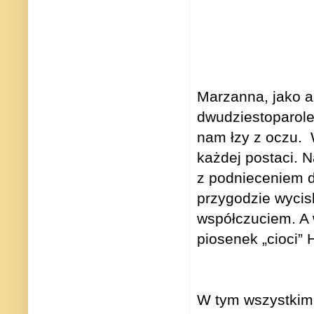
Marzanna, jako a
dwudziestoparolet
nam łzy z oczu.
każdej postaci. N
z podnieceniem d
przygodzie wycisk
współczuciem. A
piosenek „cioci”
W tym wszystkim 