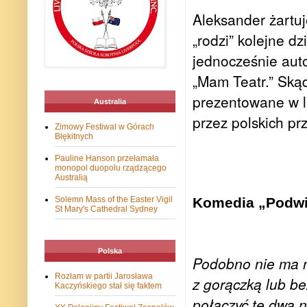
Aleksander żartuj
„rodzi” kolejne dz
jednocześnie auto
„Mam Teatr.” Ską
prezentowane w lu
Australia
przez polskich pr
Zimowy Festiwal w Górach
Błękitnych
Pauline Hanson przełamała
monopol duopolu rządzącego
Australią
Solemn Mass of the Easter Vigil
Komedia „Podwi
St Mary's Cathedral Sydney
Polska
Podobno nie ma n
Rozłam w partii Jarosława
z gorączką lub be
Kaczyńskiego stał się faktem
połączyć te dwa n