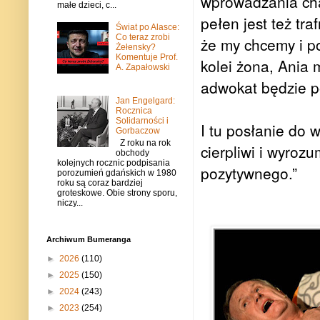
wprowadzania ch
małe dzieci, c...
pełen jest też tr
Świat po Alasce:
Co teraz zrobi
że my chcemy i po
Żełensky?
Komentuje Prof.
kolei żona, Ania m
A. Zapałowski
adwokat będzie p
Jan Engelgard:
Rocznica
Solidarności i
I tu posłanie do 
Gorbaczow
Z roku na rok
cierpliwi i wyrozu
obchody
kolejnych rocznic podpisania
pozytywnego.”
porozumień gdańskich w 1980
roku są coraz bardziej
groteskowe. Obie strony sporu,
niczy...
Archiwum Bumeranga
►
2026
(110)
►
2025
(150)
►
2024
(243)
►
2023
(254)