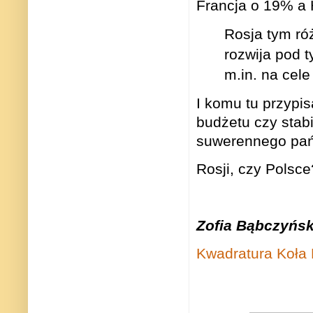
Francja o 19% a 
Rosja tym róż
rozwija pod 
m.in. na cele
I komu tu przypi
budżetu czy stab
suwerennego pa
Rosji, czy Polsce
Zofia Bąbczyńs
Kwadratura Koła P