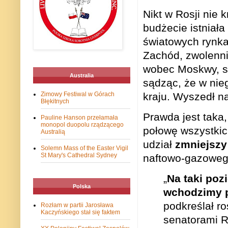
Nikt w Rosji nie k
budżecie istniał
światowych rynka
Zachód, zwolenni
wobec Moskwy, sk
Australia
sądząc, że w nie
kraju. Wyszedł n
Zimowy Festiwal w Górach
Błękitnych
Prawda jest taka
Pauline Hanson przełamała
monopol duopolu rządzącego
połowę wszystkic
Australią
udział
zmniejszy 
Solemn Mass of the Easter Vigil
St Mary's Cathedral Sydney
naftowo-gazowego
„
Na taki po
Polska
wchodzimy po
podkreślał r
Rozłam w partii Jarosława
Kaczyńskiego stał się faktem
senatorami R