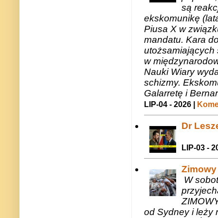
są reakc
ekskomunikę (lat
Piusa X w związk
mandatu. Kara do
utożsamiających 
w międzynarodow
Nauki Wiary wyda
schizmy. Ekskomu
Galarretę i Bernar
LIP-04 - 2026 |
Komen
Dr Lesze
LIP-03 - 2
Zimowy 
W sobotę
przyjech
ZIMOWY 
od Sydney i leży 