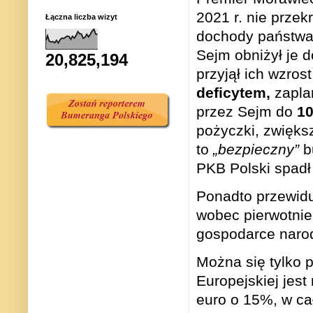
2021 r. nie prze
Łączna liczba wizyt
dochody państwa s
Sejm obniżył je d
20,825,194
przyjął ich wzros
deficytem,
zapla
przez Sejm do
10
pożyczki, zwięks
to
„bezpieczny”
bu
PKB Polski spadł
Ponadto przewidu
wobec pierwotnie
gospodarce naro
Można się tylko 
Europejskiej jest
euro o 15%, w ca