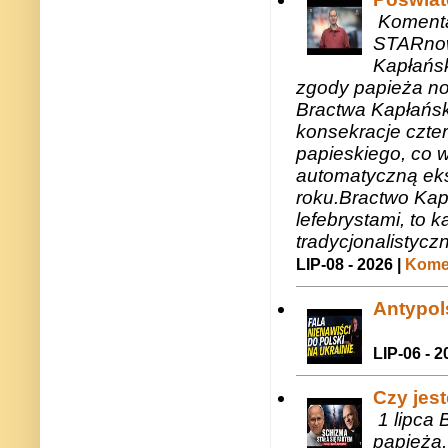
Komenta
STARnow
Kapłańsk
zgody papieża n
Bractwa Kapłańsk
konsekracje czte
papieskiego, co w
automatyczną eks
roku.Bractwo Ka
lefebrystami, to
tradycjonalistycz
LIP-08 - 2026 |
Komen
Antypols
LIP-06 - 2
Czy jes
1 lipca 
papieża,