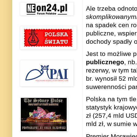
Ale trzeba odnot
skomplikowanymi
na spadek cen ro
publiczne, wspie
dochody spadły o
Jest to możliwe 
publicznego
, nb
rezerwy, w tym ta
br. wynosił 52 m
suwerenności pa
Polska na tym tl
statystyk krajowy
zł (257,4 mld USD
mld zł, w sumie 
Premier Morawiec