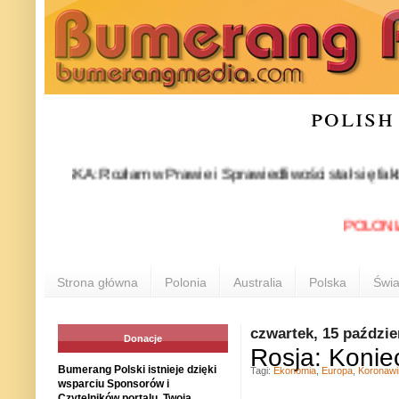
polish
OLSKA: Rozłam w Prawie i Sprawiedliwości stał się faktem. 24 
POLONIA INFO
Strona główna
Polonia
Australia
Polska
Świa
czwartek, 15 paździe
Donacje
Rosja: Konie
Bumerang Polski istnieje dzięki
Tagi:
Ekonomia
,
Europa
,
Koronawi
wsparciu Sponsorów i
Czytelników portalu. Twoja