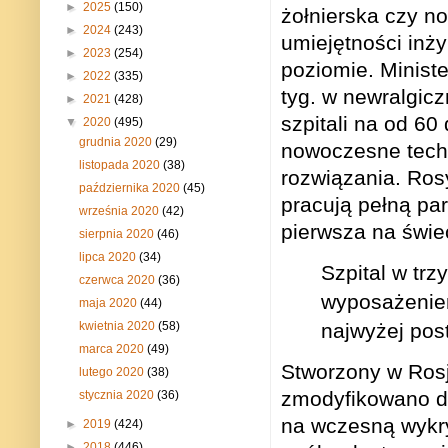
►
2025
(150)
żołnierska czy n
►
2024
(243)
umiejętności inż
►
2023
(254)
poziomie. Ministe
►
2022
(335)
tyg. w newralgic
►
2021
(428)
szpitali na od 6
▼
2020
(495)
grudnia 2020
(29)
nowoczesne techn
listopada 2020
(38)
rozwiązania. Ros
października 2020
(45)
pracują pełną par
września 2020
(42)
pierwsza na świe
sierpnia 2020
(46)
lipca 2020
(34)
Szpital w trz
czerwca 2020
(36)
wyposażenie
maja 2020
(44)
najwyżej pos
kwietnia 2020
(58)
marca 2020
(49)
Stworzony w Rosj
lutego 2020
(38)
zmodyfikowano d
stycznia 2020
(36)
na wczesną wykr
►
2019
(424)
►
2018
(446)