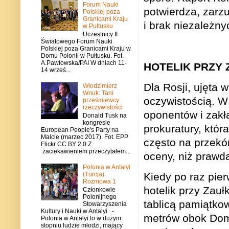
Forum Nauki
potwierdza, zarz
Polskiej poza
Granicami Kraju
i brak niezależn
w Pułtusku
Uczestnicy II
Światowego Forum Nauki
Polskiej poza Granicami Kraju w
Domu Polonii w Pułtusku. Fot.
A.Pawłowska/PAI W dniach 11-
HOTELIK PRZY
14 wrześ...
Dla Rosji, ujęta 
Włodzimierz
Wnuk: Tani
oczywistością. W
prześmiewcy
rzeczywistości
oponentów i zakł
Donald Tusk na
kongresie
prokuratury, któr
European People's Party na
Malcie (marzec 2017). Fot. EPP
często na przekór
Flickr CC BY 2.0 Z
zaciekawieniem przeczytałem...
oceny, niż prawda
Polonia w Antalyi
(Turcja).
Kiedy po raz pie
Rozmowa 1
hotelik przy Zau
Członkowie
Polonijnego
tablicą pamiątkow
Stowarzyszenia
Kultury i Nauki w Antalyi -
metrów obok Domu
Polonia w Antalyi to w dużym
stopniu ludzie młodzi, mający