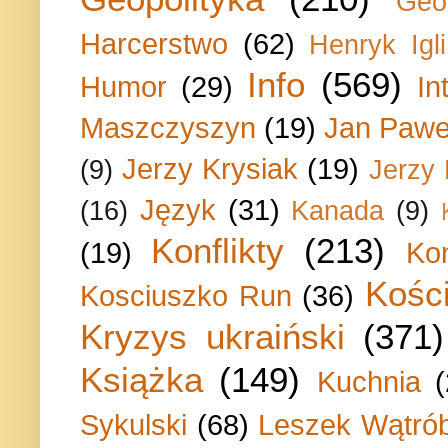
Geo
Harcerstwo
(62)
Henryk Igli
Info
(569)
Humor
(29)
In
Maszczyszyn
(19)
Jan Paweł
Jerzy Krysiak
(19)
(9)
Jerzy
Język
(31)
(16)
Kanada
(9)
Konflikty
(213)
(19)
Ko
Kości
Kosciuszko Run
(36)
Kryzys ukraiński
(371)
Książka
(149)
Kuchnia
Sykulski
(68)
Leszek Wątrób