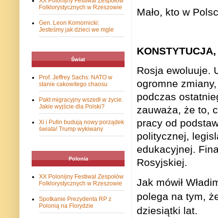
XX Polonijny Festiwal Zespołów
Folklorystycznych w Rzeszowie
Mało, kto w Polsc
Gen. Leon Komornicki:
Jesteśmy jak dzieci we mgle
KONSTYTUCJA,
Świat
Rosja ewoluuje. 
Prof. Jeffrey Sachs: NATO w
ogromne zmiany, 
stanie cakowitego chaosu
podczas ostatnie
Pakt migracyjny wszedł w życie.
Jakie wyjście dla Polski?
zauważa, że to, c
pracy od podstaw
Xi i Putin budują nowy porządek
świata! Trump wykiwany
politycznej, legis
edukacyjnej. Fina
Polonia
Rosyjskiej.
XX Polonijny Festiwal Zespołów
Jak mówił Władimi
Folklorystycznych w Rzeszowie
polega na tym, że
Spotkanie Prezydenta RP z
Polonią na Florydzie
dziesiątki lat
.