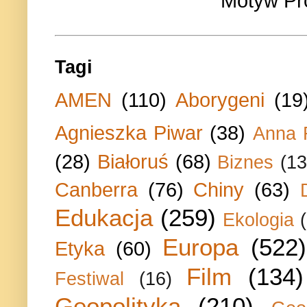
Motyw Pr
Tagi
AMEN
(110)
Aborygeni
(19
Agnieszka Piwar
(38)
Anna 
(28)
Białoruś
(68)
Biznes
(13
Canberra
(76)
Chiny
(63)
Edukacja
(259)
Ekologia
Europa
(522)
Etyka
(60)
Film
(134)
Festiwal
(16)
Geopolityka
(210)