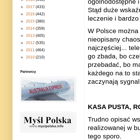
ogólnodostępne i
►
2017
(433)
Stąd duże wskaźn
►
2016
(442)
leczenie i bardzo
►
2015
(380)
►
2014
(359)
W Polsce można t
►
2013
(405)
nieopisany chaos.
►
2012
(535)
najczęściej... te
►
2011
(464)
go zbada, bo czek
►
2010
(210)
przebadać, bo ma 
każdego na to st
Partnerzy
zaczynają sygnal
KASA PUSTA, R
Trudno opisać wsz
realizowanej w b
tego sporo.