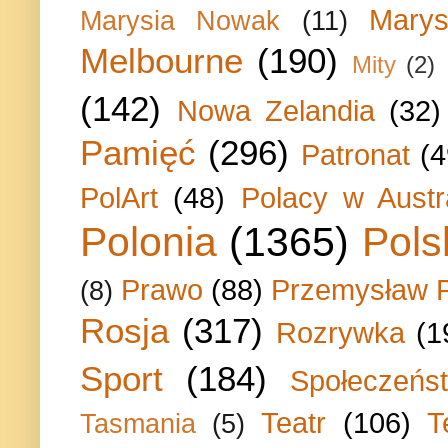
Marys
Marysia Nowak
(11)
Melbourne
(190)
Mity
(2)
(142)
Nowa Zelandia
(32)
Pamięć
(296)
Patronat
(4
PolArt
(48)
Polacy w Austra
Polonia
(1365)
Pols
Prawo
(88)
Przemysław P
(8)
Rosja
(317)
Rozrywka
(1
Sport
(184)
Społeczeńs
Teatr
(106)
T
Tasmania
(5)