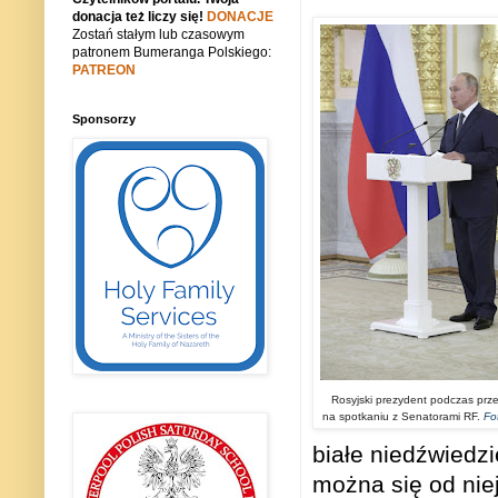
donacja też liczy się!
DONACJE
Zostań stałym lub czasowym
patronem Bumeranga Polskiego:
PATREON
Sponsorzy
Rosyjski prezydent podczas prz
na spotkaniu z Senatorami RF.
Fo
białe niedźwiedzi
można się od nie