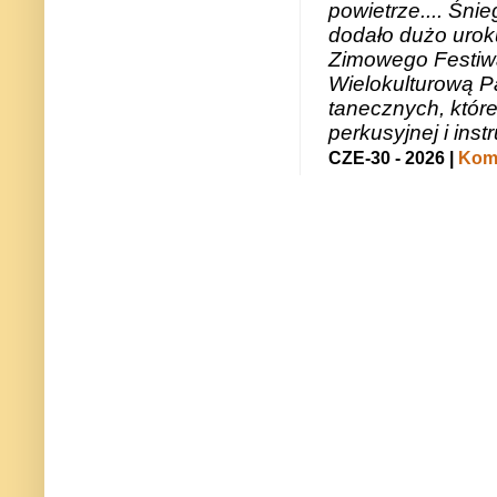
powietrze.... Śni
dodało dużo uroku
Zimowego Festiwal
Wielokulturową P
tanecznych, któr
perkusyjnej i in
CZE-30 - 2026 |
Kome