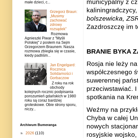
municypalny z c
małe dzieci, c...
kaliningradczycy,
Grzegorz Braun:
„Musimy
bolszewicka, ZSR
zachować
zdrowy
Zazdroszczę im t
rozsądek”
Rozmowa
Agnieszki Piwar z "Myśli
Polskiej" z posłem na Sejm
Grzegorzem Braunem. Nasza
BRANIE BYKA Z
rozmowa zbiegła się w czasie,
kiedy padliśm...
Rosja nie leży na
Jan Engelgard:
Rocznica
współczesnego św
Solidarności i
Gorbaczow
suwerennej państ
Z roku na rok
przeciwstawiać. 
obchody
kolejnych rocznic podpisania
spotkania na Kre
porozumień gdańskich w 1980
roku są coraz bardziej
groteskowe. Obie strony sporu,
Weźmy na przykła
niczy...
Chyba w całej Un
nowych stacjonarn
Archiwum Bumeranga
rosyjskie wojsko,
►
2026
(110)