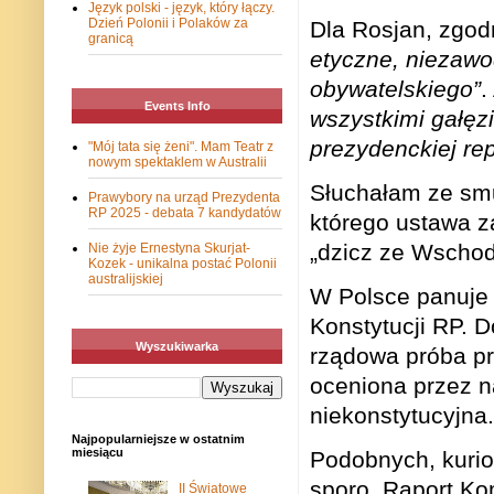
Język polski - język, który łączy.
Dzień Polonii i Polaków za
Dla Rosjan, zgodni
granicą
etyczne, niezawo
obywatelskiego”
.
Events Info
wszystkimi gałęzi
prezydenckiej rep
"Mój tata się żeni". Mam Teatr z
nowym spektaklem w Australii
Słuchałam ze smu
Prawybory na urząd Prezydenta
RP 2025 - debata 7 kandydatów
którego ustawa z
„dzicz ze Wschodu
Nie żyje Ernestyna Skurjat-
Kozek - unikalna postać Polonii
australijskiej
W Polsce panuje
Konstytucji RP. D
Wyszukiwarka
rządowa próba pr
oceniona przez n
niekonstytucyjna.
Najpopularniejsze w ostatnim
miesiącu
Podobnych, kurio
sporo. Raport Ko
II Światowe