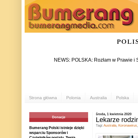
poli
NEWS: POLSKA: Rozłam w Prawie i Sprawiedli
Strona główna
Polonia
Australia
Polska
środa, 1 kwietnia 2020
Donacje
Lekarze rodzi
Tagi:
Australia
,
Koronawirus
Bumerang Polski istnieje dzięki
wsparciu Sponsorów i
Czytelników portalu. Twoja