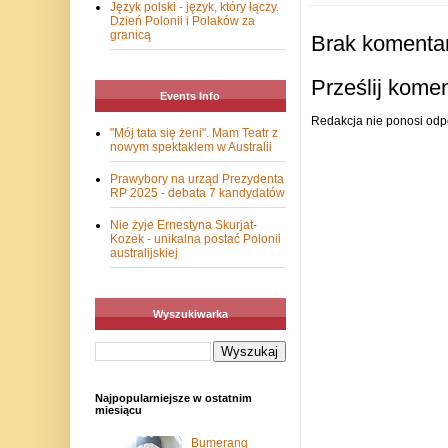
Język polski - język, który łączy.
Dzień Polonii i Polaków za
granicą
Brak komentar
Prześlij kome
Events Info
Redakcja nie ponosi odp
"Mój tata się żeni". Mam Teatr z
nowym spektaklem w Australii
Prawybory na urząd Prezydenta
RP 2025 - debata 7 kandydatów
Nie żyje Ernestyna Skurjat-
Kozek - unikalna postać Polonii
australijskiej
Wyszukiwarka
Najpopularniejsze w ostatnim
miesiącu
Bumerang