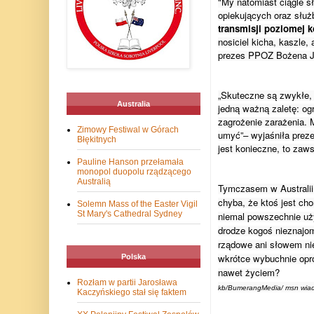
"My natomiast ciągle sł
opiekujących oraz służ
transmisji poziomej 
nosiciel kicha, kaszle,
prezes PPOZ Bożena Jan
„Skuteczne są zwykłe,
Australia
jedną ważną zaletę: ogr
zagrożenie zarażenia.
Zimowy Festiwal w Górach
umyć”– wyjaśniła preze
Błękitnych
jest konieczne, to zaw
Pauline Hanson przełamała
monopol duopolu rządzącego
Australią
Tymczasem w Australii 
chyba, że ktoś jest cho
Solemn Mass of the Easter Vigil
St Mary's Cathedral Sydney
niemal powszechnie uż
drodze kogoś nieznajom
rządowe ani słowem ni
wkrótce wybuchnie opró
Polska
nawet życiem?
Rozłam w partii Jarosława
kb/BumerangMedia/ msn wia
Kaczyńskiego stał się faktem