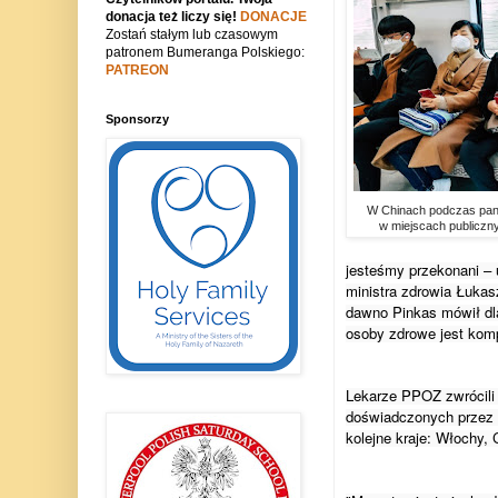
donacja też liczy się!
DONACJE
Zostań stałym lub czasowym
patronem Bumeranga Polskiego:
PATREON
Sponsorzy
W Chinach podczas pan
w miejscach publiczn
jesteśmy przekonani – u
ministra zdrowia Łukas
dawno Pinkas mówił dl
osoby zdrowe jest kom
Lekarze PPOZ zwrócili 
doświadczonych przez k
kolejne kraje: Włochy,