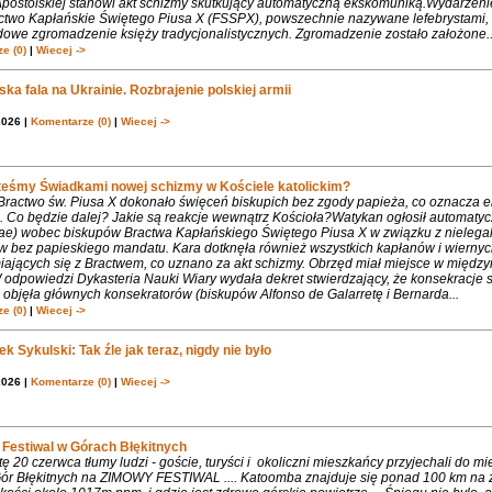
Apostolskiej stanowi akt schizmy skutkujący automatyczną ekskomuniką.Wydarzeni
ctwo Kapłańskie Świętego Piusa X (FSSPX), powszechnie nazywane lefebrystami, 
dowe zgromadzenie księży tradycjonalistycznych. Zgromadzenie zostało założone..
e (0)
|
Wiecej ->
ka fala na Ukrainie. Rozbrajenie polskiej armii
2026 |
Komentarze (0)
|
Wiecej ->
teśmy Świadkami nowej schizmy w Kościele katolickim?
 Bractwo św. Piusa X dokonało święceń biskupich bez zgody papieża, co oznacza 
. Co będzie dalej? Jakie są reakcje wewnątrz Kościoła?Watykan ogłosił automaty
iae) wobec biskupów Bractwa Kapłańskiego Świętego Piusa X w związku z nielega
w bez papieskiego mandatu. Kara dotknęła również wszystkich kapłanów i wiernyc
iających się z Bractwem, co uznano za akt schizmy. Obrzęd miał miejsce w międ
 odpowiedzi Dykasteria Nauki Wiary wydała dekret stwierdzający, że konsekracje 
objęła głównych konsekratorów (biskupów Alfonso de Galarretę i Bernarda...
e (0)
|
Wiecej ->
k Sykulski: Tak źle jak teraz, nigdy nie było
2026 |
Komentarze (0)
|
Wiecej ->
Festiwal w Górach Błękitnych
 20 czerwca tłumy ludzi - goście, turyści i okoliczni mieszkańcy przyjechali do m
 Gór Błękitnych na ZIMOWY FESTIWAL .... Katoomba znajduje się ponad 100 km na 