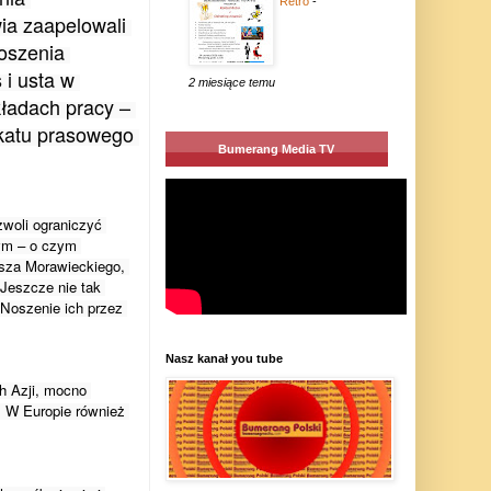
Retro
-
 zaapelowali 
szenia 
i usta w 
2 miesiące temu
ładach pracy – 
atu prasowego 
Bumerang Media TV
oli ograniczyć 
ym – o czym 
usza Morawieckiego, 
eszcze nie tak 
Noszenie ich przez 
Nasz kanał you tube
 Azji, mocno 
 W Europie również 