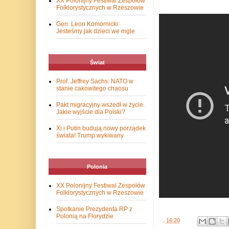
XX Polonijny Festiwal Zespołów
Folklorystycznych w Rzeszowie
Gen. Leon Komornicki:
Jesteśmy jak dzieci we mgle
Świat
Prof. Jeffrey Sachs: NATO w
stanie cakowitego chaosu
Pakt migracyjny wszedł w życie.
Jakie wyjście dla Polski?
Xi i Putin budują nowy porządek
świata! Trump wykiwany
Polonia
XX Polonijny Festiwal Zespołów
Folklorystycznych w Rzeszowie
Spotkanie Prezydenta RP z
Polonią na Florydzie
.
16:20