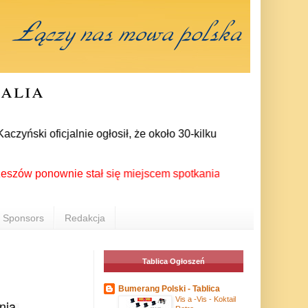
ralia
ński oficjalnie ogłosił, że około 30-kilku posłów zrezygnował
ponownie stał się miejscem spotkania Polonii z całego świata 
Sponsors
Redakcja
Tablica Ogłoszeń
Bumerang Polski - Tablica
Vis a -Vis - Koktail
ia 