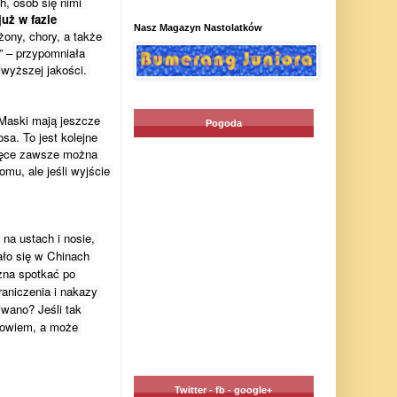
, osób się nimi 
uż w fazie 
Nasz Magazyn Nastolatków
żony, chory, a także 
 – przypomniała 
wyższej jakości. 
aski mają jeszcze 
Pogoda
a. To jest kolejne 
Ręce zawsze można 
u, ale jeśli wyjście 
a ustach i nosie, 
ło się w Chinach 
na spotkać po 
niczenia i nakazy 
ano? Jeśli tak 
rowiem, a może 
Twitter - fb - google+