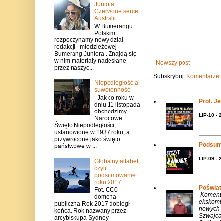
Juniora:
Czerwone serce
Australii
W Bumerangu
Polskim
rozpoczynamy nowy dział
redakcji młodzieżowej –
Bumerang Juniora . Znajdą się
w nim materiały nadesłane
Nowszy post
przez naszyc...
Subskrybuj:
Komentarze 
Niepodległość a
suwerenność
Jak co roku w
Prof. J
dniu 11 listopada
obchodzimy
LIP-10 - 
Narodowe
Święto Niepodległości,
ustanowione w 1937 roku, a
przywrócone jako święto
Podsum
państwowe w ...
LIP-09 - 
Globalny alfabet,
czyli
podsumowanie
roku 2017
Poświat
Fot. CC0
Komenta
domena
ekskomu
publiczna Rok 2017 dobiegł
nowych 
końca. Rok nazwany przez
Szwajca
arcybiskupa Sydney