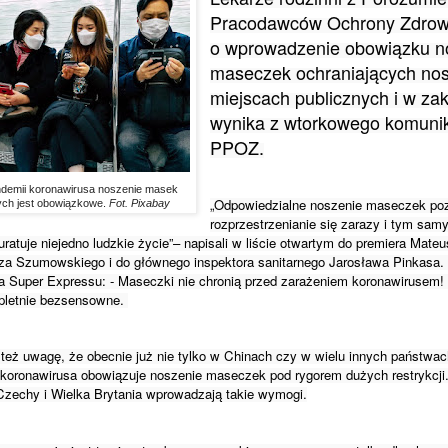
Pracodawców Ochrony Zdrowia
o wprowadzenie obowiązku no
maseczek ochraniających nos 
miejscach publicznych i w zak
wynika z wtorkowego komunik
PPOZ.
demii koronawirusa noszenie masek
„Odpowiedzialne noszenie maseczek pozw
ych jest obowiązkowe.
Fot. Pixabay
rozprzestrzenianie się zarazy i tym sam
ratuje niejedno ludzkie życie”– napisali w liście otwartym do premiera Mate
za Szumowskiego i do głównego inspektora sanitarnego Jarosława Pinkasa. J
a Super Expressu: 
- Maseczki nie chronią przed zarażeniem koronawirusem! 
pletnie bezsensowne.
też uwagę, że obecnie już nie tylko w Chinach czy w wielu innych państwach
oronawirusa obowiązuje noszenie maseczek pod rygorem dużych restrykcji.
 Czechy i Wielka Brytania wprowadzają takie wymogi.