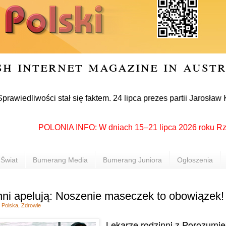
sh internet magazine in aust
wości stał się faktem. 24 lipca prezes partii Jarosław Kaczy
POLONIA INFO: W dniach 15–21 lipca 2026 roku Rzeszów 
Świat
Bumerang Media
Bumerang Juniora
Ogłoszenia
nni apelują: Noszenie maseczek to obowiązek!
,
Polska
,
Zdrowie
Lekarze rodzinni z Porozumien