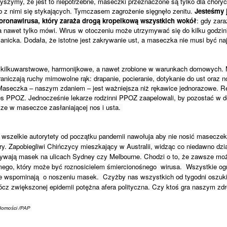
yszymy, że jest to niepotrzebne, maseczki przeznaczone są tylko dla chorych
b z nimi się stykających. Tymczasem zagrożenie sięgnęło zenitu. 
Jesteśmy j
koronawirusa, który zaraża drogą kropelkową wszystkich wokół
: gdy zara
 a nawet tylko mówi. Wirus w otoczeniu może utrzymywać się do kilku godzin”
icka. Dodała, że istotne jest zakrywanie ust, a maseczka nie musi być naj
 kilkuwarstwowe, harmonijkowe, a nawet zrobione w warunkach domowych. M
aniczają ruchy mimowolne rąk: drapanie, pocieranie, dotykanie do ust oraz nos
 Maseczka – naszym zdaniem – jest ważniejsza niż rękawice jednorazowe. 
s PPOZ. Jednocześnie lekarze rodzinni PPOZ zaapelowali, by pozostać w dom
sze w maseczce zasłaniającej nos i usta. 
wszelkie autorytety od początku pandemii nawołuja aby nie nosić maseczek n
ry. Zapobiegliwi Chińczycy mieszkający w Australii, widząc co niedawno dzia
ywają masek na ulicach Sydney czy Melbourne. Chodzi o to, że zawsze moż
ego, który może być roznosicielem śmiercionośnego  wirusa.  Wszystkie ogra
e wspominają  o noszeniu masek.  
Czyżby nas wszystkich od tygodni oszukiw
cz zwiększonej epidemii potężna afera polityczna. Czy ktoś gra naszym zd
domości /PAP