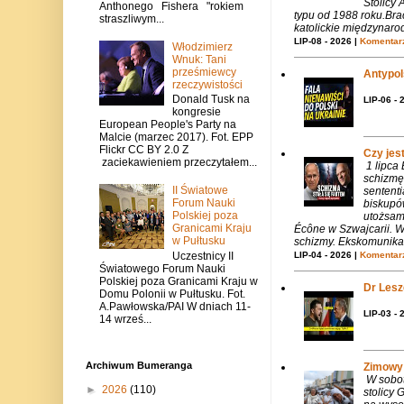
Stolicy 
Anthonego Fishera "rokiem
typu od 1988 roku.Bra
straszliwym...
katolickie międzynaro
LIP-08 - 2026 |
Komentarz
Włodzimierz
Wnuk: Tani
prześmiewcy
Antypols
rzeczywistości
Donald Tusk na
LIP-06 - 
kongresie
European People's Party na
Malcie (marzec 2017). Fot. EPP
Flickr CC BY 2.0 Z
Czy jes
zaciekawieniem przeczytałem...
1 lipca
schizmę
II Światowe
sentent
Forum Nauki
biskupó
Polskiej poza
utożsam
Granicami Kraju
Écône w Szwajcarii. W
w Pułtusku
schizmy. Ekskomunika 
Uczestnicy II
LIP-04 - 2026 |
Komentarz
Światowego Forum Nauki
Polskiej poza Granicami Kraju w
Dr Lesze
Domu Polonii w Pułtusku. Fot.
A.Pawłowska/PAI W dniach 11-
LIP-03 - 
14 wrześ...
Archiwum Bumeranga
Zimowy 
W sobotę
►
2026
(110)
stolicy