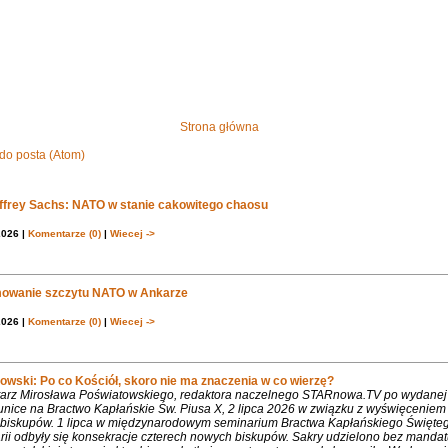
Strona główna
do posta (Atom)
effrey Sachs: NATO w stanie cakowitego chaosu
2026 |
Komentarze (0)
|
Wiecej ->
owanie szczytu NATO w Ankarze
2026 |
Komentarze (0)
|
Wiecej ->
owski: Po co Kościół, skoro nie ma znaczenia w co wierzę?
rz Mirosława Poświatowskiego, redaktora naczelnego STARnowa.TV po wydanej
nice na Bractwo Kapłańskie Św. Piusa X, 2 lipca 2026 w związku z wyświęcenie
biskupów. 1 lipca w międzynarodowym seminarium Bractwa Kapłańskiego Święte
rii odbyły się konsekracje czterech nowych biskupów. Sakry udzielono bez mandat