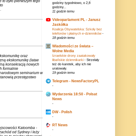
e to było pierwszym tego
godziny tygodniowo, o 2,8
to
godziny...
.
11 godzin temu
Videoparlament PL - Janusz
Jaskółka
Koalicja Obywatelska: Szkoły bez
telefonów i płatnych e-dzienników
-
18 godzin temu
Wiadomości ze świata –
Wolne Media
ekskomunikę oraz
Izraelskie drony zaatakowały
czną ekskomunikę (latae
libańskie dziennikarki
-
Strzelały
lną konsekracją nowych
też do karetek, aby ich nie
h formalnie
uratowały.
zynarodowym seminarium w
19 godzin temu
stanowią przestępstwo
Telegram - NewsFactoryPL
-
Wydarzenia 18:50 - Polsat
News
-
DW - Polish
-
RT News
iejscowości Katoomba -
-
zachód od Sydney i leży