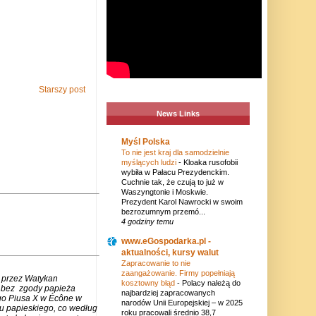
Starszy post
News Links
Myśl Polska
To nie jest kraj dla samodzielnie
myślących ludzi
-
Kloaka rusofobii
wybiła w Pałacu Prezydenckim.
Cuchnie tak, że czują to już w
Waszyngtonie i Moskwie.
Prezydent Karol Nawrocki w swoim
bezrozumnym przemó...
4 godziny temu
www.eGospodarka.pl -
aktualności, kursy walut
Zapracowanie to nie
zaangażowanie. Firmy popełniają
 przez Watykan
kosztowny błąd
-
Polacy należą do
m bez zgody papieża
najbardziej zapracowanych
go Piusa X w Écône w
narodów Unii Europejskiej – w 2025
u papieskiego, co według
roku pracowali średnio 38,7