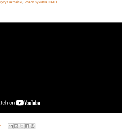
ryzys ukraiński
,
Leszek Sykulski
,
NATO
y: