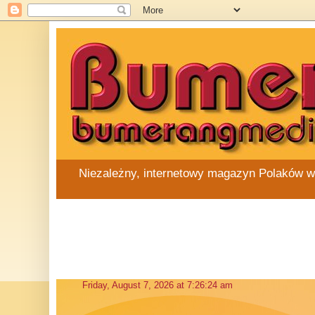
Niezależny, internetowy magazyn Polaków w Au