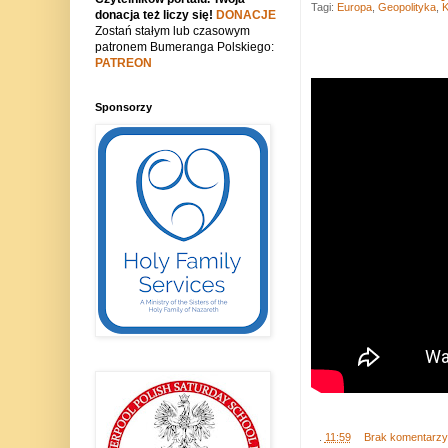
Tagi:
Europa
,
Geopolityka
,
K
donacja też liczy się!
DONACJE
Zostań stałym lub czasowym
patronem Bumeranga Polskiego:
PATREON
Sponsorzy
.
11:59
Brak komentarz