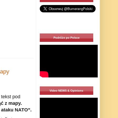
Podróże po Polsce
mapy
Video NEWS & Opinions
 tekst pod
ąć z mapy.
 ataku NATO”.