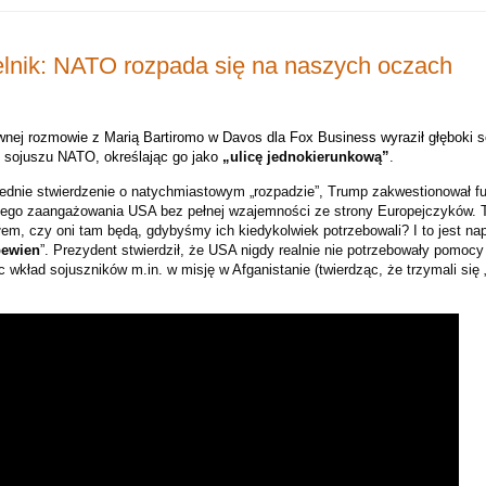
lnik: NATO rozpada się na naszych oczach
nej rozmowie z Marią Bartiromo w Davos dla Fox Business wyraził głęboki
i sojuszu NATO, określając go jako
„ulicę jednokierunkową”
.
ednie stwierdzenie o natychmiastowym „rozpadzie”, Trump zakwestionował f
szego zaangażowania USA bez pełnej wzajemności ze strony Europejczyków.
łem, czy oni tam będą, gdybyśmy ich kiedykolwiek potrzebowali? I to jest n
pewien
”.
Prezydent stwierdził, że USA nigdy realnie nie potrzebowały pomocy
c wkład sojuszników m.in. w misję w Afganistanie (twierdząc, że trzymali się „z