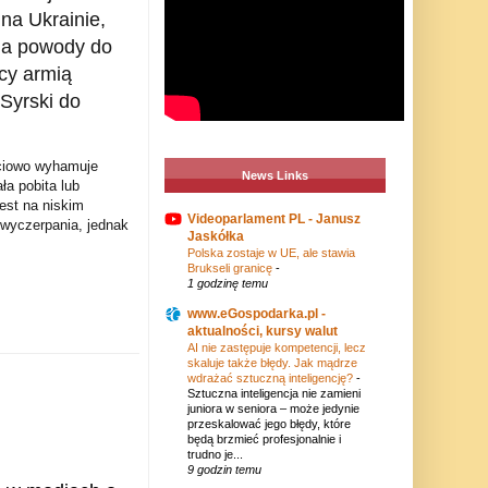
na Ukrainie,
ma powody do
cy armią
Syrski do
ściowo wyhamuje
News Links
ła pobita lub
est na niskim
Videoparlament PL - Janusz
 wyczerpania, jednak
Jaskółka
Polska zostaje w UE, ale stawia
Brukseli granicę
-
1 godzinę temu
www.eGospodarka.pl -
aktualności, kursy walut
AI nie zastępuje kompetencji, lecz
skaluje także błędy. Jak mądrze
wdrażać sztuczną inteligencję?
-
Sztuczna inteligencja nie zamieni
juniora w seniora – może jedynie
przeskalować jego błędy, które
będą brzmieć profesjonalnie i
trudno je...
9 godzin temu