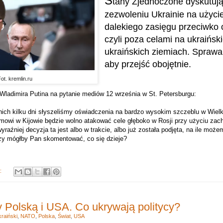
S
tany Zjednoczone dyskutuj
zezwoleniu Ukrainie na użycie
dalekiego zasięgu przeciwko 
czyli poza celami na ukraiński
ukraińskich ziemiach.
Sprawa
aby przejść obojętnie.
ot. kremlin.ru
ladimira Putina na pytanie mediów 12 września w St. Petersburgu:
ich kilku dni słyszeliśmy oświadczenia na bardzo wysokim szczeblu w Wielki
mowi w Kijowie będzie wolno atakować cele głęboko w Rosji przy użyciu zach
yraźniej decyzja ta jest albo w trakcie, albo już została podjęta, na ile może
zy mógłby Pan skomentować, co się dzieje?
y:
 Polską i USA. Co ukrywają politycy?
raiński
,
NATO
,
Polska
,
Świat
,
USA