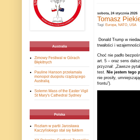
sobota, 24 stycznia 2026
Tomasz Piekie
Tagi:
Europa
,
NATO
,
USA
Donald Trump w niedaw
trwałości i wzajemnośc
Australia
Choć nie padło bezpośr
Zimowy Festiwal w Górach
art. 5 – oraz sens dal
Błękitnych
przyznał: „Zawsze pyta
test.
Nie jestem tego 
Pauline Hanson przełamała
monopol duopolu rządzącego
nie prosiły, umniejszają
Australią
frontu”).
Solemn Mass of the Easter Vigil
St Mary's Cathedral Sydney
Polska
Rozłam w partii Jarosława
Kaczyńskiego stał się faktem