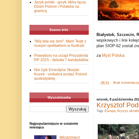
Język polski - język, który łączy.
Dzień Polonii i Polaków za
granicą
Events Info
Białystok, Szczecin, 
wojskowych i linii ko
"Mój tata się żeni". Mam Teatr z
plan SIOP-62 został zre
nowym spektaklem w Australii
za
Myśl Polska
Prawybory na urząd Prezydenta
RP 2025 - debata 7 kandydatów
Nie żyje Ernestyna Skurjat-
Kozek - unikalna postać Polonii
australijskiej
.
08:41
Brak komentarz
Wyszukiwarka
wtorek, 8 października 20
Krzysztof Pod
Tagi:
Europa
,
Kryzys ukraiń
Najpopularniejsze w ostatnim
miesiącu
Włodzimierz