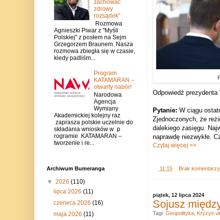
zachować
zdrowy
rozsądek”
Rozmowa
Agnieszki Piwar z "Myśli
Polskiej" z posłem na Sejm
Grzegorzem Braunem. Nasza
rozmowa zbiegła się w czasie,
kiedy padliśm...
Program
F
KATAMARAN –
otwarty nabór!
Odpowiedź prezydenta W
Narodowa
Agencja
Wymiany
Pytanie:
W ciągu ostatn
Akademickiej kolejny raz
Zjednoczonych, że reżi
zaprasza polskie uczelnie do
dalekiego zasięgu. Najw
składania wniosków w p
rogramie KATAMARAN –
naprawdę niezwykłe. C
tworzenie i re...
Czytaj więcej >>
Archiwum Bumeranga
.
11:15
Brak komentarz
▼
2026
(110)
lipca 2026
(11)
piątek, 12 lipca 2024
Sojusz między
czerwca 2026
(16)
Tagi:
Geopolityka
,
Kryzys uk
maja 2026
(11)