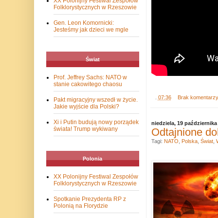
XX Polonijny Festiwal Zespołów
Folklorystycznych w Rzeszowie
Gen. Leon Komornicki:
Jesteśmy jak dzieci we mgle
Świat
Prof. Jeffrey Sachs: NATO w
stanie cakowitego chaosu
.
07:36
Brak komentarz
Pakt migracyjny wszedł w życie.
Jakie wyjście dla Polski?
Xi i Putin budują nowy porządek
niedziela, 19 października
świata! Trump wykiwany
Odtajnione do
Tagi:
NATO
,
Polska
,
Świat
,
Polonia
XX Polonijny Festiwal Zespołów
Folklorystycznych w Rzeszowie
Spotkanie Prezydenta RP z
Polonią na Florydzie