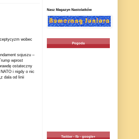
Nasz Magazyn Nastolatków
 sceptycyzm wobec
Pogoda
undament sojuszu –
Trump wprost
aprawdę ostateczny
 NATO i nigdy o nic
 dala od linii
Twitter - fb - google+