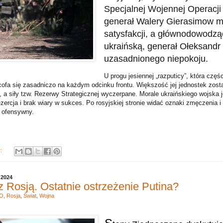
Specjalnej Wojennej Operacji 
generał Walery Gierasimow 
satysfakcji, a głównodowodzą
ukraińską, generał Ołeksandr 
uzasadnionego niepokoju.
U progu jesiennej „razputicy”, która czę
cofa się zasadniczo na każdym odcinku frontu. Większość jej jednostek zosta
a siły tzw. Rezerwy Strategicznej wyczerpane. Morale ukraińskiego wojska j
zercja i brak wiary w sukces. Po rosyjskiej stronie widać oznaki zmęczenia i
 ofensywny.
y:
 2024
Rosją. Ostatnie ostrzeżenie Putina?
O
,
Rosja
,
Świat
,
Wojna