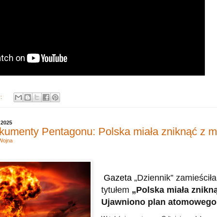
y:
 2025
kumenty Pentagonu: Polska miała zniknąć z 
Wojna
Gazeta
„Dziennik” zamieściła
tytułem
„Polska miała znikn
Ujawniono plan atomowego