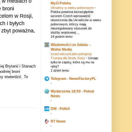
ą w mediach o
Myśl Polska
 broni
Ukraińcy w wieku poborowym
-
Polska powinna bezwzględnie
celom w Rosji,
wzorem Czech wprowadzić
obostrzenia dla Ukraińców w wieku
ch i byłych
poborowym, którzy mają
nieuregulowany stosunek do
 zbyt poważna,
służby wojskowej....
14 godzin temu
Wiadomości ze świata –
Wolne Media
Izrael odrzucił plan pokojowy
Trumpa dla Strefy Gazy
-
Uznaje
tylko te zapisy, które są mu na
ej Brytanii i Stanach
rękę?
1 dzień temu
odniej broni
my stwierdzić. To
Telegram - NewsFactoryPL
-
Wydarzenia 18:50 - Polsat
News
-
DW - Polish
-
RT News
-