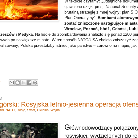
W tekście czytamy: „Odtajnione dokume
ujawnione dzięki presji National Security 
brutalną strategię zimnej wojny: plan SI
Plan Operacyjny”.
Bombami atomowymi
zostać zniszczone następujące miasta
Wrocław, Poznań, Łódź, Gdańsk, Lubli
Rzeszów i Medyka.
Na liście do zbombardowania znalazło się ponad 1200 pu
lejowych po największe miasta. W ten sposób NATO/USA chciało zniszczyć z
alizowany, Polska przestałaby istnieć jako państwo – zarówno na mapie, jak 
y:
24
górski: Rosyjska letnio-jesienna operacja ofe
ski
,
NATO
,
Rosja
,
Świat
,
Ukraina
,
Wojna
G
łównodowodzący połączonyc
rosyjskiej, wydzielonych do rea