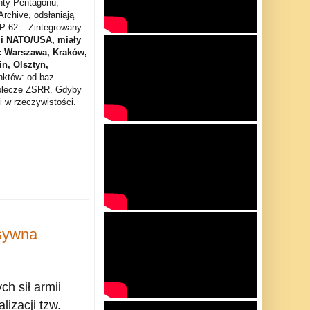
nty Pentagonu,
Archive, odsłaniają
OP-62 – Zintegrowany
 NATO/USA, miały
: Warszawa, Kraków,
n, Olsztyn,
nktów: od baz
aplecze ZSRR. Gdyby
i w rzeczywistości.
nsywna
h sił armii
lizacji tzw.