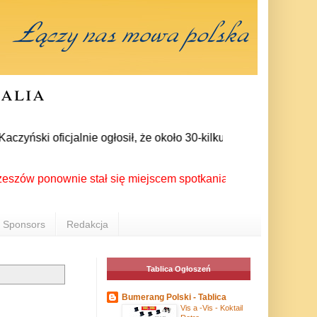
ralia
ski oficjalnie ogłosił, że około 30-kilku posłów zrezygnowało
ponownie stał się miejscem spotkania Polonii z całego świata 
Sponsors
Redakcja
Tablica Ogłoszeń
Bumerang Polski - Tablica
Vis a -Vis - Koktail