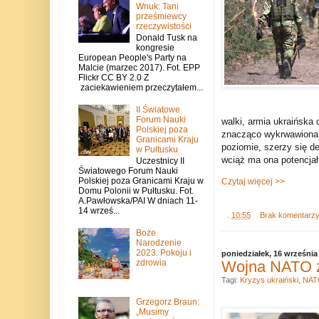
Wnuk: Tani
prześmiewcy
rzeczywistości
Donald Tusk na
kongresie
European People's Party na
Malcie (marzec 2017). Fot. EPP
Flickr CC BY 2.0 Z
zaciekawieniem przeczytałem...
II Światowe
Forum Nauki
walki, armia ukraińska 
Polskiej poza
znacząco wykrwawiona, 
Granicami Kraju
poziomie, szerzy się de
w Pułtusku
wciąż ma ona potencjał
Uczestnicy II
Światowego Forum Nauki
Polskiej poza Granicami Kraju w
Czytaj więcej >>
Domu Polonii w Pułtusku. Fot.
A.Pawłowska/PAI W dniach 11-
14 wrześ...
.
10:55
Brak komentarz
Boże
Narodzenie
2023: Pokoju i
poniedziałek, 16 września
Wojna NATO z 
zdrowia
Tagi:
Kryzys ukraiński
,
NAT
Grzegorz Braun:
„Musimy