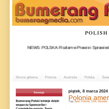
polish
NEWS: POLSKA: Rozłam w Prawie i Sprawiedliwości sta
Strona główna
Polonia
Australia
Polska
Świa
piątek, 8 marca 2024
Donacje
Polonia amer
Bumerang Polski istnieje dzięki
Tagi:
Apel
,
Polonia
,
USA
,
Wywiad
wsparciu Sponsorów i
Czytelników portalu. Twoja