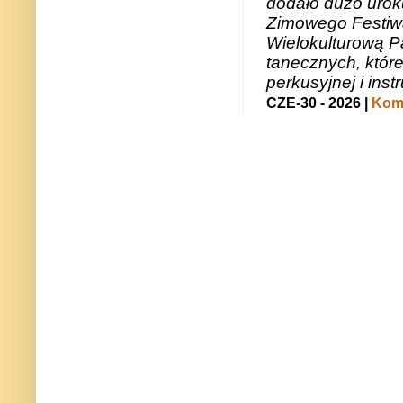
dodało dużo uroku
Zimowego Festiwal
Wielokulturową P
tanecznych, któr
perkusyjnej i in
CZE-30 - 2026 |
Kome