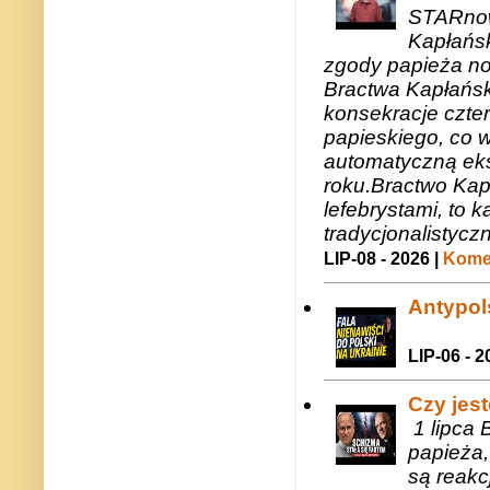
STARnow
Kapłańsk
zgody papieża n
Bractwa Kapłańsk
konsekracje czte
papieskiego, co w
automatyczną eks
roku.Bractwo Ka
lefebrystami, to
tradycjonalistycz
LIP-08 - 2026 |
Komen
Antypols
LIP-06 - 2
Czy jes
1 lipca 
papieża,
są reakc