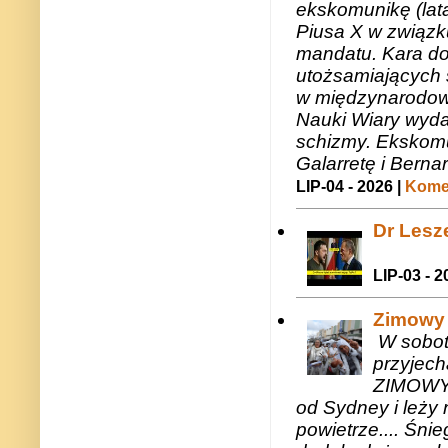
ekskomunikę (lat
Piusa X w związk
mandatu. Kara do
utożsamiających 
w międzynarodow
Nauki Wiary wyda
schizmy. Ekskomu
Galarretę i Bernar
LIP-04 - 2026 |
Komen
Dr Lesze
LIP-03 - 2
Zimowy 
W sobotę
przyjech
ZIMOWY 
od Sydney i leży 
powietrze.... Śni