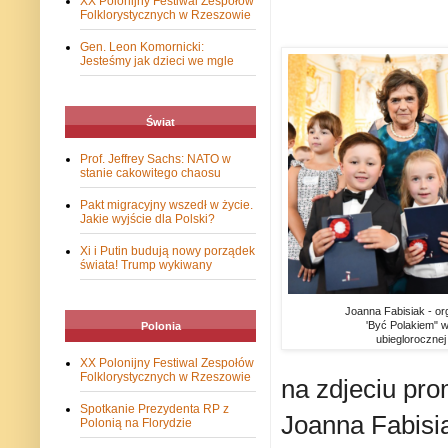
XX Polonijny Festiwal Zespołów
Folklorystycznych w Rzeszowie
Gen. Leon Komornicki:
Jesteśmy jak dzieci we mgle
Świat
Prof. Jeffrey Sachs: NATO w
stanie cakowitego chaosu
Pakt migracyjny wszedł w życie.
Jakie wyjście dla Polski?
Xi i Putin budują nowy porządek
świata! Trump wykiwany
Joanna Fabisiak - or
'Być Polakiem" w
Polonia
ubieglorocznej 
XX Polonijny Festiwal Zespołów
Folklorystycznych w Rzeszowie
na zdjeciu pro
Spotkanie Prezydenta RP z
Joanna Fabisi
Polonią na Florydzie