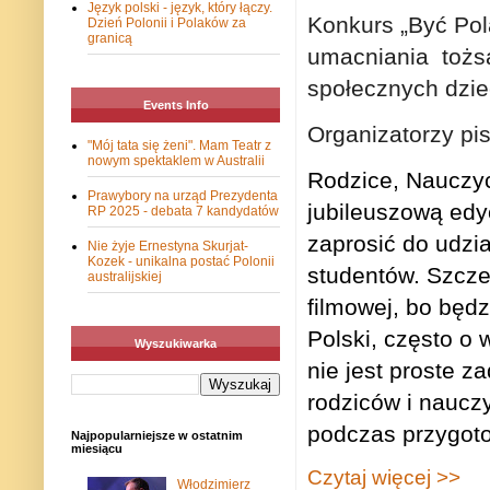
Język polski - język, który łączy.
Konkurs „Być Pol
Dzień Polonii i Polaków za
granicą
umacniania
tożs
społecznych dzie
Events Info
Organizatorzy pi
"Mój tata się żeni". Mam Teatr z
nowym spektaklem w Australii
Rodzice, Nauczyc
Prawybory na urząd Prezydenta
jubileuszową edy
RP 2025 - debata 7 kandydatów
zaprosić do
udzia
Nie żyje Ernestyna Skurjat-
Kozek - unikalna postać Polonii
studentów. Szcze
australijskiej
filmowej, bo będ
Polski,
często o 
Wyszukiwarka
nie jest proste z
rodziców i nauczy
podczas przygot
Najpopularniejsze w ostatnim
miesiącu
Czytaj więcej >>
Włodzimierz