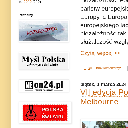
niezależności Pol
►
2010
(210)
państw europejsk
Partnerzy
Europy, a Europa 
europejskiego ła
niezależność tak 
służalczość wzg
Czytaj więcej >>
.
17:40
Brak komentarzy:
piątek, 1 marca 2024
VII edycja P
Tagi:
Małgorzata Kwiatkowska
,
Me
Melbourne