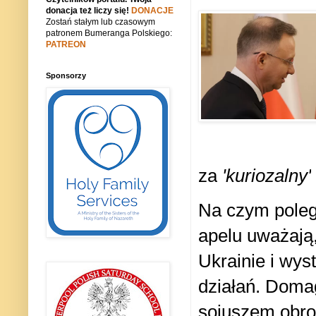
donacja też liczy się!
DONACJE
Zostań stałym lub czasowym
patronem Bumeranga Polskiego:
PATREON
Sponsorzy
za
'kuriozalny'
Na czym polega
apelu uważają,
Ukrainie i wys
działań. Doma
sojuszem obron