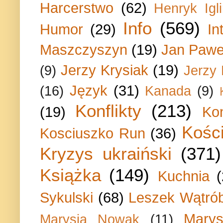
Harcerstwo
(62)
Henryk Igli
Info
(569)
Humor
(29)
In
Maszczyszyn
(19)
Jan Paweł
Jerzy Krysiak
(19)
(9)
Jerzy
Język
(31)
(16)
Kanada
(9)
Konflikty
(213)
(19)
Ko
Kości
Kosciuszko Run
(36)
Kryzys ukraiński
(371)
Książka
(149)
Kuchnia
Sykulski
(68)
Leszek Wątrób
Marys
Marysia Nowak
(11)