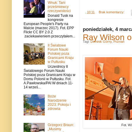
Wnuk: Tani
prześmiewcy
rzeczywistości
.
10:11
Brak komentarzy:
Donald Tusk na
kongresie
European People's Party na
Malcie (marzec 2017). Fot. EPP
poniedziałek, 4 marc
Flickr CC BY 2.0 Z
Ray Wilson 
zaciekawieniem przeczytałem...
Tagi:
Dominik Górny
,
Poznań
II Światowe
Forum Nauki
Polskiej poza
Granicami Kraju
w Pułtusku
Uczestnicy II
Światowego Forum Nauki
Polskiej poza Granicami Kraju w
Domu Polonii w Pułtusku. Fot.
A.Pawłowska/PAI W dniach 11-
14 wrześ...
Boże
Narodzenie
2023: Pokoju i
zdrowia
Grzegorz Braun:
Fot. W.
„Musimy