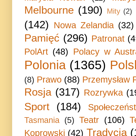
Melbourne
(190)
Mity
(2)
(142)
Nowa Zelandia
(32)
Pamięć
(296)
Patronat
(4
PolArt
(48)
Polacy w Austra
Polonia
(1365)
Pols
Prawo
(88)
Przemysław P
(8)
Rosja
(317)
Rozrywka
(1
Sport
(184)
Społeczeńs
Teatr
(106)
T
Tasmania
(5)
Tradycja
(
Koprowski
(42)