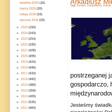
Arkadiusz Mi
kwietnia 2026
(16)
Tagi:
Europa
,
Geopolityka
,
Opinie
marca 2026
(20)
lutego 2026
(16)
stycznia 2026
(20)
►
2025
(150)
►
2024
(243)
►
2023
(254)
►
2022
(335)
►
2021
(428)
►
2020
(495)
►
2019
(424)
►
2018
(446)
►
2017
(433)
postrzeganej j
►
2016
(442)
gospodarczo, h
►
2015
(380)
►
2014
(359)
międzynarodow
►
2013
(405)
►
2012
(535)
Jesteśmy świadka
►
2011
(464)