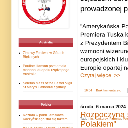
prowadzonej pr
"Amerykańska Pol
Premiera Tuska 
z Prezydentem Bi
Australia
wzmocni wizerune
Zimowy Festiwal w Górach
Błękitnych
europejskich i k
Pauline Hanson przełamała
Europie opartej n
monopol duopolu rządzącego
Australią
Czytaj więcej >>
Solemn Mass of the Easter Vigil
St Mary's Cathedral Sydney
.
16:54
Brak komentarzy:
Polska
środa, 6 marca 2024
Rozpoczyna s
Rozłam w partii Jarosława
Tagi:
Info
,
Konkursy
,
Patronat
,
Pol
Kaczyńskiego stał się faktem
Polakiem"