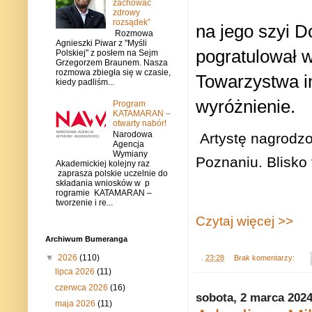
zachować
zdrowy
rozsądek”
na jego szyi D
Rozmowa
Agnieszki Piwar z "Myśli
pogratulował w
Polskiej" z posłem na Sejm
Grzegorzem Braunem. Nasza
rozmowa zbiegła się w czasie,
Towarzystwa im
kiedy padliśm...
wyróżnienie.
Program
KATAMARAN –
otwarty nabór!
Narodowa
Artystę nagrodzo
Agencja
Wymiany
Poznaniu. Blisko 
Akademickiej kolejny raz
zaprasza polskie uczelnie do
składania wniosków w p
rogramie KATAMARAN –
tworzenie i re...
Czytaj więcej >>
Archiwum Bumeranga
▼
2026
(110)
.
23:28
Brak komentarzy:
lipca 2026
(11)
czerwca 2026
(16)
sobota, 2 marca 202
maja 2026
(11)