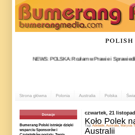
polish
NEWS: POLSKA: Rozłam w Prawie i Sprawiedliwości sta
Strona główna
Polonia
Australia
Polska
Świa
czwartek, 21 listopa
Donacje
Koło Polek n
Bumerang Polski istnieje dzięki
Tagi:
Adelaide
,
Australia
,
Marysia T
Australii
wsparciu Sponsorów i
Czytelników portalu. Twoja