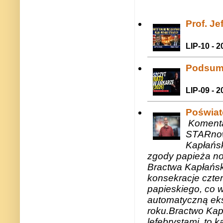
Prof. J
LIP-10 - 2
Podsum
LIP-09 - 2
Poświat
Komenta
STARnow
Kapłańsk
zgody papieża n
Bractwa Kapłańsk
konsekracje czte
papieskiego, co w
automatyczną eks
roku.Bractwo Ka
lefebrystami, to