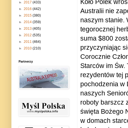
Koło Polek wros
►
2017
(433)
►
2016
(442)
Australii nie z
►
2015
(380)
naszym stanie. 
►
2014
(359)
tegorocznej he
►
2013
(405)
►
2012
(535)
suma $800 zosta
►
2011
(464)
przyczyniając s
►
2010
(210)
Corocznie Człon
Partnerzy
Starców im Św. 
rezydentów tej p
pochodzenia w D
naszych Senior
roboty barszcz 
święta Bożego 
w domach starcó