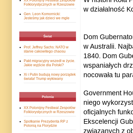
XX Polonijny Festiwal Zespołów
Folklorystycznych w Rzeszowie
w działalność Ko
Gen. Leon Komornicki:
Jesteśmy jak dzieci we mgle
Dom Gubernator
Świat
w Australii. Na
Prof. Jeffrey Sachs: NATO w
stanie cakowitego chaosu
1840. Dom Gube
Pakt migracyjny wszedł w życie.
wspaniałych drz
Jakie wyjście dla Polski?
nocowała tu para
Xi i Putin budują nowy porządek
świata! Trump wykiwany
Government Hou
Polonia
niego wykorzys
XX Polonijny Festiwal Zespołów
oficjalnych funk
Folklorystycznych w Rzeszowie
Ekscelencji Gub
Spotkanie Prezydenta RP z
Polonią na Florydzie
związanych z o