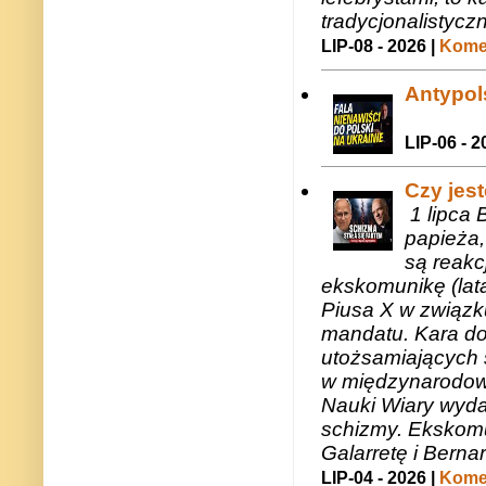
tradycjonalistycz
LIP-08 - 2026 |
Komen
Antypols
LIP-06 - 2
Czy jes
1 lipca 
papieża,
są reakc
ekskomunikę (lat
Piusa X w związk
mandatu. Kara do
utożsamiających 
w międzynarodow
Nauki Wiary wyda
schizmy. Ekskomu
Galarretę i Bernar
LIP-04 - 2026 |
Komen