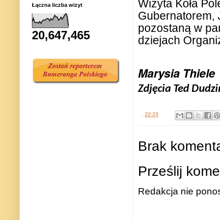
Wizyta Koła Pol
Łączna liczba wizyt
Gubernatorem, J
pozostaną w pa
20,647,465
dziejach Organiz
Marysia Thiele
Zdjęcia Ted Dudzi
.
22:23
Brak komenta
Prześlij kome
Redakcja nie ponos