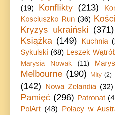
Konflikty
(213)
(19)
Ko
Kości
Kosciuszko Run
(36)
Kryzys ukraiński
(371)
Książka
(149)
Kuchnia
Sykulski
(68)
Leszek Wątrób
Marys
Marysia Nowak
(11)
Melbourne
(190)
Mity
(2)
(142)
Nowa Zelandia
(32)
Pamięć
(296)
Patronat
(4
PolArt
(48)
Polacy w Austra