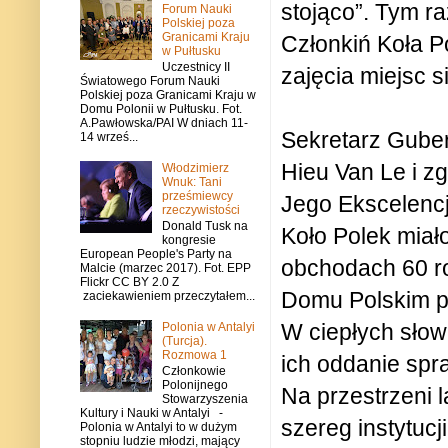
stojąco”. Tym r
Forum Nauki
Polskiej poza
Granicami Kraju
Członkiń Koła P
w Pułtusku
Uczestnicy II
zajęcia miejsc 
Światowego Forum Nauki
Polskiej poza Granicami Kraju w
Domu Polonii w Pułtusku. Fot.
A.Pawłowska/PAI W dniach 11-
Sekretarz Guber
14 wrześ...
Hieu Van Le i zg
Włodzimierz
Wnuk: Tani
prześmiewcy
Jego Ekscelencj
rzeczywistości
Donald Tusk na
Koło Polek miał
kongresie
European People's Party na
obchodach 60 ro
Malcie (marzec 2017). Fot. EPP
Flickr CC BY 2.0 Z
Domu Polskim pi
zaciekawieniem przeczytałem...
W ciepłych słow
Polonia w Antalyi
(Turcja).
Rozmowa 1
ich oddanie spr
Członkowie
Polonijnego
Na przestrzeni 
Stowarzyszenia
Kultury i Nauki w Antalyi -
szereg instytuc
Polonia w Antalyi to w dużym
stopniu ludzie młodzi, mający