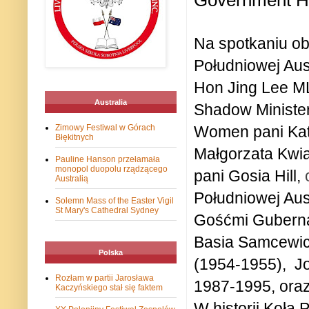
Government Ho
Na spotkaniu ob
Południowej Aust
Hon Jing Lee ML
Australia
Shadow Minister 
Zimowy Festiwal w Górach
Women pani Kat
Błękitnych
Małgorzata Kwi
Pauline Hanson przełamała
monopol duopolu rządzącego
pani Gosia Hill,
Australią
Południowej Aus
Solemn Mass of the Easter Vigil
St Mary's Cathedral Sydney
Gośćmi Gubernat
Basia Samcewic
Polska
(1954-1955), Jo
Rozłam w partii Jarosława
1987-1995, oraz
Kaczyńskiego stał się faktem
W historii Koła