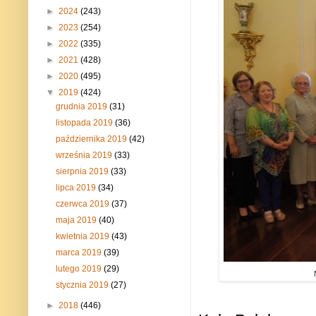
►
2024
(243)
►
2023
(254)
►
2022
(335)
►
2021
(428)
►
2020
(495)
▼
2019
(424)
grudnia 2019
(31)
listopada 2019
(36)
października 2019
(42)
września 2019
(33)
sierpnia 2019
(33)
lipca 2019
(34)
czerwca 2019
(37)
maja 2019
(40)
kwietnia 2019
(43)
marca 2019
(39)
lutego 2019
(29)
stycznia 2019
(27)
►
2018
(446)