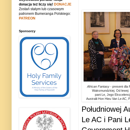
donacja też liczy się!
DONACJE
Zostań stałym lub czasowym
patronem Bumeranga Polskiego:
PATREON
Sponsorzy
African Fantasy -
present
dla 
Waksmundzkiej. Od lewej:
pani Le, Jego Ekscelencj
Australii Hon Hieu Van Le AC, 
Południowej Au
Le AC i Pani L