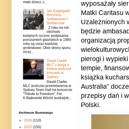
wyposażały sier
małe dzieci, c...
Matki Caritasu 
Jan Engelgard:
Rocznica
Solidarności i
Uzależnionych w
Gorbaczow
Z roku na rok
będzie ambasado
obchody
kolejnych rocznic podpisania
organizacją prop
porozumień gdańskich w 1980
roku są coraz bardziej
wielokulturowyc
groteskowe. Obie strony sporu,
niczy...
pierogi i wypie
David Clarke
MLC z pasją o
tempie, finansow
Polsce podczas
koncertu w
książka kuchars
Sydney
David Clarke
Australia” docze
MLC podczas przemówienia w
Sydney Town Hall na koncercie
"Tribute to Freedom". Fot.
przepisy dań i 
K.Bajkowski Wśród australjsk...
Polski.
Archiwum Bumeranga
►
2026
(110)
►
2025
(150)