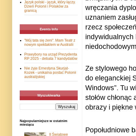
Język polski - język, który łączy.
wręczania dypl
Dzień Polonii i Polaków za
granicą
uznaniem zasług
rzecz społecze
Events Info
indywidualnych l
"Mój tata się żeni". Mam Teatr z
nowym spektaklem w Australii
niedochodowy
Prawybory na urząd Prezydenta
RP 2025 - debata 7 kandydatów
Ze stylowego ho
Nie żyje Ernestyna Skurjat-
Kozek - unikalna postać Polonii
do eleganckiej 
australijskiej
Windows”. Tu wi
stołów chłonąc 
Wyszukiwarka
obrazy i piękne
Najpopularniejsze w ostatnim
miesiącu
Popołudniowe b
II Światowe