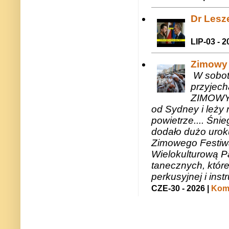
Dr Lesze
LIP-03 - 2
Zimowy 
W sobotę
przyjech
ZIMOWY 
od Sydney i leży 
powietrze.... Śni
dodało dużo uroku
Zimowego Festiwal
Wielokulturową P
tanecznych, któr
perkusyjnej i in
CZE-30 - 2026 |
Kome