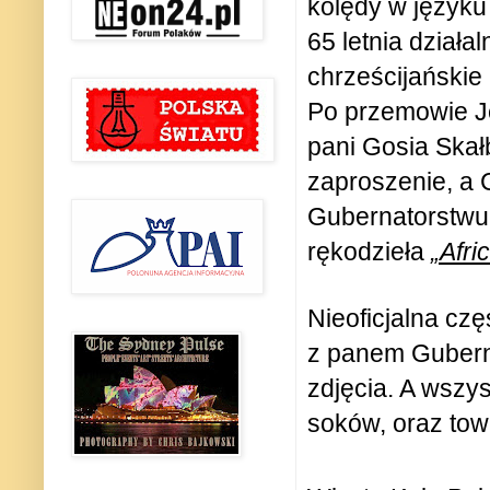
kolędy w języku 
65 letnia działa
chrześcijańskie 
Po przemowie Je
pani Gosia Ska
zaproszenie, a 
Gubernatorstwu 
rękodzieła
„Afri
Nieoficjalna cz
z panem Gubern
zdjęcia. A wszy
soków, oraz to