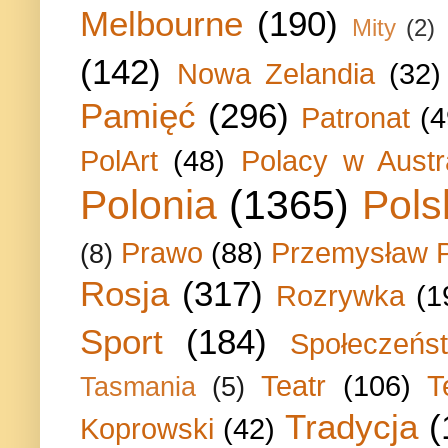
Melbourne
(190)
Mity
(2)
(142)
Nowa Zelandia
(32)
Pamięć
(296)
Patronat
(4
PolArt
(48)
Polacy w Austra
Polonia
(1365)
Pols
Prawo
(88)
Przemysław P
(8)
Rosja
(317)
Rozrywka
(1
Sport
(184)
Społeczeńs
Teatr
(106)
T
Tasmania
(5)
Tradycja
(
Koprowski
(42)