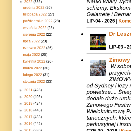
Nauki Wiary wyda
▼
2022
(335)
schizmy. Ekskomu
grudnia 2022
(26)
Galarretę i Bernar
listopada 2022
(27)
LIP-04 - 2026 |
Komen
października 2022
(28)
września 2022
(28)
Dr Lesze
sierpnia 2022
(22)
lipca 2022
(23)
LIP-03 - 2
czerwca 2022
(36)
maja 2022
(25)
Zimowy 
kwietnia 2022
(26)
W sobotę
marca 2022
(30)
przyjech
lutego 2022
(31)
ZIMOWY 
stycznia 2022
(33)
od Sydney i leży 
►
2021
(428)
powietrze.... Śni
►
2020
(495)
dodało dużo uroku
►
2019
(424)
Zimowego Festiwal
►
2018
(446)
Wielokulturową P
tanecznych, któr
►
2017
(433)
perkusyjnej i in
►
2016
(442)
►
2015
(380)
CZE-30 - 2026 |
Kome