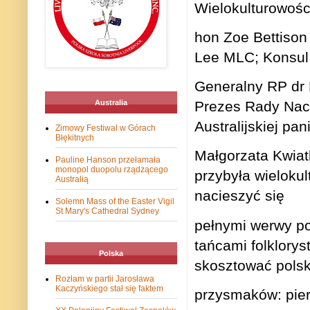
Wielokulturowośc
hon Zoe Bettison
Lee MLC; Konsul
Generalny RP dr 
Australia
Prezes Rady Nacz
Australijskiej pan
Zimowy Festiwal w Górach
Błękitnych
Małgorzata Kwiat
Pauline Hanson przełamała
monopol duopolu rządzącego
przybyła wieloku
Australią
nacieszyć się
Solemn Mass of the Easter Vigil
St Mary's Cathedral Sydney
pełnymi werwy pol
tańcami folklorys
Polska
skosztować polsk
Rozłam w partii Jarosława
Kaczyńskiego stał się faktem
przysmaków: pie