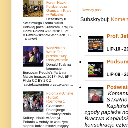
Forum Nauki
Polskiej poza
Nowszy post
Granicami Kraju
w Pułtusku
Subskrybuj:
Koment
Uczestnicy II
Światowego Forum Nauki
Polskiej poza Granicami Kraju w
Domu Polonii w Pułtusku. Fot.
A.Pawłowska/PAI W dniach 11-
Prof. J
14 wrześ...
Włodzimierz
LIP-10 - 2
Wnuk: Tani
prześmiewcy
rzeczywistości
Podsum
Donald Tusk na
kongresie
European People's Party na
LIP-09 - 2
Malcie (marzec 2017). Fot. EPP
Flickr CC BY 2.0 Z
zaciekawieniem przeczytałem...
Poświat
Komenta
Polonia w Antalyi
(Turcja).
STARnow
Rozmowa 1
Kapłańsk
Członkowie
Polonijnego
zgody papieża n
Stowarzyszenia
Bractwa Kapłańsk
Kultury i Nauki w Antalyi -
Polonia w Antalyi to w dużym
konsekracje czte
stopniu ludzie młodzi, mający