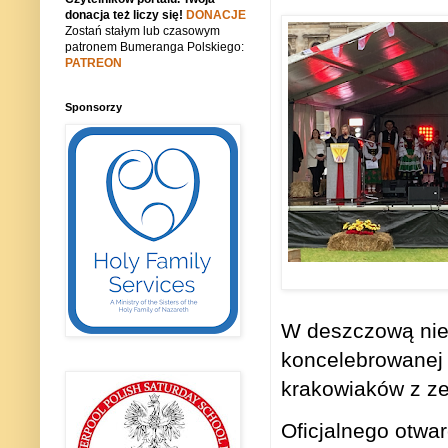
donacja też liczy się!
DONACJE
Zostań stałym lub czasowym
patronem Bumeranga Polskiego:
PATREON
Sponsorzy
W deszczową nied
koncelebrowanej 
krakowiaków z ze
Oficjalnego otwa