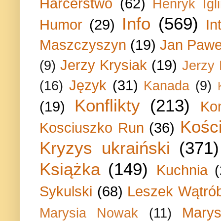
Harcerstwo
(62)
Henryk Igli
Info
(569)
Humor
(29)
In
Maszczyszyn
(19)
Jan Paweł
Jerzy Krysiak
(19)
(9)
Jerzy
Język
(31)
(16)
Kanada
(9)
Konflikty
(213)
(19)
Ko
Kości
Kosciuszko Run
(36)
Kryzys ukraiński
(371)
Książka
(149)
Kuchnia
Sykulski
(68)
Leszek Wątrób
Marys
Marysia Nowak
(11)