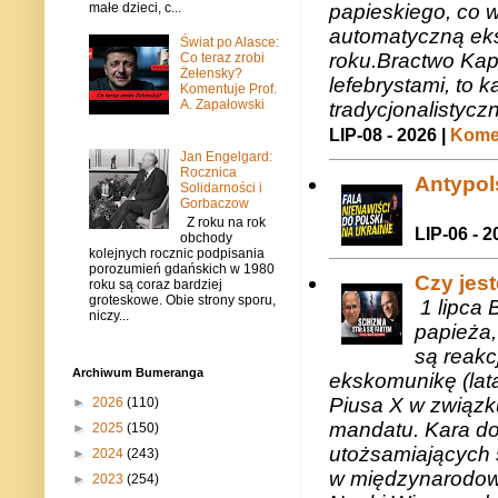
małe dzieci, c...
papieskiego, co w
automatyczną eks
Świat po Alasce:
roku.Bractwo Ka
Co teraz zrobi
Żełensky?
lefebrystami, to
Komentuje Prof.
A. Zapałowski
tradycjonalistycz
LIP-08 - 2026 |
Komen
Jan Engelgard:
Rocznica
Antypols
Solidarności i
Gorbaczow
Z roku na rok
LIP-06 - 2
obchody
kolejnych rocznic podpisania
porozumień gdańskich w 1980
Czy jes
roku są coraz bardziej
groteskowe. Obie strony sporu,
1 lipca 
niczy...
papieża,
są reakc
Archiwum Bumeranga
ekskomunikę (lat
Piusa X w związk
►
2026
(110)
mandatu. Kara do
►
2025
(150)
utożsamiających 
►
2024
(243)
w międzynarodow
►
2023
(254)