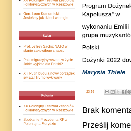
XX Polonijny Festiwal Zespołów
Program Dożynek w
Folklorystycznych w Rzeszowie
Kapelusza” w
Gen. Leon Komornicki:
Jesteśmy jak dzieci we mgle
wykonaniu Emilii 
grupa muzykantó
Świat
Polski.
Prof. Jeffrey Sachs: NATO w
stanie cakowitego chaosu
Dożynki 2022 dow
Pakt migracyjny wszedł w życie.
Jakie wyjście dla Polski?
Marysia Thiele
Xi i Putin budują nowy porządek
świata! Trump wykiwany
.
23:59
Polonia
XX Polonijny Festiwal Zespołów
Brak komenta
Folklorystycznych w Rzeszowie
Spotkanie Prezydenta RP z
Prześlij kome
Polonią na Florydzie