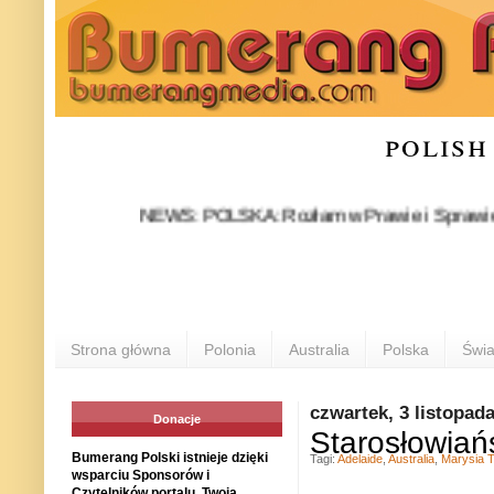
polish
NEWS: POLSKA: Rozłam w Prawie i Sprawiedliwości s
Strona główna
Polonia
Australia
Polska
Świa
czwartek, 3 listopad
Donacje
Starosłowiań
Bumerang Polski istnieje dzięki
Tagi:
Adelaide
,
Australia
,
Marysia T
wsparciu Sponsorów i
Czytelników portalu. Twoja