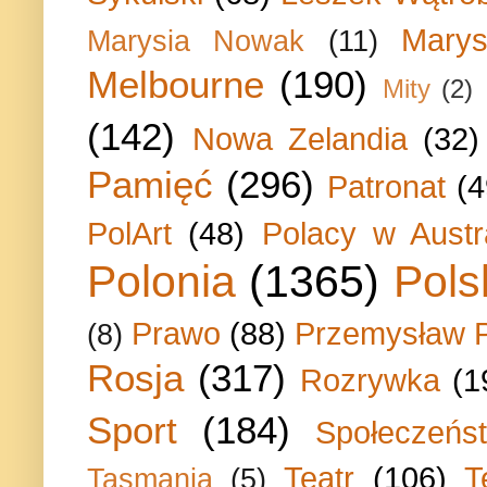
Marys
Marysia Nowak
(11)
Melbourne
(190)
Mity
(2)
(142)
Nowa Zelandia
(32)
Pamięć
(296)
Patronat
(4
PolArt
(48)
Polacy w Austra
Polonia
(1365)
Pols
Prawo
(88)
Przemysław P
(8)
Rosja
(317)
Rozrywka
(1
Sport
(184)
Społeczeńs
Teatr
(106)
T
Tasmania
(5)