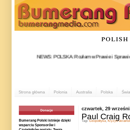
polish
NEWS: POLSKA: Rozłam w Prawie i Sprawiedliwości 
Strona główna
Polonia
Australia
Polska
Świa
czwartek, 29 wrześni
Donacje
Paul Craig Ro
Bumerang Polski istnieje dzięki
Tagi:
Geopolityka
,
Kryzys ukraińsk
wsparciu Sponsorów i
Czytelników portalu. Twoja