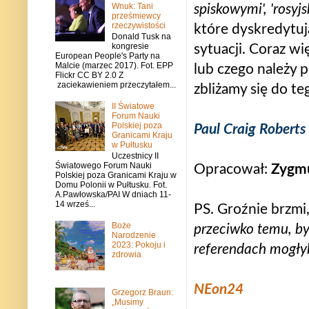
Wnuk: Tani
spiskowymi', 'rosy
prześmiewcy
rzeczywistości
które dyskredytuj
Donald Tusk na
kongresie
sytuacji. Coraz w
European People's Party na
Malcie (marzec 2017). Fot. EPP
lub czego należy 
Flickr CC BY 2.0 Z
zaciekawieniem przeczytałem...
zbliżamy się do t
II Światowe
Forum Nauki
Polskiej poza
Paul Craig Roberts
Granicami Kraju
w Pułtusku
Uczestnicy II
Światowego Forum Nauki
Opracował:
Zygmu
Polskiej poza Granicami Kraju w
Domu Polonii w Pułtusku. Fot.
A.Pawłowska/PAI W dniach 11-
14 wrześ...
PS. Groźnie brzmi
Boże
przeciwko temu, by
Narodzenie
2023: Pokoju i
referendach mogłyby
zdrowia
NEon24
Grzegorz Braun:
„Musimy