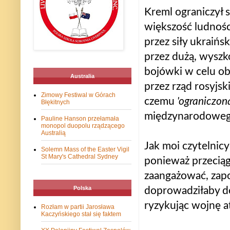
Kreml ograniczył 
większość ludnośc
przez siły ukraińs
przez dużą, wyszk
bojówki w celu o
Australia
przez rząd rosyjski
Zimowy Festiwal w Górach
czemu
'ograniczon
Błękitnych
międzynarodoweg
Pauline Hanson przełamała
monopol duopolu rządzącego
Australią
Jak moi czytelnic
Solemn Mass of the Easter Vigil
St Mary's Cathedral Sydney
ponieważ przeciąg
zaangażować, zap
Polska
doprowadziłaby do
ryzykując wojnę a
Rozłam w partii Jarosława
Kaczyńskiego stał się faktem