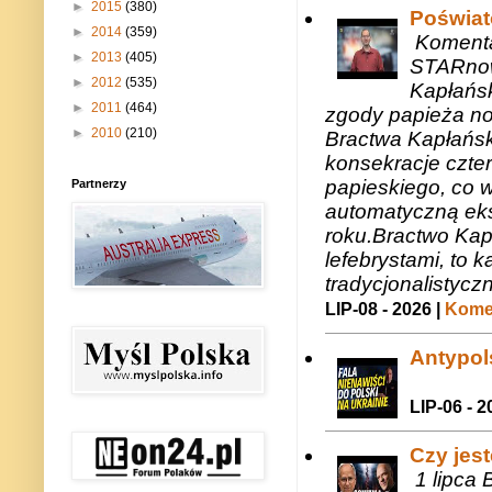
►
2015
(380)
Poświat
►
2014
(359)
Komenta
►
2013
(405)
STARnow
►
2012
(535)
Kapłańsk
►
2011
(464)
zgody papieża n
►
2010
(210)
Bractwa Kapłańsk
konsekracje czte
papieskiego, co w
Partnerzy
automatyczną eks
roku.Bractwo Ka
lefebrystami, to
tradycjonalistycz
LIP-08 - 2026 |
Komen
Antypols
LIP-06 - 2
Czy jes
1 lipca 