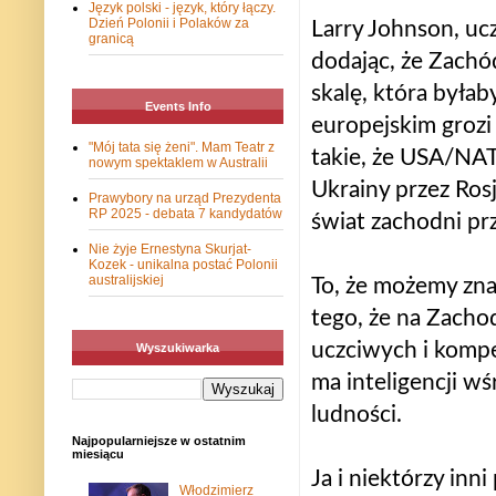
Język polski - język, który łączy.
Dzień Polonii i Polaków za
Larry Johnson, uc
granicą
dodając, że Zachó
skalę, która była
Events Info
europejskim grozi
"Mój tata się żeni". Mam Teatr z
takie, że USA/NA
nowym spektaklem w Australii
Ukrainy przez Rosj
Prawybory na urząd Prezydenta
RP 2025 - debata 7 kandydatów
świat zachodni prz
Nie żyje Ernestyna Skurjat-
Kozek - unikalna postać Polonii
australijskiej
To, że możemy znal
tego, że na Zacho
uczciwych i kompe
Wyszukiwarka
ma inteligencji w
ludności.
Najpopularniejsze w ostatnim
miesiącu
Ja i niektórzy inn
Włodzimierz