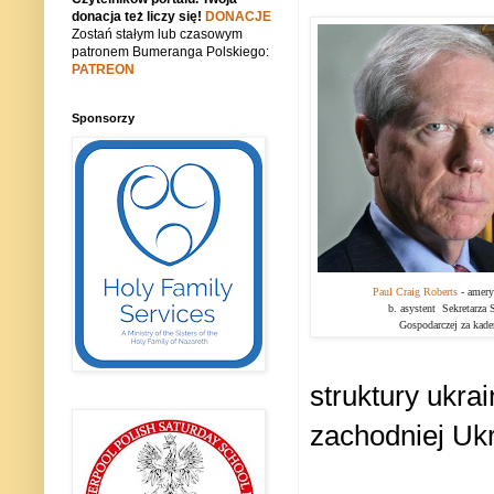
donacja też liczy się!
DONACJE
Zostań stałym lub czasowym
patronem Bumeranga Polskiego:
PATREON
Sponsorzy
Paul Craig Roberts
-
amery
b. asystent Sekretarza 
Gospodarczej za kade
struktury ukrai
zachodniej Ukr