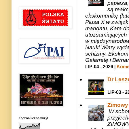
papieża,
są reakc
ekskomunikę (lat
Piusa X w związk
mandatu. Kara do
utożsamiających 
w międzynarodow
Nauki Wiary wyda
schizmy. Ekskomu
Galarretę i Bernar
LIP-04 - 2026 |
Komen
Dr Lesze
LIP-03 - 2
Zimowy 
W sobotę
przyjech
Łączna liczba wizyt
ZIMOWY 