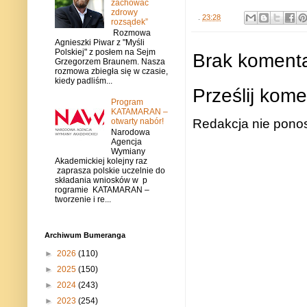
zachować
zdrowy
.
23:28
rozsądek”
Rozmowa
Agnieszki Piwar z "Myśli
Polskiej" z posłem na Sejm
Brak komenta
Grzegorzem Braunem. Nasza
rozmowa zbiegła się w czasie,
kiedy padliśm...
Prześlij kome
Program
KATAMARAN –
otwarty nabór!
Redakcja nie ponos
Narodowa
Agencja
Wymiany
Akademickiej kolejny raz
zaprasza polskie uczelnie do
składania wniosków w p
rogramie KATAMARAN –
tworzenie i re...
Archiwum Bumeranga
►
2026
(110)
►
2025
(150)
►
2024
(243)
►
2023
(254)