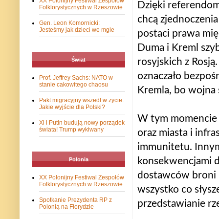
XX Polonijny Festiwal Zespołów
Dzięki referendom
Folklorystycznych w Rzeszowie
chcą zjednoczenia
Gen. Leon Komornicki:
Jesteśmy jak dzieci we mgle
postaci prawa mię
Duma i Kreml szyb
rosyjskich z Rosją
Świat
oznaczało bezpośr
Prof. Jeffrey Sachs: NATO w
stanie cakowitego chaosu
Kremla, bo wojna s
Pakt migracyjny wszedł w życie.
Jakie wyjście dla Polski?
W tym momencie dl
Xi i Putin budują nowy porządek
świata! Trump wykiwany
oraz miasta i infr
immunitetu. Innym
konsekwencjami dl
Polonia
dostawców broni i
XX Polonijny Festiwal Zespołów
Folklorystycznych w Rzeszowie
wszystko co słysze
Spotkanie Prezydenta RP z
przedstawianie rz
Polonią na Florydzie