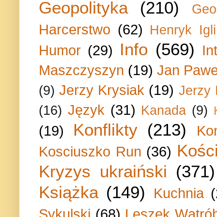
Geopolityka
(210)
Geo
Harcerstwo
(62)
Henryk Igli
Info
(569)
Humor
(29)
In
Maszczyszyn
(19)
Jan Paweł
Jerzy Krysiak
(19)
(9)
Jerzy
Język
(31)
(16)
Kanada
(9)
Konflikty
(213)
(19)
Ko
Kości
Kosciuszko Run
(36)
Kryzys ukraiński
(371)
Książka
(149)
Kuchnia
Sykulski
(68)
Leszek Wątrób