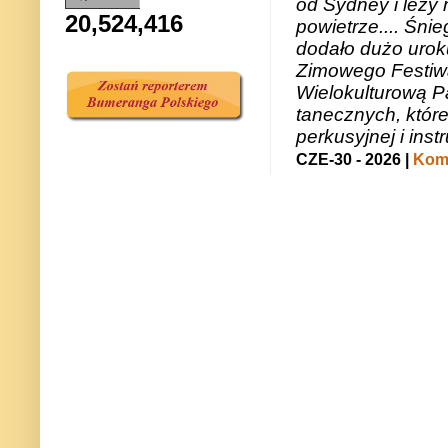
od Sydney i leży 
20,524,416
powietrze.... Śni
dodało dużo uroku
Zimowego Festiwal
Wielokulturową P
tanecznych, któr
perkusyjnej i in
CZE-30 - 2026 |
Kome