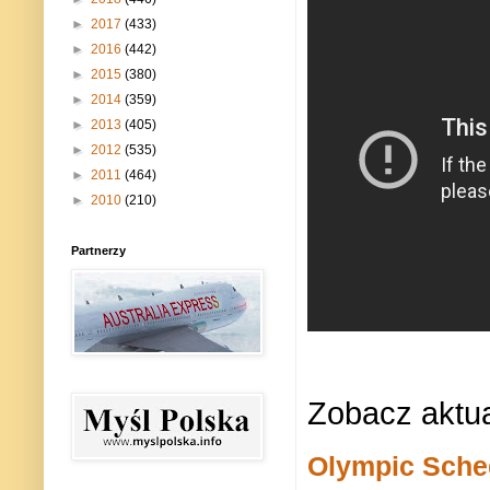
►
2017
(433)
►
2016
(442)
►
2015
(380)
►
2014
(359)
►
2013
(405)
►
2012
(535)
►
2011
(464)
►
2010
(210)
Partnerzy
Zobacz aktua
Olympic Sche