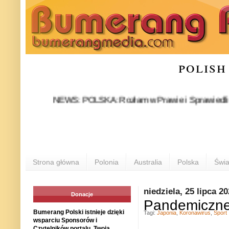
polish
NEWS: POLSKA: Rozłam w Prawie i Sprawiedliwości stał
Strona główna
Polonia
Australia
Polska
Świa
niedziela, 25 lipca 2
Donacje
Pandemiczne 
Bumerang Polski istnieje dzięki
Tagi:
Japonia
,
Koronawirus
,
Sport
wsparciu Sponsorów i
Czytelników portalu. Twoja