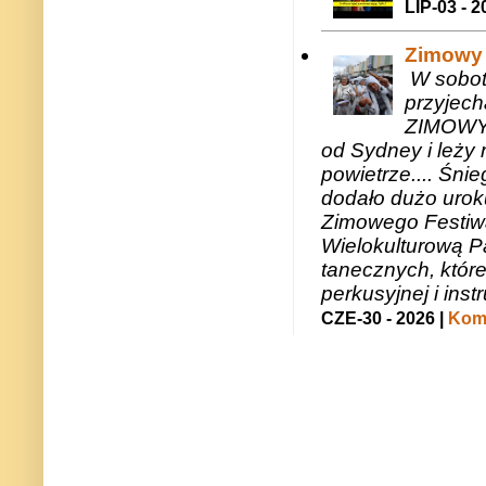
LIP-03 - 2
Zimowy 
W sobotę
przyjech
ZIMOWY 
od Sydney i leży 
powietrze.... Śni
dodało dużo uroku
Zimowego Festiwal
Wielokulturową P
tanecznych, któr
perkusyjnej i in
CZE-30 - 2026 |
Kome