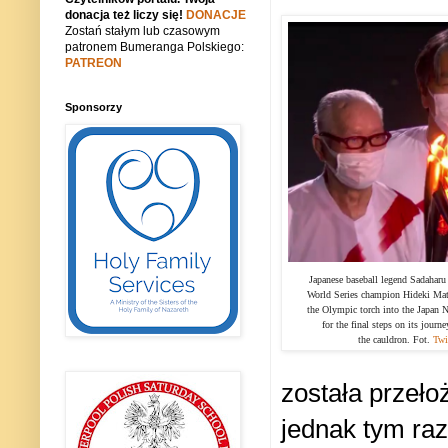
donacja też liczy się!
DONACJE
Zostań stałym lub czasowym
patronem Bumeranga Polskiego:
PATREON
Sponsorzy
Japanese baseball legend Sadahar
World Series champion Hideki Mats
the Olympic torch into the Japan 
for the final steps on its journe
the cauldron. Fot.
Twit
została przeł
jednak tym raz