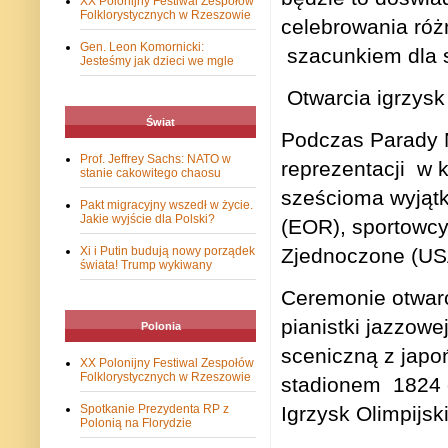
XX Polonijny Festiwal Zespołów
Folklorystycznych w Rzeszowie
celebrowania różn
Gen. Leon Komornicki:
szacunkiem dla s
Jesteśmy jak dzieci we mgle
Otwarcia igrzysk
Świat
Podczas Parady 
Prof. Jeffrey Sachs: NATO w
reprezentacji
w k
stanie cakowitego chaosu
sześcioma wyjątk
Pakt migracyjny wszedł w życie.
Jakie wyjście dla Polski?
(EOR), sportowcy
Xi i Putin budują nowy porządek
Zjednoczone (USA)
świata! Trump wykiwany
Ceremonie otwarc
pianistki jazzowe
Polonia
sceniczną z jap
XX Polonijny Festiwal Zespołów
Folklorystycznych w Rzeszowie
stadionem
1824 
Spotkanie Prezydenta RP z
Igrzysk Olimpijsk
Polonią na Florydzie