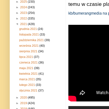
►
2025
(150)
temu w czasie pl
►
2024
(243)
►
2023
(254)
kb/bumerangmedia na po
►
2022
(335)
▼
2021
(428)
grudnia 2021
(24)
listopada 2021
(33)
października 2021
(39)
września 2021
(40)
sierpnia 2021
(34)
lipca 2021
(37)
czerwca 2021
(36)
maja 2021
(39)
kwietnia 2021
(41)
marca 2021
(35)
lutego 2021
(33)
stycznia 2021
(37)
►
2020
(495)
►
2019
(424)
►
2018
(446)