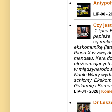
Antypols
LIP-06 - 2
Czy jes
1 lipca 
papieża,
są reakc
ekskomunikę (lat
Piusa X w związk
mandatu. Kara do
utożsamiających 
w międzynarodow
Nauki Wiary wyda
schizmy. Ekskomu
Galarretę i Bernar
LIP-04 - 2026 |
Komen
Dr Lesze