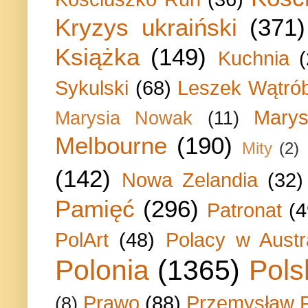
Kryzys ukraiński
(371)
Książka
(149)
Kuchnia
Sykulski
(68)
Leszek Wątrób
Marys
Marysia Nowak
(11)
Melbourne
(190)
Mity
(2)
(142)
Nowa Zelandia
(32)
Pamięć
(296)
Patronat
(4
PolArt
(48)
Polacy w Austra
Polonia
(1365)
Pols
Prawo
(88)
Przemysław P
(8)