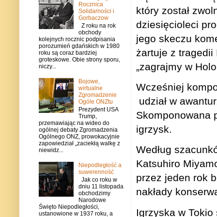
Rocznica
który został zwo
Solidarności i
Gorbaczow
dziesięcioleci 
Z roku na rok
obchody
jego skeczu kome
kolejnych rocznic podpisania
porozumień gdańskich w 1980
żartuje z traged
roku są coraz bardziej
groteskowe. Obie strony sporu,
„zagrajmy w Holo
niczy...
Bojowe,
Wcześniej kompoz
wirtualne
Zgromadzenie
udział w
awantu
Ogóle ONZtu
Prezydent USA
Skomponowana pr
Trump,
przemawiając na wideo do
igrzysk.
ogólnej debaty Zgromadzenia
Ogólnego ONZ, prowokacyjnie
zapowiedział „zaciekłą walkę z
Według szacunkó
niewidz...
Katsuhiro Miyamo
Niepodległość a
suwerenność
przez jeden rok 
Jak co roku w
dniu 11 listopada
nakłady konserwa
obchodzimy
Narodowe
Święto Niepodległości,
Igrzyska w Tokio
ustanowione w 1937 roku, a