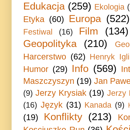
Edukacja
(259)
Ekologia
Europa
(522)
Etyka
(60)
Film
(134)
Festiwal
(16)
Geopolityka
(210)
Geo
Harcerstwo
(62)
Henryk Igli
Info
(569)
Humor
(29)
In
Maszczyszyn
(19)
Jan Paweł
Jerzy Krysiak
(19)
(9)
Jerzy
Język
(31)
(16)
Kanada
(9)
Konflikty
(213)
(19)
Ko
Kości
Kosciuszko Run
(36)