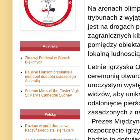
Na arenach olimp
trybunach z wyjąt
jest na drogach p
zagranicznych ki
pomiędzy obiekta
Australia
lokalną ludnosci
Zimowy Festiwal w Górach
Błękitnych
Letnie Igrzyska O
Pauline Hanson przełamała
ceremonią otwarc
monopol duopolu rządzącego
Australią
uroczystym wyst
Solemn Mass of the Easter Vigil
widzów, aby unik
St Mary's Cathedral Sydney
odsłonięcie pierś
zasadzonych z na
Polska
Prezes Międzyn
Rozłam w partii Jarosława
rozpoczęcie igrz
Kaczyńskiego stał się faktem
będzie to doświa