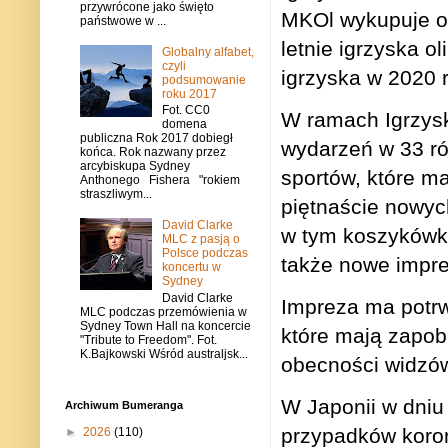
przywrócone jako święto
MKOl wykupuje o
państwowe w ...
letnie igrzyska o
Globalny alfabet,
czyli
igrzyska w 2020 
podsumowanie
roku 2017
Fot. CC0
W ramach Igrzysk
domena
publiczna Rok 2017 dobiegł
wydarzeń w 33 ró
końca. Rok nazwany przez
arcybiskupa Sydney
sportów, które m
Anthonego Fishera "rokiem
straszliwym...
piętnaście nowyc
David Clarke
w tym koszykówka
MLC z pasją o
Polsce podczas
także nowe impre
koncertu w
Sydney
David Clarke
Impreza ma potrw
MLC podczas przemówienia w
Sydney Town Hall na koncercie
które mają zapob
"Tribute to Freedom". Fot.
K.Bajkowski Wśród australjsk...
obecności widzów
W Japonii w dniu
Archiwum Bumeranga
przypadków koron
►
2026
(110)