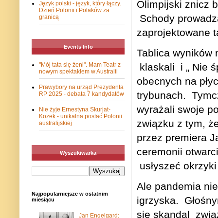
Olimpijski znicz 
Język polski - język, który łączy.
Dzień Polonii i Polaków za
Schody prowadzą
granicą
zaprojektowane t
Events Info
Tablica wyników 
klaskali
i „ Nie 
"Mój tata się żeni". Mam Teatr z
nowym spektaklem w Australii
obecnych na płyci
Prawybory na urząd Prezydenta
trybunach.
Tym
RP 2025 - debata 7 kandydatów
wyrażali swoje po
Nie żyje Ernestyna Skurjat-
Kozek - unikalna postać Polonii
związku z tym, ż
australijskiej
przez premiera J
ceremonii otwarc
Wyszukiwarka
usłyszeć okrzyki
Ale pandemia nie 
Najpopularniejsze w ostatnim
igrzyska.
Głośny
miesiącu
się skandal
zwią
Jan Engelgard: