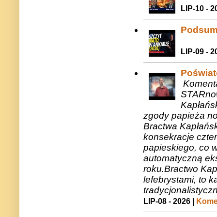
LIP-10 - 2
Podsum
LIP-09 - 2
Poświat
Komenta
STARnow
Kapłańsk
zgody papieża n
Bractwa Kapłańsk
konsekracje czte
papieskiego, co w
automatyczną eks
roku.Bractwo Ka
lefebrystami, to
tradycjonalistycz
LIP-08 - 2026 |
Komen