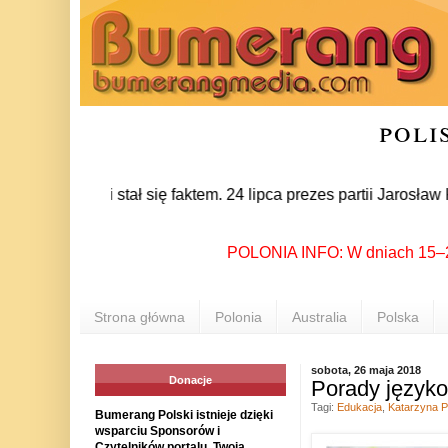
poli
iwości stał się faktem. 24 lipca prezes partii Jarosław Kaczy
POLONIA INFO: W dniach 15–21 lipc
Strona główna
Polonia
Australia
Polska
sobota, 26 maja 2018
Donacje
Porady języko
Tagi:
Edukacja
,
Katarzyna P
Bumerang Polski istnieje dzięki
wsparciu Sponsorów i
Czytelników portalu. Twoja