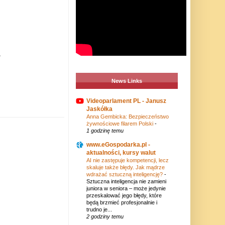
.
News Links
Videoparlament PL - Janusz
Jaskółka
Anna Gembicka: Bezpieczeństwo
żywnościowe filarem Polski
-
1 godzinę temu
www.eGospodarka.pl -
aktualności, kursy walut
AI nie zastępuje kompetencji, lecz
skaluje także błędy. Jak mądrze
wdrażać sztuczną inteligencję?
-
Sztuczna inteligencja nie zamieni
juniora w seniora – może jedynie
przeskalować jego błędy, które
będą brzmieć profesjonalnie i
trudno je...
2 godziny temu