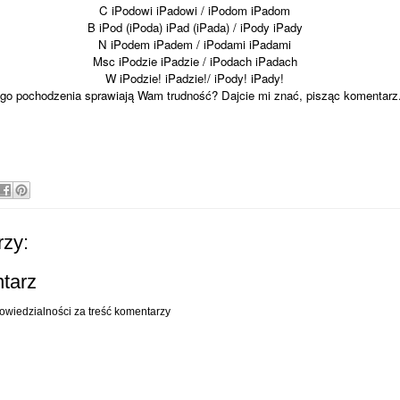
C iPodowi iPadowi / iPodom iPadom
B iPod (iPoda) iPad (iPada) / iPody iPady
N iPodem iPadem / iPodami iPadami
Msc iPodzie iPadzie / iPodach iPadach
W iPodzie! iPadzie!/ iPody! iPady!
go pochodzenia sprawiają Wam trudność? Dajcie mi znać, pisząc komentarz
zy:
ntarz
owiedzialności za treść komentarzy