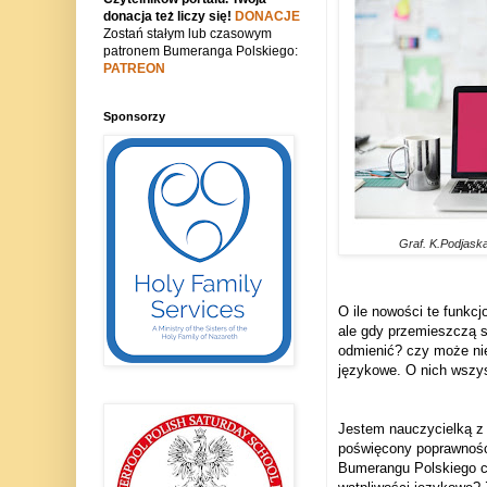
donacja też liczy się!
DONACJE
Zostań stałym lub czasowym
patronem Bumeranga Polskiego:
PATREON
Sponsorzy
Graf. K.Podjask
O ile nowości te funkc
ale gdy przemieszczą si
odmienić? czy może nie
językowe. O nich wszy
Jestem nauczycielką z 
poświęcony poprawności
Bumerangu Polskiego ch