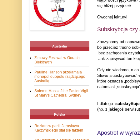
wątpliwości językowe?
się bliżej przyjrzeć.
Owocnej lektury!
Subskrybcja czy 
Zaczynamy od naprawd
Australia
bo przecież trudno sob
bez zachęcenia czytel
Zimowy Festiwal w Górach
Jak zapisywać ten kło
Błękitnych
Gdy nie wiadomo, o co 
Pauline Hanson przełamała
Słowo ‚subskrybować’ w
monopol duopolu rządzącego
Australią
które oznacza ‚podpisy
natomiast ‚subskrypcja’
Solemn Mass of the Easter Vigil
St Mary's Cathedral Sydney
I dlatego:
subskryBuje
(np. z jakiegoś serwisu)
Polska
Rozłam w partii Jarosława
Kaczyńskiego stał się faktem
Apostrof w wyra