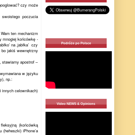
wygooglować? czy może
a swoistego poczucia
żę Wam ten mechanizm
y mnogiej końcówkę -
Podróże po Polsce
abłko’ na ‚jabłka’ czy
, bo jakiś wewnętrzny
, stawiamy apostrof –
st wymawiana w języku
), np.:
i innych celownikach)
Video NEWS & Opinions
fleksyjną (końcówką
u (heheszki) iPhone’a