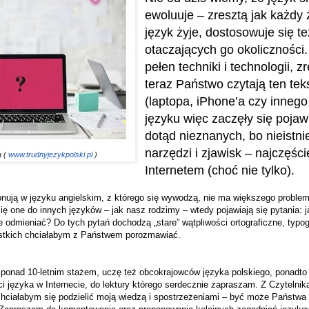
ewoluuje – zresztą jak każdy 
język żyje, dostosowuje się te
otaczających go okoliczności.
pełen techniki i technologii, 
teraz Państwo czytają ten tek
(laptopa, iPhone’a czy innego
języku więc zaczęły się poja
dotąd nieznanych, bo nieistni
narzędzi i zjawisk – najczęśc
a (
www.trudnyjezykpolski.pl
)
Internetem (choć nie tylko).
jonują w języku angielskim, z którego się wywodzą, nie ma większego proble
ę one do innych języków – jak nasz rodzimy – wtedy pojawiają się pytania: ja
 odmieniać? Do tych pytań dochodzą „stare” wątpliwości ortograficzne, typog
stkich chciałabym z Państwem porozmawiać.
ponad 10-letnim stażem, uczę też obcokrajowców języka polskiego, ponadto
 języka w Internecie, do lektury którego serdecznie zapraszam. Z Czytelni
ciałabym się podzielić moją wiedzą i spostrzeżeniami – być może Państwa 