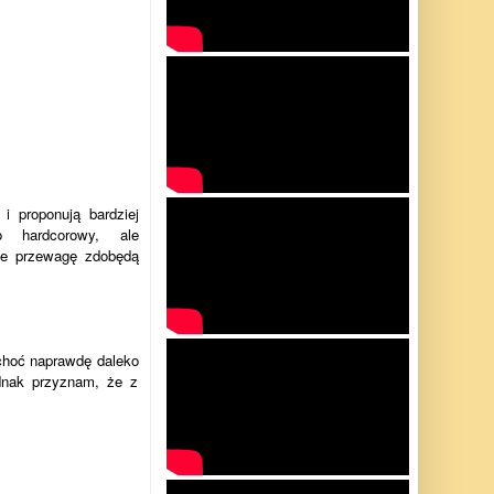
i proponują bardziej
 hardcorowy, ale
 że przewagę zdobędą
(choć naprawdę daleko
dnak przyznam, że z