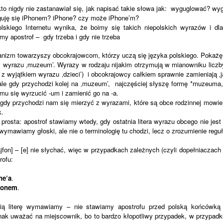
to nigdy nie zastanawiał się, jak napisać takie słowa jak: wyguglować? 
uję się iPhonem? iPhone? czy może iPhone’m?
lskiego Internetu wynika, że boimy się takich niepolskich wyrazów i dl
y apostrof – gdy trzeba i gdy nie trzeba
nizm towarzyszy obcokrajowcom, którzy uczą się języka polskiego. Poka
y wyrazu ‚muzeum’. Wyrazy w rodzaju nijakim otrzymują w mianowniku liczb
z wyjątkiem wyrazu ‚dzieci’) i obcokrajowcy całkiem sprawnie zamieniają ‚j
, ale gdy przychodzi kolej na ‚muzeum’, najczęściej słyszę formę *muzeuma
mu się wyrzucić -um i zamienić go na -a.
 gdy przychodzi nam się mierzyć z wyrazami, które są obce rodzinnej mowie
k.
 prosta:
apostrof stawiamy wtedy, gdy ostatnia litera wyrazu obcego nie je
ymawiamy głoski, ale nie o terminologię tu chodzi, lecz o zrozumienie reguły
fon] – [e] nie słychać, więc w przypadkach zależnych (czyli dopełniaczach 
rofu:
ne’a
.
honem
.
ą literę wymawiamy – nie stawiamy apostrofu przed polską końcówką 
nak uważać na miejscownik, bo to bardzo kłopotliwy przypadek, w przypadk