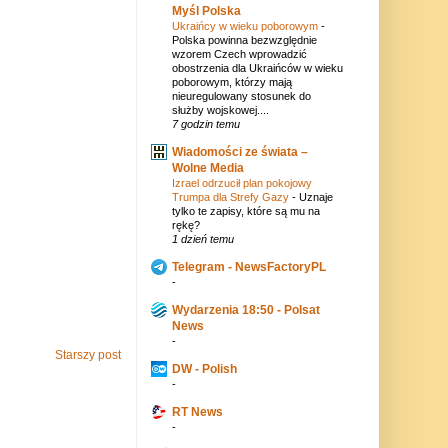
Myśl Polska
Ukraińcy w wieku poborowym
-
Polska powinna bezwzględnie
wzorem Czech wprowadzić
obostrzenia dla Ukraińców w wieku
poborowym, którzy mają
nieuregulowany stosunek do
służby wojskowej....
7 godzin temu
Wiadomości ze świata –
Wolne Media
Izrael odrzucił plan pokojowy
Trumpa dla Strefy Gazy
-
Uznaje
tylko te zapisy, które są mu na
rękę?
1 dzień temu
Telegram - NewsFactoryPL
-
Wydarzenia 18:50 - Polsat
News
-
Starszy post
DW - Polish
-
RT News
-