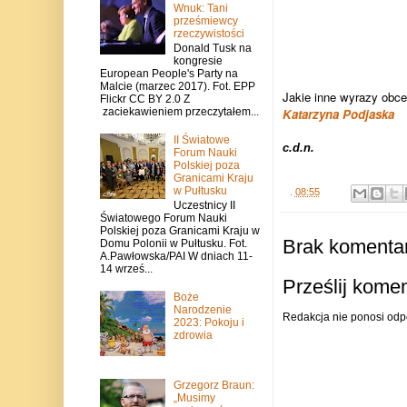
Wnuk: Tani
prześmiewcy
rzeczywistości
Donald Tusk na
kongresie
European People's Party na
Malcie (marzec 2017). Fot. EPP
Jakie inne wyrazy obce
Flickr CC BY 2.0 Z
zaciekawieniem przeczytałem...
Katarzyna Podjaska
II Światowe
c.d.n.
Forum Nauki
Polskiej poza
Granicami Kraju
w Pułtusku
.
08:55
Uczestnicy II
Światowego Forum Nauki
Polskiej poza Granicami Kraju w
Brak komentar
Domu Polonii w Pułtusku. Fot.
A.Pawłowska/PAI W dniach 11-
14 wrześ...
Prześlij kome
Boże
Narodzenie
Redakcja nie ponosi odp
2023: Pokoju i
zdrowia
Grzegorz Braun:
„Musimy