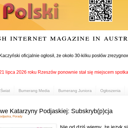
sh internet magazine in aust
ński oficjalnie ogłosił, że około 30-kilku posłów zrezygnował
a 2026 roku Rzeszów ponownie stał się miejscem spotkania Pol
Świat
Bumerang Media
Bumerang Juniora
Ogłoszenia
we Katarzyny Podjaskiej: Subskryb(p)cja
odjaska
,
Porady
Nie od dziś wiemy, że język s