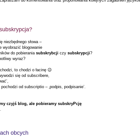
 Zapraszam do komentowania oraz proponowania kolejnych zagadnień języko
subskrypcja?
ę niezbędnego słowa –
ie wyobrazić blogowanie
ników do pobierania
subskrybcji
czy
subskrypcji
?
potliwy wyraz?
chodzi, to chodzi o łacinę
😉
ywodzi się od subscribere,
wać’,
 pochodzi od subscriptio – ‚podpis, podpisanie’.
my czyjś blog, ale pobieramy subskryPcję
.
zach obcych