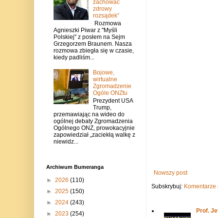
zachować
zdrowy
rozsądek”
Rozmowa
Agnieszki Piwar z "Myśli
Polskiej" z posłem na Sejm
Grzegorzem Braunem. Nasza
rozmowa zbiegła się w czasie,
kiedy padliśm...
Bojowe,
wirtualne
Zgromadzenie
Ogóle ONZtu
Prezydent USA
Trump,
przemawiając na wideo do
ogólnej debaty Zgromadzenia
Ogólnego ONZ, prowokacyjnie
zapowiedział „zaciekłą walkę z
niewidz...
Archiwum Bumeranga
Nowszy post
►
2026
(110)
Subskrybuj:
Komentarze 
►
2025
(150)
►
2024
(243)
Prof. J
►
2023
(254)