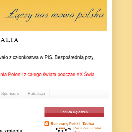
ralia
o z członkostwa w PiS. Bezpośrednią przyczyną rozpadu jest ko
onii z całego świata podczas XX Światowego Festiwalu Polonijn
Sponsors
Redakcja
Tablica Ogłoszeń
Bumerang Polski - Tablica
Vis a -Vis - Koktail
ię zmienia,