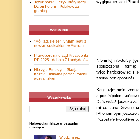
wygląda on tak:
iPhon
Język polski - język, który łączy.
Dzień Polonii i Polaków za
granicą
Events Info
"Mój tata się żeni". Mam Teatr z
nowym spektaklem w Australii
Prawybory na urząd Prezydenta
Niemniej niektórzy ję
RP 2025 - debata 7 kandydatów
spolszczoną formę:
Nie żyje Ernestyna Skurjat-
tylko hardcorowiec i 
Kozek - unikalna postać Polonii
zapisy bez apostrofu.
australijskiej
Konkluzja
: moim zdani
z pominięciem końcowe
Wyszukiwarka
Dziś wciąż jeszcze za 
mi do Jana Grzeni) s
iPhonem bym jeszcze p
Pozostałe kłopotliwe o
Najpopularniejsze w ostatnim
miesiącu
Włodzimierz