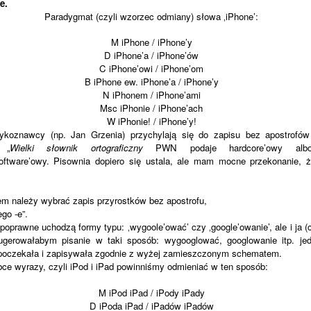
ie.
Paradygmat (czyli wzorzec odmiany) słowa ‚iPhone’:
M iPhone / iPhone’y
D iPhone’a / iPhone’ów
C iPhone’owi / iPhone’om
B iPhone ew. iPhone’a / iPhone’y
N iPhonem / iPhone’ami
Msc iPhonie / iPhone’ach
W iPhonie! / iPhone’y!
zykoznawcy (np. Jan Grzenia) przychylają się do zapisu bez apostrofów 
 „
Wielki słownik ortograficzny
PWN podaje hardcore’owy albo
software’owy. Pisownia dopiero się ustala, ale mam mocne przekonanie,
em należy wybrać zapis przyrostków bez apostrofu,
go ‑e”.
poprawne uchodzą formy typu: ‚wygoole’ować’ czy ‚google’owanie’, ale i ja 
ugerowałabym pisanie w taki sposób: wygooglować, googlowanie itp. je
oczekała i zapisywała zgodnie z wyżej zamieszczonym schematem.
bce wyrazy, czyli iPod i iPad powinniśmy odmieniać w ten sposób:
M iPod iPad / iPody iPady
D iPoda iPad / iPadów iPadów