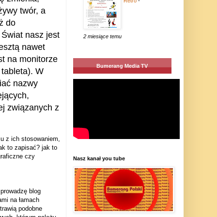
Retro
-
żywy twór, a
ż do
 Świat nasz jest
2 miesiące temu
zresztą nawet
st na monitorze
Bumerang Media TV
 tableta). W
wiać nazwy
ejących,
iej związanych z
mu z ich stosowaniem,
k to zapisać? jak to
raficzne czy
Nasz kanał you tube
 prowadzę blog
kami na łamach
trawią podobne