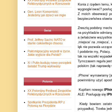
XX Polonijny Festiwal Zespołów
Konia z rzędem temu, k
Folklorystycznych w Rzeszowie
wygoogle’ować? posług
Gen. Leon Komornicki:
Z moich obserwacji po
Jesteśmy jak dzieci we mgle
bezpieczeństwa stawiam
Zresztą podobny mecha
Świat
na przykładzie odmian
a (właściwie wszystkie 
Prof. Jeffrey Sachs: NATO w
‚miejsce’ na ‚miejsca’
stanie cakowitego chaosu
lęk nie pozwala uczące
I podobnie my, Polacy.
Pakt migracyjny wszedł w życie.
Jakie wyjście dla Polski?
tak na wszelki wypade
Tymczasem
reguła jest
Xi i Putin budują nowy porządek
polskim (tak naprawdę w
świata! Trump wykiwany
‚iPhone’ wymawiamy [aj
powinniśmy użyć apost
Polonia
Kupiłam nowego
iPho
XX Polonijny Festiwal Zespołów
ALE: Posługuję się
iP
Folklorystycznych w Rzeszowie
Spotkanie Prezydenta RP z
Kiedy bowiem ostatni
Polonią na Florydzie
przypadka). Trzeba jed