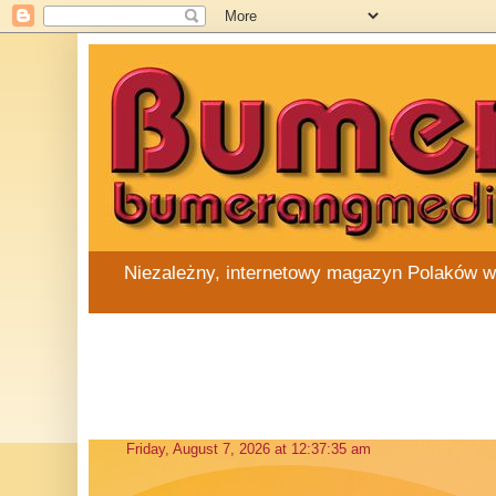
Niezależny, internetowy magazyn Polaków w Au