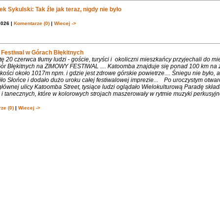
k Sykulski: Tak źle jak teraz, nigdy nie było
2026 |
Komentarze (0)
|
Wiecej ->
Festiwal w Górach Błękitnych
 20 czerwca tłumy ludzi - goście, turyści i okoliczni mieszkańcy przyjechali do m
 Gór Błękitnych na ZIMOWY FESTIWAL .... Katoomba znajduje się ponad 100 km na 
ości około 1017m npm. i gdzie jest zdrowe górskie powietrze.... Śniegu nie było, 
ło Słońce i dodało dużo uroku całej festiwalowej imprezie... Po uroczystym otwa
łównej ulicy Katoomba Street, tysiące ludzi oglądało Wielokulturową Paradę składa
 tanecznych, które w kolorowych strojach maszerowały w rytmie muzyki perkusyjne
ze (0)
|
Wiecej ->