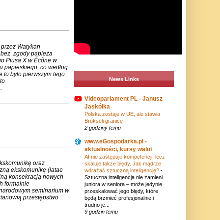
 przez Watykan
m bez zgody papieża
go Piusa X w Écône w
u papieskiego, co według
e to było pierwszym tego
News Links
to
.
Videoparlament PL - Janusz
Jaskółka
Polska zostaje w UE, ale stawia
Brukseli granicę
-
2 godziny temu
www.eGospodarka.pl -
aktualności, kursy walut
AI nie zastępuje kompetencji, lecz
ekskomunikę oraz
skaluje także błędy. Jak mądrze
czną ekskomunikę (latae
wdrażać sztuczną inteligencję?
-
lną konsekracją nowych
Sztuczna inteligencja nie zamieni
h formalnie
juniora w seniora – może jedynie
zynarodowym seminarium w
przeskalować jego błędy, które
stanowią przestępstwo
będą brzmieć profesjonalnie i
trudno je...
9 godzin temu