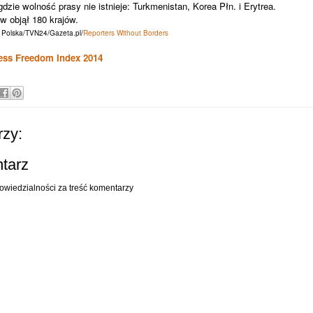
gdzie wolność prasy nie istnieje: Turkmenistan, Korea Płn. i Erytrea.
 objął 180 krajów.
 Polska/TVN24/Gazeta.pl/
Reporters Without Borders
ess Freedom Index 2014
zy:
ntarz
owiedzialności za treść komentarzy