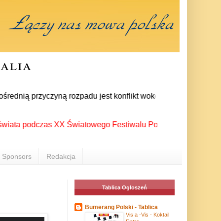
ralia
dnią przyczyną rozpadu jest konflikt wokół wewnątrzpartyjnego
podczas XX Światowego Festiwalu Polonijnych Zespołów Folklor
Sponsors
Redakcja
Tablica Ogłoszeń
Bumerang Polski - Tablica
Vis a -Vis - Koktail