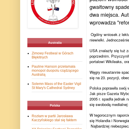
gwałtowny spadek
dwa miejsca. Aut
wprowadza "refo
Ogólny wniosek z lektu
niewielki. Jednocześn
Australia
USA znalazły się tuż z
Zimowy Festiwal w Górach
poprzednim. Przyczynił
Błękitnych
portalowi Wikileaks, 
Pauline Hanson przełamała
monopol duopolu rządzącego
Węgry nieustannie spa
Australią
się na 23. pozycji, obe
Solemn Mass of the Easter Vigil
St Mary's Cathedral Sydney
Polska poprawiła swój w
Jak pisze Gazeta Wyb
2005 r. spadła jednak 
się swobodą medialnej 
Polska
W tegorocznym raporcie
Rozłam w partii Jarosława
się Holandia i Norwegia
Kaczyńskiego stał się faktem
Najbardziej niebezpiecz