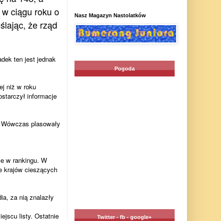
 w ciągu roku o
Nasz Magazyn Nastolatków
ślając, że rząd
dek ten jest jednak
Pogoda
ej niż w roku
ostarczył informacje
n. Wówczas plasowały
ce w rankingu. W
ce krajów cieszących
a, za nią znalazły
ejscu listy. Ostatnie
Twitter - fb - google+