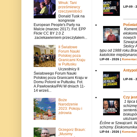
Wnuk: Tani
prześmiewcy
LIP-09 - 
rzeczywistości
Donald Tusk na
kongresie
European People's Party na
Poświat
Malcie (marzec 2017). Fot. EPP
Komenta
Flickr CC BY 2.0 Z
ekskomu
zaciekawieniem przeczytałem...
nowych 
Szwajca
Stolicy 
II Światowe
typu od 1988 roku.Bra
Forum Nauki
katolickie międzynaro
Polskiej poza
LIP-08 - 2026 |
Komentarz
Granicami Kraju
w Pułtusku
Uczestnicy II
Antypols
Światowego Forum Nauki
Polskiej poza Granicami Kraju w
LIP-06 - 
Domu Polonii w Pułtusku. Fot.
A.Pawłowska/PAI W dniach 11-
14 wrześ...
Czy jes
Boże
1 lipca
Narodzenie
schizmę
2023: Pokoju i
sentent
zdrowia
biskupó
utożsam
Écône w Szwajcarii. W
schizmy. Ekskomunika 
Grzegorz Braun:
LIP-04 - 2026 |
Komentarz
„Musimy