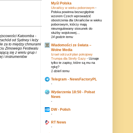
Myśl Polska
Ukraińcy w wieku poborowym
-
Polska powinna bezwzględnie
wzorem Czech wprowadzić
obostrzenia dla Ukraińców w wieku
poborowym, którzy mają
nieuregulowany stosunek do
służby wojskowej....
iejscowości Katoomba -
14 godzin temu
zachód od Sydney i leży
ale za to między chmurami
Wiadomości ze świata –
rciu Zimowego Festiwalu
Wolne Media
jącą się z wielu grup i
Izrael odrzucił plan pokojowy
j i instrumentów
Trumpa dla Strefy Gazy
-
Uznaje
tylko te zapisy, które są mu na
rękę?
1 dzień temu
Telegram - NewsFactoryPL
-
Wydarzenia 18:50 - Polsat
News
-
DW - Polish
-
RT News
-