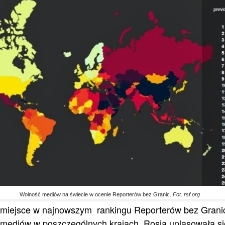
Wolność mediów na świecie w ocenie Reporterów bez Granic.
Fot. rsf.org
9 miejsce w najnowszym rankingu
Reporterów bez Granic
mediów w poszczególnych krajach. Rosja uplasowała si