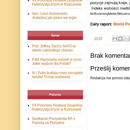
XX Polonijny Festiwal Zespołów
pozycje zajmują kraje, 
Folklorystycznych w Rzeszowie
Indeks wolności mediów
kb/BumerangMedia/Wirtualna
Gen. Leon Komornicki:
Jesteśmy jak dzieci we mgle
Cały raport:
World Pr
Świat
.
13:20
Prof. Jeffrey Sachs: NATO w
stanie cakowitego chaosu
Brak komentar
Pakt migracyjny wszedł w życie.
Jakie wyjście dla Polski?
Prześlij kome
Xi i Putin budują nowy porządek
świata! Trump wykiwany
Redakcja nie ponosi odp
Polonia
XX Polonijny Festiwal Zespołów
Folklorystycznych w Rzeszowie
Spotkanie Prezydenta RP z
Polonią na Florydzie