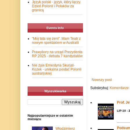
Język polski - język, który łączy.
Dzień Polonii i Polaków za
granicą
Events Info
"Mój tata się żeni". Mam Teatr z
nowym spektaklem w Australii
Prawybory na urząd Prezydenta
RP 2025 - debata 7 kandydatów
Nie żyje Ernestyna Skurjat-
Kozek - unikalna postać Polonii
australijskiej
Nowszy post
Subskrybuj:
Komentarze 
Wyszukiwarka
Prof. J
LIP-10 - 
Najpopularniejsze w ostatnim
miesiącu
Podsum
Włodzimierz