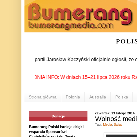
poli
a prezes partii Jarosław Kaczyński oficjalnie ogłosił, że oko
POLONIA INFO: W dniach 15–21 lipca 2026 roku Rzeszów 
Strona główna
Polonia
Australia
Polska
czwartek, 13 lutego 2014
Donacje
Wolność medi
Tagi:
Media
,
Świat
Bumerang Polski istnieje dzięki
wsparciu Sponsorów i
Czytelników portalu. Twoja