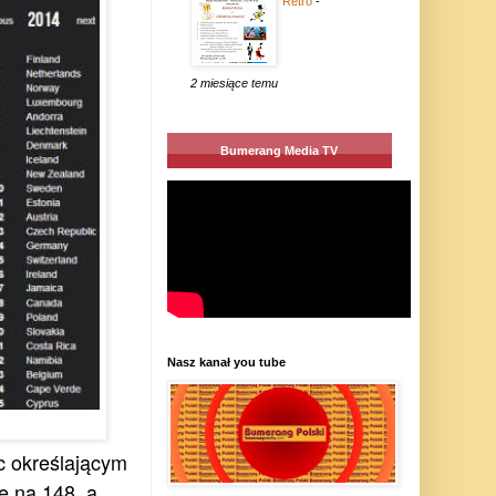
Retro
-
2 miesiące temu
Bumerang Media TV
Nasz kanał you tube
 określającym
ę na 148, a