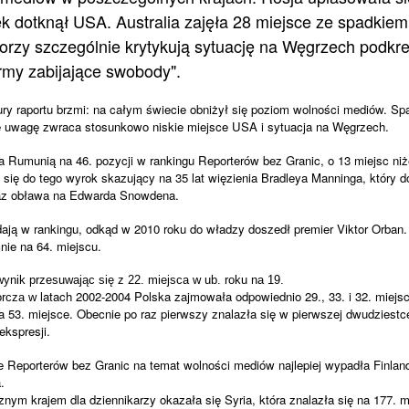
 dotknął USA. Australia zajęła 28 miejsce ze spadkiem
orzy szczególnie krytykują sytuację na Węgrzech podkre
rmy zabijające swobody".
ry raportu brzmi: na całym świecie obniżył się poziom wolności mediów. Spa
ie uwagę zwraca stosunkowo niskie miejsce USA i sytuacja na Węgrzech.
a Rumunią na 46. pozycji w rankingu Reporterów bez Granic, o 13 miejsc niż
 się do tego wyrok skazujący na 35 lat więzienia Bradleya Manninga, który d
oraz obława na Edwarda Snowdena.
dają w rankingu, odkąd w 2010 roku do władzy doszedł premier Viktor Orba
cnie na 64. miejscu.
ynik przesuwając się z 22. miejsca w ub. roku na 19.
latach 2002-2004 Polska zajmowała odpowiednio 29., 33. i 32. miejs
orcza w
na 53. miejsce. Obecnie po raz pierwszy znalazła się w pierwszej dwudziest
ekspresji.
 Reporterów bez Granic na temat wolności mediów najlepiej wypadła Finlandi
.
nym krajem dla dziennikarzy okazała się Syria, która znalazła się na 177. mi