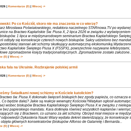
2026 |
Komentarze (0)
|
Wiecej ->
owski: Po co Kościół, skoro nie ma znaczenia w co wierzę?
rz Mirosława Poświatowskiego, redaktora naczelnego STARnowa.TV po wydanej
nice na Bractwo Kapłańskie Św. Piusa X, 2 lipca 2026 w związku z wyświęcenie
biskupów. 1 lipca w międzynarodowym seminarium Bractwa Kapłańskiego Święte
rii odbyły się konsekracje czterech nowych biskupów. Sakry udzielono bez mandat
Apostolskiej stanowi akt schizmy skutkujący automatyczną ekskomuniką.Wydarzeni
ctwo Kapłańskie Świętego Piusa X (FSSPX), powszechnie nazywane lefebrystami, 
dowe zgromadzenie księży tradycjonalistycznych. Zgromadzenie zostało założone..
e (0)
|
Wiecej ->
ka fala na Ukrainie. Rozbrajenie polskiej armii
2026 |
Komentarze (0)
|
Wiecej ->
teśmy Świadkami nowej schizmy w Kościele katolickim?
 Bractwo św. Piusa X dokonało święceń biskupich bez zgody papieża, co oznacza 
. Co będzie dalej? Jakie są reakcje wewnątrz Kościoła?Watykan ogłosił automaty
iae) wobec biskupów Bractwa Kapłańskiego Świętego Piusa X w związku z nielega
w bez papieskiego mandatu. Kara dotknęła również wszystkich kapłanów i wiernyc
iających się z Bractwem, co uznano za akt schizmy. Obrzęd miał miejsce w międ
 odpowiedzi Dykasteria Nauki Wiary wydała dekret stwierdzający, że konsekracje 
objęła głównych konsekratorów (biskupów Alfonso de Galarretę i Bernarda...
e (0)
|
Wiecej ->