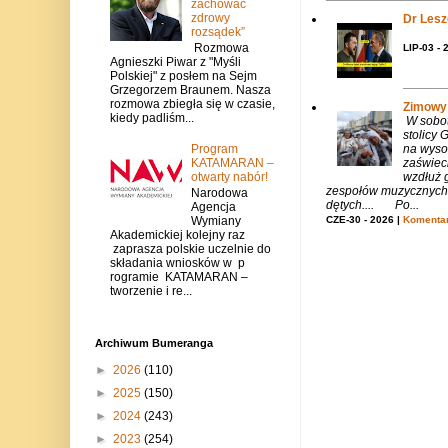
zachować
zdrowy
Dr Lesze
rozsądek”
Rozmowa
LIP-03 - 
Agnieszki Piwar z "Myśli
Polskiej" z posłem na Sejm
Grzegorzem Braunem. Nasza
rozmowa zbiegła się w czasie,
Zimowy 
kiedy padliśm...
W sobotę
stolicy
Program
na wysok
KATAMARAN –
zaświeci
otwarty nabór!
wzdłuż g
zespołów muzycznych i
Narodowa
dętych.... Po...
Agencja
Wymiany
CZE-30 - 2026 |
Komentar
Akademickiej kolejny raz
zaprasza polskie uczelnie do
składania wniosków w p
rogramie KATAMARAN –
tworzenie i re...
Archiwum Bumeranga
►
2026
(110)
►
2025
(150)
►
2024
(243)
►
2023
(254)