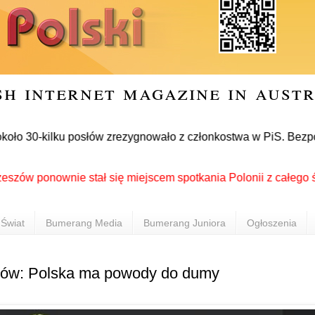
sh internet magazine in aust
ło 30-kilku posłów zrezygnowało z członkostwa w PiS. Bezpośre
ponownie stał się miejscem spotkania Polonii z całego świata 
Świat
Bumerang Media
Bumerang Juniora
Ogłoszenia
ów: Polska ma powody do dumy