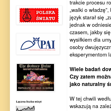
trakcie procesu 
„walki o władzę”,
język starał się „
jednak w odniesie
czasem, jakby się
wysiłkiem dla umy
osoby dwujęzyczne
eksperymentom la
Wiele badań dow
Czy zatem możn
jako naturalny 
W tej chwili wedł
Łączna liczba wizyt
wskazują na zale