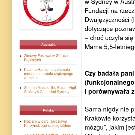
w Sydney w Austr
Fundacji na rzecz
Dwujęzyczności (l
dotyczące poznaw
– choć uczyła się 
Mama 5,5-letnieg
Australia
Zimowy Festiwal w Górach
Błękitnych
Pauline Hanson przełamała
Czy badała pan
monopol duopolu rządzącego
Australią
(funkcjonalneg
Solemn Mass of the Easter Vigil
i porównywała z
St Mary's Cathedral Sydney
Sama nigdy nie p
Polska
Krakowie korzyst
Rozłam w partii Jarosława
mózgu”, jakim jes
Kaczyńskiego stał się faktem