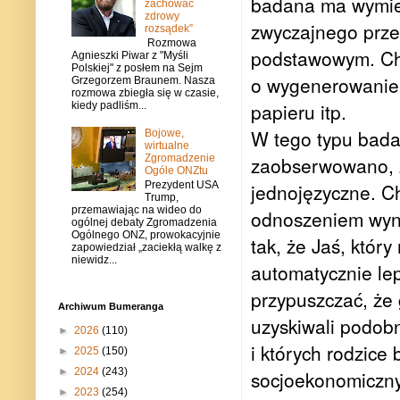
badana ma wymien
zachować
zdrowy
zwyczajnego prze
rozsądek”
Rozmowa
podstawowym. Ch
Agnieszki Piwar z "Myśli
Polskiej" z posłem na Sejm
o wygenerowanie j
Grzegorzem Braunem. Nasza
rozmowa zbiegła się w czasie,
papieru itp.
kiedy padliśm...
W tego typu bada
Bojowe,
wirtualne
Zgromadzenie
zaobserwowano, ż
Ogóle ONZtu
Prezydent USA
jednojęzyczne. Ch
Trump,
przemawiając na wideo do
odnoszeniem wyni
ogólnej debaty Zgromadzenia
Ogólnego ONZ, prowokacyjnie
tak, że Jaś, któr
zapowiedział „zaciekłą walkę z
niewidz...
automatycznie lep
przypuszczać, że 
Archiwum Bumeranga
uzyskiwali podobn
►
2026
(110)
i których rodzice
►
2025
(150)
►
2024
(243)
socjoekonomiczny
►
2023
(254)