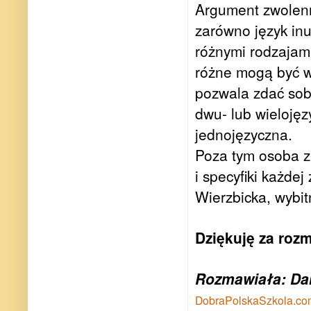
Argument zwolenn
zarówno język inu
różnymi rodzajami
różne mogą być w
pozwala zdać sob
dwu- lub wielojęz
jednojęzyczna.
Poza tym osoba z
i specyfiki każde
Wierzbicka, wybit
Dziękuję za roz
Rozmawiała: Da
DobraPolskaSzkola.co