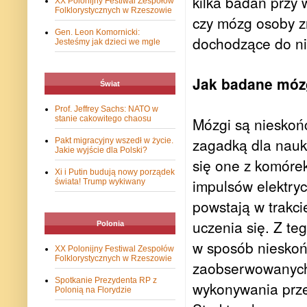
kilka badań przy 
XX Polonijny Festiwal Zespołów
Folklorystycznych w Rzeszowie
czy mózg osoby zn
Gen. Leon Komornicki:
dochodzące do ni
Jesteśmy jak dzieci we mgle
Jak badane mózg
Świat
Prof. Jeffrey Sachs: NATO w
stanie cakowitego chaosu
Mózgi są nieskońc
zagadką dla nauk
Pakt migracyjny wszedł w życie.
Jakie wyjście dla Polski?
się one z komóre
Xi i Putin budują nowy porządek
impulsów elektry
świata! Trump wykiwany
powstają w trakci
uczenia się. Z te
Polonia
w sposób nieskońc
XX Polonijny Festiwal Zespołów
Folklorystycznych w Rzeszowie
zaobserwowanych 
Spotkanie Prezydenta RP z
wykonywania prze
Polonią na Florydzie