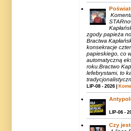
Poświat
Komenta
STARnow
Kapłańsk
zgody papieża n
Bractwa Kapłańsk
konsekracje czte
papieskiego, co w
automatyczną eks
roku.Bractwo Ka
lefebrystami, to
tradycjonalistycz
LIP-08 - 2026 |
Komen
Antypols
LIP-06 - 2
Czy jes