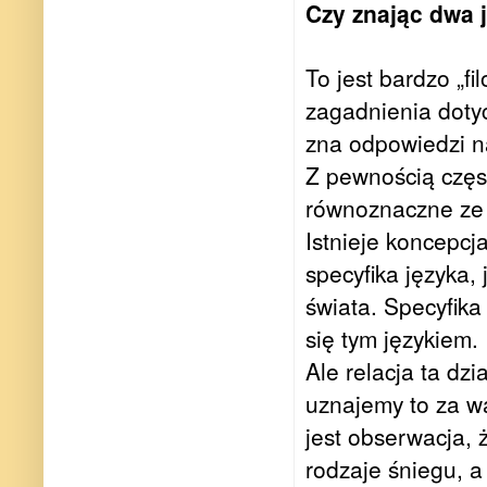
Czy znając dwa 
To jest bardzo „f
zagadnienia doty
zna odpowiedzi na
Z pewnością częst
równoznaczne ze 
Istnieje koncepc
specyfika języka,
świata. Specyfika
się tym językiem.
Ale relacja ta dz
uznajemy to za w
jest obserwacja, ż
rodzaje śniegu, a