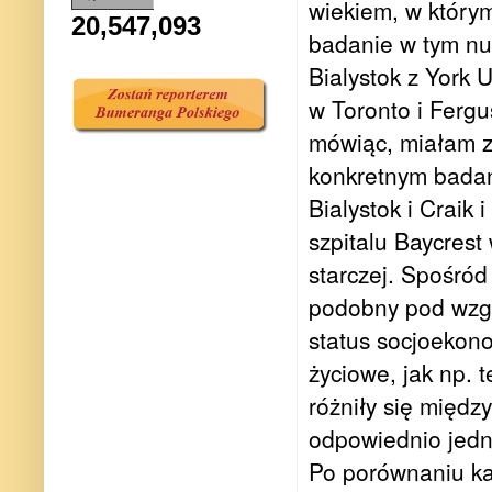
wiekiem, w którym
20,547,093
badanie w tym nur
Bialystok z York U
w Toronto i Fergu
mówiąc, miałam z
konkretnym badan
Bialystok i Craik
szpitalu Baycres
starczej. Spośród
podobny pod wzgl
status socjoekono
życiowe, jak np. 
różniły się międz
odpowiednio jedn
Po porównaniu ka