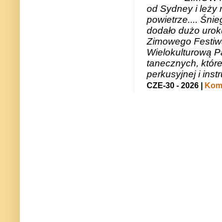
od Sydney i leży 
powietrze.... Śni
dodało dużo uroku
Zimowego Festiwal
Wielokulturową P
tanecznych, któr
perkusyjnej i in
CZE-30 - 2026 |
Kome