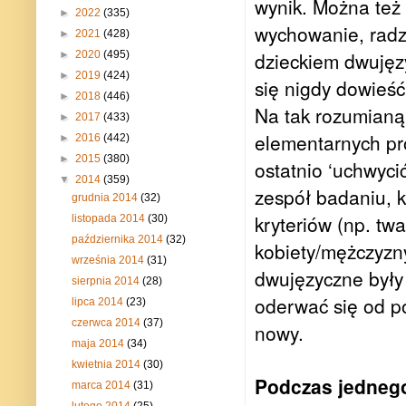
wynik. Można też
►
2022
(335)
wychowanie, radz
►
2021
(428)
dzieckiem dwujęz
►
2020
(495)
►
2019
(424)
się nigdy dowieś
►
2018
(446)
Na tak rozumianą 
►
2017
(433)
elementarnych pr
►
2016
(442)
►
2015
(380)
ostatnio ‘uchwyc
▼
2014
(359)
zespół badaniu, 
grudnia 2014
(32)
kryteriów (np. tw
listopada 2014
(30)
października 2014
(32)
kobiety/mężczyzn
września 2014
(31)
dwujęzyczne były 
sierpnia 2014
(28)
oderwać się od po
lipca 2014
(23)
czerwca 2014
(37)
nowy.
maja 2014
(34)
kwietnia 2014
(30)
Podczas jednego
marca 2014
(31)
lutego 2014
(25)