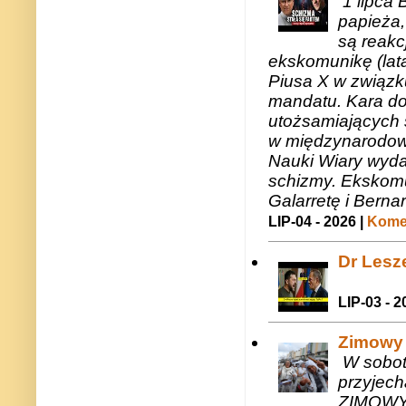
1 lipca 
papieża,
są reakc
ekskomunikę (lat
Piusa X w związk
mandatu. Kara do
utożsamiających 
w międzynarodow
Nauki Wiary wyda
schizmy. Ekskomu
Galarretę i Bernar
LIP-04 - 2026 |
Komen
Dr Lesze
LIP-03 - 2
Zimowy 
W sobotę
przyjech
ZIMOWY 