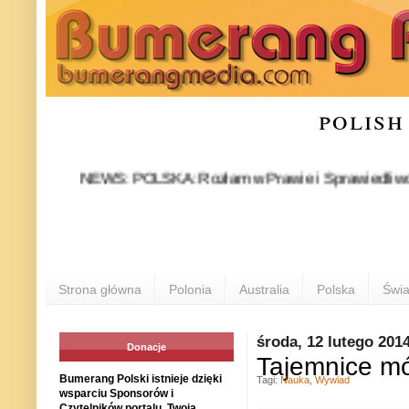
polish
NEWS: POLSKA: Rozłam w Prawie i Sprawiedliwości stał si
POL
Strona główna
Polonia
Australia
Polska
Świa
środa, 12 lutego 201
Donacje
Tajemnice mó
Bumerang Polski istnieje dzięki
Tagi:
Nauka
,
Wywiad
wsparciu Sponsorów i
Czytelników portalu. Twoja