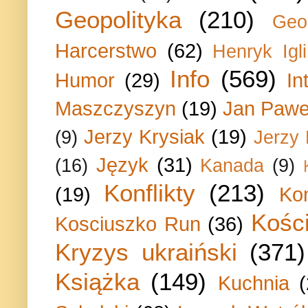
Geopolityka
(210)
Geo
Harcerstwo
(62)
Henryk Igli
Info
(569)
Humor
(29)
In
Maszczyszyn
(19)
Jan Paweł
Jerzy Krysiak
(19)
(9)
Jerzy
Język
(31)
(16)
Kanada
(9)
Konflikty
(213)
(19)
Ko
Kości
Kosciuszko Run
(36)
Kryzys ukraiński
(371)
Książka
(149)
Kuchnia