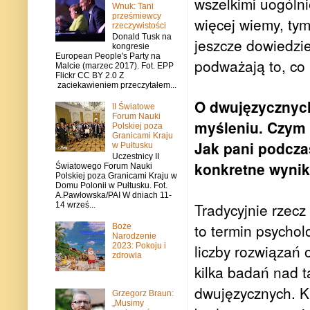
wszelkimi uogólni
Wnuk: Tani
prześmiewcy
więcej wiemy, tym
rzeczywistości
Donald Tusk na
jeszcze dowiedzi
kongresie
European People's Party na
podważają to, co 
Malcie (marzec 2017). Fot. EPP
Flickr CC BY 2.0 Z
zaciekawieniem przeczytałem...
O dwujęzycznych
II Światowe
Forum Nauki
myśleniu. Czym 
Polskiej poza
Granicami Kraju
Jak pani podcza
w Pułtusku
Uczestnicy II
konkretne wynik
Światowego Forum Nauki
Polskiej poza Granicami Kraju w
Domu Polonii w Pułtusku. Fot.
A.Pawłowska/PAI W dniach 11-
Tradycyjnie rzecz
14 wrześ...
to termin psycho
Boże
Narodzenie
2023: Pokoju i
liczby rozwiązań 
zdrowia
kilka badań nad 
dwujęzycznych. K
Grzegorz Braun:
„Musimy