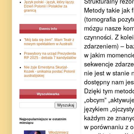
Strukturalny rez
Język polski - język, który łączy.
Dzień Polonii i Polaków za
Metody takie jak
granicą
(tomografia pozy
mózgu nasze komó
Events Info
czynności. Z kole
"Mój tata się żeni". Mam Teatr z
zdarzeniem) – baz
nowym spektaklem w Australii
w jakim momencie
Prawybory na urząd Prezydenta
RP 2025 - debata 7 kandydatów
sekwencje zdarzeń
Nie żyje Ernestyna Skurjat-
nie jest w stani
Kozek - unikalna postać Polonii
australijskiej
dostępny nam jest
Dzięki tym metod
Wyszukiwarka
„obcym” „aktywuj
językiem „ojczyst
każdym ze znany
Najpopularniejsze w ostatnim
miesiącu
w porównaniu z o
Włodzimierz