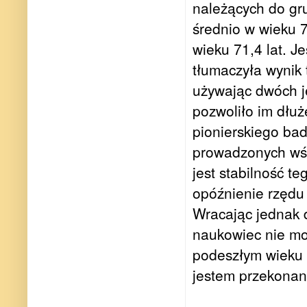
należących do gr
średnio w wieku 
wieku 71,4 lat. Je
tłumaczyła wynik
używając dwóch ję
pozwoliło im dłu
pionierskiego ba
prowadzonych wśr
jest stabilność t
opóźnienie rzędu 
Wracając jednak 
naukowiec nie mo
podeszłym wieku 
jestem przekonana