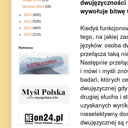
dwujęzyczności 
stycznia 2014
(26)
wywołuje bitwę 
►
2013
(405)
►
2012
(535)
Kiedyś funkcjono
►
2011
(464)
tego, na jakiej 
►
2010
(210)
języków: osoba dw
Partnerzy
przełącza taką ni
Następnie przełąc
i mówi i myśli zn
badań, których ce
dwujęzycznej gdy 
drugiej słucha i 
uzyskanych wynik
nieselektywny do
dwujęzycznej są r