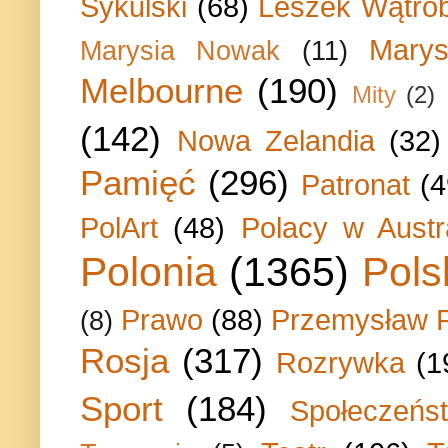
Sykulski
(68)
Leszek Wątrób
Marys
Marysia Nowak
(11)
Melbourne
(190)
Mity
(2)
(142)
Nowa Zelandia
(32)
Pamięć
(296)
Patronat
(4
PolArt
(48)
Polacy w Austra
Polonia
(1365)
Pols
Prawo
(88)
Przemysław P
(8)
Rosja
(317)
Rozrywka
(1
Sport
(184)
Społeczeńs