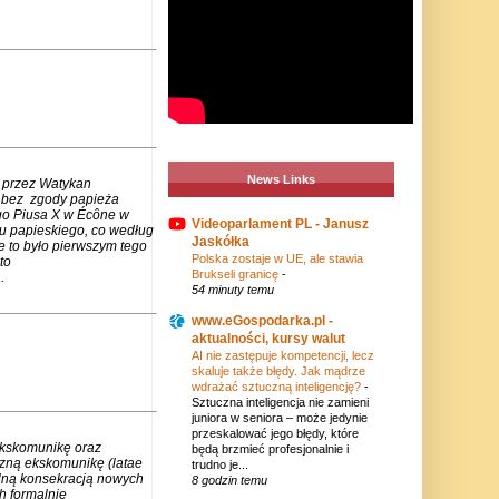
News Links
 przez Watykan
m bez zgody papieża
go Piusa X w Écône w
Videoparlament PL - Janusz
u papieskiego, co według
Jaskółka
e to było pierwszym tego
Polska zostaje w UE, ale stawia
to
Brukseli granicę
-
.
54 minuty temu
www.eGospodarka.pl -
aktualności, kursy walut
AI nie zastępuje kompetencji, lecz
skaluje także błędy. Jak mądrze
wdrażać sztuczną inteligencję?
-
Sztuczna inteligencja nie zamieni
juniora w seniora – może jedynie
przeskalować jego błędy, które
ekskomunikę oraz
będą brzmieć profesjonalnie i
czną ekskomunikę (latae
trudno je...
lną konsekracją nowych
8 godzin temu
h formalnie