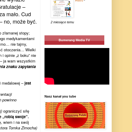
Retro
-
ratulacje –
za mało. Cud
– no, może być.
2 miesiące temu
 złamanej stopy;
nego medykamentami
Bumerang Media TV
Mimo… nie tajmy,
ć otoczenia… Wielki
i opinie „z boku” nie
ć – ja wam wszystkim
nia znaku zapytania
i medalowej –
jest
entacji
Nasz kanał you tube
ch powinno
j)
ograniczyć siłę
e „robią swoje”.
, wiem i na swój
ktora Tomka Zimocha)