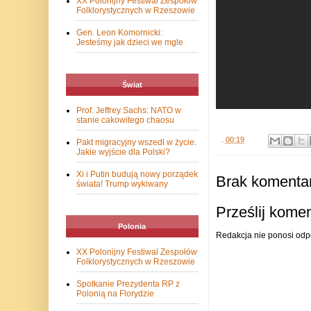
XX Polonijny Festiwal Zespołów
Folklorystycznych w Rzeszowie
Gen. Leon Komornicki:
Jesteśmy jak dzieci we mgle
Świat
Prof. Jeffrey Sachs: NATO w
stanie cakowitego chaosu
.
00:19
Pakt migracyjny wszedł w życie.
Jakie wyjście dla Polski?
Xi i Putin budują nowy porządek
Brak komentar
świata! Trump wykiwany
Prześlij kome
Polonia
Redakcja nie ponosi odp
XX Polonijny Festiwal Zespołów
Folklorystycznych w Rzeszowie
Spotkanie Prezydenta RP z
Polonią na Florydzie