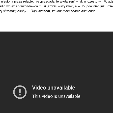
 niesiona przez relację, nie „przegadanie wydarzeń” – jak w często w TV, gd
radio wciąż sprawozdawca musi „zrobić wszystko”, a w TV powinien już umie
j skromnej osoby… Dopuszczam, że inni mają zdanie odmienne…