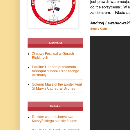
jest prawdziwa emocja,
do ”celebrzycenia”. W 
za obrazem…
Wedle me
Andrzej Lewandowski
Studio Opinii
Australia
Zimowy Festiwal w Górach
Błękitnych
Pauline Hanson przełamała
monopol duopolu rządzącego
Australią
Solemn Mass of the Easter Vigil
St Mary's Cathedral Sydney
Polska
Rozłam w partii Jarosława
Kaczyńskiego stał się faktem