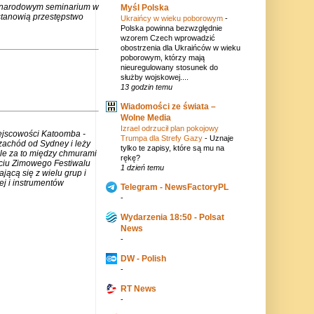
zynarodowym seminarium w
Myśl Polska
stanowią przestępstwo
Ukraińcy w wieku poborowym
-
Polska powinna bezwzględnie
wzorem Czech wprowadzić
obostrzenia dla Ukraińców w wieku
poborowym, którzy mają
nieuregulowany stosunek do
służby wojskowej....
13 godzin temu
Wiadomości ze świata –
Wolne Media
Izrael odrzucił plan pokojowy
iejscowości Katoomba -
Trumpa dla Strefy Gazy
-
Uznaje
zachód od Sydney i leży
tylko te zapisy, które są mu na
ale za to między chmurami
rękę?
rciu Zimowego Festiwalu
1 dzień temu
jącą się z wielu grup i
j i instrumentów
Telegram - NewsFactoryPL
-
Wydarzenia 18:50 - Polsat
News
-
DW - Polish
-
RT News
-