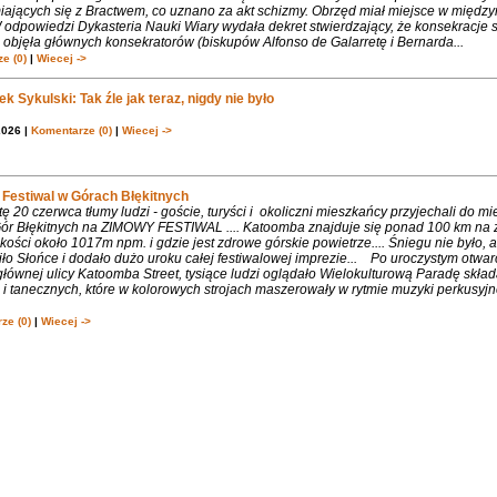
iających się z Bractwem, co uznano za akt schizmy. Obrzęd miał miejsce w międ
 odpowiedzi Dykasteria Nauki Wiary wydała dekret stwierdzający, że konsekracje 
objęła głównych konsekratorów (biskupów Alfonso de Galarretę i Bernarda...
e (0)
|
Wiecej ->
k Sykulski: Tak źle jak teraz, nigdy nie było
2026 |
Komentarze (0)
|
Wiecej ->
Festiwal w Górach Błękitnych
 20 czerwca tłumy ludzi - goście, turyści i okoliczni mieszkańcy przyjechali do m
 Gór Błękitnych na ZIMOWY FESTIWAL .... Katoomba znajduje się ponad 100 km na 
ości około 1017m npm. i gdzie jest zdrowe górskie powietrze.... Śniegu nie było, 
ło Słońce i dodało dużo uroku całej festiwalowej imprezie... Po uroczystym otwa
łównej ulicy Katoomba Street, tysiące ludzi oglądało Wielokulturową Paradę składa
 tanecznych, które w kolorowych strojach maszerowały w rytmie muzyki perkusyjne
ze (0)
|
Wiecej ->