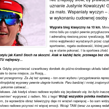
uznanie Justynie Kowalczyk! G
za mało. Wspaniały wyczyn – 
w wykonaniu cudownej osoby 
Wygrała bieg klasyczny na 10 km.
Mimo
mimo bólu po części pewnie przygłuszo
i adrenaliną niesioną przez rywalizację. 
mimo wątpliwości wyrażanych przez częś
sportowiec, rogata osobowość, której pech 
są w stanie pokonać. I ta sportowa złoś
stylu jak Kamil Stoch na skoczni. Atak w każdej fazie, przewaga bez cie
 TU najlepszy…
a
. Gdyby przymierzać czwartkowy dorobek do późno-środowego układu tabel
le to ósme miejsce, za Rosją…
st przeogromny. Za Jej też sprawą – ton ocen wyboru i przygotowania reprez
olimpijskiej wyprawy pewnie ulegnie korekcie. Paru bardziej i mniej znajomy
ę pokornie całować…
ekawe. Jak kiedyś słowo radiowe wydało się
(wydawało się, bo było inacze
„powinien” wygrywać z radiem. Nic z tego!
Wciąż wszystkie poletka medialn
m, że wprawdzie obraz telewizyjny daje mi wrażeń najwięcej – bo sam widzę
o słowo radiowe przynosi mi więcej emocji. Wciąż TAM (
teraz za sprawą reda