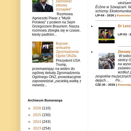
zachować
utożsam
zdrowy
Écône w Szwajcarii. W
rozsądek”
schizmy. Ekskomunika 
Rozmowa
LIP-04 - 2026 |
Komentarz
Agnieszki Piwar z "Myśli
Polskiej" z posłem na Sejm
Dr Lesze
Grzegorzem Braunem. Nasza
rozmowa zbiegła się w czasie,
kiedy padliśm...
LIP-03 - 
Bojowe,
wirtualne
Zimowy 
Zgromadzenie
W sobotę
Ogóle ONZtu
stolicy
Prezydent USA
na wysok
Trump,
zaświeci
przemawiając na wideo do
wzdłuż g
ogólnej debaty Zgromadzenia
zespołów muzycznych i
Ogólnego ONZ, prowokacyjnie
dętych.... Po...
zapowiedział „zaciekłą walkę z
CZE-30 - 2026 |
Komentar
niewidz...
Archiwum Bumeranga
►
2026
(110)
►
2025
(150)
►
2024
(243)
►
2023
(254)