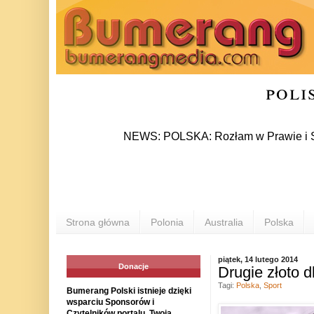
poli
NEWS: POLSKA: Rozłam w Prawie i Sprawiedli
Strona główna
Polonia
Australia
Polska
piątek, 14 lutego 2014
Donacje
Drugie złoto d
Tagi:
Polska
,
Sport
Bumerang Polski istnieje dzięki
wsparciu Sponsorów i
Czytelników portalu. Twoja