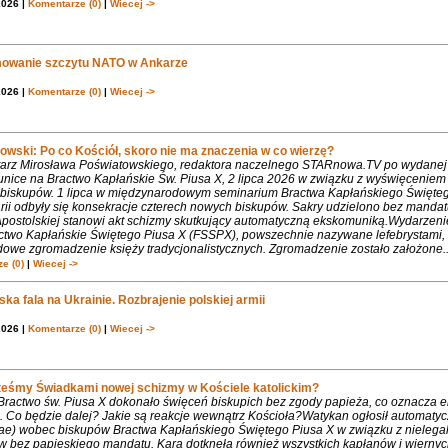
2026 |
Komentarze (0)
|
Wiecej ->
owanie szczytu NATO w Ankarze
2026 |
Komentarze (0)
|
Wiecej ->
owski: Po co Kościół, skoro nie ma znaczenia w co wierzę?
rz Mirosława Poświatowskiego, redaktora naczelnego STARnowa.TV po wydanej
nice na Bractwo Kapłańskie Św. Piusa X, 2 lipca 2026 w związku z wyświęcenie
biskupów. 1 lipca w międzynarodowym seminarium Bractwa Kapłańskiego Święte
rii odbyły się konsekracje czterech nowych biskupów. Sakry udzielono bez mandat
Apostolskiej stanowi akt schizmy skutkujący automatyczną ekskomuniką.Wydarzeni
ctwo Kapłańskie Świętego Piusa X (FSSPX), powszechnie nazywane lefebrystami, 
dowe zgromadzenie księży tradycjonalistycznych. Zgromadzenie zostało założone..
e (0)
|
Wiecej ->
ka fala na Ukrainie. Rozbrajenie polskiej armii
2026 |
Komentarze (0)
|
Wiecej ->
teśmy Świadkami nowej schizmy w Kościele katolickim?
 Bractwo św. Piusa X dokonało święceń biskupich bez zgody papieża, co oznacza 
. Co będzie dalej? Jakie są reakcje wewnątrz Kościoła?Watykan ogłosił automaty
iae) wobec biskupów Bractwa Kapłańskiego Świętego Piusa X w związku z nielega
w bez papieskiego mandatu. Kara dotknęła również wszystkich kapłanów i wiernyc