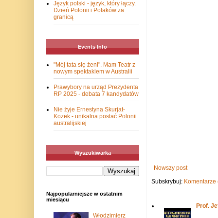
Język polski - język, który łączy.
Dzień Polonii i Polaków za
granicą
Events Info
"Mój tata się żeni". Mam Teatr z
nowym spektaklem w Australii
Prawybory na urząd Prezydenta
RP 2025 - debata 7 kandydatów
Nie żyje Ernestyna Skurjat-
Kozek - unikalna postać Polonii
australijskiej
Wyszukiwarka
Nowszy post
Subskrybuj:
Komentarze 
Najpopularniejsze w ostatnim
miesiącu
Prof. J
Włodzimierz