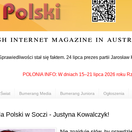
sh internet magazine in aust
wości stał się faktem. 24 lipca prezes partii Jarosław Kaczyń
POLONIA INFO: W dniach 15–21 lipca 2026 roku Rzeszów 
Świat
Bumerang Media
Bumerang Juniora
Ogłoszenia
la Polski w Soczi - Justyna Kowalczyk!
Nie znajduję słów, by prawdzi