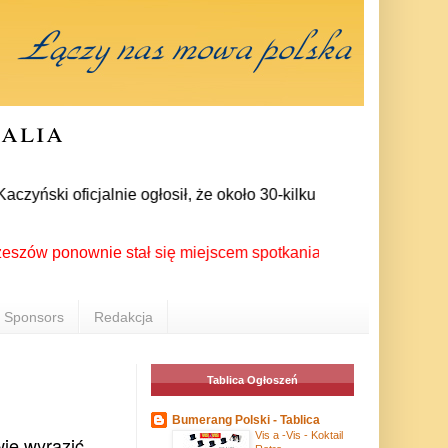
ralia
ski oficjalnie ogłosił, że około 30-kilku posłów zrezygnował
ponownie stał się miejscem spotkania Polonii z całego świata 
Sponsors
Redakcja
Tablica Ogłoszeń
Bumerang Polski - Tablica
Vis a -Vis - Koktail
wie wyrazić