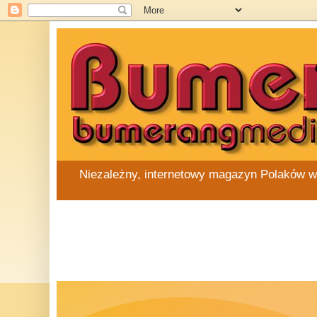
Niezależny, internetowy magazyn Polaków w Au