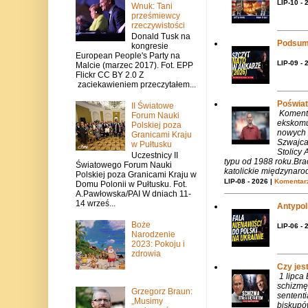
LIP-10 - 
Wnuk: Tani
prześmiewcy
rzeczywistości
Donald Tusk na
Podsum
kongresie
European People's Party na
LIP-09 - 
Malcie (marzec 2017). Fot. EPP
Flickr CC BY 2.0 Z
zaciekawieniem przeczytałem...
Poświat
II Światowe
Komenta
Forum Nauki
ekskomu
Polskiej poza
nowych 
Granicami Kraju
Szwajca
w Pułtusku
Stolicy 
Uczestnicy II
typu od 1988 roku.Bra
Światowego Forum Nauki
katolickie międzynaro
Polskiej poza Granicami Kraju w
LIP-08 - 2026 |
Komentarz
Domu Polonii w Pułtusku. Fot.
A.Pawłowska/PAI W dniach 11-
14 wrześ...
Antypols
Boże
LIP-06 - 
Narodzenie
2023: Pokoju i
zdrowia
Czy jes
1 lipca
schizmę
Grzegorz Braun:
sentent
„Musimy
biskupó