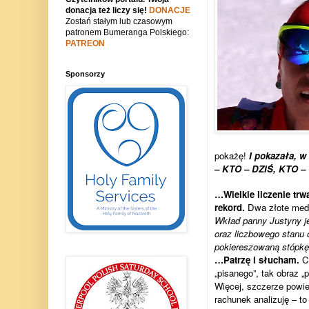
donacja też liczy się!
DONACJE
Zostań stałym lub czasowym
patronem Bumeranga Polskiego:
PATREON
Sponsorzy
pokażę!
I pokazała, w 
– KTO – DZIŚ, KTO –
…Wielkie liczenie trw
rekord.
Dwa złote meda
Wkład panny Justyny je
oraz liczbowego stanu 
pokiereszowaną stópk
…Patrzę i słucham.
Ci
„pisanego”, tak obraz 
Więcej, szczerze powie
rachunek analizuję – t