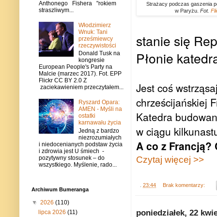
Anthonego Fishera "rokiem
Strażacy podczas gaszenia p
straszliwym...
w Paryżu.
Fot.
Fl
Włodzimierz
Wnuk: Tani
stanie się Rep
prześmiewcy
rzeczywistości
Płonie katedra 
Donald Tusk na
kongresie
European People's Party na
Malcie (marzec 2017). Fot. EPP
Flickr CC BY 2.0 Z
Jest coś wstrząs
zaciekawieniem przeczytałem...
chrześcijańskiej F
Ryszard Opara:
AMEN - Myśli na
Katedra budowana 
ostatki
karnawału życia
w ciągu kilkunast
Jedną z bardzo
niezrozumiałych
A co z Francją?
i niedocenianych podstaw życia
i zdrowia jest U śmiech -
Czytaj więcej >>
pozytywny stosunek – do
wszystkiego. Myślenie, rado...
.
23:44
Brak komentarzy:
Archiwum Bumeranga
▼
2026
(110)
poniedziałek, 22 kwi
lipca 2026
(11)