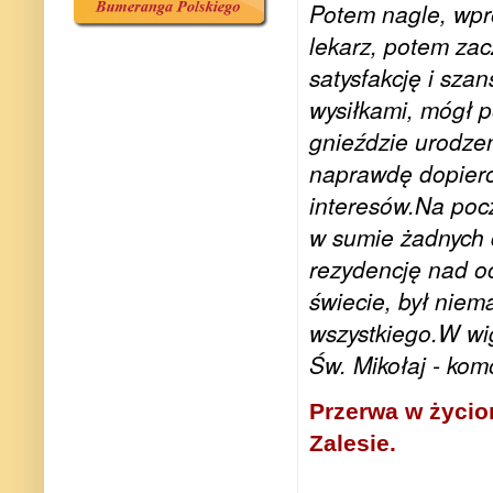
Potem nagle, wpro
lekarz, potem zac
satysfakcję i sza
wysiłkami, mógł 
gnieździe urodze
naprawdę dopiero 
interesów.
Na pocz
w sumie żadnych 
rezydencję nad o
świecie, był niem
wszystkiego.
W wi
Św. Mikołaj - kom
Przerwa w życio
Zalesie.