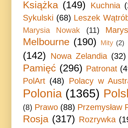
Książka
(149)
Kuchnia
Sykulski
(68)
Leszek Wątrób
Marys
Marysia Nowak
(11)
Melbourne
(190)
Mity
(2)
(142)
Nowa Zelandia
(32)
Pamięć
(296)
Patronat
(4
PolArt
(48)
Polacy w Austra
Polonia
(1365)
Pols
Prawo
(88)
Przemysław P
(8)
Rosja
(317)
Rozrywka
(1