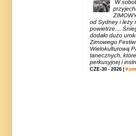
W sobotę
przyjech
ZIMOWY 
od Sydney i leży 
powietrze.... Śni
dodało dużo uroku
Zimowego Festiwal
Wielokulturową P
tanecznych, któr
perkusyjnej i in
CZE-30 - 2026 |
Kome