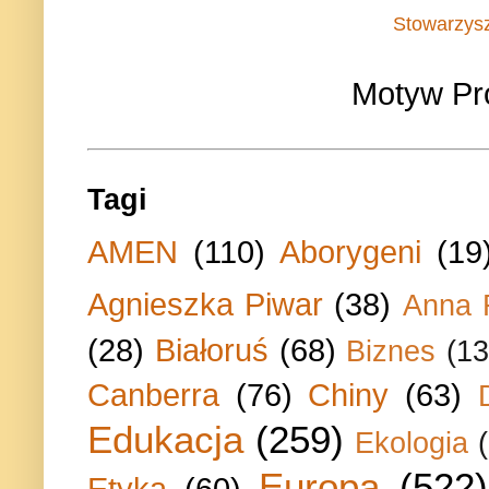
Stowarzys
Motyw Pr
Tagi
AMEN
(110)
Aborygeni
(19
Agnieszka Piwar
(38)
Anna 
(28)
Białoruś
(68)
Biznes
(13
Canberra
(76)
Chiny
(63)
Edukacja
(259)
Ekologia
Europa
(522)
Etyka
(60)