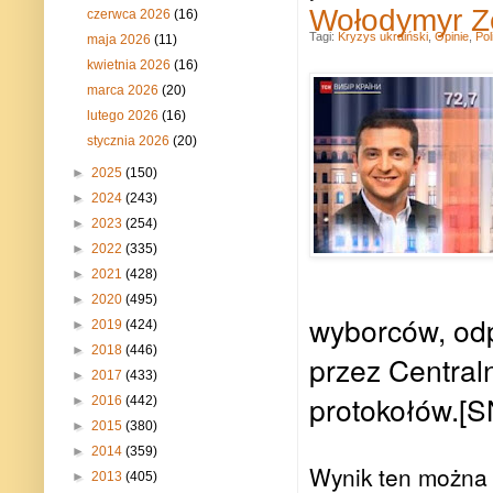
Wołodymyr Z
czerwca 2026
(16)
Tagi:
Kryzys ukraiński
,
Opinie
,
Pol
maja 2026
(11)
kwietnia 2026
(16)
marca 2026
(20)
lutego 2026
(16)
stycznia 2026
(20)
►
2025
(150)
►
2024
(243)
►
2023
(254)
►
2022
(335)
►
2021
(428)
►
2020
(495)
wyborców, od
►
2019
(424)
►
2018
(446)
przez Central
►
2017
(433)
protokołów.[S
►
2016
(442)
►
2015
(380)
►
2014
(359)
Wynik ten można 
►
2013
(405)