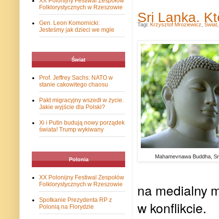
XX Polonijny Festiwal Zespołów
Folklorystycznych w Rzeszowie
Sri Lanka. Kt
Gen. Leon Komornicki:
Tagi:
Krzysztof Mroziewicz
,
Świat
Jesteśmy jak dzieci we mgle
Świat
Prof. Jeffrey Sachs: NATO w
stanie cakowitego chaosu
Pakt migracyjny wszedł w życie.
Jakie wyjście dla Polski?
Xi i Putin budują nowy porządek
świata! Trump wykiwany
Mahamevnawa Buddha, Sr
Polonia
XX Polonijny Festiwal Zespołów
na medialny m
Folklorystycznych w Rzeszowie
Spotkanie Prezydenta RP z
w konflikcie.
Polonią na Florydzie