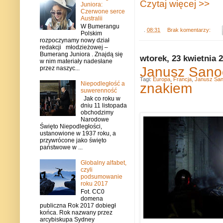
Czytaj więcej >>
Juniora:
Czerwone serce
Australii
W Bumerangu
.
08:31
Brak komentarzy:
Polskim
rozpoczynamy nowy dział
redakcji młodzieżowej –
Bumerang Juniora . Znajdą się
wtorek, 23 kwietnia 
w nim materiały nadesłane
Janusz Sanoc
przez naszyc...
Tagi:
Europa
,
Francja
,
Janusz San
Niepodległość a
znakiem
suwerenność
Jak co roku w
dniu 11 listopada
obchodzimy
Narodowe
Święto Niepodległości,
ustanowione w 1937 roku, a
przywrócone jako święto
państwowe w ...
Globalny alfabet,
czyli
podsumowanie
roku 2017
Fot. CC0
domena
publiczna Rok 2017 dobiegł
końca. Rok nazwany przez
arcybiskupa Sydney