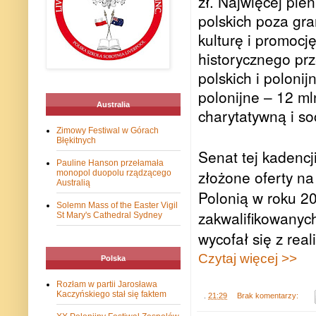
zł. Najwięcej pie
polskich poza gr
kulturę i promocj
historycznego pr
polskich i poloni
polonijne – 12 mln
Australia
charytatywną i soc
Zimowy Festiwal w Górach
Błękitnych
Senat tej kadencj
Pauline Hanson przełamała
złożone oferty na
monopol duopolu rządzącego
Australią
Polonią w roku 20
Solemn Mass of the Easter Vigil
zakwalifikowanych
St Mary's Cathedral Sydney
wycofał się z rea
Czytaj więcej >>
Polska
Rozłam w partii Jarosława
Kaczyńskiego stał się faktem
.
21:29
Brak komentarzy: