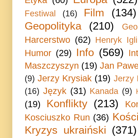
Film
(134)
Festiwal
(16)
Geopolityka
(210)
Geo
Harcerstwo
(62)
Henryk Igli
Info
(569)
Humor
(29)
In
Maszczyszyn
(19)
Jan Paweł
Jerzy Krysiak
(19)
(9)
Jerzy
Język
(31)
(16)
Kanada
(9)
Konflikty
(213)
(19)
Ko
Kości
Kosciuszko Run
(36)
Kryzys ukraiński
(371)