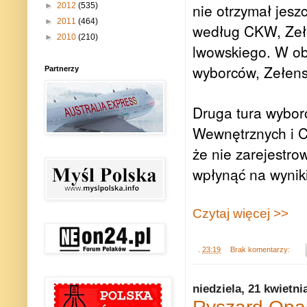
nie otrzymał jesz
►
2012
(535)
►
2011
(464)
według CKW, Zełe
►
2010
(210)
lwowskiego. W ob
wyborców, Zełens
Partnerzy
Druga tura wybor
Wewnętrznych i C
że nie zarejestr
wpłynąć na wynik
Czytaj więcej >>
.
23:19
Brak komentarzy:
niedziela, 21 kwietni