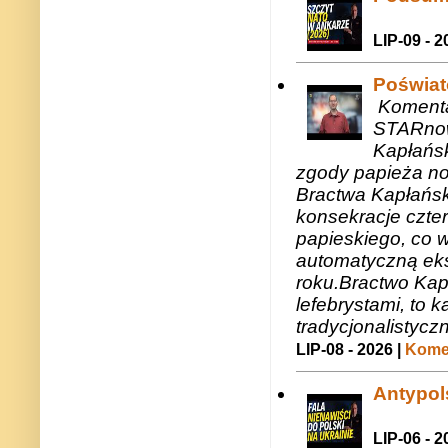
LIP-09 - 2
Poświat
Komenta
STARnow
Kapłańsk
zgody papieża n
Bractwa Kapłańsk
konsekracje czte
papieskiego, co w
automatyczną eks
roku.Bractwo Ka
lefebrystami, to
tradycjonalistycz
LIP-08 - 2026 |
Komen
Antypols
LIP-06 - 2