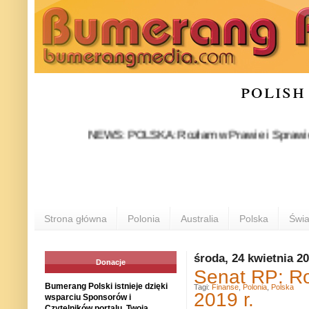
polish
NEWS: POLSKA: Rozłam w Prawie i Sprawiedliwości s
Strona główna
Polonia
Australia
Polska
Świa
środa, 24 kwietnia 2
Donacje
Senat RP: Ro
Bumerang Polski istnieje dzięki
Tagi:
Finanse
,
Polonia
,
Polska
2019 r.
wsparciu Sponsorów i
Czytelników portalu. Twoja