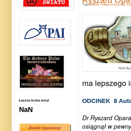
Ryszard Opar
Tagi:
AMEN
,
Polacy w Australii
,
Po
Herb By
ma lepszego i
ODCINEK 8 Auto
Łączna liczba wizyt
NaN
Dr Ryszard Opar
osiągnął w pewny