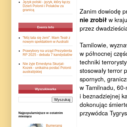
Język polski - język, który łączy.
Dzień Polonii i Polaków za
Zanim dowiodę pr
granicą
nie zrobił
w kraju
przez dwadzieści
Events Info
"Mój tata się żeni". Mam Teatr z
nowym spektaklem w Australii
Tamilowie, wyzna
Prawybory na urząd Prezydenta
w północnej częśc
RP 2025 - debata 7 kandydatów
techniki terrorys
Nie żyje Ernestyna Skurjat-
Kozek - unikalna postać Polonii
stosowały terror 
australijskiej
spornych, granicz
w Tamilnadu, 60-m
Wyszukiwarka
i beznadziejnej k
dokonując śmiert
przywódca Tygrys
Najpopularniejsze w ostatnim
miesiącu
Bumerang