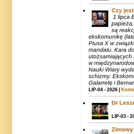
Czy jes
1 lipca 
papieża,
są reakc
ekskomunikę (lat
Piusa X w związk
mandatu. Kara do
utożsamiających 
w międzynarodow
Nauki Wiary wyda
schizmy. Ekskomu
Galarretę i Bernar
LIP-04 - 2026 |
Komen
Dr Lesze
LIP-03 - 2
Zimowy 