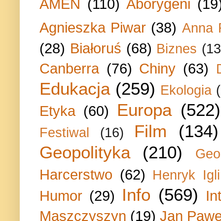
AMEN
(110)
Aborygeni
(19
Agnieszka Piwar
(38)
Anna 
(28)
Białoruś
(68)
Biznes
(13
Canberra
(76)
Chiny
(63)
Edukacja
(259)
Ekologia
Europa
(522)
Etyka
(60)
Film
(134)
Festiwal
(16)
Geopolityka
(210)
Geo
Harcerstwo
(62)
Henryk Igli
Info
(569)
Humor
(29)
In
Maszczyszyn
(19)
Jan Paweł