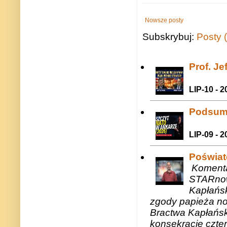
Nowsze posty
Subskrybuj:
Posty 
Prof. J
LIP-10 - 2
Podsum
LIP-09 - 2
Poświat
Komenta
STARnow
Kapłańsk
zgody papieża n
Bractwa Kapłańsk
konsekracje czte