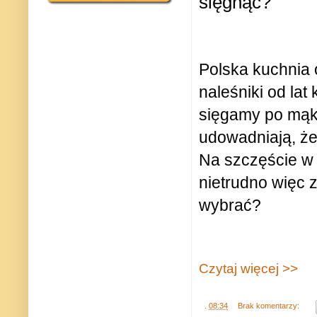
sięgnąć?
Polska kuchnia 
naleśniki od lat
sięgamy po mąk
udowadniają, że
Na szczęście w 
nietrudno więc z
wybrać?
Czytaj więcej >>
.
08:34
Brak komentarzy: