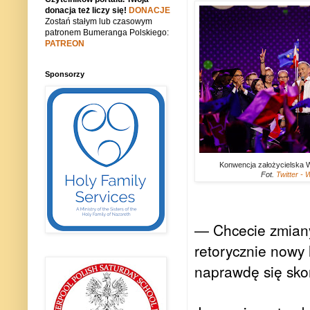
donacja też liczy się!
DONACJE
Zostań stałym lub czasowym
patronem Bumeranga Polskiego:
PATREON
Sponsorzy
Konwencja założycielska 
Fot.
Twitter -
— Chcecie zmiany
retorycznie nowy 
naprawdę się sko