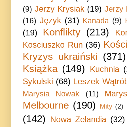
Jerzy Krysiak
(19)
(9)
Jerzy
Język
(31)
(16)
Kanada
(9)
Konflikty
(213)
(19)
Ko
Kości
Kosciuszko Run
(36)
Kryzys ukraiński
(371)
Książka
(149)
Kuchnia
Sykulski
(68)
Leszek Wątrób
Marys
Marysia Nowak
(11)
Melbourne
(190)
Mity
(2)
(142)
Nowa Zelandia
(32)