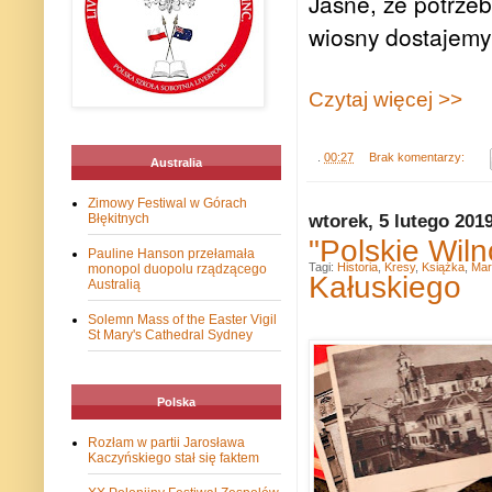
Jasne, że potrzeb
wiosny dostajemy 
Czytaj więcej >>
.
00:27
Brak komentarzy:
Australia
Zimowy Festiwal w Górach
wtorek, 5 lutego 201
Błękitnych
"Polskie Wil
Pauline Hanson przełamała
Tagi:
Historia
,
Kresy
,
Książka
,
Mar
monopol duopolu rządzącego
Kałuskiego
Australią
Solemn Mass of the Easter Vigil
St Mary's Cathedral Sydney
Polska
Rozłam w partii Jarosława
Kaczyńskiego stał się faktem