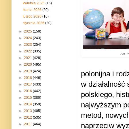
kwietnia 2026
(16)
marca 2026
(20)
lutego 2026
(16)
stycznia 2026
(20)
►
2025
(150)
►
2024
(243)
►
2023
(254)
►
2022
(335)
Fot. P
►
2021
(428)
►
2020
(495)
►
2019
(424)
polonijna i ro
►
2018
(446)
w działalność 
►
2017
(433)
►
2016
(442)
polskiego, histo
►
2015
(380)
najwyższym p
►
2014
(359)
►
2013
(405)
metod, nowyc
►
2012
(535)
naprzeciw wy
►
2011
(464)