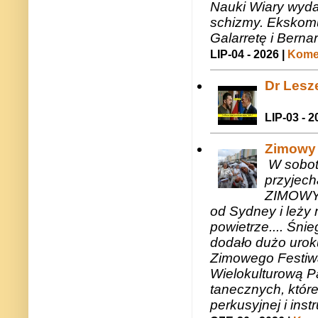
Nauki Wiary wyda
schizmy. Ekskomu
Galarretę i Bernar
LIP-04 - 2026 |
Komen
Dr Lesze
LIP-03 - 2
Zimowy 
W sobotę
przyjech
ZIMOWY 
od Sydney i leży 
powietrze.... Śni
dodało dużo uroku
Zimowego Festiwal
Wielokulturową P
tanecznych, któr
perkusyjnej i in