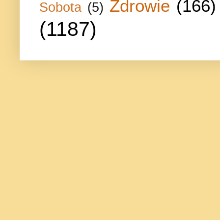
Zdrowie
(166)
Sobota
(5)
(1187)