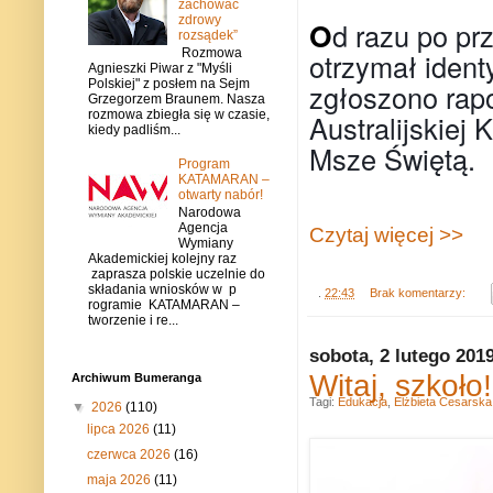
zachować
zdrowy
O
d razu po pr
rozsądek”
Rozmowa
otrzymał ident
Agnieszki Piwar z "Myśli
Polskiej" z posłem na Sejm
zgłoszono rapor
Grzegorzem Braunem. Nasza
rozmowa zbiegła się w czasie,
Australijskiej
kiedy padliśm...
Msze Świętą.
Program
KATAMARAN –
otwarty nabór!
Narodowa
Agencja
Czytaj więcej >>
Wymiany
Akademickiej kolejny raz
zaprasza polskie uczelnie do
składania wniosków w p
.
22:43
Brak komentarzy:
rogramie KATAMARAN –
tworzenie i re...
sobota, 2 lutego 201
Witaj, szkoło
Archiwum Bumeranga
Tagi:
Edukacja
,
Elżbieta Cesarska
▼
2026
(110)
lipca 2026
(11)
czerwca 2026
(16)
maja 2026
(11)