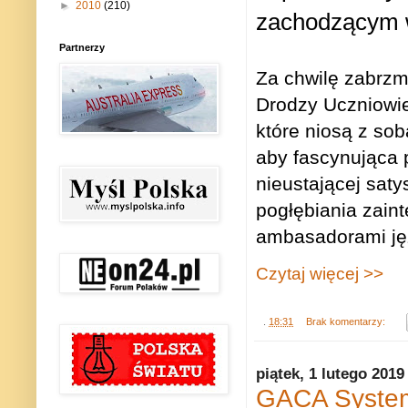
►
2010
(210)
zachodzącym w 
Partnerzy
Za chwilę zabrzm
Drodzy Uczniowie
które niosą z so
aby fascynująca 
nieustającej satys
pogłębiania zain
ambasadorami języ
Czytaj więcej >>
.
18:31
Brak komentarzy:
piątek, 1 lutego 2019
GACA System