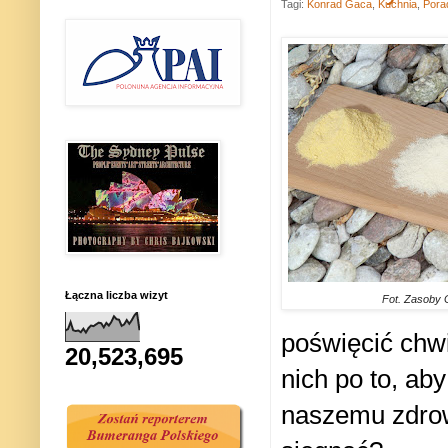
Tagi:
Konrad Gaca
,
Kuchnia
,
Pora
Łączna liczba wizyt
Fot. Zasoby
poświęcić chwi
20,523,695
nich po to, aby
naszemu zdrowi