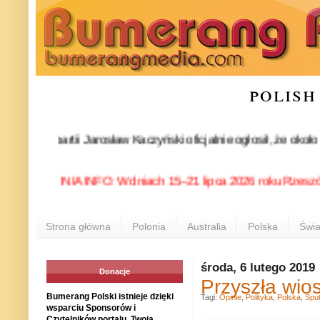
polish
es partii Jarosław Kaczyński oficjalnie ogłosił, że około 30-
POLONIA INFO: W dniach 15–21 lipca 2026 roku Rzeszów ponow
Strona główna
Polonia
Australia
Polska
Świa
środa, 6 lutego 2019
Donacje
Przyszła wio
Bumerang Polski istnieje dzięki
Tagi:
Opinie
,
Polityka
,
Polska
,
Sput
wsparciu Sponsorów i
Czytelników portalu. Twoja