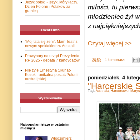
Język polski - język, który łączy.
miłości, tu pierw
Dzień Polonii i Polaków za
granicą
młodzieniec żył w
z najpiękniejszyc
Events Info
"Mój tata się żeni". Mam Teatr z
Czytaj więcej >>
nowym spektaklem w Australii
Prawybory na urząd Prezydenta
.
20:50
1 komentarz:
RP 2025 - debata 7 kandydatów
Nie żyje Ernestyna Skurjat-
Kozek - unikalna postać Polonii
poniedziałek, 4 lute
australijskiej
"Harcerskie 
Tagi:
Australia
,
Harcerstwo
,
Marys
Wyszukiwarka
Najpopularniejsze w ostatnim
miesiącu
Włodzimierz