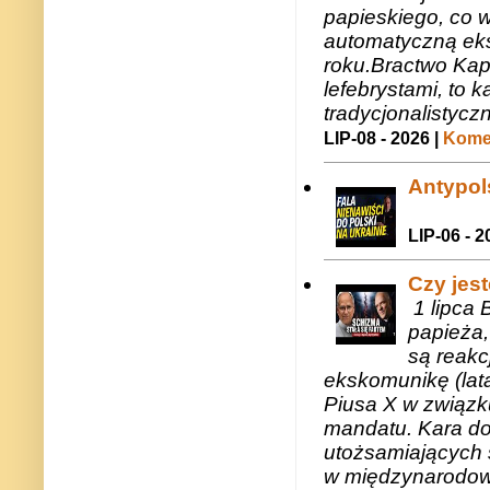
papieskiego, co w
automatyczną eks
roku.Bractwo Ka
lefebrystami, to
tradycjonalistycz
LIP-08 - 2026 |
Komen
Antypols
LIP-06 - 2
Czy jes
1 lipca 
papieża,
są reakc
ekskomunikę (lat
Piusa X w związk
mandatu. Kara do
utożsamiających 
w międzynarodow