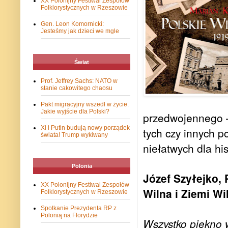
XX Polonijny Festiwal Zespołów
Folklorystycznych w Rzeszowie
Gen. Leon Komornicki:
Jesteśmy jak dzieci we mgle
Świat
Prof. Jeffrey Sachs: NATO w
stanie cakowitego chaosu
Pakt migracyjny wszedł w życie.
Jakie wyjście dla Polski?
przedwojennego – 
Xi i Putin budują nowy porządek
tych czy innych p
świata! Trump wykiwany
niełatwych dla hi
Polonia
Józef Szyłejko,
XX Polonijny Festiwal Zespołów
Wilna i Ziemi Wi
Folklorystycznych w Rzeszowie
Spotkanie Prezydenta RP z
Polonią na Florydzie
Wszystko piękno 