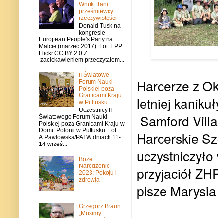
Wnuk: Tani
prześmiewcy
rzeczywistości
Donald Tusk na
kongresie
European People's Party na
Malcie (marzec 2017). Fot. EPP
Flickr CC BY 2.0 Z
zaciekawieniem przeczytałem...
II Światowe
Harcerze z Ok
Forum Nauki
Polskiej poza
Granicami Kraju
letniej kanikuł
w Pułtusku
Uczestnicy II
Samford Villa
Światowego Forum Nauki
Polskiej poza Granicami Kraju w
Domu Polonii w Pułtusku. Fot.
Harcerskie Sz
A.Pawłowska/PAI W dniach 11-
14 wrześ...
uczystniczyło 
Boże
Narodzenie
przyjaciół ZHP
2023: Pokoju i
zdrowia
pisze Marysi
Grzegorz Braun:
„Musimy