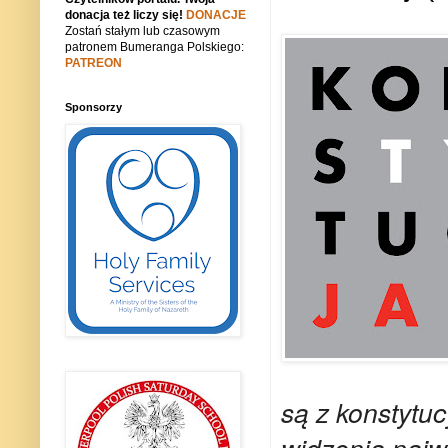
donacja też liczy się!
DONACJE
Zostań stałym lub czasowym
patronem Bumeranga Polskiego:
PATREON
Sponsorzy
są z konstytu
widzenia najw