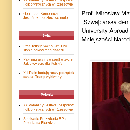
XX Polonijny Festiwal Zespołów
Folklorystycznych w Rzeszowie
Prof. Miroslaw Maty
Gen. Leon Komornicki:
Jesteśmy jak dzieci we mgle
„Szwajcarska demo
University Abroad 
Świat
Mniejszości Narod
Prof. Jeffrey Sachs: NATO w
stanie cakowitego chaosu
Pakt migracyjny wszedł w życie.
Jakie wyjście dla Polski?
Xi i Putin budują nowy porządek
świata! Trump wykiwany
Polonia
XX Polonijny Festiwal Zespołów
Folklorystycznych w Rzeszowie
Spotkanie Prezydenta RP z
Polonią na Florydzie