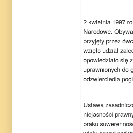
2 kwietnia 1997 ro
Narodowe. Obywate
przyjęty przez ów
wzięło udział zaled
opowiedziało się z
uprawnionych do g
odzwierciedla pog
Ustawa zasadnicza
niejasności prawny
braku suwerennośc
wielu agend pańs