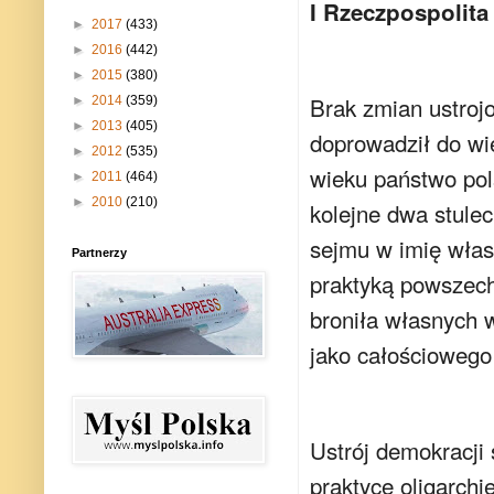
I Rzeczpospolita
►
2017
(433)
►
2016
(442)
►
2015
(380)
Brak zmian ustroj
►
2014
(359)
►
2013
(405)
doprowadził do wie
►
2012
(535)
wieku państwo pol
►
2011
(464)
►
2010
(210)
kolejne dwa stule
sejmu w imię własny
Partnerzy
praktyką powszec
broniła własnych w
jako całościoweg
Ustrój demokracji 
praktyce oligarch