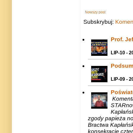
Nowszy post
Subskrybuj:
Koment
Prof. J
LIP-10 - 2
Podsum
LIP-09 - 2
Poświat
Komenta
STARnow
Kapłańsk
zgody papieża n
Bractwa Kapłańsk
konsekracje czte