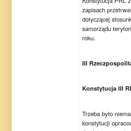
Konstytucja PRL 
zapisach przetrwał
dotyczącej stosu
samorządu terytor
roku.
III Rzeczpospolit
Konstytucja III R
Trzeba było niema
konstytucji oprac