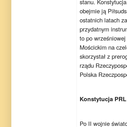
stanu. Konstytucj
obejmie ją Piłsuds
ostatnich latach z
przydatnym instru
to po wrześniowej
Mościckim na czel
skorzystał z prer
rządu Rzeczypospo
Polska Rzeczposp
Konstytucja PRL 
Po II wojnie świat