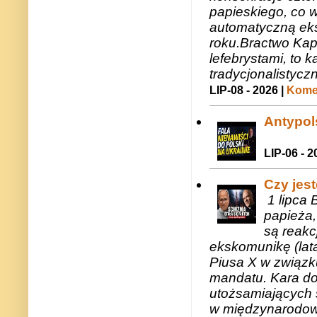
papieskiego, co w
automatyczną eks
roku.Bractwo Ka
lefebrystami, to
tradycjonalistycz
LIP-08 - 2026 |
Komen
Antypols
LIP-06 - 2
Czy jes
1 lipca 
papieża,
są reakc
ekskomunikę (lat
Piusa X w związk
mandatu. Kara do
utożsamiających 
w międzynarodow